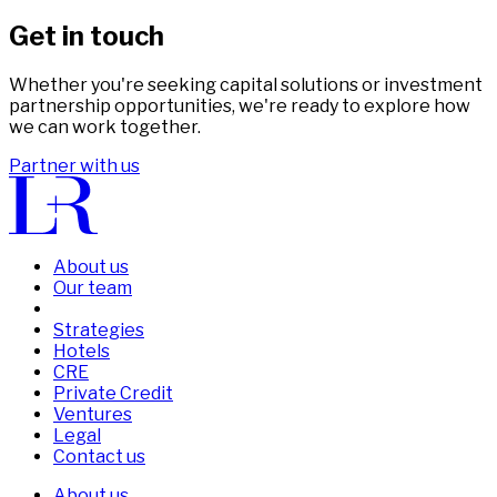
Get in touch
Whether you're seeking capital solutions or investment
partnership opportunities, we're ready to explore how
we can work together.
Partner with us
About us
Our team
Strategies
Hotels
CRE
Private Credit
Ventures
Legal
Contact us
About us