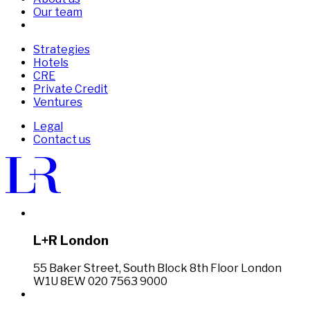
Our team
Strategies
Hotels
CRE
Private Credit
Ventures
Legal
Contact us
L+R London
55 Baker Street, South Block 8th Floor London
W1U 8EW 020 7563 9000