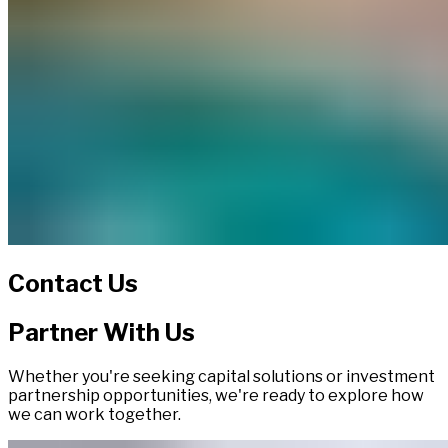
Contact Us​​​​‌ ‍ ​‍​‍‌‍ ‌ ​‍‌‍‍‌‌‍‌ ‌‍‍‌‌‍ ‍​‍​‍​ ‍‍​‍​‍‌ ​ ‌‍​‌‌‍ ‍‌‍‍‌‌ ‌​‌ ‍‌​‍ ‍‌‍‍‌‌‍ ​‍​‍​‍ ​​‍​‍‌‍‍​‌ ​‍‌‍‌‌‌‍‌‍​‍​‍​ ‍‍​‍​‍‌‍‍​‌ ‌​‌ ‌​‌ ​​‌ ​ ​ ‍‍​‍ ​‍ ‌‍ ​​‍ ‌‌‍​‌‌‍ ‍‌‍‌​​‍ ‌‌ ​‍​‍ ‌‌‍‍​‌‍ ‌ ‌​‌‍‌‌‌‍ ​‌ ​ ​‍ ‌‌ ​ ‌ ‌​‌ ‌‌‌‍‌​‌‍‍‌‌‍ ​‍ ‍‌ ‌‍‌‍‌‌‌ ​‍‌‍​ ‌‍‌‌‌‍ ​​‍ ‍‌‍​‌‌ ​​‌ ​​​‍ ‌‍‍‌‌‍ ‍‌ ‌​‌‍‌‌‌‍ ‍‌ ‌​​‍ ‌‍‌‌‌‍‌​‌‍‍‌‌ ‌​​‍ ‌‍ ‌‌‍ ‌‍‌​‌‍‌‌​ ‌‌ ​​‌ ​‍‌‍‌‌‌ ​ ‌‍‌‌‌‍ ‍‌ ‌​‌‍​‌‌ ‌​‌‍‍‌‌‍ ‌‍ ‍​ ‍ ‌‍‍‌‌‍‌​​ ‌​ ‌​​ ‌‌​ ‍‌​ ​ ​ ‌​‌‍‌‍‌‍‌‌‌‍​‍​‍ ‌‌‍​ ​ ​‌​ ‌‍​ ‌‍​‍ ‌​ ‌​‌‍​‌‌‍​‌​ ​‍​‍ ‌​ ‍‌‌‍​‍​ ​‌​ ‌‌​‍ ‌‌‍‌‍​ ‌‍‌‍​‌‌‍​ ​ ​​​ ​‌​ ‍‌​ ​‍‌‍​ ​ ​ ‌‍​ ​ ‍‌​ ‍ ‌ ‌​‌ ‍‌‌ ​​‌‍‌‌​ ‌‌‍​ ‌‍ ‌ ​‍‌ ​​‌‍ ‌ ​‍‌‍​‌‌ ‌​‌‍‌‌‌‌​​‌‍​‌‌‍‌ ‌‍‌‌​ ‍ ‌ ​​‌‍​‌‌ ‌​‌‍‍​​ ‌‌ ​​‌‍​‌‌‍‌ ‌‍‌‌‌​​‍‌ ‌‌‌‍‍‌‌‍ ​‌‍‌​‌‍‌‌‌ ​‍​‍‌‌​ ‌‌‌​​‍‌‌ ‌‍‍ ‌‍‌‌‌ ‍‌​‍‌‌​ ​ ‌​‌​​‍‌‌​ ​ ‌​‌​​‍‌‌​ ​‍​ ​‍‌‍‌‌‌‍‌‍​ ‌‍​ ​ ‌‍​ ​ ​‍‌‍‌‌​ ​ ​ ‍​‌‍‌​​ ​‌​ ‌‌​‍‌‌​ ​‍​ ​‍​‍‌‌​ ‌‌‌​‌​​‍ ‍‌ ‌​‌‍‍‌‌ ‌​‌‍ ​‌‍‌‌​ ‌‍​‍‌‍​‌‌ ​ ‌‍‌‌‌‌‌‌‌ ​‍‌‍ ​​ ‌‌‍‍​‌ ‌​‌ ‌​‌ ​​‌ ​ ​‍‌‌​ ​ ‌​​‌​‍‌‌​ ​‍‌​‌‍​‍‌‌​ ​‍‌​‌‍‌‍ ​​‍ ‌‌‍​‌‌‍ ‍‌‍‌​​‍ ‌‌ ​‍​‍ ‌‌‍‍​‌‍ ‌ ‌​‌‍‌‌‌‍ ​‌ ​ ​‍ ‌‌ ​ ‌ ‌​‌ ‌‌‌‍‌​‌‍‍‌‌‍ ​‍ ‍‌ ‌‍‌‍‌‌‌ ​‍‌‍​ ‌‍‌‌‌‍ ​​‍ ‍‌‍​‌‌ ​​‌ ​​​‍‌‍‌‍‍‌‌‍‌​​ ‌​ ‌​​ ‌‌​ ‍‌​ ​ ​ ‌​‌‍‌‍‌‍‌‌‌‍​‍​‍ ‌‌‍​ ​ ​‌​ ‌‍​ ‌‍​‍ ‌​ ‌​‌‍​‌‌‍​‌​ ​‍​‍ ‌​ ‍‌‌‍​‍​ ​‌​ ‌‌​‍ ‌‌‍‌‍​ ‌‍‌‍​‌‌‍​ ​ ​​​ ​‌​ ‍‌​ ​‍‌‍​ ​ ​ ‌‍​ ​ ‍‌​‍‌‍‌ ‌​‌ ‍‌‌ ​​‌‍‌‌​ ‌‌‍​ ‌‍ ‌ ​‍‌ ​​‌‍ ‌ ​‍‌‍​‌‌ ‌​‌‍‌‌‌‌​​‌‍​‌‌‍‌ ‌‍‌‌​‍‌‍‌ ​​‌‍​‌‌ ‌​‌‍‍​​ ‌‌ ​​‌‍​‌‌‍‌ ‌‍‌‌‌​​‍‌ ‌‌‌‍‍‌‌‍ ​‌‍‌​‌‍‌‌‌ ​‍​‍‌‌​ ‌‌‌​​‍‌‌ ‌‍‍ ‌‍‌‌‌ ‍‌​‍‌‌​ ​ ‌​‌​​‍‌‌​ ​ ‌​‌​​‍‌‌​ ​‍​ ​‍‌‍‌‌‌‍‌‍​ ‌‍​ ​ ‌‍​ ​ ​‍‌‍‌‌​ ​ ​ ‍​‌‍‌​​ ​‌​ ‌‌​‍‌‌​ ​‍​ ​‍​‍‌‌​ ‌‌‌​‌​​‍ ‍‌ ‌​‌‍‍‌‌ ‌​‌‍ ​‌‍‌‌​‍‌‍‌ ​​‌‍‌‌‌ ​‍‌ ​ ‌ ​​‌‍‌‌‌‍​ ‌ ‌​‌‍‍‌‌ ‌‍‌‍‌‌​ ‌‌ ​​‌ ‌‌‌‍​‍‌‍ ​‌‍‍‌‌ ​ ‌‍‍​‌‍‌‌‌‍‌​​‍​‍‌ ‌
Partner With Us​​​​‌ ‍ ​‍​‍‌‍ ‌ ​‍‌‍‍‌‌‍‌ ‌‍‍‌‌‍ ‍​‍​‍​ ‍‍​‍​‍‌ ​ ‌‍​‌‌‍ ‍‌‍‍‌‌ ‌​‌ ‍‌​‍ ‍‌‍‍‌‌‍ ​‍​‍​‍ ​​‍​‍‌‍‍​‌ ​‍‌‍‌‌‌‍‌‍​‍​‍​ ‍‍​‍​‍‌‍‍​‌ ‌​‌ ‌​‌ ​​‌ ​ ​ ‍‍​‍ ​‍ ‌‍ ​​‍ ‌‌‍​‌‌‍ ‍‌‍‌​​‍ ‌‌ ​‍​‍ ‌‌‍‍​‌‍ ‌ ‌​‌‍‌‌‌‍ ​‌ ​ ​‍ ‌‌ ​ ‌ ‌​‌ ‌‌‌‍‌​‌‍‍‌‌‍ ​‍ ‍‌ ‌‍‌‍‌‌‌ ​‍‌‍​ ‌‍‌‌‌‍ ​​‍ ‍‌‍​‌‌ ​​‌ ​​​‍ ‌‍‍‌‌‍ ‍‌ ‌​‌‍‌‌‌‍ ‍‌ ‌​​‍ ‌‍‌‌‌‍‌​‌‍‍‌‌ ‌​​‍ ‌‍ ‌‌‍ ‌‍‌​‌‍‌‌​ ‌‌ ​​‌ ​‍‌‍‌‌‌ ​ ‌‍‌‌‌‍ ‍‌ ‌​‌‍​‌‌ ‌​‌‍‍‌‌‍ ‌‍ ‍​ ‍ ‌‍‍‌‌‍‌​​ ‌​ ‌​​ ‌‌​ ‍‌​ ​ ​ ‌​‌‍‌‍‌‍‌‌‌‍​‍​‍ ‌‌‍​ ​ ​‌​ ‌‍​ ‌‍​‍ ‌​ ‌​‌‍​‌‌‍​‌​ ​‍​‍ ‌​ ‍‌‌‍​‍​ ​‌​ ‌‌​‍ ‌‌‍‌‍​ ‌‍‌‍​‌‌‍​ ​ ​​​ ​‌​ ‍‌​ ​‍‌‍​ ​ ​ ‌‍​ ​ ‍‌​ ‍ ‌ ‌​‌ ‍‌‌ ​​‌‍‌‌​ ‌‌‍​ ‌‍ ‌ ​‍‌ ​​‌‍ ‌ ​‍‌‍​‌‌ ‌​‌‍‌‌‌‌​​‌‍​‌‌‍‌ ‌‍‌‌​ ‍ ‌ ​​‌‍​‌‌ ‌​‌‍‍​​ ‌‌ ​​‌‍​‌‌‍‌ ‌‍‌‌‌​​‍‌ ‌‌‌‍‍‌‌‍ ​‌‍‌​‌‍‌‌‌ ​‍​‍‌‌​ ‌‌‌​​‍‌‌ ‌‍‍ ‌‍‌‌‌ ‍‌​‍‌‌​ ​ ‌​‌​​‍‌‌​ ​ ‌​‌​​‍‌‌​ ​‍​ ​‍‌‍‌‍​ ​‍‌‍‌​​ ​ ‌‍‌​​ ​‍‌‍‌‌‌‍‌‌​ ‍​​ ​‌​ ​​​ ‍‌​‍‌‌​ ​‍​ ​‍​‍‌‌​ ‌‌‌​‌​​‍ ‍‌ ‌​‌‍‍‌‌ ‌​‌‍ ​‌‍‌‌​ ‌‍​‍‌‍​‌‌ ​ ‌‍‌‌‌‌‌‌‌ ​‍‌‍ ​​ ‌‌‍‍​‌ ‌​‌ ‌​‌ ​​‌ ​ ​‍‌‌​ ​ ‌​​‌​‍‌‌​ ​‍‌​‌‍​‍‌‌​ ​‍‌​‌‍‌‍ ​​‍ ‌‌‍​‌‌‍ ‍‌‍‌​​‍ ‌‌ ​‍​‍ ‌‌‍‍​‌‍ ‌ ‌​‌‍‌‌‌‍ ​‌ ​ ​‍ ‌‌ ​ ‌ ‌​‌ ‌‌‌‍‌​‌‍‍‌‌‍ ​‍ ‍‌ ‌‍‌‍‌‌‌ ​‍‌‍​ ‌‍‌‌‌‍ ​​‍ ‍‌‍​‌‌ ​​‌ ​​​‍‌‍‌‍‍‌‌‍‌​​ ‌​ ‌​​ ‌‌​ ‍‌​ ​ ​ ‌​‌‍‌‍‌‍‌‌‌‍​‍​‍ ‌‌‍​ ​ ​‌​ ‌‍​ ‌‍​‍ ‌​ ‌​‌‍​‌‌‍​‌​ ​‍​‍ ‌​ ‍‌‌‍​‍​ ​‌​ ‌‌​‍ ‌‌‍‌‍​ ‌‍‌‍​‌‌‍​ ​ ​​​ ​‌​ ‍‌​ ​‍‌‍​ ​ ​ ‌‍​ ​ ‍‌​‍‌‍‌ ‌​‌ ‍‌‌ ​​‌‍‌‌​ ‌‌‍​ ‌‍ ‌ ​‍‌ ​​‌‍ ‌ ​‍‌‍​‌‌ ‌​‌‍‌‌‌‌​​‌‍​‌‌‍‌ ‌‍‌‌​‍‌‍‌ ​​‌‍​‌‌ ‌​‌‍‍​​ ‌‌ ​​‌‍​‌‌‍‌ ‌‍‌‌‌​​‍‌ ‌‌‌‍‍‌‌‍ ​‌‍‌​‌‍‌‌‌ ​‍​‍‌‌​ ‌‌‌​​‍‌‌ ‌‍‍ ‌‍‌‌‌ ‍‌​‍‌‌​ ​ ‌​‌​​‍‌‌​ ​ ‌​‌​​‍‌‌​ ​‍​ ​‍‌‍‌‍​ ​‍‌‍‌​​ ​ ‌‍‌​​ ​‍‌‍‌‌‌‍‌‌​ ‍​​ ​‌​ ​​​ ‍‌​‍‌‌​ ​‍​ ​‍​‍‌‌​ ‌‌‌​‌​​‍ ‍‌ ‌​‌‍‍‌‌ ‌​‌‍ ​‌‍‌‌​‍‌‍‌ ​​‌‍‌‌‌ ​‍‌ ​ ‌ ​​‌‍‌‌‌‍​ ‌ ‌​‌‍‍‌‌ ‌‍‌‍‌‌​ ‌‌ ​​‌ ‌‌‌‍​‍‌‍ ​‌‍‍‌‌ ​ ‌‍‍​‌‍‌‌‌‍‌​​‍​‍‌ ‌
Whether you're seeking capital solutions or investment
partnership opportunities, we're ready to explore how
we can work together.​​​​‌ ‍ ​‍​‍‌‍ ‌ ​‍‌‍‍‌‌‍‌ ‌‍‍‌‌‍ ‍​‍​‍​ ‍‍​‍​‍‌ ​ ‌‍​‌‌‍ ‍‌‍‍‌‌ ‌​‌ ‍‌​‍ ‍‌‍‍‌‌‍ ​‍​‍​‍ ​​‍​‍‌‍‍​‌ ​‍‌‍‌‌‌‍‌‍​‍​‍​ ‍‍​‍​‍‌‍‍​‌ ‌​‌ ‌​‌ ​​‌ ​ ​ ‍‍​‍ ​‍ ‌‍ ​​‍ ‌‌‍​‌‌‍ ‍‌‍‌​​‍ ‌‌ ​‍​‍ ‌‌‍‍​‌‍ ‌ ‌​‌‍‌‌‌‍ ​‌ ​ ​‍ ‌‌ ​ ‌ ‌​‌ ‌‌‌‍‌​‌‍‍‌‌‍ ​‍ ‍‌ ‌‍‌‍‌‌‌ ​‍‌‍​ ‌‍‌‌‌‍ ​​‍ ‍‌‍​‌‌ ​​‌ ​​​‍ ‌‍‍‌‌‍ ‍‌ ‌​‌‍‌‌‌‍ ‍‌ ‌​​‍ ‌‍‌‌‌‍‌​‌‍‍‌‌ ‌​​‍ ‌‍ ‌‌‍ ‌‍‌​‌‍‌‌​ ‌‌ ​​‌ ​‍‌‍‌‌‌ ​ ‌‍‌‌‌‍ ‍‌ ‌​‌‍​‌‌ ‌​‌‍‍‌‌‍ ‌‍ ‍​ ‍ ‌‍‍‌‌‍‌​​ ‌​ ‌​​ ‌‌​ ‍‌​ ​ ​ ‌​‌‍‌‍‌‍‌‌‌‍​‍​‍ ‌‌‍​ ​ ​‌​ ‌‍​ ‌‍​‍ ‌​ ‌​‌‍​‌‌‍​‌​ ​‍​‍ ‌​ ‍‌‌‍​‍​ ​‌​ ‌‌​‍ ‌‌‍‌‍​ ‌‍‌‍​‌‌‍​ ​ ​​​ ​‌​ ‍‌​ ​‍‌‍​ ​ ​ ‌‍​ ​ ‍‌​ ‍ ‌ ‌​‌ ‍‌‌ ​​‌‍‌‌​ ‌‌‍​ ‌‍ ‌ ​‍‌ ​​‌‍ ‌ ​‍‌‍​‌‌ ‌​‌‍‌‌‌‌​​‌‍​‌‌‍‌ ‌‍‌‌​ ‍ ‌ ​​‌‍​‌‌ ‌​‌‍‍​​ ‌‌ ​​‌‍​‌‌‍‌ ‌‍‌‌‌​​‍‌ ‌‌‌‍‍‌‌‍ ​‌‍‌​‌‍‌‌‌ ​‍​‍‌‌​ ‌‌‌​​‍‌‌ ‌‍‍ ‌‍‌‌‌ ‍‌​‍‌‌​ ​ ‌​‌​​‍‌‌​ ​ ‌​‌​​‍‌‌​ ​‍​ ​‍‌‍‌‍​ ​‍‌‍‌​​ ​ ‌‍‌​​ ​‍‌‍‌‌‌‍‌‌​ ‍​​ ​‌​ ​​​ ‍‌​‍‌‌​ ​‍​ ​‍​‍‌‌​ ‌‌‌​‌​​‍ ‍‌‍​ ‌‍ ‌ ​​‌ ‍‌​‍‌‌​ ‌‌‌​​‍‌‌ ‌‍‍ ‌‍‌‌‌ ‍‌​‍‌‌​ ​ ‌​‌​​‍‌‌​ ​ ‌​‌​​‍‌‌​ ​‍​ ​‍​ ​‌‌‍​‍​ ​‌​ ‍​​ ​​​ ‌‍​ ​‍‌‍‌‌‌‍‌​‌‍​‌​ ‌​​ ‌‌​‍‌‌​ ​‍​ ​‍​‍‌‌​ ‌‌‌​‌​​‍ ‍‌‍​ ‌‍‍​‌‍‍‌‌‍ ​‌‍‌​‌ ​‍‌‍‌‌‌‍ ‍​‍‌‌​ ‌‌‌​​‍‌‌ ‌‍‍ ‌‍‌‌‌ ‍‌​‍‌‌​ ​ ‌​‌​​‍‌‌​ ​ ‌​‌​​‍‌‌​ ​‍​ ​‍​ ​ ​ ‌ ​ ‌ ‌‍‌​​ ‌ ​ ​‌​ ‌ ​ ​‌‌‍‌​‌‍​‍‌‍​‍​ ​‍​‍‌‌​ ​‍​ ​‍​‍‌‌​ ‌‌‌​‌​​‍ ‍‌ ‌​‌‍‌‌‌ ‍​‌ ‌​​ ‌‍​‍‌‍​‌‌ ​ ‌‍‌‌‌‌‌‌‌ ​‍‌‍ ​​ ‌‌‍‍​‌ ‌​‌ ‌​‌ ​​‌ ​ ​‍‌‌​ ​ ‌​​‌​‍‌‌​ ​‍‌​‌‍​‍‌‌​ ​‍‌​‌‍‌‍ ​​‍ ‌‌‍​‌‌‍ ‍‌‍‌​​‍ ‌‌ ​‍​‍ ‌‌‍‍​‌‍ ‌ ‌​‌‍‌‌‌‍ ​‌ ​ ​‍ ‌‌ ​ ‌ ‌​‌ ‌‌‌‍‌​‌‍‍‌‌‍ ​‍ ‍‌ ‌‍‌‍‌‌‌ ​‍‌‍​ ‌‍‌‌‌‍ ​​‍ ‍‌‍​‌‌ ​​‌ ​​​‍‌‍‌‍‍‌‌‍‌​​ ‌​ ‌​​ ‌‌​ ‍‌​ ​ ​ ‌​‌‍‌‍‌‍‌‌‌‍​‍​‍ ‌‌‍​ ​ ​‌​ ‌‍​ ‌‍​‍ ‌​ ‌​‌‍​‌‌‍​‌​ ​‍​‍ ‌​ ‍‌‌‍​‍​ ​‌​ ‌‌​‍ ‌‌‍‌‍​ ‌‍‌‍​‌‌‍​ ​ ​​​ ​‌​ ‍‌​ ​‍‌‍​ ​ ​ ‌‍​ ​ ‍‌​‍‌‍‌ ‌​‌ ‍‌‌ ​​‌‍‌‌​ ‌‌‍​ ‌‍ ‌ ​‍‌ ​​‌‍ ‌ ​‍‌‍​‌‌ ‌​‌‍‌‌‌‌​​‌‍​‌‌‍‌ ‌‍‌‌​‍‌‍‌ ​​‌‍​‌‌ ‌​‌‍‍​​ ‌‌ ​​‌‍​‌‌‍‌ ‌‍‌‌‌​​‍‌ ‌‌‌‍‍‌‌‍ ​‌‍‌​‌‍‌‌‌ ​‍​‍‌‌​ ‌‌‌​​‍‌‌ ‌‍‍ ‌‍‌‌‌ ‍‌​‍‌‌​ ​ ‌​‌​​‍‌‌​ ​ ‌​‌​​‍‌‌​ ​‍​ ​‍‌‍‌‍​ ​‍‌‍‌​​ ​ ‌‍‌​​ ​‍‌‍‌‌‌‍‌‌​ ‍​​ ​‌​ ​​​ ‍‌​‍‌‌​ ​‍​ ​‍​‍‌‌​ ‌‌‌​‌​​‍ ‍‌‍​ ‌‍ ‌ ​​‌ ‍‌​‍‌‌​ ‌‌‌​​‍‌‌ ‌‍‍ ‌‍‌‌‌ ‍‌​‍‌‌​ ​ ‌​‌​​‍‌‌​ ​ ‌​‌​​‍‌‌​ ​‍​ ​‍​ ​‌‌‍​‍​ ​‌​ ‍​​ ​​​ ‌‍​ ​‍‌‍‌‌‌‍‌​‌‍​‌​ ‌​​ ‌‌​‍‌‌​ ​‍​ ​‍​‍‌‌​ ‌‌‌​‌​​‍ ‍‌‍​ ‌‍‍​‌‍‍‌‌‍ ​‌‍‌​‌ ​‍‌‍‌‌‌‍ ‍​‍‌‌​ ‌‌‌​​‍‌‌ ‌‍‍ ‌‍‌‌‌ ‍‌​‍‌‌​ ​ ‌​‌​​‍‌‌​ ​ ‌​‌​​‍‌‌​ ​‍​ ​‍​ ​ ​ ‌ ​ ‌ ‌‍‌​​ ‌ ​ ​‌​ ‌ ​ ​‌‌‍‌​‌‍​‍‌‍​‍​ ​‍​‍‌‌​ ​‍​ ​‍​‍‌‌​ ‌‌‌​‌​​‍ ‍‌ ‌​‌‍‌‌‌ ‍​‌ ‌​​‍‌‍‌ ​​‌‍‌‌‌ ​‍‌ ​ ‌ ​​‌‍‌‌‌‍​ ‌ ‌​‌‍‍‌‌ ‌‍‌‍‌‌​ ‌‌ ​​‌ ‌‌‌‍​‍‌‍ ​‌‍‍‌‌ ​ ‌‍‍​‌‍‌‌‌‍‌​​‍​‍‌ ‌