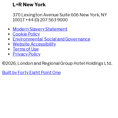
L+R New York
370 Lexington Avenue Suite 606 New York, NY
10017 +44 (0) 207 563 9000
Modern Slavery Statement
Cookie Policy
Environmental, Social and Governance
Website Accessibility
Terms of Use
Privacy Policy
©
2026
,
London and Regional Group Hotel Holdings Ltd.
.
Built by Forty Eight Point One