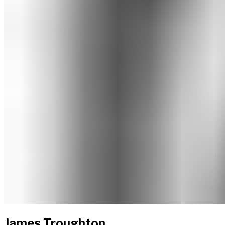
James Troughton​​​​‌ ‍ ​‍​‍‌‍ ‌ ​‍‌‍‍‌‌‍‌ ‌‍‍‌‌‍ ‍​‍​‍​ ‍‍​‍​‍‌ ​ ‌‍​‌‌‍ ‍‌‍‍‌‌ ‌​‌ ‍‌​‍ ‍‌‍‍‌‌‍ ​‍​‍​‍ ​​‍​‍‌‍‍​‌ ​‍‌‍‌‌‌‍‌‍​‍​‍​ ‍‍​‍​‍‌‍‍​‌ ‌​‌ ‌​‌ ​​‌ ​ ​ ‍‍​‍ ​‍ ‌‍ ​​‍ ‌‌‍​‌‌‍ ‍‌‍‌​​‍ ‌‌ ​‍​‍ ‌‌‍‍​‌‍ ‌ ‌​‌‍‌‌‌‍ ​‌ ​ ​‍ ‌‌ ​ ‌ ‌​‌ ‌‌‌‍‌​‌‍‍‌‌‍ ​‍ ‍‌ ‌‍‌‍‌‌‌ ​‍‌‍​ ‌‍‌‌‌‍ ​​‍ ‍‌‍​‌‌ ​​‌ ​​​‍ ‌‍‍‌‌‍ ‍‌ ‌​‌‍‌‌‌‍ ‍‌ ‌​​‍ ‌‍‌‌‌‍‌​‌‍‍‌‌ ‌​​‍ ‌‍ ‌‌‍ ‌‍‌​‌‍‌‌​ ‌‌ ​​‌ ​‍‌‍‌‌‌ ​ ‌‍‌‌‌‍ ‍‌ ‌​‌‍​‌‌ ‌​‌‍‍‌‌‍ ‌‍ ‍​ ‍ ‌‍‍‌‌‍‌​​ ‌​ ​​​ ‌‌​ ​​‌‍​‍​ ‌‍​ ​‍​ ‌ ​ ​‍​‍ ‌​ ‌‌​ ​‍‌‍‌‍​ ​‍​‍ ‌​ ‌​​ ‍‌‌‍‌‌​ ‌ ​‍ ‌‌‍​‌​ ‌‌​ ​ ‌‍​ ​‍ ‌‌‍​‌​ ​‍​ ‍‌‌‍‌‍‌‍​ ‌‍‌‌‌‍​‍​ ‌‌​ ​‍​ ‌ ​ ​‍​ ​​​ ‍ ‌ ‌​‌ ‍‌‌ ​​‌‍‌‌​ ‌‌‍​ ‌‍ ‌ ​‍‌ ​​‌‍ ‌ ​‍‌‍​‌‌ ‌​‌‍‌‌‌‌‌​‌‍‌‌‌‍​‌‌‍ ‌‌​ ‌‌‍‌‌‌‍ ‌‌‍​‍‌‍‌‌‌ ​‍​ ‍ ‌ ​​‌‍​‌‌ ‌​‌‍‍​​ ‌‌‍ ‍‌‍​‌‌‍ ‌‌‍‌‌​ ‌‍​‍‌‍​‌‌ ​ ‌‍‌‌‌‌‌‌‌ ​‍‌‍ ​​ ‌‌‍‍​‌ ‌​‌ ‌​‌ ​​‌ ​ ​‍‌‌​ ​ ‌​​‌​‍‌‌​ ​‍‌​‌‍​‍‌‌​ ​‍‌​‌‍‌‍ ​​‍ ‌‌‍​‌‌‍ ‍‌‍‌​​‍ ‌‌ ​‍​‍ ‌‌‍‍​‌‍ ‌ ‌​‌‍‌‌‌‍ ​‌ ​ ​‍ ‌‌ ​ ‌ ‌​‌ ‌‌‌‍‌​‌‍‍‌‌‍ ​‍ ‍‌ ‌‍‌‍‌‌‌ ​‍‌‍​ ‌‍‌‌‌‍ ​​‍ ‍‌‍​‌‌ ​​‌ ​​​‍‌‍‌‍‍‌‌‍‌​​ ‌​ ​​​ ‌‌​ ​​‌‍​‍​ ‌‍​ ​‍​ ‌ ​ ​‍​‍ ‌​ ‌‌​ ​‍‌‍‌‍​ ​‍​‍ ‌​ ‌​​ ‍‌‌‍‌‌​ ‌ ​‍ ‌‌‍​‌​ ‌‌​ ​ ‌‍​ ​‍ ‌‌‍​‌​ ​‍​ ‍‌‌‍‌‍‌‍​ ‌‍‌‌‌‍​‍​ ‌‌​ ​‍​ ‌ ​ ​‍​ ​​​‍‌‍‌ ‌​‌ ‍‌‌ ​​‌‍‌‌​ ‌‌‍​ ‌‍ ‌ ​‍‌ ​​‌‍ ‌ ​‍‌‍​‌‌ ‌​‌‍‌‌‌‌‌​‌‍‌‌‌‍​‌‌‍ ‌‌​ ‌‌‍‌‌‌‍ ‌‌‍​‍‌‍‌‌‌ ​‍​‍‌‍‌ ​​‌‍​‌‌ ‌​‌‍‍​​ ‌‌‍ ‍‌‍​‌‌‍ ‌‌‍‌‌​‍‌‍‌ ​​‌‍‌‌‌ ​‍‌ ​ ‌ ​​‌‍‌‌‌‍​ ‌ ‌​‌‍‍‌‌ ‌‍‌‍‌‌​ ‌‌ ​​‌ ‌‌‌‍​‍‌‍ ​‌‍‍‌‌ ​ ‌‍‍​‌‍‌‌‌‍‌​​‍​‍‌ ‌