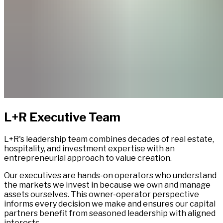
L+R Executive Team​​​​‌ ‍ ​‍​‍‌‍ ‌ ​‍‌‍‍‌‌‍‌ ‌‍‍‌‌‍ ‍​‍​‍​ ‍‍​‍​‍‌ ​ ‌‍​‌‌‍ ‍‌‍‍‌‌ ‌​‌ ‍‌​‍ ‍‌‍‍‌‌‍ ​‍​‍​‍ ​​‍​‍‌‍‍​‌ ​‍‌‍‌‌‌‍‌‍​‍​‍​ ‍‍​‍​‍‌‍‍​‌ ‌​‌ ‌​‌ ​​‌ ​ ​ ‍‍​‍ ​‍ ‌‍ ​​‍ ‌‌‍​‌‌‍ ‍‌‍‌​​‍ ‌‌ ​‍​‍ ‌‌‍‍​‌‍ ‌ ‌​‌‍‌‌‌‍ ​‌ ​ ​‍ ‌‌ ​ ‌ ‌​‌ ‌‌‌‍‌​‌‍‍‌‌‍ ​‍ ‍‌ ‌‍‌‍‌‌‌ ​‍‌‍​ ‌‍‌‌‌‍ ​​‍ ‍‌‍​‌‌ ​​‌ ​​​‍ ‌‍‍‌‌‍ ‍‌ ‌​‌‍‌‌‌‍ ‍‌ ‌​​‍ ‌‍‌‌‌‍‌​‌‍‍‌‌ ‌​​‍ ‌‍ ‌‌‍ ‌‍‌​‌‍‌‌​ ‌‌ ​​‌ ​‍‌‍‌‌‌ ​ ‌‍‌‌‌‍ ‍‌ ‌​‌‍​‌‌ ‌​‌‍‍‌‌‍ ‌‍ ‍​ ‍ ‌‍‍‌‌‍‌​​ ‌​ ‍​​ ‌‌​ ‌‍​ ‌‍​ ​​​ ‍​​ ​​‌‍​‍​‍ ‌​ ‌‍‌‍​‌​ ​‌‌‍‌‌​‍ ‌​ ‌​​ ‍‌​ ​‌​ ​‌​‍ ‌​ ‍‌​ ​‍​ ‍‌‌‍​‌​‍ ‌‌‍‌‍‌‍‌‍​ ‍​‌‍‌​​ ​‍‌‍​‍‌‍​ ​ ‌‍‌‍​‍​ ​‌​ ‌​‌‍​ ​ ‍ ‌ ‌​‌ ‍‌‌ ​​‌‍‌‌​ ‌‌‍​ ‌‍ ‌ ​‍‌ ​​‌‍ ‌ ​‍‌‍​‌‌ ‌​‌‍‌‌‌‌​​‌‍​‌‌‍‌ ‌‍‌‌​ ‍ ‌ ​​‌‍​‌‌ ‌​‌‍‍​​ ‌‌ ​​‌‍​‌‌‍‌ ‌‍‌‌‌​​‍‌ ‌‌‌‍‍‌‌‍ ​‌‍‌​‌‍‌‌‌ ​‍​‍‌‌​ ‌‌‌​​‍‌‌ ‌‍‍ ‌‍‌‌‌ ‍‌​‍‌‌​ ​ ‌​‌​​‍‌‌​ ​ ‌​‌​​‍‌‌​ ​‍​ ​‍‌‍​‍​ ​‌‌‍​ ​ ‌ ‌‍​ ​ ‌​​ ‌‍​ ​​‌‍‌‍‌‍​‌​ ​​​ ​‍​‍‌‌​ ​‍​ ​‍​‍‌‌​ ‌‌‌​‌​​‍ ‍‌ ‌​‌‍‍‌‌ ‌​‌‍ ​‌‍‌‌‌​ ​‌‍‍‌‌‍‌ ‌‍‍​‌ ‌​​ ‌‍​‍‌‍​‌‌ ​ ‌‍‌‌‌‌‌‌‌ ​‍‌‍ ​​ ‌‌‍‍​‌ ‌​‌ ‌​‌ ​​‌ ​ ​‍‌‌​ ​ ‌​​‌​‍‌‌​ ​‍‌​‌‍​‍‌‌​ ​‍‌​‌‍‌‍ ​​‍ ‌‌‍​‌‌‍ ‍‌‍‌​​‍ ‌‌ ​‍​‍ ‌‌‍‍​‌‍ ‌ ‌​‌‍‌‌‌‍ ​‌ ​ ​‍ ‌‌ ​ ‌ ‌​‌ ‌‌‌‍‌​‌‍‍‌‌‍ ​‍ ‍‌ ‌‍‌‍‌‌‌ ​‍‌‍​ ‌‍‌‌‌‍ ​​‍ ‍‌‍​‌‌ ​​‌ ​​​‍‌‍‌‍‍‌‌‍‌​​ ‌​ ‍​​ ‌‌​ ‌‍​ ‌‍​ ​​​ ‍​​ ​​‌‍​‍​‍ ‌​ ‌‍‌‍​‌​ ​‌‌‍‌‌​‍ ‌​ ‌​​ ‍‌​ ​‌​ ​‌​‍ ‌​ ‍‌​ ​‍​ ‍‌‌‍​‌​‍ ‌‌‍‌‍‌‍‌‍​ ‍​‌‍‌​​ ​‍‌‍​‍‌‍​ ​ ‌‍‌‍​‍​ ​‌​ ‌​‌‍​ ​‍‌‍‌ ‌​‌ ‍‌‌ ​​‌‍‌‌​ ‌‌‍​ ‌‍ ‌ ​‍‌ ​​‌‍ ‌ ​‍‌‍​‌‌ ‌​‌‍‌‌‌‌​​‌‍​‌‌‍‌ ‌‍‌‌​‍‌‍‌ ​​‌‍​‌‌ ‌​‌‍‍​​ ‌‌ ​​‌‍​‌‌‍‌ ‌‍‌‌‌​​‍‌ ‌‌‌‍‍‌‌‍ ​‌‍‌​‌‍‌‌‌ ​‍​‍‌‌​ ‌‌‌​​‍‌‌ ‌‍‍ ‌‍‌‌‌ ‍‌​‍‌‌​ ​ ‌​‌​​‍‌‌​ ​ ‌​‌​​‍‌‌​ ​‍​ ​‍‌‍​‍​ ​‌‌‍​ ​ ‌ ‌‍​ ​ ‌​​ ‌‍​ ​​‌‍‌‍‌‍​‌​ ​​​ ​‍​‍‌‌​ ​‍​ ​‍​‍‌‌​ ‌‌‌​‌​​‍ ‍‌ ‌​‌‍‍‌‌ ‌​‌‍ ​‌‍‌‌‌​ ​‌‍‍‌‌‍‌ ‌‍‍​‌ ‌​​‍‌‍‌ ​​‌‍‌‌‌ ​‍‌ ​ ‌ ​​‌‍‌‌‌‍​ ‌ ‌​‌‍‍‌‌ ‌‍‌‍‌‌​ ‌‌ ​​‌ ‌‌‌‍​‍‌‍ ​‌‍‍‌‌ ​ ‌‍‍​‌‍‌‌‌‍‌​​‍​‍‌ ‌
L+R's leadership team combines decades of real estate,
hospitality, and investment expertise with an
entrepreneurial approach to value creation.​​​​‌ ‍ ​‍​‍‌‍ ‌ ​‍‌‍‍‌‌‍‌ ‌‍‍‌‌‍ ‍​‍​‍​ ‍‍​‍​‍‌ ​ ‌‍​‌‌‍ ‍‌‍‍‌‌ ‌​‌ ‍‌​‍ ‍‌‍‍‌‌‍ ​‍​‍​‍ ​​‍​‍‌‍‍​‌ ​‍‌‍‌‌‌‍‌‍​‍​‍​ ‍‍​‍​‍‌‍‍​‌ ‌​‌ ‌​‌ ​​‌ ​ ​ ‍‍​‍ ​‍ ‌‍ ​​‍ ‌‌‍​‌‌‍ ‍‌‍‌​​‍ ‌‌ ​‍​‍ ‌‌‍‍​‌‍ ‌ ‌​‌‍‌‌‌‍ ​‌ ​ ​‍ ‌‌ ​ ‌ ‌​‌ ‌‌‌‍‌​‌‍‍‌‌‍ ​‍ ‍‌ ‌‍‌‍‌‌‌ ​‍‌‍​ ‌‍‌‌‌‍ ​​‍ ‍‌‍​‌‌ ​​‌ ​​​‍ ‌‍‍‌‌‍ ‍‌ ‌​‌‍‌‌‌‍ ‍‌ ‌​​‍ ‌‍‌‌‌‍‌​‌‍‍‌‌ ‌​​‍ ‌‍ ‌‌‍ ‌‍‌​‌‍‌‌​ ‌‌ ​​‌ ​‍‌‍‌‌‌ ​ ‌‍‌‌‌‍ ‍‌ ‌​‌‍​‌‌ ‌​‌‍‍‌‌‍ ‌‍ ‍​ ‍ ‌‍‍‌‌‍‌​​ ‌​ ‍​​ ‌‌​ ‌‍​ ‌‍​ ​​​ ‍​​ ​​‌‍​‍​‍ ‌​ ‌‍‌‍​‌​ ​‌‌‍‌‌​‍ ‌​ ‌​​ ‍‌​ ​‌​ ​‌​‍ ‌​ ‍‌​ ​‍​ ‍‌‌‍​‌​‍ ‌‌‍‌‍‌‍‌‍​ ‍​‌‍‌​​ ​‍‌‍​‍‌‍​ ​ ‌‍‌‍​‍​ ​‌​ ‌​‌‍​ ​ ‍ ‌ ‌​‌ ‍‌‌ ​​‌‍‌‌​ ‌‌‍​ ‌‍ ‌ ​‍‌ ​​‌‍ ‌ ​‍‌‍​‌‌ ‌​‌‍‌‌‌‌​​‌‍​‌‌‍‌ ‌‍‌‌​ ‍ ‌ ​​‌‍​‌‌ ‌​‌‍‍​​ ‌‌ ​​‌‍​‌‌‍‌ ‌‍‌‌‌​​‍‌ ‌‌‌‍‍‌‌‍ ​‌‍‌​‌‍‌‌‌ ​‍​‍‌‌​ ‌‌‌​​‍‌‌ ‌‍‍ ‌‍‌‌‌ ‍‌​‍‌‌​ ​ ‌​‌​​‍‌‌​ ​ ‌​‌​​‍‌‌​ ​‍​ ​‍‌‍​‍​ ​‌‌‍​ ​ ‌ ‌‍​ ​ ‌​​ ‌‍​ ​​‌‍‌‍‌‍​‌​ ​​​ ​‍​‍‌‌​ ​‍​ ​‍​‍‌‌​ ‌‌‌​‌​​‍ ‍‌‍​ ‌‍ ‌ ​​‌ ‍‌​‍‌‌​ ‌‌‌​​‍‌‌ ‌‍‍ ‌‍‌‌‌ ‍‌​‍‌‌​ ​ ‌​‌​​‍‌‌​ ​ ‌​‌​​‍‌‌​ ​‍​ ​‍‌‍​‌​ ‍​‌‍​‌​ ‌ ​ ​ ‌‍‌‌​ ‌‌‌‍‌‍‌‍​‍‌‍​ ‌‍​‍​ ‌​​‍‌‌​ ​‍​ ​‍​‍‌‌​ ‌‌‌​‌​​‍ ‍‌‍​ ‌‍‍​‌‍‍‌‌‍ ​‌‍‌​‌ ​‍‌‍‌‌‌‍ ‍​‍‌‌​ ‌‌‌​​‍‌‌ ‌‍‍ ‌‍‌‌‌ ‍‌​‍‌‌​ ​ ‌​‌​​‍‌‌​ ​ ‌​‌​​‍‌‌​ ​‍​ ​‍​ ‌​​ ​‍‌‍‌‍‌‍‌‌‌‍‌‌​ ‌​​ ‌​​ ‌​‌‍​ ‌‍‌​‌‍​‍​ ‌​​‍‌‌​ ​‍​ ​‍​‍‌‌​ ‌‌‌​‌​​‍ ‍‌ ‌​‌‍‌‌‌ ‍​‌ ‌​​ ‌‍​‍‌‍​‌‌ ​ ‌‍‌‌‌‌‌‌‌ ​‍‌‍ ​​ ‌‌‍‍​‌ ‌​‌ ‌​‌ ​​‌ ​ ​‍‌‌​ ​ ‌​​‌​‍‌‌​ ​‍‌​‌‍​‍‌‌​ ​‍‌​‌‍‌‍ ​​‍ ‌‌‍​‌‌‍ ‍‌‍‌​​‍ ‌‌ ​‍​‍ ‌‌‍‍​‌‍ ‌ ‌​‌‍‌‌‌‍ ​‌ ​ ​‍ ‌‌ ​ ‌ ‌​‌ ‌‌‌‍‌​‌‍‍‌‌‍ ​‍ ‍‌ ‌‍‌‍‌‌‌ ​‍‌‍​ ‌‍‌‌‌‍ ​​‍ ‍‌‍​‌‌ ​​‌ ​​​‍‌‍‌‍‍‌‌‍‌​​ ‌​ ‍​​ ‌‌​ ‌‍​ ‌‍​ ​​​ ‍​​ ​​‌‍​‍​‍ ‌​ ‌‍‌‍​‌​ ​‌‌‍‌‌​‍ ‌​ ‌​​ ‍‌​ ​‌​ ​‌​‍ ‌​ ‍‌​ ​‍​ ‍‌‌‍​‌​‍ ‌‌‍‌‍‌‍‌‍​ ‍​‌‍‌​​ ​‍‌‍​‍‌‍​ ​ ‌‍‌‍​‍​ ​‌​ ‌​‌‍​ ​‍‌‍‌ ‌​‌ ‍‌‌ ​​‌‍‌‌​ ‌‌‍​ ‌‍ ‌ ​‍‌ ​​‌‍ ‌ ​‍‌‍​‌‌ ‌​‌‍‌‌‌‌​​‌‍​‌‌‍‌ ‌‍‌‌​‍‌‍‌ ​​‌‍​‌‌ ‌​‌‍‍​​ ‌‌ ​​‌‍​‌‌‍‌ ‌‍‌‌‌​​‍‌ ‌‌‌‍‍‌‌‍ ​‌‍‌​‌‍‌‌‌ ​‍​‍‌‌​ ‌‌‌​​‍‌‌ ‌‍‍ ‌‍‌‌‌ ‍‌​‍‌‌​ ​ ‌​‌​​‍‌‌​ ​ ‌​‌​​‍‌‌​ ​‍​ ​‍‌‍​‍​ ​‌‌‍​ ​ ‌ ‌‍​ ​ ‌​​ ‌‍​ ​​‌‍‌‍‌‍​‌​ ​​​ ​‍​‍‌‌​ ​‍​ ​‍​‍‌‌​ ‌‌‌​‌​​‍ ‍‌‍​ ‌‍ ‌ ​​‌ ‍‌​‍‌‌​ ‌‌‌​​‍‌‌ ‌‍‍ ‌‍‌‌‌ ‍‌​‍‌‌​ ​ ‌​‌​​‍‌‌​ ​ ‌​‌​​‍‌‌​ ​‍​ ​‍‌‍​‌​ ‍​‌‍​‌​ ‌ ​ ​ ‌‍‌‌​ ‌‌‌‍‌‍‌‍​‍‌‍​ ‌‍​‍​ ‌​​‍‌‌​ ​‍​ ​‍​‍‌‌​ ‌‌‌​‌​​‍ ‍‌‍​ ‌‍‍​‌‍‍‌‌‍ ​‌‍‌​‌ ​‍‌‍‌‌‌‍ ‍​‍‌‌​ ‌‌‌​​‍‌‌ ‌‍‍ ‌‍‌‌‌ ‍‌​‍‌‌​ ​ ‌​‌​​‍‌‌​ ​ ‌​‌​​‍‌‌​ ​‍​ ​‍​ ‌​​ ​‍‌‍‌‍‌‍‌‌‌‍‌‌​ ‌​​ ‌​​ ‌​‌‍​ ‌‍‌​‌‍​‍​ ‌​​‍‌‌​ ​‍​ ​‍​‍‌‌​ ‌‌‌​‌​​‍ ‍‌ ‌​‌‍‌‌‌ ‍​‌ ‌​​‍‌‍‌ ​​‌‍‌‌‌ ​‍‌ ​ ‌ ​​‌‍‌‌‌‍​ ‌ ‌​‌‍‍‌‌ ‌‍‌‍‌‌​ ‌‌ ​​‌ ‌‌‌‍​‍‌‍ ​‌‍‍‌‌ ​ ‌‍‍​‌‍‌‌‌‍‌​​‍​‍‌ ‌
Our executives are hands-on operators who understand
the markets we invest in because we own and manage
assets ourselves. This owner-operator perspective
informs every decision we make and ensures our capital
partners benefit from seasoned leadership with aligned
interests.​​​​‌ ‍ ​‍​‍‌‍ ‌ ​‍‌‍‍‌‌‍‌ ‌‍‍‌‌‍ ‍​‍​‍​ ‍‍​‍​‍‌ ​ ‌‍​‌‌‍ ‍‌‍‍‌‌ ‌​‌ ‍‌​‍ ‍‌‍‍‌‌‍ ​‍​‍​‍ ​​‍​‍‌‍‍​‌ ​‍‌‍‌‌‌‍‌‍​‍​‍​ ‍‍​‍​‍‌‍‍​‌ ‌​‌ ‌​‌ ​​‌ ​ ​ ‍‍​‍ ​‍ ‌‍ ​​‍ ‌‌‍​‌‌‍ ‍‌‍‌​​‍ ‌‌ ​‍​‍ ‌‌‍‍​‌‍ ‌ ‌​‌‍‌‌‌‍ ​‌ ​ ​‍ ‌‌ ​ ‌ ‌​‌ ‌‌‌‍‌​‌‍‍‌‌‍ ​‍ ‍‌ ‌‍‌‍‌‌‌ ​‍‌‍​ ‌‍‌‌‌‍ ​​‍ ‍‌‍​‌‌ ​​‌ ​​​‍ ‌‍‍‌‌‍ ‍‌ ‌​‌‍‌‌‌‍ ‍‌ ‌​​‍ ‌‍‌‌‌‍‌​‌‍‍‌‌ ‌​​‍ ‌‍ ‌‌‍ ‌‍‌​‌‍‌‌​ ‌‌ ​​‌ ​‍‌‍‌‌‌ ​ ‌‍‌‌‌‍ ‍‌ ‌​‌‍​‌‌ ‌​‌‍‍‌‌‍ ‌‍ ‍​ ‍ ‌‍‍‌‌‍‌​​ ‌​ ‍​​ ‌‌​ ‌‍​ ‌‍​ ​​​ ‍​​ ​​‌‍​‍​‍ ‌​ ‌‍‌‍​‌​ ​‌‌‍‌‌​‍ ‌​ ‌​​ ‍‌​ ​‌​ ​‌​‍ ‌​ ‍‌​ ​‍​ ‍‌‌‍​‌​‍ ‌‌‍‌‍‌‍‌‍​ ‍​‌‍‌​​ ​‍‌‍​‍‌‍​ ​ ‌‍‌‍​‍​ ​‌​ ‌​‌‍​ ​ ‍ ‌ ‌​‌ ‍‌‌ ​​‌‍‌‌​ ‌‌‍​ ‌‍ ‌ ​‍‌ ​​‌‍ ‌ ​‍‌‍​‌‌ ‌​‌‍‌‌‌‌​​‌‍​‌‌‍‌ ‌‍‌‌​ ‍ ‌ ​​‌‍​‌‌ ‌​‌‍‍​​ ‌‌ ​​‌‍​‌‌‍‌ ‌‍‌‌‌​​‍‌ ‌‌‌‍‍‌‌‍ ​‌‍‌​‌‍‌‌‌ ​‍​‍‌‌​ ‌‌‌​​‍‌‌ ‌‍‍ ‌‍‌‌‌ ‍‌​‍‌‌​ ​ ‌​‌​​‍‌‌​ ​ ‌​‌​​‍‌‌​ ​‍​ ​‍‌‍​‍​ ​‌‌‍​ ​ ‌ ‌‍​ ​ ‌​​ ‌‍​ ​​‌‍‌‍‌‍​‌​ ​​​ ​‍​‍‌‌​ ​‍​ ​‍​‍‌‌​ ‌‌‌​‌​​‍ ‍‌‍​ ‌‍ ‌ ​​‌ ‍‌​‍‌‌​ ‌‌‌​​‍‌‌ ‌‍‍ ‌‍‌‌‌ ‍‌​‍‌‌​ ​ ‌​‌​​‍‌‌​ ​ ‌​‌​​‍‌‌​ ​‍​ ​‍‌‍‌‍‌‍‌‌‌‍​‌‌‍‌‌​ ​ ‌‍‌​​ ​‌‌‍​‌​ ​​​ ​‌‌‍‌‌​ ​ ​‍‌‌​ ​‍​ ​‍​‍‌‌​ ‌‌‌​‌​​‍ ‍‌‍​ ‌‍‍​‌‍‍‌‌‍ ​‌‍‌​‌ ​‍‌‍‌‌‌‍ ‍​‍‌‌​ ‌‌‌​​‍‌‌ ‌‍‍ ‌‍‌‌‌ ‍‌​‍‌‌​ ​ ‌​‌​​‍‌‌​ ​ ‌​‌​​‍‌‌​ ​‍​ ​‍​ ‌​​ ​‍‌‍‌‍‌‍‌‌‌‍‌‌​ ‌​​ ‌​​ ‌​‌‍​ ‌‍‌​‌‍​‍​ ‌​​‍‌‌​ ​‍​ ​‍​‍‌‌​ ‌‌‌​‌​​‍ ‍‌ ‌​‌‍‌‌‌ ‍​‌ ‌​​ ‌‍​‍‌‍​‌‌ ​ ‌‍‌‌‌‌‌‌‌ ​‍‌‍ ​​ ‌‌‍‍​‌ ‌​‌ ‌​‌ ​​‌ ​ ​‍‌‌​ ​ ‌​​‌​‍‌‌​ ​‍‌​‌‍​‍‌‌​ ​‍‌​‌‍‌‍ ​​‍ ‌‌‍​‌‌‍ ‍‌‍‌​​‍ ‌‌ ​‍​‍ ‌‌‍‍​‌‍ ‌ ‌​‌‍‌‌‌‍ ​‌ ​ ​‍ ‌‌ ​ ‌ ‌​‌ ‌‌‌‍‌​‌‍‍‌‌‍ ​‍ ‍‌ ‌‍‌‍‌‌‌ ​‍‌‍​ ‌‍‌‌‌‍ ​​‍ ‍‌‍​‌‌ ​​‌ ​​​‍‌‍‌‍‍‌‌‍‌​​ ‌​ ‍​​ ‌‌​ ‌‍​ ‌‍​ ​​​ ‍​​ ​​‌‍​‍​‍ ‌​ ‌‍‌‍​‌​ ​‌‌‍‌‌​‍ ‌​ ‌​​ ‍‌​ ​‌​ ​‌​‍ ‌​ ‍‌​ ​‍​ ‍‌‌‍​‌​‍ ‌‌‍‌‍‌‍‌‍​ ‍​‌‍‌​​ ​‍‌‍​‍‌‍​ ​ ‌‍‌‍​‍​ ​‌​ ‌​‌‍​ ​‍‌‍‌ ‌​‌ ‍‌‌ ​​‌‍‌‌​ ‌‌‍​ ‌‍ ‌ ​‍‌ ​​‌‍ ‌ ​‍‌‍​‌‌ ‌​‌‍‌‌‌‌​​‌‍​‌‌‍‌ ‌‍‌‌​‍‌‍‌ ​​‌‍​‌‌ ‌​‌‍‍​​ ‌‌ ​​‌‍​‌‌‍‌ ‌‍‌‌‌​​‍‌ ‌‌‌‍‍‌‌‍ ​‌‍‌​‌‍‌‌‌ ​‍​‍‌‌​ ‌‌‌​​‍‌‌ ‌‍‍ ‌‍‌‌‌ ‍‌​‍‌‌​ ​ ‌​‌​​‍‌‌​ ​ ‌​‌​​‍‌‌​ ​‍​ ​‍‌‍​‍​ ​‌‌‍​ ​ ‌ ‌‍​ ​ ‌​​ ‌‍​ ​​‌‍‌‍‌‍​‌​ ​​​ ​‍​‍‌‌​ ​‍​ ​‍​‍‌‌​ ‌‌‌​‌​​‍ ‍‌‍​ ‌‍ ‌ ​​‌ ‍‌​‍‌‌​ ‌‌‌​​‍‌‌ ‌‍‍ ‌‍‌‌‌ ‍‌​‍‌‌​ ​ ‌​‌​​‍‌‌​ ​ ‌​‌​​‍‌‌​ ​‍​ ​‍‌‍‌‍‌‍‌‌‌‍​‌‌‍‌‌​ ​ ‌‍‌​​ ​‌‌‍​‌​ ​​​ ​‌‌‍‌‌​ ​ ​‍‌‌​ ​‍​ ​‍​‍‌‌​ ‌‌‌​‌​​‍ ‍‌‍​ ‌‍‍​‌‍‍‌‌‍ ​‌‍‌​‌ ​‍‌‍‌‌‌‍ ‍​‍‌‌​ ‌‌‌​​‍‌‌ ‌‍‍ ‌‍‌‌‌ ‍‌​‍‌‌​ ​ ‌​‌​​‍‌‌​ ​ ‌​‌​​‍‌‌​ ​‍​ ​‍​ ‌​​ ​‍‌‍‌‍‌‍‌‌‌‍‌‌​ ‌​​ ‌​​ ‌​‌‍​ ‌‍‌​‌‍​‍​ ‌​​‍‌‌​ ​‍​ ​‍​‍‌‌​ ‌‌‌​‌​​‍ ‍‌ ‌​‌‍‌‌‌ ‍​‌ ‌​​‍‌‍‌ ​​‌‍‌‌‌ ​‍‌ ​ ‌ ​​‌‍‌‌‌‍​ ‌ ‌​‌‍‍‌‌ ‌‍‌‍‌‌​ ‌‌ ​​‌ ‌‌‌‍​‍‌‍ ​‌‍‍‌‌ ​ ‌‍‍​‌‍‌‌‌‍‌​​‍​‍‌ ‌