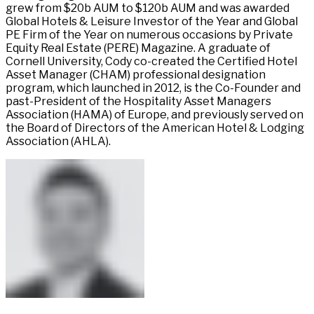
grew from $20b AUM to $120b AUM and was awarded
Global Hotels & Leisure Investor of the Year and Global
PE Firm of the Year on numerous occasions by Private
Equity Real Estate (PERE) Magazine. A graduate of
Cornell University, Cody co-created the Certified Hotel
Asset Manager (CHAM) professional designation
program, which launched in 2012, is the Co-Founder and
past-President of the Hospitality Asset Managers
Association (HAMA) of Europe, and previously served on
the Board of Directors of the American Hotel & Lodging
Association (AHLA).​​​​‌ ‍ ​‍​‍‌‍ ‌ ​‍‌‍‍‌‌‍‌ ‌‍‍‌‌‍ ‍​‍​‍​ ‍‍​‍​‍‌ ​ ‌‍​‌‌‍ ‍‌‍‍‌‌ ‌​‌ ‍‌​‍ ‍‌‍‍‌‌‍ ​‍​‍​‍ ​​‍​‍‌‍‍​‌ ​‍‌‍‌‌‌‍‌‍​‍​‍​ ‍‍​‍​‍‌‍‍​‌ ‌​‌ ‌​‌ ​​‌ ​ ​ ‍‍​‍ ​‍ ‌‍ ​​‍ ‌‌‍​‌‌‍ ‍‌‍‌​​‍ ‌‌ ​‍​‍ ‌‌‍‍​‌‍ ‌ ‌​‌‍‌‌‌‍ ​‌ ​ ​‍ ‌‌ ​ ‌ ‌​‌ ‌‌‌‍‌​‌‍‍‌‌‍ ​‍ ‍‌ ‌‍‌‍‌‌‌ ​‍‌‍​ ‌‍‌‌‌‍ ​​‍ ‍‌‍​‌‌ ​​‌ ​​​‍ ‌‍‍‌‌‍ ‍‌ ‌​‌‍‌‌‌‍ ‍‌ ‌​​‍ ‌‍‌‌‌‍‌​‌‍‍‌‌ ‌​​‍ ‌‍ ‌‌‍ ‌‍‌​‌‍‌‌​ ‌‌ ​​‌ ​‍‌‍‌‌‌ ​ ‌‍‌‌‌‍ ‍‌ ‌​‌‍​‌‌ ‌​‌‍‍‌‌‍ ‌‍ ‍​ ‍ ‌‍‍‌‌‍‌​​ ‌​ ‍‌​ ​‍​ ​‌​ ​‍‌‍​‍​ ‍​​ ​​‌‍​‍​‍ ‌‌‍‌‍​ ‌​‌‍‌‌​ ​‌​‍ ‌​ ‌​​ ‌​‌‍​‍‌‍​‌​‍ ‌​ ‍​​ ‌‌​ ‌​‌‍‌‌​‍ ‌‌‍​ ​ ​ ​ ​‌‌‍‌‍​ ‌​‌‍‌​‌‍‌​​ ‍‌​ ​‍‌‍‌‌​ ‌‌‌‍‌​​ ‍ ‌ ‌​‌ ‍‌‌ ​​‌‍‌‌​ ‌‌‍​ ‌‍ ‌ ​‍‌ ​​‌‍ ‌ ​‍‌‍​‌‌ ‌​‌‍‌‌‌‌‌​‌‍‌‌‌‍​‌‌‍ ‌‌​ ‌‌‍‌‌‌‍ ‌‌‍​‍‌‍‌‌‌ ​‍​ ‍ ‌ ​​‌‍​‌‌ ‌​‌‍‍​​ ‌‌‍​‍‌‍‍‌‌‍ ​ ‌‍​‍‌‍​‌‌ ​ ‌‍‌‌‌‌‌‌‌ ​‍‌‍ ​​ ‌‌‍‍​‌ ‌​‌ ‌​‌ ​​‌ ​ ​‍‌‌​ ​ ‌​​‌​‍‌‌​ ​‍‌​‌‍​‍‌‌​ ​‍‌​‌‍‌‍ ​​‍ ‌‌‍​‌‌‍ ‍‌‍‌​​‍ ‌‌ ​‍​‍ ‌‌‍‍​‌‍ ‌ ‌​‌‍‌‌‌‍ ​‌ ​ ​‍ ‌‌ ​ ‌ ‌​‌ ‌‌‌‍‌​‌‍‍‌‌‍ ​‍ ‍‌ ‌‍‌‍‌‌‌ ​‍‌‍​ ‌‍‌‌‌‍ ​​‍ ‍‌‍​‌‌ ​​‌ ​​​‍‌‍‌‍‍‌‌‍‌​​ ‌​ ‍‌​ ​‍​ ​‌​ ​‍‌‍​‍​ ‍​​ ​​‌‍​‍​‍ ‌‌‍‌‍​ ‌​‌‍‌‌​ ​‌​‍ ‌​ ‌​​ ‌​‌‍​‍‌‍​‌​‍ ‌​ ‍​​ ‌‌​ ‌​‌‍‌‌​‍ ‌‌‍​ ​ ​ ​ ​‌‌‍‌‍​ ‌​‌‍‌​‌‍‌​​ ‍‌​ ​‍‌‍‌‌​ ‌‌‌‍‌​​‍‌‍‌ ‌​‌ ‍‌‌ ​​‌‍‌‌​ ‌‌‍​ ‌‍ ‌ ​‍‌ ​​‌‍ ‌ ​‍‌‍​‌‌ ‌​‌‍‌‌‌‌‌​‌‍‌‌‌‍​‌‌‍ ‌‌​ ‌‌‍‌‌‌‍ ‌‌‍​‍‌‍‌‌‌ ​‍​‍‌‍‌ ​​‌‍​‌‌ ‌​‌‍‍​​ ‌‌‍​‍‌‍‍‌‌‍ ​‍‌‍‌ ​​‌‍‌‌‌ ​‍‌ ​ ‌ ​​‌‍‌‌‌‍​ ‌ ‌​‌‍‍‌‌ ‌‍‌‍‌‌​ ‌‌ ​​‌ ‌‌‌‍​‍‌‍ ​‌‍‍‌‌ ​ ‌‍‍​‌‍‌‌‌‍‌​​‍​‍‌ ‌