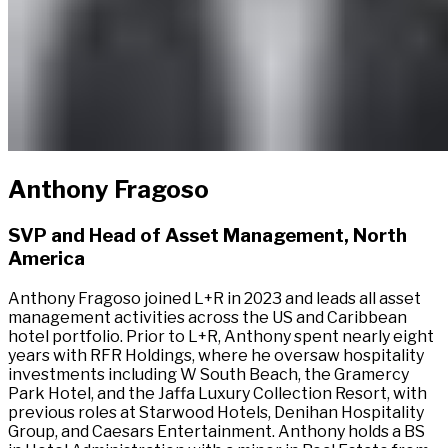
Anthony Fragoso​​​​‌ ‍ ​‍​‍‌‍ ‌ ​‍‌‍‍‌‌‍‌ ‌‍‍‌‌‍ ‍​‍​‍​ ‍‍​‍​‍‌ ​ ‌‍​‌‌‍ ‍‌‍‍‌‌ ‌​‌ ‍‌​‍ ‍‌‍‍‌‌‍ ​‍​‍​‍ ​​‍​‍‌‍‍​‌ ​‍‌‍‌‌‌‍‌‍​‍​‍​ ‍‍​‍​‍‌‍‍​‌ ‌​‌ ‌​‌ ​​‌ ​ ​ ‍‍​‍ ​‍ ‌‍ ​​‍ ‌‌‍​‌‌‍ ‍‌‍‌​​‍ ‌‌ ​‍​‍ ‌‌‍‍​‌‍ ‌ ‌​‌‍‌‌‌‍ ​‌ ​ ​‍ ‌‌ ​ ‌ ‌​‌ ‌‌‌‍‌​‌‍‍‌‌‍ ​‍ ‍‌ ‌‍‌‍‌‌‌ ​‍‌‍​ ‌‍‌‌‌‍ ​​‍ ‍‌‍​‌‌ ​​‌ ​​​‍ ‌‍‍‌‌‍ ‍‌ ‌​‌‍‌‌‌‍ ‍‌ ‌​​‍ ‌‍‌‌‌‍‌​‌‍‍‌‌ ‌​​‍ ‌‍ ‌‌‍ ‌‍‌​‌‍‌‌​ ‌‌ ​​‌ ​‍‌‍‌‌‌ ​ ‌‍‌‌‌‍ ‍‌ ‌​‌‍​‌‌ ‌​‌‍‍‌‌‍ ‌‍ ‍​ ‍ ‌‍‍‌‌‍‌​​ ‌‌‍​ ​ ‌​​ ​‌​ ‍​‌‍‌​‌‍‌‌​ ​ ​ ‌‌​‍ ‌​ ​‍​ ‍‌​ ‍‌‌‍‌​​‍ ‌​ ‌​‌‍​‍‌‍​‍​ ‌‍​‍ ‌‌‍​‌​ ​‌​ ​ ​ ‍‌​‍ ‌‌‍‌​‌‍‌‍‌‍‌‍​ ‌‌‌‍​‍​ ‌ ‌‍‌​​ ​​‌‍‌‌​ ​ ​ ​​​ ‌‍​ ‍ ‌ ‌​‌ ‍‌‌ ​​‌‍‌‌​ ‌‌‍​ ‌‍ ‌ ​‍‌ ​​‌‍ ‌ ​‍‌‍​‌‌ ‌​‌‍‌‌‌‌‌​‌‍‌‌‌‍​‌‌‍ ‌‌​ ‌‌‍‌‌‌‍ ‌‌‍​‍‌‍‌‌‌ ​‍​ ‍ ‌ ​​‌‍​‌‌ ‌​‌‍‍​​ ‌‌‍ ‍‌‍​‌‌‍ ‌‌‍‌‌​ ‌‍​‍‌‍​‌‌ ​ ‌‍‌‌‌‌‌‌‌ ​‍‌‍ ​​ ‌‌‍‍​‌ ‌​‌ ‌​‌ ​​‌ ​ ​‍‌‌​ ​ ‌​​‌​‍‌‌​ ​‍‌​‌‍​‍‌‌​ ​‍‌​‌‍‌‍ ​​‍ ‌‌‍​‌‌‍ ‍‌‍‌​​‍ ‌‌ ​‍​‍ ‌‌‍‍​‌‍ ‌ ‌​‌‍‌‌‌‍ ​‌ ​ ​‍ ‌‌ ​ ‌ ‌​‌ ‌‌‌‍‌​‌‍‍‌‌‍ ​‍ ‍‌ ‌‍‌‍‌‌‌ ​‍‌‍​ ‌‍‌‌‌‍ ​​‍ ‍‌‍​‌‌ ​​‌ ​​​‍‌‍‌‍‍‌‌‍‌​​ ‌‌‍​ ​ ‌​​ ​‌​ ‍​‌‍‌​‌‍‌‌​ ​ ​ ‌‌​‍ ‌​ ​‍​ ‍‌​ ‍‌‌‍‌​​‍ ‌​ ‌​‌‍​‍‌‍​‍​ ‌‍​‍ ‌‌‍​‌​ ​‌​ ​ ​ ‍‌​‍ ‌‌‍‌​‌‍‌‍‌‍‌‍​ ‌‌‌‍​‍​ ‌ ‌‍‌​​ ​​‌‍‌‌​ ​ ​ ​​​ ‌‍​‍‌‍‌ ‌​‌ ‍‌‌ ​​‌‍‌‌​ ‌‌‍​ ‌‍ ‌ ​‍‌ ​​‌‍ ‌ ​‍‌‍​‌‌ ‌​‌‍‌‌‌‌‌​‌‍‌‌‌‍​‌‌‍ ‌‌​ ‌‌‍‌‌‌‍ ‌‌‍​‍‌‍‌‌‌ ​‍​‍‌‍‌ ​​‌‍​‌‌ ‌​‌‍‍​​ ‌‌‍ ‍‌‍​‌‌‍ ‌‌‍‌‌​‍‌‍‌ ​​‌‍‌‌‌ ​‍‌ ​ ‌ ​​‌‍‌‌‌‍​ ‌ ‌​‌‍‍‌‌ ‌‍‌‍‌‌​ ‌‌ ​​‌ ‌‌‌‍​‍‌‍ ​‌‍‍‌‌ ​ ‌‍‍​‌‍‌‌‌‍‌​​‍​‍‌ ‌
SVP and Head of Asset Management, North
America​​​​‌ ‍ ​‍​‍‌‍ ‌ ​‍‌‍‍‌‌‍‌ ‌‍‍‌‌‍ ‍​‍​‍​ ‍‍​‍​‍‌ ​ ‌‍​‌‌‍ ‍‌‍‍‌‌ ‌​‌ ‍‌​‍ ‍‌‍‍‌‌‍ ​‍​‍​‍ ​​‍​‍‌‍‍​‌ ​‍‌‍‌‌‌‍‌‍​‍​‍​ ‍‍​‍​‍‌‍‍​‌ ‌​‌ ‌​‌ ​​‌ ​ ​ ‍‍​‍ ​‍ ‌‍ ​​‍ ‌‌‍​‌‌‍ ‍‌‍‌​​‍ ‌‌ ​‍​‍ ‌‌‍‍​‌‍ ‌ ‌​‌‍‌‌‌‍ ​‌ ​ ​‍ ‌‌ ​ ‌ ‌​‌ ‌‌‌‍‌​‌‍‍‌‌‍ ​‍ ‍‌ ‌‍‌‍‌‌‌ ​‍‌‍​ ‌‍‌‌‌‍ ​​‍ ‍‌‍​‌‌ ​​‌ ​​​‍ ‌‍‍‌‌‍ ‍‌ ‌​‌‍‌‌‌‍ ‍‌ ‌​​‍ ‌‍‌‌‌‍‌​‌‍‍‌‌ ‌​​‍ ‌‍ ‌‌‍ ‌‍‌​‌‍‌‌​ ‌‌ ​​‌ ​‍‌‍‌‌‌ ​ ‌‍‌‌‌‍ ‍‌ ‌​‌‍​‌‌ ‌​‌‍‍‌‌‍ ‌‍ ‍​ ‍ ‌‍‍‌‌‍‌​​ ‌‌‍​ ​ ‌​​ ​‌​ ‍​‌‍‌​‌‍‌‌​ ​ ​ ‌‌​‍ ‌​ ​‍​ ‍‌​ ‍‌‌‍‌​​‍ ‌​ ‌​‌‍​‍‌‍​‍​ ‌‍​‍ ‌‌‍​‌​ ​‌​ ​ ​ ‍‌​‍ ‌‌‍‌​‌‍‌‍‌‍‌‍​ ‌‌‌‍​‍​ ‌ ‌‍‌​​ ​​‌‍‌‌​ ​ ​ ​​​ ‌‍​ ‍ ‌ ‌​‌ ‍‌‌ ​​‌‍‌‌​ ‌‌‍​ ‌‍ ‌ ​‍‌ ​​‌‍ ‌ ​‍‌‍​‌‌ ‌​‌‍‌‌‌‌‌​‌‍‌‌‌‍​‌‌‍ ‌‌​ ‌‌‍‌‌‌‍ ‌‌‍​‍‌‍‌‌‌ ​‍​ ‍ ‌ ​​‌‍​‌‌ ‌​‌‍‍​​ ‌‌ ​‍‌‍ ‌‍ ​‌‍‌‌​ ‌‍​‍‌‍​‌‌ ​ ‌‍‌‌‌‌‌‌‌ ​‍‌‍ ​​ ‌‌‍‍​‌ ‌​‌ ‌​‌ ​​‌ ​ ​‍‌‌​ ​ ‌​​‌​‍‌‌​ ​‍‌​‌‍​‍‌‌​ ​‍‌​‌‍‌‍ ​​‍ ‌‌‍​‌‌‍ ‍‌‍‌​​‍ ‌‌ ​‍​‍ ‌‌‍‍​‌‍ ‌ ‌​‌‍‌‌‌‍ ​‌ ​ ​‍ ‌‌ ​ ‌ ‌​‌ ‌‌‌‍‌​‌‍‍‌‌‍ ​‍ ‍‌ ‌‍‌‍‌‌‌ ​‍‌‍​ ‌‍‌‌‌‍ ​​‍ ‍‌‍​‌‌ ​​‌ ​​​‍‌‍‌‍‍‌‌‍‌​​ ‌‌‍​ ​ ‌​​ ​‌​ ‍​‌‍‌​‌‍‌‌​ ​ ​ ‌‌​‍ ‌​ ​‍​ ‍‌​ ‍‌‌‍‌​​‍ ‌​ ‌​‌‍​‍‌‍​‍​ ‌‍​‍ ‌‌‍​‌​ ​‌​ ​ ​ ‍‌​‍ ‌‌‍‌​‌‍‌‍‌‍‌‍​ ‌‌‌‍​‍​ ‌ ‌‍‌​​ ​​‌‍‌‌​ ​ ​ ​​​ ‌‍​‍‌‍‌ ‌​‌ ‍‌‌ ​​‌‍‌‌​ ‌‌‍​ ‌‍ ‌ ​‍‌ ​​‌‍ ‌ ​‍‌‍​‌‌ ‌​‌‍‌‌‌‌‌​‌‍‌‌‌‍​‌‌‍ ‌‌​ ‌‌‍‌‌‌‍ ‌‌‍​‍‌‍‌‌‌ ​‍​‍‌‍‌ ​​‌‍​‌‌ ‌​‌‍‍​​ ‌‌ ​‍‌‍ ‌‍ ​‌‍‌‌​‍‌‍‌ ​​‌‍‌‌‌ ​‍‌ ​ ‌ ​​‌‍‌‌‌‍​ ‌ ‌​‌‍‍‌‌ ‌‍‌‍‌‌​ ‌‌ ​​‌ ‌‌‌‍​‍‌‍ ​‌‍‍‌‌ ​ ‌‍‍​‌‍‌‌‌‍‌​​‍​‍‌ ‌
Anthony Fragoso joined L+R in 2023 and leads all asset
management activities across the US and Caribbean
hotel portfolio. Prior to L+R, Anthony spent nearly eight
years with RFR Holdings, where he oversaw hospitality
investments including W South Beach, the Gramercy
Park Hotel, and the Jaffa Luxury Collection Resort, with
previous roles at Starwood Hotels, Denihan Hospitality
Group, and Caesars Entertainment. Anthony holds a BS