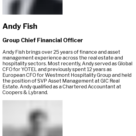
Andy Fish​​​​‌ ‍ ​‍​‍‌‍ ‌ ​‍‌‍‍‌‌‍‌ ‌‍‍‌‌‍ ‍​‍​‍​ ‍‍​‍​‍‌ ​ ‌‍​‌‌‍ ‍‌‍‍‌‌ ‌​‌ ‍‌​‍ ‍‌‍‍‌‌‍ ​‍​‍​‍ ​​‍​‍‌‍‍​‌ ​‍‌‍‌‌‌‍‌‍​‍​‍​ ‍‍​‍​‍‌‍‍​‌ ‌​‌ ‌​‌ ​​‌ ​ ​ ‍‍​‍ ​‍ ‌‍ ​​‍ ‌‌‍​‌‌‍ ‍‌‍‌​​‍ ‌‌ ​‍​‍ ‌‌‍‍​‌‍ ‌ ‌​‌‍‌‌‌‍ ​‌ ​ ​‍ ‌‌ ​ ‌ ‌​‌ ‌‌‌‍‌​‌‍‍‌‌‍ ​‍ ‍‌ ‌‍‌‍‌‌‌ ​‍‌‍​ ‌‍‌‌‌‍ ​​‍ ‍‌‍​‌‌ ​​‌ ​​​‍ ‌‍‍‌‌‍ ‍‌ ‌​‌‍‌‌‌‍ ‍‌ ‌​​‍ ‌‍‌‌‌‍‌​‌‍‍‌‌ ‌​​‍ ‌‍ ‌‌‍ ‌‍‌​‌‍‌‌​ ‌‌ ​​‌ ​‍‌‍‌‌‌ ​ ‌‍‌‌‌‍ ‍‌ ‌​‌‍​‌‌ ‌​‌‍‍‌‌‍ ‌‍ ‍​ ‍ ‌‍‍‌‌‍‌​​ ‌‌‍‌‌​ ​​​ ‌‌​ ‍​​ ​ ​ ​‍‌‍​‍​ ​‍​‍ ‌​ ‌​​ ‌ ​ ‌ ​ ​ ​‍ ‌​ ‌​‌‍​‌​ ‌​​ ​‍​‍ ‌‌‍​‍‌‍‌​‌‍‌‍​ ‍​​‍ ‌‌‍‌‌​ ‌‍​ ​‌​ ​​‌‍​‍‌‍​‌​ ‌‍‌‍​ ‌‍​ ​ ​‍​ ‌​​ ‌​​ ‍ ‌ ‌​‌ ‍‌‌ ​​‌‍‌‌​ ‌‌‍​ ‌‍ ‌ ​‍‌ ​​‌‍ ‌ ​‍‌‍​‌‌ ‌​‌‍‌‌‌‌‌​‌‍‌‌‌‍​‌‌‍ ‌‌​ ‌‌‍‌‌‌‍ ‌‌‍​‍‌‍‌‌‌ ​‍​ ‍ ‌ ​​‌‍​‌‌ ‌​‌‍‍​​ ‌‌‍ ‍‌‍​‌‌‍ ‌‌‍‌‌​ ‌‍​‍‌‍​‌‌ ​ ‌‍‌‌‌‌‌‌‌ ​‍‌‍ ​​ ‌‌‍‍​‌ ‌​‌ ‌​‌ ​​‌ ​ ​‍‌‌​ ​ ‌​​‌​‍‌‌​ ​‍‌​‌‍​‍‌‌​ ​‍‌​‌‍‌‍ ​​‍ ‌‌‍​‌‌‍ ‍‌‍‌​​‍ ‌‌ ​‍​‍ ‌‌‍‍​‌‍ ‌ ‌​‌‍‌‌‌‍ ​‌ ​ ​‍ ‌‌ ​ ‌ ‌​‌ ‌‌‌‍‌​‌‍‍‌‌‍ ​‍ ‍‌ ‌‍‌‍‌‌‌ ​‍‌‍​ ‌‍‌‌‌‍ ​​‍ ‍‌‍​‌‌ ​​‌ ​​​‍‌‍‌‍‍‌‌‍‌​​ ‌‌‍‌‌​ ​​​ ‌‌​ ‍​​ ​ ​ ​‍‌‍​‍​ ​‍​‍ ‌​ ‌​​ ‌ ​ ‌ ​ ​ ​‍ ‌​ ‌​‌‍​‌​ ‌​​ ​‍​‍ ‌‌‍​‍‌‍‌​‌‍‌‍​ ‍​​‍ ‌‌‍‌‌​ ‌‍​ ​‌​ ​​‌‍​‍‌‍​‌​ ‌‍‌‍​ ‌‍​ ​ ​‍​ ‌​​ ‌​​‍‌‍‌ ‌​‌ ‍‌‌ ​​‌‍‌‌​ ‌‌‍​ ‌‍ ‌ ​‍‌ ​​‌‍ ‌ ​‍‌‍​‌‌ ‌​‌‍‌‌‌‌‌​‌‍‌‌‌‍​‌‌‍ ‌‌​ ‌‌‍‌‌‌‍ ‌‌‍​‍‌‍‌‌‌ ​‍​‍‌‍‌ ​​‌‍​‌‌ ‌​‌‍‍​​ ‌‌‍ ‍‌‍​‌‌‍ ‌‌‍‌‌​‍‌‍‌ ​​‌‍‌‌‌ ​‍‌ ​ ‌ ​​‌‍‌‌‌‍​ ‌ ‌​‌‍‍‌‌ ‌‍‌‍‌‌​ ‌‌ ​​‌ ‌‌‌‍​‍‌‍ ​‌‍‍‌‌ ​ ‌‍‍​‌‍‌‌‌‍‌​​‍​‍‌ ‌
Group Chief Financial Officer​​​​‌ ‍ ​‍​‍‌‍ ‌ ​‍‌‍‍‌‌‍‌ ‌‍‍‌‌‍ ‍​‍​‍​ ‍‍​‍​‍‌ ​ ‌‍​‌‌‍ ‍‌‍‍‌‌ ‌​‌ ‍‌​‍ ‍‌‍‍‌‌‍ ​‍​‍​‍ ​​‍​‍‌‍‍​‌ ​‍‌‍‌‌‌‍‌‍​‍​‍​ ‍‍​‍​‍‌‍‍​‌ ‌​‌ ‌​‌ ​​‌ ​ ​ ‍‍​‍ ​‍ ‌‍ ​​‍ ‌‌‍​‌‌‍ ‍‌‍‌​​‍ ‌‌ ​‍​‍ ‌‌‍‍​‌‍ ‌ ‌​‌‍‌‌‌‍ ​‌ ​ ​‍ ‌‌ ​ ‌ ‌​‌ ‌‌‌‍‌​‌‍‍‌‌‍ ​‍ ‍‌ ‌‍‌‍‌‌‌ ​‍‌‍​ ‌‍‌‌‌‍ ​​‍ ‍‌‍​‌‌ ​​‌ ​​​‍ ‌‍‍‌‌‍ ‍‌ ‌​‌‍‌‌‌‍ ‍‌ ‌​​‍ ‌‍‌‌‌‍‌​‌‍‍‌‌ ‌​​‍ ‌‍ ‌‌‍ ‌‍‌​‌‍‌‌​ ‌‌ ​​‌ ​‍‌‍‌‌‌ ​ ‌‍‌‌‌‍ ‍‌ ‌​‌‍​‌‌ ‌​‌‍‍‌‌‍ ‌‍ ‍​ ‍ ‌‍‍‌‌‍‌​​ ‌‌‍‌‌​ ​​​ ‌‌​ ‍​​ ​ ​ ​‍‌‍​‍​ ​‍​‍ ‌​ ‌​​ ‌ ​ ‌ ​ ​ ​‍ ‌​ ‌​‌‍​‌​ ‌​​ ​‍​‍ ‌‌‍​‍‌‍‌​‌‍‌‍​ ‍​​‍ ‌‌‍‌‌​ ‌‍​ ​‌​ ​​‌‍​‍‌‍​‌​ ‌‍‌‍​ ‌‍​ ​ ​‍​ ‌​​ ‌​​ ‍ ‌ ‌​‌ ‍‌‌ ​​‌‍‌‌​ ‌‌‍​ ‌‍ ‌ ​‍‌ ​​‌‍ ‌ ​‍‌‍​‌‌ ‌​‌‍‌‌‌‌‌​‌‍‌‌‌‍​‌‌‍ ‌‌​ ‌‌‍‌‌‌‍ ‌‌‍​‍‌‍‌‌‌ ​‍​ ‍ ‌ ​​‌‍​‌‌ ‌​‌‍‍​​ ‌‌ ​‍‌‍ ‌‍ ​‌‍‌‌​ ‌‍​‍‌‍​‌‌ ​ ‌‍‌‌‌‌‌‌‌ ​‍‌‍ ​​ ‌‌‍‍​‌ ‌​‌ ‌​‌ ​​‌ ​ ​‍‌‌​ ​ ‌​​‌​‍‌‌​ ​‍‌​‌‍​‍‌‌​ ​‍‌​‌‍‌‍ ​​‍ ‌‌‍​‌‌‍ ‍‌‍‌​​‍ ‌‌ ​‍​‍ ‌‌‍‍​‌‍ ‌ ‌​‌‍‌‌‌‍ ​‌ ​ ​‍ ‌‌ ​ ‌ ‌​‌ ‌‌‌‍‌​‌‍‍‌‌‍ ​‍ ‍‌ ‌‍‌‍‌‌‌ ​‍‌‍​ ‌‍‌‌‌‍ ​​‍ ‍‌‍​‌‌ ​​‌ ​​​‍‌‍‌‍‍‌‌‍‌​​ ‌‌‍‌‌​ ​​​ ‌‌​ ‍​​ ​ ​ ​‍‌‍​‍​ ​‍​‍ ‌​ ‌​​ ‌ ​ ‌ ​ ​ ​‍ ‌​ ‌​‌‍​‌​ ‌​​ ​‍​‍ ‌‌‍​‍‌‍‌​‌‍‌‍​ ‍​​‍ ‌‌‍‌‌​ ‌‍​ ​‌​ ​​‌‍​‍‌‍​‌​ ‌‍‌‍​ ‌‍​ ​ ​‍​ ‌​​ ‌​​‍‌‍‌ ‌​‌ ‍‌‌ ​​‌‍‌‌​ ‌‌‍​ ‌‍ ‌ ​‍‌ ​​‌‍ ‌ ​‍‌‍​‌‌ ‌​‌‍‌‌‌‌‌​‌‍‌‌‌‍​‌‌‍ ‌‌​ ‌‌‍‌‌‌‍ ‌‌‍​‍‌‍‌‌‌ ​‍​‍‌‍‌ ​​‌‍​‌‌ ‌​‌‍‍​​ ‌‌ ​‍‌‍ ‌‍ ​‌‍‌‌​‍‌‍‌ ​​‌‍‌‌‌ ​‍‌ ​ ‌ ​​‌‍‌‌‌‍​ ‌ ‌​‌‍‍‌‌ ‌‍‌‍‌‌​ ‌‌ ​​‌ ‌‌‌‍​‍‌‍ ​‌‍‍‌‌ ​ ‌‍‍​‌‍‌‌‌‍‌​​‍​‍‌ ‌
Andy Fish brings over 25 years of finance and asset
management experience across the real estate and
hospitality sectors. Most recently, Andy served as Global
CFO for YOTEL and previously spent 12 years as
European CFO for Westmont Hospitality Group and held
the position of SVP Asset Management at GIC Real
Estate. Andy qualified as a Chartered Accountant at
Coopers & Lybrand.​​​​‌ ‍ ​‍​‍‌‍ ‌ ​‍‌‍‍‌‌‍‌ ‌‍‍‌‌‍ ‍​‍​‍​ ‍‍​‍​‍‌ ​ ‌‍​‌‌‍ ‍‌‍‍‌‌ ‌​‌ ‍‌​‍ ‍‌‍‍‌‌‍ ​‍​‍​‍ ​​‍​‍‌‍‍​‌ ​‍‌‍‌‌‌‍‌‍​‍​‍​ ‍‍​‍​‍‌‍‍​‌ ‌​‌ ‌​‌ ​​‌ ​ ​ ‍‍​‍ ​‍ ‌‍ ​​‍ ‌‌‍​‌‌‍ ‍‌‍‌​​‍ ‌‌ ​‍​‍ ‌‌‍‍​‌‍ ‌ ‌​‌‍‌‌‌‍ ​‌ ​ ​‍ ‌‌ ​ ‌ ‌​‌ ‌‌‌‍‌​‌‍‍‌‌‍ ​‍ ‍‌ ‌‍‌‍‌‌‌ ​‍‌‍​ ‌‍‌‌‌‍ ​​‍ ‍‌‍​‌‌ ​​‌ ​​​‍ ‌‍‍‌‌‍ ‍‌ ‌​‌‍‌‌‌‍ ‍‌ ‌​​‍ ‌‍‌‌‌‍‌​‌‍‍‌‌ ‌​​‍ ‌‍ ‌‌‍ ‌‍‌​‌‍‌‌​ ‌‌ ​​‌ ​‍‌‍‌‌‌ ​ ‌‍‌‌‌‍ ‍‌ ‌​‌‍​‌‌ ‌​‌‍‍‌‌‍ ‌‍ ‍​ ‍ ‌‍‍‌‌‍‌​​ ‌‌‍‌‌​ ​​​ ‌‌​ ‍​​ ​ ​ ​‍‌‍​‍​ ​‍​‍ ‌​ ‌​​ ‌ ​ ‌ ​ ​ ​‍ ‌​ ‌​‌‍​‌​ ‌​​ ​‍​‍ ‌‌‍​‍‌‍‌​‌‍‌‍​ ‍​​‍ ‌‌‍‌‌​ ‌‍​ ​‌​ ​​‌‍​‍‌‍​‌​ ‌‍‌‍​ ‌‍​ ​ ​‍​ ‌​​ ‌​​ ‍ ‌ ‌​‌ ‍‌‌ ​​‌‍‌‌​ ‌‌‍​ ‌‍ ‌ ​‍‌ ​​‌‍ ‌ ​‍‌‍​‌‌ ‌​‌‍‌‌‌‌‌​‌‍‌‌‌‍​‌‌‍ ‌‌​ ‌‌‍‌‌‌‍ ‌‌‍​‍‌‍‌‌‌ ​‍​ ‍ ‌ ​​‌‍​‌‌ ‌​‌‍‍​​ ‌‌‍​‍‌‍‍‌‌‍ ​ ‌‍​‍‌‍​‌‌ ​ ‌‍‌‌‌‌‌‌‌ ​‍‌‍ ​​ ‌‌‍‍​‌ ‌​‌ ‌​‌ ​​‌ ​ ​‍‌‌​ ​ ‌​​‌​‍‌‌​ ​‍‌​‌‍​‍‌‌​ ​‍‌​‌‍‌‍ ​​‍ ‌‌‍​‌‌‍ ‍‌‍‌​​‍ ‌‌ ​‍​‍ ‌‌‍‍​‌‍ ‌ ‌​‌‍‌‌‌‍ ​‌ ​ ​‍ ‌‌ ​ ‌ ‌​‌ ‌‌‌‍‌​‌‍‍‌‌‍ ​‍ ‍‌ ‌‍‌‍‌‌‌ ​‍‌‍​ ‌‍‌‌‌‍ ​​‍ ‍‌‍​‌‌ ​​‌ ​​​‍‌‍‌‍‍‌‌‍‌​​ ‌‌‍‌‌​ ​​​ ‌‌​ ‍​​ ​ ​ ​‍‌‍​‍​ ​‍​‍ ‌​ ‌​​ ‌ ​ ‌ ​ ​ ​‍ ‌​ ‌​‌‍​‌​ ‌​​ ​‍​‍ ‌‌‍​‍‌‍‌​‌‍‌‍​ ‍​​‍ ‌‌‍‌‌​ ‌‍​ ​‌​ ​​‌‍​‍‌‍​‌​ ‌‍‌‍​ ‌‍​ ​ ​‍​ ‌​​ ‌​​‍‌‍‌ ‌​‌ ‍‌‌ ​​‌‍‌‌​ ‌‌‍​ ‌‍ ‌ ​‍‌ ​​‌‍ ‌ ​‍‌‍​‌‌ ‌​‌‍‌‌‌‌‌​‌‍‌‌‌‍​‌‌‍ ‌‌​ ‌‌‍‌‌‌‍ ‌‌‍​‍‌‍‌‌‌ ​‍​‍‌‍‌ ​​‌‍​‌‌ ‌​‌‍‍​​ ‌‌‍​‍‌‍‍‌‌‍ ​‍‌‍‌ ​​‌‍‌‌‌ ​‍‌ ​ ‌ ​​‌‍‌‌‌‍​ ‌ ‌​‌‍‍‌‌ ‌‍‌‍‌‌​ ‌‌ ​​‌ ‌‌‌‍​‍‌‍ ​‌‍‍‌‌ ​ ‌‍‍​‌‍‌‌‌‍‌​​‍​‍‌ ‌