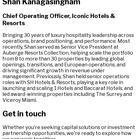
Shan Kanagasingham​​​​‌ ‍ ​‍​‍‌‍ ‌ ​‍‌‍‍‌‌‍‌ ‌‍‍‌‌‍ ‍​‍​‍​ ‍‍​‍​‍‌ ​ ‌‍​‌‌‍ ‍‌‍‍‌‌ ‌​‌ ‍‌​‍ ‍‌‍‍‌‌‍ ​‍​‍​‍ ​​‍​‍‌‍‍​‌ ​‍‌‍‌‌‌‍‌‍​‍​‍​ ‍‍​‍​‍‌‍‍​‌ ‌​‌ ‌​‌ ​​‌ ​ ​ ‍‍​‍ ​‍ ‌‍ ​​‍ ‌‌‍​‌‌‍ ‍‌‍‌​​‍ ‌‌ ​‍​‍ ‌‌‍‍​‌‍ ‌ ‌​‌‍‌‌‌‍ ​‌ ​ ​‍ ‌‌ ​ ‌ ‌​‌ ‌‌‌‍‌​‌‍‍‌‌‍ ​‍ ‍‌ ‌‍‌‍‌‌‌ ​‍‌‍​ ‌‍‌‌‌‍ ​​‍ ‍‌‍​‌‌ ​​‌ ​​​‍ ‌‍‍‌‌‍ ‍‌ ‌​‌‍‌‌‌‍ ‍‌ ‌​​‍ ‌‍‌‌‌‍‌​‌‍‍‌‌ ‌​​‍ ‌‍ ‌‌‍ ‌‍‌​‌‍‌‌​ ‌‌ ​​‌ ​‍‌‍‌‌‌ ​ ‌‍‌‌‌‍ ‍‌ ‌​‌‍​‌‌ ‌​‌‍‍‌‌‍ ‌‍ ‍​ ‍ ‌‍‍‌‌‍‌​​ ‌​ ‍​​ ‍​​ ​​‌‍‌​​ ‍​‌‍‌‌‌‍​ ​ ​‍​‍ ‌​ ​​​ ‍‌​ ​​​ ‌‌​‍ ‌​ ‌​‌‍​ ​ ‍‌‌‍​‍​‍ ‌‌‍​‍​ ‌‌​ ‌‍‌‍‌‍​‍ ‌‌‍‌‍‌‍‌‍​ ‍‌​ ‌‍‌‍‌‍‌‍​ ‌‍​‌​ ‍​‌‍‌‌‌‍​‍​ ​​‌‍‌​​ ‍ ‌ ‌​‌ ‍‌‌ ​​‌‍‌‌​ ‌‌‍​ ‌‍ ‌ ​‍‌ ​​‌‍ ‌ ​‍‌‍​‌‌ ‌​‌‍‌‌‌‌‌​‌‍‌‌‌‍​‌‌‍ ‌‌​ ‌‌‍‌‌‌‍ ‌‌‍​‍‌‍‌‌‌ ​‍​ ‍ ‌ ​​‌‍​‌‌ ‌​‌‍‍​​ ‌‌‍ ‍‌‍​‌‌‍ ‌‌‍‌‌​ ‌‍​‍‌‍​‌‌ ​ ‌‍‌‌‌‌‌‌‌ ​‍‌‍ ​​ ‌‌‍‍​‌ ‌​‌ ‌​‌ ​​‌ ​ ​‍‌‌​ ​ ‌​​‌​‍‌‌​ ​‍‌​‌‍​‍‌‌​ ​‍‌​‌‍‌‍ ​​‍ ‌‌‍​‌‌‍ ‍‌‍‌​​‍ ‌‌ ​‍​‍ ‌‌‍‍​‌‍ ‌ ‌​‌‍‌‌‌‍ ​‌ ​ ​‍ ‌‌ ​ ‌ ‌​‌ ‌‌‌‍‌​‌‍‍‌‌‍ ​‍ ‍‌ ‌‍‌‍‌‌‌ ​‍‌‍​ ‌‍‌‌‌‍ ​​‍ ‍‌‍​‌‌ ​​‌ ​​​‍‌‍‌‍‍‌‌‍‌​​ ‌​ ‍​​ ‍​​ ​​‌‍‌​​ ‍​‌‍‌‌‌‍​ ​ ​‍​‍ ‌​ ​​​ ‍‌​ ​​​ ‌‌​‍ ‌​ ‌​‌‍​ ​ ‍‌‌‍​‍​‍ ‌‌‍​‍​ ‌‌​ ‌‍‌‍‌‍​‍ ‌‌‍‌‍‌‍‌‍​ ‍‌​ ‌‍‌‍‌‍‌‍​ ‌‍​‌​ ‍​‌‍‌‌‌‍​‍​ ​​‌‍‌​​‍‌‍‌ ‌​‌ ‍‌‌ ​​‌‍‌‌​ ‌‌‍​ ‌‍ ‌ ​‍‌ ​​‌‍ ‌ ​‍‌‍​‌‌ ‌​‌‍‌‌‌‌‌​‌‍‌‌‌‍​‌‌‍ ‌‌​ ‌‌‍‌‌‌‍ ‌‌‍​‍‌‍‌‌‌ ​‍​‍‌‍‌ ​​‌‍​‌‌ ‌​‌‍‍​​ ‌‌‍ ‍‌‍​‌‌‍ ‌‌‍‌‌​‍‌‍‌ ​​‌‍‌‌‌ ​‍‌ ​ ‌ ​​‌‍‌‌‌‍​ ‌ ‌​‌‍‍‌‌ ‌‍‌‍‌‌​ ‌‌ ​​‌ ‌‌‌‍​‍‌‍ ​‌‍‍‌‌ ​ ‌‍‍​‌‍‌‌‌‍‌​​‍​‍‌ ‌
Chief Operating Officer, Iconic Hotels &
Resorts​​​​‌ ‍ ​‍​‍‌‍ ‌ ​‍‌‍‍‌‌‍‌ ‌‍‍‌‌‍ ‍​‍​‍​ ‍‍​‍​‍‌ ​ ‌‍​‌‌‍ ‍‌‍‍‌‌ ‌​‌ ‍‌​‍ ‍‌‍‍‌‌‍ ​‍​‍​‍ ​​‍​‍‌‍‍​‌ ​‍‌‍‌‌‌‍‌‍​‍​‍​ ‍‍​‍​‍‌‍‍​‌ ‌​‌ ‌​‌ ​​‌ ​ ​ ‍‍​‍ ​‍ ‌‍ ​​‍ ‌‌‍​‌‌‍ ‍‌‍‌​​‍ ‌‌ ​‍​‍ ‌‌‍‍​‌‍ ‌ ‌​‌‍‌‌‌‍ ​‌ ​ ​‍ ‌‌ ​ ‌ ‌​‌ ‌‌‌‍‌​‌‍‍‌‌‍ ​‍ ‍‌ ‌‍‌‍‌‌‌ ​‍‌‍​ ‌‍‌‌‌‍ ​​‍ ‍‌‍​‌‌ ​​‌ ​​​‍ ‌‍‍‌‌‍ ‍‌ ‌​‌‍‌‌‌‍ ‍‌ ‌​​‍ ‌‍‌‌‌‍‌​‌‍‍‌‌ ‌​​‍ ‌‍ ‌‌‍ ‌‍‌​‌‍‌‌​ ‌‌ ​​‌ ​‍‌‍‌‌‌ ​ ‌‍‌‌‌‍ ‍‌ ‌​‌‍​‌‌ ‌​‌‍‍‌‌‍ ‌‍ ‍​ ‍ ‌‍‍‌‌‍‌​​ ‌​ ‍​​ ‍​​ ​​‌‍‌​​ ‍​‌‍‌‌‌‍​ ​ ​‍​‍ ‌​ ​​​ ‍‌​ ​​​ ‌‌​‍ ‌​ ‌​‌‍​ ​ ‍‌‌‍​‍​‍ ‌‌‍​‍​ ‌‌​ ‌‍‌‍‌‍​‍ ‌‌‍‌‍‌‍‌‍​ ‍‌​ ‌‍‌‍‌‍‌‍​ ‌‍​‌​ ‍​‌‍‌‌‌‍​‍​ ​​‌‍‌​​ ‍ ‌ ‌​‌ ‍‌‌ ​​‌‍‌‌​ ‌‌‍​ ‌‍ ‌ ​‍‌ ​​‌‍ ‌ ​‍‌‍​‌‌ ‌​‌‍‌‌‌‌‌​‌‍‌‌‌‍​‌‌‍ ‌‌​ ‌‌‍‌‌‌‍ ‌‌‍​‍‌‍‌‌‌ ​‍​ ‍ ‌ ​​‌‍​‌‌ ‌​‌‍‍​​ ‌‌ ​‍‌‍ ‌‍ ​‌‍‌‌​ ‌‍​‍‌‍​‌‌ ​ ‌‍‌‌‌‌‌‌‌ ​‍‌‍ ​​ ‌‌‍‍​‌ ‌​‌ ‌​‌ ​​‌ ​ ​‍‌‌​ ​ ‌​​‌​‍‌‌​ ​‍‌​‌‍​‍‌‌​ ​‍‌​‌‍‌‍ ​​‍ ‌‌‍​‌‌‍ ‍‌‍‌​​‍ ‌‌ ​‍​‍ ‌‌‍‍​‌‍ ‌ ‌​‌‍‌‌‌‍ ​‌ ​ ​‍ ‌‌ ​ ‌ ‌​‌ ‌‌‌‍‌​‌‍‍‌‌‍ ​‍ ‍‌ ‌‍‌‍‌‌‌ ​‍‌‍​ ‌‍‌‌‌‍ ​​‍ ‍‌‍​‌‌ ​​‌ ​​​‍‌‍‌‍‍‌‌‍‌​​ ‌​ ‍​​ ‍​​ ​​‌‍‌​​ ‍​‌‍‌‌‌‍​ ​ ​‍​‍ ‌​ ​​​ ‍‌​ ​​​ ‌‌​‍ ‌​ ‌​‌‍​ ​ ‍‌‌‍​‍​‍ ‌‌‍​‍​ ‌‌​ ‌‍‌‍‌‍​‍ ‌‌‍‌‍‌‍‌‍​ ‍‌​ ‌‍‌‍‌‍‌‍​ ‌‍​‌​ ‍​‌‍‌‌‌‍​‍​ ​​‌‍‌​​‍‌‍‌ ‌​‌ ‍‌‌ ​​‌‍‌‌​ ‌‌‍​ ‌‍ ‌ ​‍‌ ​​‌‍ ‌ ​‍‌‍​‌‌ ‌​‌‍‌‌‌‌‌​‌‍‌‌‌‍​‌‌‍ ‌‌​ ‌‌‍‌‌‌‍ ‌‌‍​‍‌‍‌‌‌ ​‍​‍‌‍‌ ​​‌‍​‌‌ ‌​‌‍‍​​ ‌‌ ​‍‌‍ ‌‍ ​‌‍‌‌​‍‌‍‌ ​​‌‍‌‌‌ ​‍‌ ​ ‌ ​​‌‍‌‌‌‍​ ‌ ‌​‌‍‍‌‌ ‌‍‌‍‌‌​ ‌‌ ​​‌ ‌‌‌‍​‍‌‍ ​‌‍‍‌‌ ​ ‌‍‍​‌‍‌‌‌‍‌​​‍​‍‌ ‌
Bringing 30 years of luxury hospitality leadership across
operations, brand positioning, and performance. Most
recently, Shan served as Senior Vice President at
Auberge Resorts Collection, helping scale the portfolio
from 8 to more than 30 properties by leading global
openings, transitions, and European operations, and
driving significant growth in revenue under
management. Previously, Shan held senior operations
roles with SH Hotels & Resorts, playing a key role in
launching and scaling 1 Hotels and Baccarat Hotels, and
led award-winning properties including The Surrey and
Viceroy Miami.​​​​‌ ‍ ​‍​‍‌‍ ‌ ​‍‌‍‍‌‌‍‌ ‌‍‍‌‌‍ ‍​‍​‍​ ‍‍​‍​‍‌ ​ ‌‍​‌‌‍ ‍‌‍‍‌‌ ‌​‌ ‍‌​‍ ‍‌‍‍‌‌‍ ​‍​‍​‍ ​​‍​‍‌‍‍​‌ ​‍‌‍‌‌‌‍‌‍​‍​‍​ ‍‍​‍​‍‌‍‍​‌ ‌​‌ ‌​‌ ​​‌ ​ ​ ‍‍​‍ ​‍ ‌‍ ​​‍ ‌‌‍​‌‌‍ ‍‌‍‌​​‍ ‌‌ ​‍​‍ ‌‌‍‍​‌‍ ‌ ‌​‌‍‌‌‌‍ ​‌ ​ ​‍ ‌‌ ​ ‌ ‌​‌ ‌‌‌‍‌​‌‍‍‌‌‍ ​‍ ‍‌ ‌‍‌‍‌‌‌ ​‍‌‍​ ‌‍‌‌‌‍ ​​‍ ‍‌‍​‌‌ ​​‌ ​​​‍ ‌‍‍‌‌‍ ‍‌ ‌​‌‍‌‌‌‍ ‍‌ ‌​​‍ ‌‍‌‌‌‍‌​‌‍‍‌‌ ‌​​‍ ‌‍ ‌‌‍ ‌‍‌​‌‍‌‌​ ‌‌ ​​‌ ​‍‌‍‌‌‌ ​ ‌‍‌‌‌‍ ‍‌ ‌​‌‍​‌‌ ‌​‌‍‍‌‌‍ ‌‍ ‍​ ‍ ‌‍‍‌‌‍‌​​ ‌​ ‍​​ ‍​​ ​​‌‍‌​​ ‍​‌‍‌‌‌‍​ ​ ​‍​‍ ‌​ ​​​ ‍‌​ ​​​ ‌‌​‍ ‌​ ‌​‌‍​ ​ ‍‌‌‍​‍​‍ ‌‌‍​‍​ ‌‌​ ‌‍‌‍‌‍​‍ ‌‌‍‌‍‌‍‌‍​ ‍‌​ ‌‍‌‍‌‍‌‍​ ‌‍​‌​ ‍​‌‍‌‌‌‍​‍​ ​​‌‍‌​​ ‍ ‌ ‌​‌ ‍‌‌ ​​‌‍‌‌​ ‌‌‍​ ‌‍ ‌ ​‍‌ ​​‌‍ ‌ ​‍‌‍​‌‌ ‌​‌‍‌‌‌‌‌​‌‍‌‌‌‍​‌‌‍ ‌‌​ ‌‌‍‌‌‌‍ ‌‌‍​‍‌‍‌‌‌ ​‍​ ‍ ‌ ​​‌‍​‌‌ ‌​‌‍‍​​ ‌‌‍​‍‌‍‍‌‌‍ ​ ‌‍​‍‌‍​‌‌ ​ ‌‍‌‌‌‌‌‌‌ ​‍‌‍ ​​ ‌‌‍‍​‌ ‌​‌ ‌​‌ ​​‌ ​ ​‍‌‌​ ​ ‌​​‌​‍‌‌​ ​‍‌​‌‍​‍‌‌​ ​‍‌​‌‍‌‍ ​​‍ ‌‌‍​‌‌‍ ‍‌‍‌​​‍ ‌‌ ​‍​‍ ‌‌‍‍​‌‍ ‌ ‌​‌‍‌‌‌‍ ​‌ ​ ​‍ ‌‌ ​ ‌ ‌​‌ ‌‌‌‍‌​‌‍‍‌‌‍ ​‍ ‍‌ ‌‍‌‍‌‌‌ ​‍‌‍​ ‌‍‌‌‌‍ ​​‍ ‍‌‍​‌‌ ​​‌ ​​​‍‌‍‌‍‍‌‌‍‌​​ ‌​ ‍​​ ‍​​ ​​‌‍‌​​ ‍​‌‍‌‌‌‍​ ​ ​‍​‍ ‌​ ​​​ ‍‌​ ​​​ ‌‌​‍ ‌​ ‌​‌‍​ ​ ‍‌‌‍​‍​‍ ‌‌‍​‍​ ‌‌​ ‌‍‌‍‌‍​‍ ‌‌‍‌‍‌‍‌‍​ ‍‌​ ‌‍‌‍‌‍‌‍​ ‌‍​‌​ ‍​‌‍‌‌‌‍​‍​ ​​‌‍‌​​‍‌‍‌ ‌​‌ ‍‌‌ ​​‌‍‌‌​ ‌‌‍​ ‌‍ ‌ ​‍‌ ​​‌‍ ‌ ​‍‌‍​‌‌ ‌​‌‍‌‌‌‌‌​‌‍‌‌‌‍​‌‌‍ ‌‌​ ‌‌‍‌‌‌‍ ‌‌‍​‍‌‍‌‌‌ ​‍​‍‌‍‌ ​​‌‍​‌‌ ‌​‌‍‍​​ ‌‌‍​‍‌‍‍‌‌‍ ​‍‌‍‌ ​​‌‍‌‌‌ ​‍‌ ​ ‌ ​​‌‍‌‌‌‍​ ‌ ‌​‌‍‍‌‌ ‌‍‌‍‌‌​ ‌‌ ​​‌ ‌‌‌‍​‍‌‍ ​‌‍‍‌‌ ​ ‌‍‍​‌‍‌‌‌‍‌​​‍​‍‌ ‌
Get in touch
Whether you're seeking capital solutions or investment
partnership opportunities, we're ready to explore how