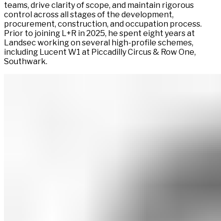
teams, drive clarity of scope, and maintain rigorous
control across all stages of the development,
procurement, construction, and occupation process.
Prior to joining L+R in 2025, he spent eight years at
Landsec working on several high-profile schemes,
including Lucent W1 at Piccadilly Circus & Row One,
Southwark.​​​​‌ ‍ ​‍​‍‌‍ ‌ ​‍‌‍‍‌‌‍‌ ‌‍‍‌‌‍ ‍​‍​‍​ ‍‍​‍​‍‌ ​ ‌‍​‌‌‍ ‍‌‍‍‌‌ ‌​‌ ‍‌​‍ ‍‌‍‍‌‌‍ ​‍​‍​‍ ​​‍​‍‌‍‍​‌ ​‍‌‍‌‌‌‍‌‍​‍​‍​ ‍‍​‍​‍‌‍‍​‌ ‌​‌ ‌​‌ ​​‌ ​ ​ ‍‍​‍ ​‍ ‌‍ ​​‍ ‌‌‍​‌‌‍ ‍‌‍‌​​‍ ‌‌ ​‍​‍ ‌‌‍‍​‌‍ ‌ ‌​‌‍‌‌‌‍ ​‌ ​ ​‍ ‌‌ ​ ‌ ‌​‌ ‌‌‌‍‌​‌‍‍‌‌‍ ​‍ ‍‌ ‌‍‌‍‌‌‌ ​‍‌‍​ ‌‍‌‌‌‍ ​​‍ ‍‌‍​‌‌ ​​‌ ​​​‍ ‌‍‍‌‌‍ ‍‌ ‌​‌‍‌‌‌‍ ‍‌ ‌​​‍ ‌‍‌‌‌‍‌​‌‍‍‌‌ ‌​​‍ ‌‍ ‌‌‍ ‌‍‌​‌‍‌‌​ ‌‌ ​​‌ ​‍‌‍‌‌‌ ​ ‌‍‌‌‌‍ ‍‌ ‌​‌‍​‌‌ ‌​‌‍‍‌‌‍ ‌‍ ‍​ ‍ ‌‍‍‌‌‍‌​​ ‌‌‍​ ​ ‍​​ ‍​​ ​​‌‍​‍‌‍‌‍‌‍‌‍​ ​‍​‍ ‌‌‍​ ​ ​​​ ‌​​ ​​​‍ ‌​ ‌​​ ‌‌‌‍​‍​ ‌ ​‍ ‌‌‍​‌​ ‍‌‌‍‌​​ ‍​​‍ ‌‌‍​‍​ ‌ ​ ​‌​ ‍‌‌‍‌‌​ ​ ​ ​‌‌‍​ ‌‍‌‌‌‍​‌​ ​‌​ ​‍​ ‍ ‌ ‌​‌ ‍‌‌ ​​‌‍‌‌​ ‌‌‍​ ‌‍ ‌ ​‍‌ ​​‌‍ ‌ ​‍‌‍​‌‌ ‌​‌‍‌‌‌‌‌​‌‍‌‌‌‍​‌‌‍ ‌‌​ ‌‌‍‌‌‌‍ ‌‌‍​‍‌‍‌‌‌ ​‍​ ‍ ‌ ​​‌‍​‌‌ ‌​‌‍‍​​ ‌‌‍​‍‌‍‍‌‌‍ ​ ‌‍​‍‌‍​‌‌ ​ ‌‍‌‌‌‌‌‌‌ ​‍‌‍ ​​ ‌‌‍‍​‌ ‌​‌ ‌​‌ ​​‌ ​ ​‍‌‌​ ​ ‌​​‌​‍‌‌​ ​‍‌​‌‍​‍‌‌​ ​‍‌​‌‍‌‍ ​​‍ ‌‌‍​‌‌‍ ‍‌‍‌​​‍ ‌‌ ​‍​‍ ‌‌‍‍​‌‍ ‌ ‌​‌‍‌‌‌‍ ​‌ ​ ​‍ ‌‌ ​ ‌ ‌​‌ ‌‌‌‍‌​‌‍‍‌‌‍ ​‍ ‍‌ ‌‍‌‍‌‌‌ ​‍‌‍​ ‌‍‌‌‌‍ ​​‍ ‍‌‍​‌‌ ​​‌ ​​​‍‌‍‌‍‍‌‌‍‌​​ ‌‌‍​ ​ ‍​​ ‍​​ ​​‌‍​‍‌‍‌‍‌‍‌‍​ ​‍​‍ ‌‌‍​ ​ ​​​ ‌​​ ​​​‍ ‌​ ‌​​ ‌‌‌‍​‍​ ‌ ​‍ ‌‌‍​‌​ ‍‌‌‍‌​​ ‍​​‍ ‌‌‍​‍​ ‌ ​ ​‌​ ‍‌‌‍‌‌​ ​ ​ ​‌‌‍​ ‌‍‌‌‌‍​‌​ ​‌​ ​‍​‍‌‍‌ ‌​‌ ‍‌‌ ​​‌‍‌‌​ ‌‌‍​ ‌‍ ‌ ​‍‌ ​​‌‍ ‌ ​‍‌‍​‌‌ ‌​‌‍‌‌‌‌‌​‌‍‌‌‌‍​‌‌‍ ‌‌​ ‌‌‍‌‌‌‍ ‌‌‍​‍‌‍‌‌‌ ​‍​‍‌‍‌ ​​‌‍​‌‌ ‌​‌‍‍​​ ‌‌‍​‍‌‍‍‌‌‍ ​‍‌‍‌ ​​‌‍‌‌‌ ​‍‌ ​ ‌ ​​‌‍‌‌‌‍​ ‌ ‌​‌‍‍‌‌ ‌‍‌‍‌‌​ ‌‌ ​​‌ ‌‌‌‍​‍‌‍ ​‌‍‍‌‌ ​ ‌‍‍​‌‍‌‌‌‍‌​​‍​‍‌ ‌