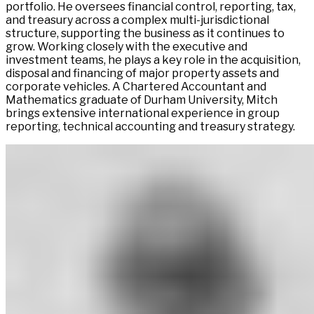
portfolio. He oversees financial control, reporting, tax,
and treasury across a complex multi-jurisdictional
structure, supporting the business as it continues to
grow. Working closely with the executive and
investment teams, he plays a key role in the acquisition,
disposal and financing of major property assets and
corporate vehicles. A Chartered Accountant and
Mathematics graduate of Durham University, Mitch
brings extensive international experience in group
reporting, technical accounting and treasury strategy.​​​​‌ ‍ ​‍​‍‌‍ ‌ ​‍‌‍‍‌‌‍‌ ‌‍‍‌‌‍ ‍​‍​‍​ ‍‍​‍​‍‌ ​ ‌‍​‌‌‍ ‍‌‍‍‌‌ ‌​‌ ‍‌​‍ ‍‌‍‍‌‌‍ ​‍​‍​‍ ​​‍​‍‌‍‍​‌ ​‍‌‍‌‌‌‍‌‍​‍​‍​ ‍‍​‍​‍‌‍‍​‌ ‌​‌ ‌​‌ ​​‌ ​ ​ ‍‍​‍ ​‍ ‌‍ ​​‍ ‌‌‍​‌‌‍ ‍‌‍‌​​‍ ‌‌ ​‍​‍ ‌‌‍‍​‌‍ ‌ ‌​‌‍‌‌‌‍ ​‌ ​ ​‍ ‌‌ ​ ‌ ‌​‌ ‌‌‌‍‌​‌‍‍‌‌‍ ​‍ ‍‌ ‌‍‌‍‌‌‌ ​‍‌‍​ ‌‍‌‌‌‍ ​​‍ ‍‌‍​‌‌ ​​‌ ​​​‍ ‌‍‍‌‌‍ ‍‌ ‌​‌‍‌‌‌‍ ‍‌ ‌​​‍ ‌‍‌‌‌‍‌​‌‍‍‌‌ ‌​​‍ ‌‍ ‌‌‍ ‌‍‌​‌‍‌‌​ ‌‌ ​​‌ ​‍‌‍‌‌‌ ​ ‌‍‌‌‌‍ ‍‌ ‌​‌‍​‌‌ ‌​‌‍‍‌‌‍ ‌‍ ‍​ ‍ ‌‍‍‌‌‍‌​​ ‌‌‍‌‍​ ​‌​ ​ ​ ‌‌​ ​‍​ ‌​‌‍‌‍​ ‍‌​‍ ‌​ ‍​​ ‍​​ ​ ​ ​‌​‍ ‌​ ‌​​ ‍‌​ ‌​​ ‌​​‍ ‌‌‍​‌‌‍‌​‌‍​‌‌‍‌‍​‍ ‌‌‍‌​​ ​ ‌‍‌‌​ ‌​‌‍​‌‌‍‌‍​ ​ ‌‍‌​​ ‍​​ ‌ ​ ‌ ‌‍‌‍​ ‍ ‌ ‌​‌ ‍‌‌ ​​‌‍‌‌​ ‌‌‍​ ‌‍ ‌ ​‍‌ ​​‌‍ ‌ ​‍‌‍​‌‌ ‌​‌‍‌‌‌‌‌​‌‍‌‌‌‍​‌‌‍ ‌‌​ ‌‌‍‌‌‌‍ ‌‌‍​‍‌‍‌‌‌ ​‍​ ‍ ‌ ​​‌‍​‌‌ ‌​‌‍‍​​ ‌‌‍​‍‌‍‍‌‌‍ ​ ‌‍​‍‌‍​‌‌ ​ ‌‍‌‌‌‌‌‌‌ ​‍‌‍ ​​ ‌‌‍‍​‌ ‌​‌ ‌​‌ ​​‌ ​ ​‍‌‌​ ​ ‌​​‌​‍‌‌​ ​‍‌​‌‍​‍‌‌​ ​‍‌​‌‍‌‍ ​​‍ ‌‌‍​‌‌‍ ‍‌‍‌​​‍ ‌‌ ​‍​‍ ‌‌‍‍​‌‍ ‌ ‌​‌‍‌‌‌‍ ​‌ ​ ​‍ ‌‌ ​ ‌ ‌​‌ ‌‌‌‍‌​‌‍‍‌‌‍ ​‍ ‍‌ ‌‍‌‍‌‌‌ ​‍‌‍​ ‌‍‌‌‌‍ ​​‍ ‍‌‍​‌‌ ​​‌ ​​​‍‌‍‌‍‍‌‌‍‌​​ ‌‌‍‌‍​ ​‌​ ​ ​ ‌‌​ ​‍​ ‌​‌‍‌‍​ ‍‌​‍ ‌​ ‍​​ ‍​​ ​ ​ ​‌​‍ ‌​ ‌​​ ‍‌​ ‌​​ ‌​​‍ ‌‌‍​‌‌‍‌​‌‍​‌‌‍‌‍​‍ ‌‌‍‌​​ ​ ‌‍‌‌​ ‌​‌‍​‌‌‍‌‍​ ​ ‌‍‌​​ ‍​​ ‌ ​ ‌ ‌‍‌‍​‍‌‍‌ ‌​‌ ‍‌‌ ​​‌‍‌‌​ ‌‌‍​ ‌‍ ‌ ​‍‌ ​​‌‍ ‌ ​‍‌‍​‌‌ ‌​‌‍‌‌‌‌‌​‌‍‌‌‌‍​‌‌‍ ‌‌​ ‌‌‍‌‌‌‍ ‌‌‍​‍‌‍‌‌‌ ​‍​‍‌‍‌ ​​‌‍​‌‌ ‌​‌‍‍​​ ‌‌‍​‍‌‍‍‌‌‍ ​‍‌‍‌ ​​‌‍‌‌‌ ​‍‌ ​ ‌ ​​‌‍‌‌‌‍​ ‌ ‌​‌‍‍‌‌ ‌‍‌‍‌‌​ ‌‌ ​​‌ ‌‌‌‍​‍‌‍ ​‌‍‍‌‌ ​ ‌‍‍​‌‍‌‌‌‍‌​​‍​‍‌ ‌