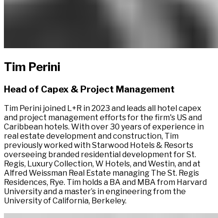
Tim Perini​​​​‌ ‍ ​‍​‍‌‍ ‌ ​‍‌‍‍‌‌‍‌ ‌‍‍‌‌‍ ‍​‍​‍​ ‍‍​‍​‍‌ ​ ‌‍​‌‌‍ ‍‌‍‍‌‌ ‌​‌ ‍‌​‍ ‍‌‍‍‌‌‍ ​‍​‍​‍ ​​‍​‍‌‍‍​‌ ​‍‌‍‌‌‌‍‌‍​‍​‍​ ‍‍​‍​‍‌‍‍​‌ ‌​‌ ‌​‌ ​​‌ ​ ​ ‍‍​‍ ​‍ ‌‍ ​​‍ ‌‌‍​‌‌‍ ‍‌‍‌​​‍ ‌‌ ​‍​‍ ‌‌‍‍​‌‍ ‌ ‌​‌‍‌‌‌‍ ​‌ ​ ​‍ ‌‌ ​ ‌ ‌​‌ ‌‌‌‍‌​‌‍‍‌‌‍ ​‍ ‍‌ ‌‍‌‍‌‌‌ ​‍‌‍​ ‌‍‌‌‌‍ ​​‍ ‍‌‍​‌‌ ​​‌ ​​​‍ ‌‍‍‌‌‍ ‍‌ ‌​‌‍‌‌‌‍ ‍‌ ‌​​‍ ‌‍‌‌‌‍‌​‌‍‍‌‌ ‌​​‍ ‌‍ ‌‌‍ ‌‍‌​‌‍‌‌​ ‌‌ ​​‌ ​‍‌‍‌‌‌ ​ ‌‍‌‌‌‍ ‍‌ ‌​‌‍​‌‌ ‌​‌‍‍‌‌‍ ‌‍ ‍​ ‍ ‌‍‍‌‌‍‌​​ ‌​ ‌‍‌‍‌​​ ‌​‌‍​ ​ ‌‌​ ​​​ ‌‌‌‍‌​​‍ ‌​ ​ ‌‍‌‌​ ​ ​ ‌​​‍ ‌​ ‌​‌‍‌‌​ ‌ ​ ​ ​‍ ‌​ ‍‌‌‍‌‍‌‍‌‍​ ​‌​‍ ‌‌‍‌​‌‍​‍​ ​​‌‍‌‍‌‍​‍‌‍‌​​ ‌​​ ‍​‌‍​ ​ ​‌​ ​​‌‍‌​​ ‍ ‌ ‌​‌ ‍‌‌ ​​‌‍‌‌​ ‌‌‍​ ‌‍ ‌ ​‍‌ ​​‌‍ ‌ ​‍‌‍​‌‌ ‌​‌‍‌‌‌‌‌​‌‍‌‌‌‍​‌‌‍ ‌‌​ ‌‌‍‌‌‌‍ ‌‌‍​‍‌‍‌‌‌ ​‍​ ‍ ‌ ​​‌‍​‌‌ ‌​‌‍‍​​ ‌‌‍ ‍‌‍​‌‌‍ ‌‌‍‌‌​ ‌‍​‍‌‍​‌‌ ​ ‌‍‌‌‌‌‌‌‌ ​‍‌‍ ​​ ‌‌‍‍​‌ ‌​‌ ‌​‌ ​​‌ ​ ​‍‌‌​ ​ ‌​​‌​‍‌‌​ ​‍‌​‌‍​‍‌‌​ ​‍‌​‌‍‌‍ ​​‍ ‌‌‍​‌‌‍ ‍‌‍‌​​‍ ‌‌ ​‍​‍ ‌‌‍‍​‌‍ ‌ ‌​‌‍‌‌‌‍ ​‌ ​ ​‍ ‌‌ ​ ‌ ‌​‌ ‌‌‌‍‌​‌‍‍‌‌‍ ​‍ ‍‌ ‌‍‌‍‌‌‌ ​‍‌‍​ ‌‍‌‌‌‍ ​​‍ ‍‌‍​‌‌ ​​‌ ​​​‍‌‍‌‍‍‌‌‍‌​​ ‌​ ‌‍‌‍‌​​ ‌​‌‍​ ​ ‌‌​ ​​​ ‌‌‌‍‌​​‍ ‌​ ​ ‌‍‌‌​ ​ ​ ‌​​‍ ‌​ ‌​‌‍‌‌​ ‌ ​ ​ ​‍ ‌​ ‍‌‌‍‌‍‌‍‌‍​ ​‌​‍ ‌‌‍‌​‌‍​‍​ ​​‌‍‌‍‌‍​‍‌‍‌​​ ‌​​ ‍​‌‍​ ​ ​‌​ ​​‌‍‌​​‍‌‍‌ ‌​‌ ‍‌‌ ​​‌‍‌‌​ ‌‌‍​ ‌‍ ‌ ​‍‌ ​​‌‍ ‌ ​‍‌‍​‌‌ ‌​‌‍‌‌‌‌‌​‌‍‌‌‌‍​‌‌‍ ‌‌​ ‌‌‍‌‌‌‍ ‌‌‍​‍‌‍‌‌‌ ​‍​‍‌‍‌ ​​‌‍​‌‌ ‌​‌‍‍​​ ‌‌‍ ‍‌‍​‌‌‍ ‌‌‍‌‌​‍‌‍‌ ​​‌‍‌‌‌ ​‍‌ ​ ‌ ​​‌‍‌‌‌‍​ ‌ ‌​‌‍‍‌‌ ‌‍‌‍‌‌​ ‌‌ ​​‌ ‌‌‌‍​‍‌‍ ​‌‍‍‌‌ ​ ‌‍‍​‌‍‌‌‌‍‌​​‍​‍‌ ‌
Head of Capex & Project Management​​​​‌ ‍ ​‍​‍‌‍ ‌ ​‍‌‍‍‌‌‍‌ ‌‍‍‌‌‍ ‍​‍​‍​ ‍‍​‍​‍‌ ​ ‌‍​‌‌‍ ‍‌‍‍‌‌ ‌​‌ ‍‌​‍ ‍‌‍‍‌‌‍ ​‍​‍​‍ ​​‍​‍‌‍‍​‌ ​‍‌‍‌‌‌‍‌‍​‍​‍​ ‍‍​‍​‍‌‍‍​‌ ‌​‌ ‌​‌ ​​‌ ​ ​ ‍‍​‍ ​‍ ‌‍ ​​‍ ‌‌‍​‌‌‍ ‍‌‍‌​​‍ ‌‌ ​‍​‍ ‌‌‍‍​‌‍ ‌ ‌​‌‍‌‌‌‍ ​‌ ​ ​‍ ‌‌ ​ ‌ ‌​‌ ‌‌‌‍‌​‌‍‍‌‌‍ ​‍ ‍‌ ‌‍‌‍‌‌‌ ​‍‌‍​ ‌‍‌‌‌‍ ​​‍ ‍‌‍​‌‌ ​​‌ ​​​‍ ‌‍‍‌‌‍ ‍‌ ‌​‌‍‌‌‌‍ ‍‌ ‌​​‍ ‌‍‌‌‌‍‌​‌‍‍‌‌ ‌​​‍ ‌‍ ‌‌‍ ‌‍‌​‌‍‌‌​ ‌‌ ​​‌ ​‍‌‍‌‌‌ ​ ‌‍‌‌‌‍ ‍‌ ‌​‌‍​‌‌ ‌​‌‍‍‌‌‍ ‌‍ ‍​ ‍ ‌‍‍‌‌‍‌​​ ‌​ ‌‍‌‍‌​​ ‌​‌‍​ ​ ‌‌​ ​​​ ‌‌‌‍‌​​‍ ‌​ ​ ‌‍‌‌​ ​ ​ ‌​​‍ ‌​ ‌​‌‍‌‌​ ‌ ​ ​ ​‍ ‌​ ‍‌‌‍‌‍‌‍‌‍​ ​‌​‍ ‌‌‍‌​‌‍​‍​ ​​‌‍‌‍‌‍​‍‌‍‌​​ ‌​​ ‍​‌‍​ ​ ​‌​ ​​‌‍‌​​ ‍ ‌ ‌​‌ ‍‌‌ ​​‌‍‌‌​ ‌‌‍​ ‌‍ ‌ ​‍‌ ​​‌‍ ‌ ​‍‌‍​‌‌ ‌​‌‍‌‌‌‌‌​‌‍‌‌‌‍​‌‌‍ ‌‌​ ‌‌‍‌‌‌‍ ‌‌‍​‍‌‍‌‌‌ ​‍​ ‍ ‌ ​​‌‍​‌‌ ‌​‌‍‍​​ ‌‌ ​‍‌‍ ‌‍ ​‌‍‌‌​ ‌‍​‍‌‍​‌‌ ​ ‌‍‌‌‌‌‌‌‌ ​‍‌‍ ​​ ‌‌‍‍​‌ ‌​‌ ‌​‌ ​​‌ ​ ​‍‌‌​ ​ ‌​​‌​‍‌‌​ ​‍‌​‌‍​‍‌‌​ ​‍‌​‌‍‌‍ ​​‍ ‌‌‍​‌‌‍ ‍‌‍‌​​‍ ‌‌ ​‍​‍ ‌‌‍‍​‌‍ ‌ ‌​‌‍‌‌‌‍ ​‌ ​ ​‍ ‌‌ ​ ‌ ‌​‌ ‌‌‌‍‌​‌‍‍‌‌‍ ​‍ ‍‌ ‌‍‌‍‌‌‌ ​‍‌‍​ ‌‍‌‌‌‍ ​​‍ ‍‌‍​‌‌ ​​‌ ​​​‍‌‍‌‍‍‌‌‍‌​​ ‌​ ‌‍‌‍‌​​ ‌​‌‍​ ​ ‌‌​ ​​​ ‌‌‌‍‌​​‍ ‌​ ​ ‌‍‌‌​ ​ ​ ‌​​‍ ‌​ ‌​‌‍‌‌​ ‌ ​ ​ ​‍ ‌​ ‍‌‌‍‌‍‌‍‌‍​ ​‌​‍ ‌‌‍‌​‌‍​‍​ ​​‌‍‌‍‌‍​‍‌‍‌​​ ‌​​ ‍​‌‍​ ​ ​‌​ ​​‌‍‌​​‍‌‍‌ ‌​‌ ‍‌‌ ​​‌‍‌‌​ ‌‌‍​ ‌‍ ‌ ​‍‌ ​​‌‍ ‌ ​‍‌‍​‌‌ ‌​‌‍‌‌‌‌‌​‌‍‌‌‌‍​‌‌‍ ‌‌​ ‌‌‍‌‌‌‍ ‌‌‍​‍‌‍‌‌‌ ​‍​‍‌‍‌ ​​‌‍​‌‌ ‌​‌‍‍​​ ‌‌ ​‍‌‍ ‌‍ ​‌‍‌‌​‍‌‍‌ ​​‌‍‌‌‌ ​‍‌ ​ ‌ ​​‌‍‌‌‌‍​ ‌ ‌​‌‍‍‌‌ ‌‍‌‍‌‌​ ‌‌ ​​‌ ‌‌‌‍​‍‌‍ ​‌‍‍‌‌ ​ ‌‍‍​‌‍‌‌‌‍‌​​‍​‍‌ ‌
Tim Perini joined L+R in 2023 and leads all hotel capex
and project management efforts for the firm's US and
Caribbean hotels. With over 30 years of experience in
real estate development and construction, Tim
previously worked with Starwood Hotels & Resorts
overseeing branded residential development for St.
Regis, Luxury Collection, W Hotels, and Westin, and at
Alfred Weissman Real Estate managing The St. Regis
Residences, Rye. Tim holds a BA and MBA from Harvard
University and a master’s in engineering from the
University of California, Berkeley.​​​​‌ ‍ ​‍​‍‌‍ ‌ ​‍‌‍‍‌‌‍‌ ‌‍‍‌‌‍ ‍​‍​‍​ ‍‍​‍​‍‌ ​ ‌‍​‌‌‍ ‍‌‍‍‌‌ ‌​‌ ‍‌​‍ ‍‌‍‍‌‌‍ ​‍​‍​‍ ​​‍​‍‌‍‍​‌ ​‍‌‍‌‌‌‍‌‍​‍​‍​ ‍‍​‍​‍‌‍‍​‌ ‌​‌ ‌​‌ ​​‌ ​ ​ ‍‍​‍ ​‍ ‌‍ ​​‍ ‌‌‍​‌‌‍ ‍‌‍‌​​‍ ‌‌ ​‍​‍ ‌‌‍‍​‌‍ ‌ ‌​‌‍‌‌‌‍ ​‌ ​ ​‍ ‌‌ ​ ‌ ‌​‌ ‌‌‌‍‌​‌‍‍‌‌‍ ​‍ ‍‌ ‌‍‌‍‌‌‌ ​‍‌‍​ ‌‍‌‌‌‍ ​​‍ ‍‌‍​‌‌ ​​‌ ​​​‍ ‌‍‍‌‌‍ ‍‌ ‌​‌‍‌‌‌‍ ‍‌ ‌​​‍ ‌‍‌‌‌‍‌​‌‍‍‌‌ ‌​​‍ ‌‍ ‌‌‍ ‌‍‌​‌‍‌‌​ ‌‌ ​​‌ ​‍‌‍‌‌‌ ​ ‌‍‌‌‌‍ ‍‌ ‌​‌‍​‌‌ ‌​‌‍‍‌‌‍ ‌‍ ‍​ ‍ ‌‍‍‌‌‍‌​​ ‌​ ‌‍‌‍‌​​ ‌​‌‍​ ​ ‌‌​ ​​​ ‌‌‌‍‌​​‍ ‌​ ​ ‌‍‌‌​ ​ ​ ‌​​‍ ‌​ ‌​‌‍‌‌​ ‌ ​ ​ ​‍ ‌​ ‍‌‌‍‌‍‌‍‌‍​ ​‌​‍ ‌‌‍‌​‌‍​‍​ ​​‌‍‌‍‌‍​‍‌‍‌​​ ‌​​ ‍​‌‍​ ​ ​‌​ ​​‌‍‌​​ ‍ ‌ ‌​‌ ‍‌‌ ​​‌‍‌‌​ ‌‌‍​ ‌‍ ‌ ​‍‌ ​​‌‍ ‌ ​‍‌‍​‌‌ ‌​‌‍‌‌‌‌‌​‌‍‌‌‌‍​‌‌‍ ‌‌​ ‌‌‍‌‌‌‍ ‌‌‍​‍‌‍‌‌‌ ​‍​ ‍ ‌ ​​‌‍​‌‌ ‌​‌‍‍​​ ‌‌‍​‍‌‍‍‌‌‍ ​ ‌‍​‍‌‍​‌‌ ​ ‌‍‌‌‌‌‌‌‌ ​‍‌‍ ​​ ‌‌‍‍​‌ ‌​‌ ‌​‌ ​​‌ ​ ​‍‌‌​ ​ ‌​​‌​‍‌‌​ ​‍‌​‌‍​‍‌‌​ ​‍‌​‌‍‌‍ ​​‍ ‌‌‍​‌‌‍ ‍‌‍‌​​‍ ‌‌ ​‍​‍ ‌‌‍‍​‌‍ ‌ ‌​‌‍‌‌‌‍ ​‌ ​ ​‍ ‌‌ ​ ‌ ‌​‌ ‌‌‌‍‌​‌‍‍‌‌‍ ​‍ ‍‌ ‌‍‌‍‌‌‌ ​‍‌‍​ ‌‍‌‌‌‍ ​​‍ ‍‌‍​‌‌ ​​‌ ​​​‍‌‍‌‍‍‌‌‍‌​​ ‌​ ‌‍‌‍‌​​ ‌​‌‍​ ​ ‌‌​ ​​​ ‌‌‌‍‌​​‍ ‌​ ​ ‌‍‌‌​ ​ ​ ‌​​‍ ‌​ ‌​‌‍‌‌​ ‌ ​ ​ ​‍ ‌​ ‍‌‌‍‌‍‌‍‌‍​ ​‌​‍ ‌‌‍‌​‌‍​‍​ ​​‌‍‌‍‌‍​‍‌‍‌​​ ‌​​ ‍​‌‍​ ​ ​‌​ ​​‌‍‌​​‍‌‍‌ ‌​‌ ‍‌‌ ​​‌‍‌‌​ ‌‌‍​ ‌‍ ‌ ​‍‌ ​​‌‍ ‌ ​‍‌‍​‌‌ ‌​‌‍‌‌‌‌‌​‌‍‌‌‌‍​‌‌‍ ‌‌​ ‌‌‍‌‌‌‍ ‌‌‍​‍‌‍‌‌‌ ​‍​‍‌‍‌ ​​‌‍​‌‌ ‌​‌‍‍​​ ‌‌‍​‍‌‍‍‌‌‍ ​‍‌‍‌ ​​‌‍‌‌‌ ​‍‌ ​ ‌ ​​‌‍‌‌‌‍​ ‌ ‌​‌‍‍‌‌ ‌‍‌‍‌‌​ ‌‌ ​​‌ ‌‌‌‍​‍‌‍ ​‌‍‍‌‌ ​ ‌‍‍​‌‍‌‌‌‍‌​​‍​‍‌ ‌