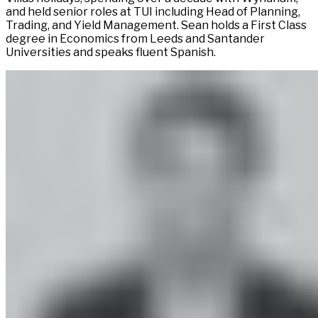
and held senior roles at TUI including Head of Planning,
Trading, and Yield Management. Sean holds a First Class
degree in Economics from Leeds and Santander
Universities and speaks fluent Spanish.​​​​‌ ‍ ​‍​‍‌‍ ‌ ​‍‌‍‍‌‌‍‌ ‌‍‍‌‌‍ ‍​‍​‍​ ‍‍​‍​‍‌ ​ ‌‍​‌‌‍ ‍‌‍‍‌‌ ‌​‌ ‍‌​‍ ‍‌‍‍‌‌‍ ​‍​‍​‍ ​​‍​‍‌‍‍​‌ ​‍‌‍‌‌‌‍‌‍​‍​‍​ ‍‍​‍​‍‌‍‍​‌ ‌​‌ ‌​‌ ​​‌ ​ ​ ‍‍​‍ ​‍ ‌‍ ​​‍ ‌‌‍​‌‌‍ ‍‌‍‌​​‍ ‌‌ ​‍​‍ ‌‌‍‍​‌‍ ‌ ‌​‌‍‌‌‌‍ ​‌ ​ ​‍ ‌‌ ​ ‌ ‌​‌ ‌‌‌‍‌​‌‍‍‌‌‍ ​‍ ‍‌ ‌‍‌‍‌‌‌ ​‍‌‍​ ‌‍‌‌‌‍ ​​‍ ‍‌‍​‌‌ ​​‌ ​​​‍ ‌‍‍‌‌‍ ‍‌ ‌​‌‍‌‌‌‍ ‍‌ ‌​​‍ ‌‍‌‌‌‍‌​‌‍‍‌‌ ‌​​‍ ‌‍ ‌‌‍ ‌‍‌​‌‍‌‌​ ‌‌ ​​‌ ​‍‌‍‌‌‌ ​ ‌‍‌‌‌‍ ‍‌ ‌​‌‍​‌‌ ‌​‌‍‍‌‌‍ ‌‍ ‍​ ‍ ‌‍‍‌‌‍‌​​ ‌​ ‌​‌‍‌‌‌‍‌‍‌‍​ ‌‍​‌‌‍‌​​ ‌‌​ ‍‌​‍ ‌​ ‍‌​ ‌‌​ ‍​‌‍‌‍​‍ ‌​ ‌​​ ​ ​ ‌ ‌‍‌‍​‍ ‌​ ‍‌​ ​ ​ ‌​​ ‍‌​‍ ‌​ ‌ ​ ‌ ​ ‌‍​ ‌‍​ ​​​ ‍​​ ‍‌​ ​‍‌‍‌‍‌‍‌‍‌‍​‌‌‍‌​​ ‍ ‌ ‌​‌ ‍‌‌ ​​‌‍‌‌​ ‌‌‍​ ‌‍ ‌ ​‍‌ ​​‌‍ ‌ ​‍‌‍​‌‌ ‌​‌‍‌‌‌‌‌​‌‍‌‌‌‍​‌‌‍ ‌‌​ ‌‌‍‌‌‌‍ ‌‌‍​‍‌‍‌‌‌ ​‍​ ‍ ‌ ​​‌‍​‌‌ ‌​‌‍‍​​ ‌‌‍​‍‌‍‍‌‌‍ ​ ‌‍​‍‌‍​‌‌ ​ ‌‍‌‌‌‌‌‌‌ ​‍‌‍ ​​ ‌‌‍‍​‌ ‌​‌ ‌​‌ ​​‌ ​ ​‍‌‌​ ​ ‌​​‌​‍‌‌​ ​‍‌​‌‍​‍‌‌​ ​‍‌​‌‍‌‍ ​​‍ ‌‌‍​‌‌‍ ‍‌‍‌​​‍ ‌‌ ​‍​‍ ‌‌‍‍​‌‍ ‌ ‌​‌‍‌‌‌‍ ​‌ ​ ​‍ ‌‌ ​ ‌ ‌​‌ ‌‌‌‍‌​‌‍‍‌‌‍ ​‍ ‍‌ ‌‍‌‍‌‌‌ ​‍‌‍​ ‌‍‌‌‌‍ ​​‍ ‍‌‍​‌‌ ​​‌ ​​​‍‌‍‌‍‍‌‌‍‌​​ ‌​ ‌​‌‍‌‌‌‍‌‍‌‍​ ‌‍​‌‌‍‌​​ ‌‌​ ‍‌​‍ ‌​ ‍‌​ ‌‌​ ‍​‌‍‌‍​‍ ‌​ ‌​​ ​ ​ ‌ ‌‍‌‍​‍ ‌​ ‍‌​ ​ ​ ‌​​ ‍‌​‍ ‌​ ‌ ​ ‌ ​ ‌‍​ ‌‍​ ​​​ ‍​​ ‍‌​ ​‍‌‍‌‍‌‍‌‍‌‍​‌‌‍‌​​‍‌‍‌ ‌​‌ ‍‌‌ ​​‌‍‌‌​ ‌‌‍​ ‌‍ ‌ ​‍‌ ​​‌‍ ‌ ​‍‌‍​‌‌ ‌​‌‍‌‌‌‌‌​‌‍‌‌‌‍​‌‌‍ ‌‌​ ‌‌‍‌‌‌‍ ‌‌‍​‍‌‍‌‌‌ ​‍​‍‌‍‌ ​​‌‍​‌‌ ‌​‌‍‍​​ ‌‌‍​‍‌‍‍‌‌‍ ​‍‌‍‌ ​​‌‍‌‌‌ ​‍‌ ​ ‌ ​​‌‍‌‌‌‍​ ‌ ‌​‌‍‍‌‌ ‌‍‌‍‌‌​ ‌‌ ​​‌ ‌‌‌‍​‍‌‍ ​‌‍‍‌‌ ​ ‌‍‍​‌‍‌‌‌‍‌​​‍​‍‌ ‌