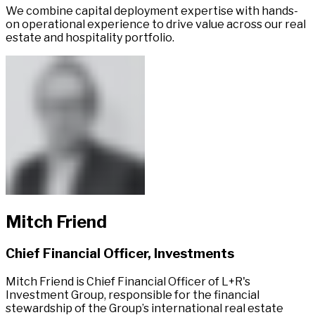
We combine capital deployment expertise with hands-
on operational experience to drive value across our real
estate and hospitality portfolio.​​​​‌ ‍ ​‍​‍‌‍ ‌ ​‍‌‍‍‌‌‍‌ ‌‍‍‌‌‍ ‍​‍​‍​ ‍‍​‍​‍‌ ​ ‌‍​‌‌‍ ‍‌‍‍‌‌ ‌​‌ ‍‌​‍ ‍‌‍‍‌‌‍ ​‍​‍​‍ ​​‍​‍‌‍‍​‌ ​‍‌‍‌‌‌‍‌‍​‍​‍​ ‍‍​‍​‍‌‍‍​‌ ‌​‌ ‌​‌ ​​‌ ​ ​ ‍‍​‍ ​‍ ‌‍ ​​‍ ‌‌‍​‌‌‍ ‍‌‍‌​​‍ ‌‌ ​‍​‍ ‌‌‍‍​‌‍ ‌ ‌​‌‍‌‌‌‍ ​‌ ​ ​‍ ‌‌ ​ ‌ ‌​‌ ‌‌‌‍‌​‌‍‍‌‌‍ ​‍ ‍‌ ‌‍‌‍‌‌‌ ​‍‌‍​ ‌‍‌‌‌‍ ​​‍ ‍‌‍​‌‌ ​​‌ ​​​‍ ‌‍‍‌‌‍ ‍‌ ‌​‌‍‌‌‌‍ ‍‌ ‌​​‍ ‌‍‌‌‌‍‌​‌‍‍‌‌ ‌​​‍ ‌‍ ‌‌‍ ‌‍‌​‌‍‌‌​ ‌‌ ​​‌ ​‍‌‍‌‌‌ ​ ‌‍‌‌‌‍ ‍‌ ‌​‌‍​‌‌ ‌​‌‍‍‌‌‍ ‌‍ ‍​ ‍ ‌‍‍‌‌‍‌​​ ‌​ ‍​​ ‌‌​ ‌‍​ ‌‍​ ​​​ ‍​​ ​​‌‍​‍​‍ ‌​ ‌‍‌‍​‌​ ​‌‌‍‌‌​‍ ‌​ ‌​​ ‍‌​ ​‌​ ​‌​‍ ‌​ ‍‌​ ​‍​ ‍‌‌‍​‌​‍ ‌‌‍‌‍‌‍‌‍​ ‍​‌‍‌​​ ​‍‌‍​‍‌‍​ ​ ‌‍‌‍​‍​ ​‌​ ‌​‌‍​ ​ ‍ ‌ ‌​‌ ‍‌‌ ​​‌‍‌‌​ ‌‌‍​ ‌‍ ‌ ​‍‌ ​​‌‍ ‌ ​‍‌‍​‌‌ ‌​‌‍‌‌‌‌​​‌‍​‌‌‍‌ ‌‍‌‌​ ‍ ‌ ​​‌‍​‌‌ ‌​‌‍‍​​ ‌‌ ​​‌‍​‌‌‍‌ ‌‍‌‌‌​​‍‌ ‌‌‌‍‍‌‌‍ ​‌‍‌​‌‍‌‌‌ ​‍​‍‌‌​ ‌‌‌​​‍‌‌ ‌‍‍ ‌‍‌‌‌ ‍‌​‍‌‌​ ​ ‌​‌​​‍‌‌​ ​ ‌​‌​​‍‌‌​ ​‍​ ​‍​ ‌‌‌‍‌​‌‍‌‍​ ​‌​ ‌‌‌‍‌‍​ ‌‍​ ​‍‌‍​‌​ ‌‌‌‍​‌​ ​‍​‍‌‌​ ​‍​ ​‍​‍‌‌​ ‌‌‌​‌​​‍ ‍‌‍​ ‌‍ ‌ ​​‌ ‍‌​‍‌‌​ ‌‌‌​​‍‌‌ ‌‍‍ ‌‍‌‌‌ ‍‌​‍‌‌​ ​ ‌​‌​​‍‌‌​ ​ ‌​‌​​‍‌‌​ ​‍​ ​‍​ ‌​‌‍‌‍‌‍‌​‌‍​‌​ ‌​‌‍‌​‌‍‌‌​ ​‌‌‍​‍​ ‍​​ ​ ‌‍‌‍​‍‌‌​ ​‍​ ​‍​‍‌‌​ ‌‌‌​‌​​‍ ‍‌‍​ ‌‍‍​‌‍‍‌‌‍ ​‌‍‌​‌ ​‍‌‍‌‌‌‍ ‍​‍‌‌​ ‌‌‌​​‍‌‌ ‌‍‍ ‌‍‌‌‌ ‍‌​‍‌‌​ ​ ‌​‌​​‍‌‌​ ​ ‌​‌​​‍‌‌​ ​‍​ ​‍‌‍​‍‌‍‌​​ ‍‌​ ‌‍​ ​‌​ ​‌​ ‌‍​ ​‌‌‍‌‍​ ​ ‌‍‌‍‌‍‌​​‍‌‌​ ​‍​ ​‍​‍‌‌​ ‌‌‌​‌​​‍ ‍‌ ‌​‌‍‌‌‌ ‍​‌ ‌​​ ‌‍​‍‌‍​‌‌ ​ ‌‍‌‌‌‌‌‌‌ ​‍‌‍ ​​ ‌‌‍‍​‌ ‌​‌ ‌​‌ ​​‌ ​ ​‍‌‌​ ​ ‌​​‌​‍‌‌​ ​‍‌​‌‍​‍‌‌​ ​‍‌​‌‍‌‍ ​​‍ ‌‌‍​‌‌‍ ‍‌‍‌​​‍ ‌‌ ​‍​‍ ‌‌‍‍​‌‍ ‌ ‌​‌‍‌‌‌‍ ​‌ ​ ​‍ ‌‌ ​ ‌ ‌​‌ ‌‌‌‍‌​‌‍‍‌‌‍ ​‍ ‍‌ ‌‍‌‍‌‌‌ ​‍‌‍​ ‌‍‌‌‌‍ ​​‍ ‍‌‍​‌‌ ​​‌ ​​​‍‌‍‌‍‍‌‌‍‌​​ ‌​ ‍​​ ‌‌​ ‌‍​ ‌‍​ ​​​ ‍​​ ​​‌‍​‍​‍ ‌​ ‌‍‌‍​‌​ ​‌‌‍‌‌​‍ ‌​ ‌​​ ‍‌​ ​‌​ ​‌​‍ ‌​ ‍‌​ ​‍​ ‍‌‌‍​‌​‍ ‌‌‍‌‍‌‍‌‍​ ‍​‌‍‌​​ ​‍‌‍​‍‌‍​ ​ ‌‍‌‍​‍​ ​‌​ ‌​‌‍​ ​‍‌‍‌ ‌​‌ ‍‌‌ ​​‌‍‌‌​ ‌‌‍​ ‌‍ ‌ ​‍‌ ​​‌‍ ‌ ​‍‌‍​‌‌ ‌​‌‍‌‌‌‌​​‌‍​‌‌‍‌ ‌‍‌‌​‍‌‍‌ ​​‌‍​‌‌ ‌​‌‍‍​​ ‌‌ ​​‌‍​‌‌‍‌ ‌‍‌‌‌​​‍‌ ‌‌‌‍‍‌‌‍ ​‌‍‌​‌‍‌‌‌ ​‍​‍‌‌​ ‌‌‌​​‍‌‌ ‌‍‍ ‌‍‌‌‌ ‍‌​‍‌‌​ ​ ‌​‌​​‍‌‌​ ​ ‌​‌​​‍‌‌​ ​‍​ ​‍​ ‌‌‌‍‌​‌‍‌‍​ ​‌​ ‌‌‌‍‌‍​ ‌‍​ ​‍‌‍​‌​ ‌‌‌‍​‌​ ​‍​‍‌‌​ ​‍​ ​‍​‍‌‌​ ‌‌‌​‌​​‍ ‍‌‍​ ‌‍ ‌ ​​‌ ‍‌​‍‌‌​ ‌‌‌​​‍‌‌ ‌‍‍ ‌‍‌‌‌ ‍‌​‍‌‌​ ​ ‌​‌​​‍‌‌​ ​ ‌​‌​​‍‌‌​ ​‍​ ​‍​ ‌​‌‍‌‍‌‍‌​‌‍​‌​ ‌​‌‍‌​‌‍‌‌​ ​‌‌‍​‍​ ‍​​ ​ ‌‍‌‍​‍‌‌​ ​‍​ ​‍​‍‌‌​ ‌‌‌​‌​​‍ ‍‌‍​ ‌‍‍​‌‍‍‌‌‍ ​‌‍‌​‌ ​‍‌‍‌‌‌‍ ‍​‍‌‌​ ‌‌‌​​‍‌‌ ‌‍‍ ‌‍‌‌‌ ‍‌​‍‌‌​ ​ ‌​‌​​‍‌‌​ ​ ‌​‌​​‍‌‌​ ​‍​ ​‍‌‍​‍‌‍‌​​ ‍‌​ ‌‍​ ​‌​ ​‌​ ‌‍​ ​‌‌‍‌‍​ ​ ‌‍‌‍‌‍‌​​‍‌‌​ ​‍​ ​‍​‍‌‌​ ‌‌‌​‌​​‍ ‍‌ ‌​‌‍‌‌‌ ‍​‌ ‌​​‍‌‍‌ ​​‌‍‌‌‌ ​‍‌ ​ ‌ ​​‌‍‌‌‌‍​ ‌ ‌​‌‍‍‌‌ ‌‍‌‍‌‌​ ‌‌ ​​‌ ‌‌‌‍​‍‌‍ ​‌‍‍‌‌ ​ ‌‍‍​‌‍‌‌‌‍‌​​‍​‍‌ ‌
Mitch Friend​​​​‌ ‍ ​‍​‍‌‍ ‌ ​‍‌‍‍‌‌‍‌ ‌‍‍‌‌‍ ‍​‍​‍​ ‍‍​‍​‍‌ ​ ‌‍​‌‌‍ ‍‌‍‍‌‌ ‌​‌ ‍‌​‍ ‍‌‍‍‌‌‍ ​‍​‍​‍ ​​‍​‍‌‍‍​‌ ​‍‌‍‌‌‌‍‌‍​‍​‍​ ‍‍​‍​‍‌‍‍​‌ ‌​‌ ‌​‌ ​​‌ ​ ​ ‍‍​‍ ​‍ ‌‍ ​​‍ ‌‌‍​‌‌‍ ‍‌‍‌​​‍ ‌‌ ​‍​‍ ‌‌‍‍​‌‍ ‌ ‌​‌‍‌‌‌‍ ​‌ ​ ​‍ ‌‌ ​ ‌ ‌​‌ ‌‌‌‍‌​‌‍‍‌‌‍ ​‍ ‍‌ ‌‍‌‍‌‌‌ ​‍‌‍​ ‌‍‌‌‌‍ ​​‍ ‍‌‍​‌‌ ​​‌ ​​​‍ ‌‍‍‌‌‍ ‍‌ ‌​‌‍‌‌‌‍ ‍‌ ‌​​‍ ‌‍‌‌‌‍‌​‌‍‍‌‌ ‌​​‍ ‌‍ ‌‌‍ ‌‍‌​‌‍‌‌​ ‌‌ ​​‌ ​‍‌‍‌‌‌ ​ ‌‍‌‌‌‍ ‍‌ ‌​‌‍​‌‌ ‌​‌‍‍‌‌‍ ‌‍ ‍​ ‍ ‌‍‍‌‌‍‌​​ ‌‌‍‌‍​ ​‌​ ​ ​ ‌‌​ ​‍​ ‌​‌‍‌‍​ ‍‌​‍ ‌​ ‍​​ ‍​​ ​ ​ ​‌​‍ ‌​ ‌​​ ‍‌​ ‌​​ ‌​​‍ ‌‌‍​‌‌‍‌​‌‍​‌‌‍‌‍​‍ ‌‌‍‌​​ ​ ‌‍‌‌​ ‌​‌‍​‌‌‍‌‍​ ​ ‌‍‌​​ ‍​​ ‌ ​ ‌ ‌‍‌‍​ ‍ ‌ ‌​‌ ‍‌‌ ​​‌‍‌‌​ ‌‌‍​ ‌‍ ‌ ​‍‌ ​​‌‍ ‌ ​‍‌‍​‌‌ ‌​‌‍‌‌‌‌‌​‌‍‌‌‌‍​‌‌‍ ‌‌​ ‌‌‍‌‌‌‍ ‌‌‍​‍‌‍‌‌‌ ​‍​ ‍ ‌ ​​‌‍​‌‌ ‌​‌‍‍​​ ‌‌‍ ‍‌‍​‌‌‍ ‌‌‍‌‌​ ‌‍​‍‌‍​‌‌ ​ ‌‍‌‌‌‌‌‌‌ ​‍‌‍ ​​ ‌‌‍‍​‌ ‌​‌ ‌​‌ ​​‌ ​ ​‍‌‌​ ​ ‌​​‌​‍‌‌​ ​‍‌​‌‍​‍‌‌​ ​‍‌​‌‍‌‍ ​​‍ ‌‌‍​‌‌‍ ‍‌‍‌​​‍ ‌‌ ​‍​‍ ‌‌‍‍​‌‍ ‌ ‌​‌‍‌‌‌‍ ​‌ ​ ​‍ ‌‌ ​ ‌ ‌​‌ ‌‌‌‍‌​‌‍‍‌‌‍ ​‍ ‍‌ ‌‍‌‍‌‌‌ ​‍‌‍​ ‌‍‌‌‌‍ ​​‍ ‍‌‍​‌‌ ​​‌ ​​​‍‌‍‌‍‍‌‌‍‌​​ ‌‌‍‌‍​ ​‌​ ​ ​ ‌‌​ ​‍​ ‌​‌‍‌‍​ ‍‌​‍ ‌​ ‍​​ ‍​​ ​ ​ ​‌​‍ ‌​ ‌​​ ‍‌​ ‌​​ ‌​​‍ ‌‌‍​‌‌‍‌​‌‍​‌‌‍‌‍​‍ ‌‌‍‌​​ ​ ‌‍‌‌​ ‌​‌‍​‌‌‍‌‍​ ​ ‌‍‌​​ ‍​​ ‌ ​ ‌ ‌‍‌‍​‍‌‍‌ ‌​‌ ‍‌‌ ​​‌‍‌‌​ ‌‌‍​ ‌‍ ‌ ​‍‌ ​​‌‍ ‌ ​‍‌‍​‌‌ ‌​‌‍‌‌‌‌‌​‌‍‌‌‌‍​‌‌‍ ‌‌​ ‌‌‍‌‌‌‍ ‌‌‍​‍‌‍‌‌‌ ​‍​‍‌‍‌ ​​‌‍​‌‌ ‌​‌‍‍​​ ‌‌‍ ‍‌‍​‌‌‍ ‌‌‍‌‌​‍‌‍‌ ​​‌‍‌‌‌ ​‍‌ ​ ‌ ​​‌‍‌‌‌‍​ ‌ ‌​‌‍‍‌‌ ‌‍‌‍‌‌​ ‌‌ ​​‌ ‌‌‌‍​‍‌‍ ​‌‍‍‌‌ ​ ‌‍‍​‌‍‌‌‌‍‌​​‍​‍‌ ‌
Chief Financial Officer, Investments​​​​‌ ‍ ​‍​‍‌‍ ‌ ​‍‌‍‍‌‌‍‌ ‌‍‍‌‌‍ ‍​‍​‍​ ‍‍​‍​‍‌ ​ ‌‍​‌‌‍ ‍‌‍‍‌‌ ‌​‌ ‍‌​‍ ‍‌‍‍‌‌‍ ​‍​‍​‍ ​​‍​‍‌‍‍​‌ ​‍‌‍‌‌‌‍‌‍​‍​‍​ ‍‍​‍​‍‌‍‍​‌ ‌​‌ ‌​‌ ​​‌ ​ ​ ‍‍​‍ ​‍ ‌‍ ​​‍ ‌‌‍​‌‌‍ ‍‌‍‌​​‍ ‌‌ ​‍​‍ ‌‌‍‍​‌‍ ‌ ‌​‌‍‌‌‌‍ ​‌ ​ ​‍ ‌‌ ​ ‌ ‌​‌ ‌‌‌‍‌​‌‍‍‌‌‍ ​‍ ‍‌ ‌‍‌‍‌‌‌ ​‍‌‍​ ‌‍‌‌‌‍ ​​‍ ‍‌‍​‌‌ ​​‌ ​​​‍ ‌‍‍‌‌‍ ‍‌ ‌​‌‍‌‌‌‍ ‍‌ ‌​​‍ ‌‍‌‌‌‍‌​‌‍‍‌‌ ‌​​‍ ‌‍ ‌‌‍ ‌‍‌​‌‍‌‌​ ‌‌ ​​‌ ​‍‌‍‌‌‌ ​ ‌‍‌‌‌‍ ‍‌ ‌​‌‍​‌‌ ‌​‌‍‍‌‌‍ ‌‍ ‍​ ‍ ‌‍‍‌‌‍‌​​ ‌‌‍‌‍​ ​‌​ ​ ​ ‌‌​ ​‍​ ‌​‌‍‌‍​ ‍‌​‍ ‌​ ‍​​ ‍​​ ​ ​ ​‌​‍ ‌​ ‌​​ ‍‌​ ‌​​ ‌​​‍ ‌‌‍​‌‌‍‌​‌‍​‌‌‍‌‍​‍ ‌‌‍‌​​ ​ ‌‍‌‌​ ‌​‌‍​‌‌‍‌‍​ ​ ‌‍‌​​ ‍​​ ‌ ​ ‌ ‌‍‌‍​ ‍ ‌ ‌​‌ ‍‌‌ ​​‌‍‌‌​ ‌‌‍​ ‌‍ ‌ ​‍‌ ​​‌‍ ‌ ​‍‌‍​‌‌ ‌​‌‍‌‌‌‌‌​‌‍‌‌‌‍​‌‌‍ ‌‌​ ‌‌‍‌‌‌‍ ‌‌‍​‍‌‍‌‌‌ ​‍​ ‍ ‌ ​​‌‍​‌‌ ‌​‌‍‍​​ ‌‌ ​‍‌‍ ‌‍ ​‌‍‌‌​ ‌‍​‍‌‍​‌‌ ​ ‌‍‌‌‌‌‌‌‌ ​‍‌‍ ​​ ‌‌‍‍​‌ ‌​‌ ‌​‌ ​​‌ ​ ​‍‌‌​ ​ ‌​​‌​‍‌‌​ ​‍‌​‌‍​‍‌‌​ ​‍‌​‌‍‌‍ ​​‍ ‌‌‍​‌‌‍ ‍‌‍‌​​‍ ‌‌ ​‍​‍ ‌‌‍‍​‌‍ ‌ ‌​‌‍‌‌‌‍ ​‌ ​ ​‍ ‌‌ ​ ‌ ‌​‌ ‌‌‌‍‌​‌‍‍‌‌‍ ​‍ ‍‌ ‌‍‌‍‌‌‌ ​‍‌‍​ ‌‍‌‌‌‍ ​​‍ ‍‌‍​‌‌ ​​‌ ​​​‍‌‍‌‍‍‌‌‍‌​​ ‌‌‍‌‍​ ​‌​ ​ ​ ‌‌​ ​‍​ ‌​‌‍‌‍​ ‍‌​‍ ‌​ ‍​​ ‍​​ ​ ​ ​‌​‍ ‌​ ‌​​ ‍‌​ ‌​​ ‌​​‍ ‌‌‍​‌‌‍‌​‌‍​‌‌‍‌‍​‍ ‌‌‍‌​​ ​ ‌‍‌‌​ ‌​‌‍​‌‌‍‌‍​ ​ ‌‍‌​​ ‍​​ ‌ ​ ‌ ‌‍‌‍​‍‌‍‌ ‌​‌ ‍‌‌ ​​‌‍‌‌​ ‌‌‍​ ‌‍ ‌ ​‍‌ ​​‌‍ ‌ ​‍‌‍​‌‌ ‌​‌‍‌‌‌‌‌​‌‍‌‌‌‍​‌‌‍ ‌‌​ ‌‌‍‌‌‌‍ ‌‌‍​‍‌‍‌‌‌ ​‍​‍‌‍‌ ​​‌‍​‌‌ ‌​‌‍‍​​ ‌‌ ​‍‌‍ ‌‍ ​‌‍‌‌​‍‌‍‌ ​​‌‍‌‌‌ ​‍‌ ​ ‌ ​​‌‍‌‌‌‍​ ‌ ‌​‌‍‍‌‌ ‌‍‌‍‌‌​ ‌‌ ​​‌ ‌‌‌‍​‍‌‍ ​‌‍‍‌‌ ​ ‌‍‍​‌‍‌‌‌‍‌​​‍​‍‌ ‌
Mitch Friend is Chief Financial Officer of L+R's
Investment Group, responsible for the financial
stewardship of the Group’s international real estate