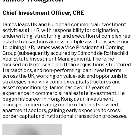
Chief Investment Officer, CRE​​​​‌ ‍ ​‍​‍‌‍ ‌ ​‍‌‍‍‌‌‍‌ ‌‍‍‌‌‍ ‍​‍​‍​ ‍‍​‍​‍‌ ​ ‌‍​‌‌‍ ‍‌‍‍‌‌ ‌​‌ ‍‌​‍ ‍‌‍‍‌‌‍ ​‍​‍​‍ ​​‍​‍‌‍‍​‌ ​‍‌‍‌‌‌‍‌‍​‍​‍​ ‍‍​‍​‍‌‍‍​‌ ‌​‌ ‌​‌ ​​‌ ​ ​ ‍‍​‍ ​‍ ‌‍ ​​‍ ‌‌‍​‌‌‍ ‍‌‍‌​​‍ ‌‌ ​‍​‍ ‌‌‍‍​‌‍ ‌ ‌​‌‍‌‌‌‍ ​‌ ​ ​‍ ‌‌ ​ ‌ ‌​‌ ‌‌‌‍‌​‌‍‍‌‌‍ ​‍ ‍‌ ‌‍‌‍‌‌‌ ​‍‌‍​ ‌‍‌‌‌‍ ​​‍ ‍‌‍​‌‌ ​​‌ ​​​‍ ‌‍‍‌‌‍ ‍‌ ‌​‌‍‌‌‌‍ ‍‌ ‌​​‍ ‌‍‌‌‌‍‌​‌‍‍‌‌ ‌​​‍ ‌‍ ‌‌‍ ‌‍‌​‌‍‌‌​ ‌‌ ​​‌ ​‍‌‍‌‌‌ ​ ‌‍‌‌‌‍ ‍‌ ‌​‌‍​‌‌ ‌​‌‍‍‌‌‍ ‌‍ ‍​ ‍ ‌‍‍‌‌‍‌​​ ‌​ ​​​ ‌‌​ ​​‌‍​‍​ ‌‍​ ​‍​ ‌ ​ ​‍​‍ ‌​ ‌‌​ ​‍‌‍‌‍​ ​‍​‍ ‌​ ‌​​ ‍‌‌‍‌‌​ ‌ ​‍ ‌‌‍​‌​ ‌‌​ ​ ‌‍​ ​‍ ‌‌‍​‌​ ​‍​ ‍‌‌‍‌‍‌‍​ ‌‍‌‌‌‍​‍​ ‌‌​ ​‍​ ‌ ​ ​‍​ ​​​ ‍ ‌ ‌​‌ ‍‌‌ ​​‌‍‌‌​ ‌‌‍​ ‌‍ ‌ ​‍‌ ​​‌‍ ‌ ​‍‌‍​‌‌ ‌​‌‍‌‌‌‌‌​‌‍‌‌‌‍​‌‌‍ ‌‌​ ‌‌‍‌‌‌‍ ‌‌‍​‍‌‍‌‌‌ ​‍​ ‍ ‌ ​​‌‍​‌‌ ‌​‌‍‍​​ ‌‌ ​‍‌‍ ‌‍ ​‌‍‌‌​ ‌‍​‍‌‍​‌‌ ​ ‌‍‌‌‌‌‌‌‌ ​‍‌‍ ​​ ‌‌‍‍​‌ ‌​‌ ‌​‌ ​​‌ ​ ​‍‌‌​ ​ ‌​​‌​‍‌‌​ ​‍‌​‌‍​‍‌‌​ ​‍‌​‌‍‌‍ ​​‍ ‌‌‍​‌‌‍ ‍‌‍‌​​‍ ‌‌ ​‍​‍ ‌‌‍‍​‌‍ ‌ ‌​‌‍‌‌‌‍ ​‌ ​ ​‍ ‌‌ ​ ‌ ‌​‌ ‌‌‌‍‌​‌‍‍‌‌‍ ​‍ ‍‌ ‌‍‌‍‌‌‌ ​‍‌‍​ ‌‍‌‌‌‍ ​​‍ ‍‌‍​‌‌ ​​‌ ​​​‍‌‍‌‍‍‌‌‍‌​​ ‌​ ​​​ ‌‌​ ​​‌‍​‍​ ‌‍​ ​‍​ ‌ ​ ​‍​‍ ‌​ ‌‌​ ​‍‌‍‌‍​ ​‍​‍ ‌​ ‌​​ ‍‌‌‍‌‌​ ‌ ​‍ ‌‌‍​‌​ ‌‌​ ​ ‌‍​ ​‍ ‌‌‍​‌​ ​‍​ ‍‌‌‍‌‍‌‍​ ‌‍‌‌‌‍​‍​ ‌‌​ ​‍​ ‌ ​ ​‍​ ​​​‍‌‍‌ ‌​‌ ‍‌‌ ​​‌‍‌‌​ ‌‌‍​ ‌‍ ‌ ​‍‌ ​​‌‍ ‌ ​‍‌‍​‌‌ ‌​‌‍‌‌‌‌‌​‌‍‌‌‌‍​‌‌‍ ‌‌​ ‌‌‍‌‌‌‍ ‌‌‍​‍‌‍‌‌‌ ​‍​‍‌‍‌ ​​‌‍​‌‌ ‌​‌‍‍​​ ‌‌ ​‍‌‍ ‌‍ ​‌‍‌‌​‍‌‍‌ ​​‌‍‌‌‌ ​‍‌ ​ ‌ ​​‌‍‌‌‌‍​ ‌ ‌​‌‍‍‌‌ ‌‍‌‍‌‌​ ‌‌ ​​‌ ‌‌‌‍​‍‌‍ ​‌‍‍‌‌ ​ ‌‍‍​‌‍‌‌‌‍‌​​‍​‍‌ ‌
James leads UK and European commercial investment
activities at L+R, with responsibility for origination,
underwriting, structuring, and execution of complex real
estate transactions across multiple asset classes. Prior
to joining L+R, James was a Vice President at Cording
Group (subsequently acquired by Edmond de Rothschild
Real Estate Investment Management). There, he
focused on large-scale portfolio acquisitions, structured
transactions, and non-performing loan investments
across the UK, working on value-add and opportunistic
strategies involving complex capital structures and
asset repositioning. James has over 17 years of
experience in commercial real estate investment. He
began his career in Hong Kong as an investment
principal concentrating on the office and serviced
apartment sectors, gaining early exposure to cross-
border capital and institutional transaction processes.​​​​‌ ‍ ​‍​‍‌‍ ‌ ​‍‌‍‍‌‌‍‌ ‌‍‍‌‌‍ ‍​‍​‍​ ‍‍​‍​‍‌ ​ ‌‍​‌‌‍ ‍‌‍‍‌‌ ‌​‌ ‍‌​‍ ‍‌‍‍‌‌‍ ​‍​‍​‍ ​​‍​‍‌‍‍​‌ ​‍‌‍‌‌‌‍‌‍​‍​‍​ ‍‍​‍​‍‌‍‍​‌ ‌​‌ ‌​‌ ​​‌ ​ ​ ‍‍​‍ ​‍ ‌‍ ​​‍ ‌‌‍​‌‌‍ ‍‌‍‌​​‍ ‌‌ ​‍​‍ ‌‌‍‍​‌‍ ‌ ‌​‌‍‌‌‌‍ ​‌ ​ ​‍ ‌‌ ​ ‌ ‌​‌ ‌‌‌‍‌​‌‍‍‌‌‍ ​‍ ‍‌ ‌‍‌‍‌‌‌ ​‍‌‍​ ‌‍‌‌‌‍ ​​‍ ‍‌‍​‌‌ ​​‌ ​​​‍ ‌‍‍‌‌‍ ‍‌ ‌​‌‍‌‌‌‍ ‍‌ ‌​​‍ ‌‍‌‌‌‍‌​‌‍‍‌‌ ‌​​‍ ‌‍ ‌‌‍ ‌‍‌​‌‍‌‌​ ‌‌ ​​‌ ​‍‌‍‌‌‌ ​ ‌‍‌‌‌‍ ‍‌ ‌​‌‍​‌‌ ‌​‌‍‍‌‌‍ ‌‍ ‍​ ‍ ‌‍‍‌‌‍‌​​ ‌​ ​​​ ‌‌​ ​​‌‍​‍​ ‌‍​ ​‍​ ‌ ​ ​‍​‍ ‌​ ‌‌​ ​‍‌‍‌‍​ ​‍​‍ ‌​ ‌​​ ‍‌‌‍‌‌​ ‌ ​‍ ‌‌‍​‌​ ‌‌​ ​ ‌‍​ ​‍ ‌‌‍​‌​ ​‍​ ‍‌‌‍‌‍‌‍​ ‌‍‌‌‌‍​‍​ ‌‌​ ​‍​ ‌ ​ ​‍​ ​​​ ‍ ‌ ‌​‌ ‍‌‌ ​​‌‍‌‌​ ‌‌‍​ ‌‍ ‌ ​‍‌ ​​‌‍ ‌ ​‍‌‍​‌‌ ‌​‌‍‌‌‌‌‌​‌‍‌‌‌‍​‌‌‍ ‌‌​ ‌‌‍‌‌‌‍ ‌‌‍​‍‌‍‌‌‌ ​‍​ ‍ ‌ ​​‌‍​‌‌ ‌​‌‍‍​​ ‌‌‍​‍‌‍‍‌‌‍ ​ ‌‍​‍‌‍​‌‌ ​ ‌‍‌‌‌‌‌‌‌ ​‍‌‍ ​​ ‌‌‍‍​‌ ‌​‌ ‌​‌ ​​‌ ​ ​‍‌‌​ ​ ‌​​‌​‍‌‌​ ​‍‌​‌‍​‍‌‌​ ​‍‌​‌‍‌‍ ​​‍ ‌‌‍​‌‌‍ ‍‌‍‌​​‍ ‌‌ ​‍​‍ ‌‌‍‍​‌‍ ‌ ‌​‌‍‌‌‌‍ ​‌ ​ ​‍ ‌‌ ​ ‌ ‌​‌ ‌‌‌‍‌​‌‍‍‌‌‍ ​‍ ‍‌ ‌‍‌‍‌‌‌ ​‍‌‍​ ‌‍‌‌‌‍ ​​‍ ‍‌‍​‌‌ ​​‌ ​​​‍‌‍‌‍‍‌‌‍‌​​ ‌​ ​​​ ‌‌​ ​​‌‍​‍​ ‌‍​ ​‍​ ‌ ​ ​‍​‍ ‌​ ‌‌​ ​‍‌‍‌‍​ ​‍​‍ ‌​ ‌​​ ‍‌‌‍‌‌​ ‌ ​‍ ‌‌‍​‌​ ‌‌​ ​ ‌‍​ ​‍ ‌‌‍​‌​ ​‍​ ‍‌‌‍‌‍‌‍​ ‌‍‌‌‌‍​‍​ ‌‌​ ​‍​ ‌ ​ ​‍​ ​​​‍‌‍‌ ‌​‌ ‍‌‌ ​​‌‍‌‌​ ‌‌‍​ ‌‍ ‌ ​‍‌ ​​‌‍ ‌ ​‍‌‍​‌‌ ‌​‌‍‌‌‌‌‌​‌‍‌‌‌‍​‌‌‍ ‌‌​ ‌‌‍‌‌‌‍ ‌‌‍​‍‌‍‌‌‌ ​‍​‍‌‍‌ ​​‌‍​‌‌ ‌​‌‍‍​​ ‌‌‍​‍‌‍‍‌‌‍ ​‍‌‍‌ ​​‌‍‌‌‌ ​‍‌ ​ ‌ ​​‌‍‌‌‌‍​ ‌ ‌​‌‍‍‌‌ ‌‍‌‍‌‌​ ‌‌ ​​‌ ‌‌‌‍​‍‌‍ ​‌‍‍‌‌ ​ ‌‍‍​‌‍‌‌‌‍‌​​‍​‍‌ ‌