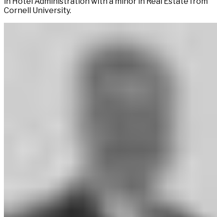
in Hotel Administration with a minor in Real Estate from
Cornell University.​​​​‌ ‍ ​‍​‍‌‍ ‌ ​‍‌‍‍‌‌‍‌ ‌‍‍‌‌‍ ‍​‍​‍​ ‍‍​‍​‍‌ ​ ‌‍​‌‌‍ ‍‌‍‍‌‌ ‌​‌ ‍‌​‍ ‍‌‍‍‌‌‍ ​‍​‍​‍ ​​‍​‍‌‍‍​‌ ​‍‌‍‌‌‌‍‌‍​‍​‍​ ‍‍​‍​‍‌‍‍​‌ ‌​‌ ‌​‌ ​​‌ ​ ​ ‍‍​‍ ​‍ ‌‍ ​​‍ ‌‌‍​‌‌‍ ‍‌‍‌​​‍ ‌‌ ​‍​‍ ‌‌‍‍​‌‍ ‌ ‌​‌‍‌‌‌‍ ​‌ ​ ​‍ ‌‌ ​ ‌ ‌​‌ ‌‌‌‍‌​‌‍‍‌‌‍ ​‍ ‍‌ ‌‍‌‍‌‌‌ ​‍‌‍​ ‌‍‌‌‌‍ ​​‍ ‍‌‍​‌‌ ​​‌ ​​​‍ ‌‍‍‌‌‍ ‍‌ ‌​‌‍‌‌‌‍ ‍‌ ‌​​‍ ‌‍‌‌‌‍‌​‌‍‍‌‌ ‌​​‍ ‌‍ ‌‌‍ ‌‍‌​‌‍‌‌​ ‌‌ ​​‌ ​‍‌‍‌‌‌ ​ ‌‍‌‌‌‍ ‍‌ ‌​‌‍​‌‌ ‌​‌‍‍‌‌‍ ‌‍ ‍​ ‍ ‌‍‍‌‌‍‌​​ ‌‌‍​ ​ ‌​​ ​‌​ ‍​‌‍‌​‌‍‌‌​ ​ ​ ‌‌​‍ ‌​ ​‍​ ‍‌​ ‍‌‌‍‌​​‍ ‌​ ‌​‌‍​‍‌‍​‍​ ‌‍​‍ ‌‌‍​‌​ ​‌​ ​ ​ ‍‌​‍ ‌‌‍‌​‌‍‌‍‌‍‌‍​ ‌‌‌‍​‍​ ‌ ‌‍‌​​ ​​‌‍‌‌​ ​ ​ ​​​ ‌‍​ ‍ ‌ ‌​‌ ‍‌‌ ​​‌‍‌‌​ ‌‌‍​ ‌‍ ‌ ​‍‌ ​​‌‍ ‌ ​‍‌‍​‌‌ ‌​‌‍‌‌‌‌‌​‌‍‌‌‌‍​‌‌‍ ‌‌​ ‌‌‍‌‌‌‍ ‌‌‍​‍‌‍‌‌‌ ​‍​ ‍ ‌ ​​‌‍​‌‌ ‌​‌‍‍​​ ‌‌‍​‍‌‍‍‌‌‍ ​ ‌‍​‍‌‍​‌‌ ​ ‌‍‌‌‌‌‌‌‌ ​‍‌‍ ​​ ‌‌‍‍​‌ ‌​‌ ‌​‌ ​​‌ ​ ​‍‌‌​ ​ ‌​​‌​‍‌‌​ ​‍‌​‌‍​‍‌‌​ ​‍‌​‌‍‌‍ ​​‍ ‌‌‍​‌‌‍ ‍‌‍‌​​‍ ‌‌ ​‍​‍ ‌‌‍‍​‌‍ ‌ ‌​‌‍‌‌‌‍ ​‌ ​ ​‍ ‌‌ ​ ‌ ‌​‌ ‌‌‌‍‌​‌‍‍‌‌‍ ​‍ ‍‌ ‌‍‌‍‌‌‌ ​‍‌‍​ ‌‍‌‌‌‍ ​​‍ ‍‌‍​‌‌ ​​‌ ​​​‍‌‍‌‍‍‌‌‍‌​​ ‌‌‍​ ​ ‌​​ ​‌​ ‍​‌‍‌​‌‍‌‌​ ​ ​ ‌‌​‍ ‌​ ​‍​ ‍‌​ ‍‌‌‍‌​​‍ ‌​ ‌​‌‍​‍‌‍​‍​ ‌‍​‍ ‌‌‍​‌​ ​‌​ ​ ​ ‍‌​‍ ‌‌‍‌​‌‍‌‍‌‍‌‍​ ‌‌‌‍​‍​ ‌ ‌‍‌​​ ​​‌‍‌‌​ ​ ​ ​​​ ‌‍​‍‌‍‌ ‌​‌ ‍‌‌ ​​‌‍‌‌​ ‌‌‍​ ‌‍ ‌ ​‍‌ ​​‌‍ ‌ ​‍‌‍​‌‌ ‌​‌‍‌‌‌‌‌​‌‍‌‌‌‍​‌‌‍ ‌‌​ ‌‌‍‌‌‌‍ ‌‌‍​‍‌‍‌‌‌ ​‍​‍‌‍‌ ​​‌‍​‌‌ ‌​‌‍‍​​ ‌‌‍​‍‌‍‍‌‌‍ ​‍‌‍‌ ​​‌‍‌‌‌ ​‍‌ ​ ‌ ​​‌‍‌‌‌‍​ ‌ ‌​‌‍‍‌‌ ‌‍‌‍‌‌​ ‌‌ ​​‌ ‌‌‌‍​‍‌‍ ​‌‍‍‌‌ ​ ‌‍‍​‌‍‌‌‌‍‌​​‍​‍‌ ‌