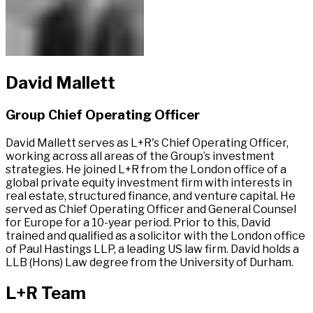
David Mallett​​​​‌ ‍ ​‍​‍‌‍ ‌ ​‍‌‍‍‌‌‍‌ ‌‍‍‌‌‍ ‍​‍​‍​ ‍‍​‍​‍‌ ​ ‌‍​‌‌‍ ‍‌‍‍‌‌ ‌​‌ ‍‌​‍ ‍‌‍‍‌‌‍ ​‍​‍​‍ ​​‍​‍‌‍‍​‌ ​‍‌‍‌‌‌‍‌‍​‍​‍​ ‍‍​‍​‍‌‍‍​‌ ‌​‌ ‌​‌ ​​‌ ​ ​ ‍‍​‍ ​‍ ‌‍ ​​‍ ‌‌‍​‌‌‍ ‍‌‍‌​​‍ ‌‌ ​‍​‍ ‌‌‍‍​‌‍ ‌ ‌​‌‍‌‌‌‍ ​‌ ​ ​‍ ‌‌ ​ ‌ ‌​‌ ‌‌‌‍‌​‌‍‍‌‌‍ ​‍ ‍‌ ‌‍‌‍‌‌‌ ​‍‌‍​ ‌‍‌‌‌‍ ​​‍ ‍‌‍​‌‌ ​​‌ ​​​‍ ‌‍‍‌‌‍ ‍‌ ‌​‌‍‌‌‌‍ ‍‌ ‌​​‍ ‌‍‌‌‌‍‌​‌‍‍‌‌ ‌​​‍ ‌‍ ‌‌‍ ‌‍‌​‌‍‌‌​ ‌‌ ​​‌ ​‍‌‍‌‌‌ ​ ‌‍‌‌‌‍ ‍‌ ‌​‌‍​‌‌ ‌​‌‍‍‌‌‍ ‌‍ ‍​ ‍ ‌‍‍‌‌‍‌​​ ‌‌‍‌‍​ ​‍​ ‌‍​ ​‌‌‍‌‍​ ‌‍​ ​ ​ ‌‌​‍ ‌‌‍‌‌​ ​‌​ ​‌‌‍‌‍​‍ ‌​ ‌​​ ‍‌​ ‍‌‌‍‌‍​‍ ‌‌‍​‌‌‍‌​‌‍​‌‌‍​‍​‍ ‌​ ‌​​ ​‍‌‍‌‌​ ‌‍​ ‌​​ ‍​‌‍‌​​ ‌‍‌‍‌‌‌‍‌‍​ ​​​ ‍​​ ‍ ‌ ‌​‌ ‍‌‌ ​​‌‍‌‌​ ‌‌‍​ ‌‍ ‌ ​‍‌ ​​‌‍ ‌ ​‍‌‍​‌‌ ‌​‌‍‌‌‌‌‌​‌‍‌‌‌‍​‌‌‍ ‌‌​ ‌‌‍‌‌‌‍ ‌‌‍​‍‌‍‌‌‌ ​‍​ ‍ ‌ ​​‌‍​‌‌ ‌​‌‍‍​​ ‌‌‍ ‍‌‍​‌‌‍ ‌‌‍‌‌​ ‌‍​‍‌‍​‌‌ ​ ‌‍‌‌‌‌‌‌‌ ​‍‌‍ ​​ ‌‌‍‍​‌ ‌​‌ ‌​‌ ​​‌ ​ ​‍‌‌​ ​ ‌​​‌​‍‌‌​ ​‍‌​‌‍​‍‌‌​ ​‍‌​‌‍‌‍ ​​‍ ‌‌‍​‌‌‍ ‍‌‍‌​​‍ ‌‌ ​‍​‍ ‌‌‍‍​‌‍ ‌ ‌​‌‍‌‌‌‍ ​‌ ​ ​‍ ‌‌ ​ ‌ ‌​‌ ‌‌‌‍‌​‌‍‍‌‌‍ ​‍ ‍‌ ‌‍‌‍‌‌‌ ​‍‌‍​ ‌‍‌‌‌‍ ​​‍ ‍‌‍​‌‌ ​​‌ ​​​‍‌‍‌‍‍‌‌‍‌​​ ‌‌‍‌‍​ ​‍​ ‌‍​ ​‌‌‍‌‍​ ‌‍​ ​ ​ ‌‌​‍ ‌‌‍‌‌​ ​‌​ ​‌‌‍‌‍​‍ ‌​ ‌​​ ‍‌​ ‍‌‌‍‌‍​‍ ‌‌‍​‌‌‍‌​‌‍​‌‌‍​‍​‍ ‌​ ‌​​ ​‍‌‍‌‌​ ‌‍​ ‌​​ ‍​‌‍‌​​ ‌‍‌‍‌‌‌‍‌‍​ ​​​ ‍​​‍‌‍‌ ‌​‌ ‍‌‌ ​​‌‍‌‌​ ‌‌‍​ ‌‍ ‌ ​‍‌ ​​‌‍ ‌ ​‍‌‍​‌‌ ‌​‌‍‌‌‌‌‌​‌‍‌‌‌‍​‌‌‍ ‌‌​ ‌‌‍‌‌‌‍ ‌‌‍​‍‌‍‌‌‌ ​‍​‍‌‍‌ ​​‌‍​‌‌ ‌​‌‍‍​​ ‌‌‍ ‍‌‍​‌‌‍ ‌‌‍‌‌​‍‌‍‌ ​​‌‍‌‌‌ ​‍‌ ​ ‌ ​​‌‍‌‌‌‍​ ‌ ‌​‌‍‍‌‌ ‌‍‌‍‌‌​ ‌‌ ​​‌ ‌‌‌‍​‍‌‍ ​‌‍‍‌‌ ​ ‌‍‍​‌‍‌‌‌‍‌​​‍​‍‌ ‌
Group Chief Operating Officer​​​​‌ ‍ ​‍​‍‌‍ ‌ ​‍‌‍‍‌‌‍‌ ‌‍‍‌‌‍ ‍​‍​‍​ ‍‍​‍​‍‌ ​ ‌‍​‌‌‍ ‍‌‍‍‌‌ ‌​‌ ‍‌​‍ ‍‌‍‍‌‌‍ ​‍​‍​‍ ​​‍​‍‌‍‍​‌ ​‍‌‍‌‌‌‍‌‍​‍​‍​ ‍‍​‍​‍‌‍‍​‌ ‌​‌ ‌​‌ ​​‌ ​ ​ ‍‍​‍ ​‍ ‌‍ ​​‍ ‌‌‍​‌‌‍ ‍‌‍‌​​‍ ‌‌ ​‍​‍ ‌‌‍‍​‌‍ ‌ ‌​‌‍‌‌‌‍ ​‌ ​ ​‍ ‌‌ ​ ‌ ‌​‌ ‌‌‌‍‌​‌‍‍‌‌‍ ​‍ ‍‌ ‌‍‌‍‌‌‌ ​‍‌‍​ ‌‍‌‌‌‍ ​​‍ ‍‌‍​‌‌ ​​‌ ​​​‍ ‌‍‍‌‌‍ ‍‌ ‌​‌‍‌‌‌‍ ‍‌ ‌​​‍ ‌‍‌‌‌‍‌​‌‍‍‌‌ ‌​​‍ ‌‍ ‌‌‍ ‌‍‌​‌‍‌‌​ ‌‌ ​​‌ ​‍‌‍‌‌‌ ​ ‌‍‌‌‌‍ ‍‌ ‌​‌‍​‌‌ ‌​‌‍‍‌‌‍ ‌‍ ‍​ ‍ ‌‍‍‌‌‍‌​​ ‌‌‍‌‍​ ​‍​ ‌‍​ ​‌‌‍‌‍​ ‌‍​ ​ ​ ‌‌​‍ ‌‌‍‌‌​ ​‌​ ​‌‌‍‌‍​‍ ‌​ ‌​​ ‍‌​ ‍‌‌‍‌‍​‍ ‌‌‍​‌‌‍‌​‌‍​‌‌‍​‍​‍ ‌​ ‌​​ ​‍‌‍‌‌​ ‌‍​ ‌​​ ‍​‌‍‌​​ ‌‍‌‍‌‌‌‍‌‍​ ​​​ ‍​​ ‍ ‌ ‌​‌ ‍‌‌ ​​‌‍‌‌​ ‌‌‍​ ‌‍ ‌ ​‍‌ ​​‌‍ ‌ ​‍‌‍​‌‌ ‌​‌‍‌‌‌‌‌​‌‍‌‌‌‍​‌‌‍ ‌‌​ ‌‌‍‌‌‌‍ ‌‌‍​‍‌‍‌‌‌ ​‍​ ‍ ‌ ​​‌‍​‌‌ ‌​‌‍‍​​ ‌‌ ​‍‌‍ ‌‍ ​‌‍‌‌​ ‌‍​‍‌‍​‌‌ ​ ‌‍‌‌‌‌‌‌‌ ​‍‌‍ ​​ ‌‌‍‍​‌ ‌​‌ ‌​‌ ​​‌ ​ ​‍‌‌​ ​ ‌​​‌​‍‌‌​ ​‍‌​‌‍​‍‌‌​ ​‍‌​‌‍‌‍ ​​‍ ‌‌‍​‌‌‍ ‍‌‍‌​​‍ ‌‌ ​‍​‍ ‌‌‍‍​‌‍ ‌ ‌​‌‍‌‌‌‍ ​‌ ​ ​‍ ‌‌ ​ ‌ ‌​‌ ‌‌‌‍‌​‌‍‍‌‌‍ ​‍ ‍‌ ‌‍‌‍‌‌‌ ​‍‌‍​ ‌‍‌‌‌‍ ​​‍ ‍‌‍​‌‌ ​​‌ ​​​‍‌‍‌‍‍‌‌‍‌​​ ‌‌‍‌‍​ ​‍​ ‌‍​ ​‌‌‍‌‍​ ‌‍​ ​ ​ ‌‌​‍ ‌‌‍‌‌​ ​‌​ ​‌‌‍‌‍​‍ ‌​ ‌​​ ‍‌​ ‍‌‌‍‌‍​‍ ‌‌‍​‌‌‍‌​‌‍​‌‌‍​‍​‍ ‌​ ‌​​ ​‍‌‍‌‌​ ‌‍​ ‌​​ ‍​‌‍‌​​ ‌‍‌‍‌‌‌‍‌‍​ ​​​ ‍​​‍‌‍‌ ‌​‌ ‍‌‌ ​​‌‍‌‌​ ‌‌‍​ ‌‍ ‌ ​‍‌ ​​‌‍ ‌ ​‍‌‍​‌‌ ‌​‌‍‌‌‌‌‌​‌‍‌‌‌‍​‌‌‍ ‌‌​ ‌‌‍‌‌‌‍ ‌‌‍​‍‌‍‌‌‌ ​‍​‍‌‍‌ ​​‌‍​‌‌ ‌​‌‍‍​​ ‌‌ ​‍‌‍ ‌‍ ​‌‍‌‌​‍‌‍‌ ​​‌‍‌‌‌ ​‍‌ ​ ‌ ​​‌‍‌‌‌‍​ ‌ ‌​‌‍‍‌‌ ‌‍‌‍‌‌​ ‌‌ ​​‌ ‌‌‌‍​‍‌‍ ​‌‍‍‌‌ ​ ‌‍‍​‌‍‌‌‌‍‌​​‍​‍‌ ‌
David Mallett serves as L+R's Chief Operating Officer,
working across all areas of the Group’s investment
strategies. He joined L+R from the London office of a
global private equity investment firm with interests in
real estate, structured finance, and venture capital. He
served as Chief Operating Officer and General Counsel
for Europe for a 10-year period. Prior to this, David
trained and qualified as a solicitor with the London office
of Paul Hastings LLP, a leading US law firm. David holds a
LLB (Hons) Law degree from the University of Durham.​​​​‌ ‍ ​‍​‍‌‍ ‌ ​‍‌‍‍‌‌‍‌ ‌‍‍‌‌‍ ‍​‍​‍​ ‍‍​‍​‍‌ ​ ‌‍​‌‌‍ ‍‌‍‍‌‌ ‌​‌ ‍‌​‍ ‍‌‍‍‌‌‍ ​‍​‍​‍ ​​‍​‍‌‍‍​‌ ​‍‌‍‌‌‌‍‌‍​‍​‍​ ‍‍​‍​‍‌‍‍​‌ ‌​‌ ‌​‌ ​​‌ ​ ​ ‍‍​‍ ​‍ ‌‍ ​​‍ ‌‌‍​‌‌‍ ‍‌‍‌​​‍ ‌‌ ​‍​‍ ‌‌‍‍​‌‍ ‌ ‌​‌‍‌‌‌‍ ​‌ ​ ​‍ ‌‌ ​ ‌ ‌​‌ ‌‌‌‍‌​‌‍‍‌‌‍ ​‍ ‍‌ ‌‍‌‍‌‌‌ ​‍‌‍​ ‌‍‌‌‌‍ ​​‍ ‍‌‍​‌‌ ​​‌ ​​​‍ ‌‍‍‌‌‍ ‍‌ ‌​‌‍‌‌‌‍ ‍‌ ‌​​‍ ‌‍‌‌‌‍‌​‌‍‍‌‌ ‌​​‍ ‌‍ ‌‌‍ ‌‍‌​‌‍‌‌​ ‌‌ ​​‌ ​‍‌‍‌‌‌ ​ ‌‍‌‌‌‍ ‍‌ ‌​‌‍​‌‌ ‌​‌‍‍‌‌‍ ‌‍ ‍​ ‍ ‌‍‍‌‌‍‌​​ ‌‌‍‌‍​ ​‍​ ‌‍​ ​‌‌‍‌‍​ ‌‍​ ​ ​ ‌‌​‍ ‌‌‍‌‌​ ​‌​ ​‌‌‍‌‍​‍ ‌​ ‌​​ ‍‌​ ‍‌‌‍‌‍​‍ ‌‌‍​‌‌‍‌​‌‍​‌‌‍​‍​‍ ‌​ ‌​​ ​‍‌‍‌‌​ ‌‍​ ‌​​ ‍​‌‍‌​​ ‌‍‌‍‌‌‌‍‌‍​ ​​​ ‍​​ ‍ ‌ ‌​‌ ‍‌‌ ​​‌‍‌‌​ ‌‌‍​ ‌‍ ‌ ​‍‌ ​​‌‍ ‌ ​‍‌‍​‌‌ ‌​‌‍‌‌‌‌‌​‌‍‌‌‌‍​‌‌‍ ‌‌​ ‌‌‍‌‌‌‍ ‌‌‍​‍‌‍‌‌‌ ​‍​ ‍ ‌ ​​‌‍​‌‌ ‌​‌‍‍​​ ‌‌‍​‍‌‍‍‌‌‍ ​ ‌‍​‍‌‍​‌‌ ​ ‌‍‌‌‌‌‌‌‌ ​‍‌‍ ​​ ‌‌‍‍​‌ ‌​‌ ‌​‌ ​​‌ ​ ​‍‌‌​ ​ ‌​​‌​‍‌‌​ ​‍‌​‌‍​‍‌‌​ ​‍‌​‌‍‌‍ ​​‍ ‌‌‍​‌‌‍ ‍‌‍‌​​‍ ‌‌ ​‍​‍ ‌‌‍‍​‌‍ ‌ ‌​‌‍‌‌‌‍ ​‌ ​ ​‍ ‌‌ ​ ‌ ‌​‌ ‌‌‌‍‌​‌‍‍‌‌‍ ​‍ ‍‌ ‌‍‌‍‌‌‌ ​‍‌‍​ ‌‍‌‌‌‍ ​​‍ ‍‌‍​‌‌ ​​‌ ​​​‍‌‍‌‍‍‌‌‍‌​​ ‌‌‍‌‍​ ​‍​ ‌‍​ ​‌‌‍‌‍​ ‌‍​ ​ ​ ‌‌​‍ ‌‌‍‌‌​ ​‌​ ​‌‌‍‌‍​‍ ‌​ ‌​​ ‍‌​ ‍‌‌‍‌‍​‍ ‌‌‍​‌‌‍‌​‌‍​‌‌‍​‍​‍ ‌​ ‌​​ ​‍‌‍‌‌​ ‌‍​ ‌​​ ‍​‌‍‌​​ ‌‍‌‍‌‌‌‍‌‍​ ​​​ ‍​​‍‌‍‌ ‌​‌ ‍‌‌ ​​‌‍‌‌​ ‌‌‍​ ‌‍ ‌ ​‍‌ ​​‌‍ ‌ ​‍‌‍​‌‌ ‌​‌‍‌‌‌‌‌​‌‍‌‌‌‍​‌‌‍ ‌‌​ ‌‌‍‌‌‌‍ ‌‌‍​‍‌‍‌‌‌ ​‍​‍‌‍‌ ​​‌‍​‌‌ ‌​‌‍‍​​ ‌‌‍​‍‌‍‍‌‌‍ ​‍‌‍‌ ​​‌‍‌‌‌ ​‍‌ ​ ‌ ​​‌‍‌‌‌‍​ ‌ ‌​‌‍‍‌‌ ‌‍‌‍‌‌​ ‌‌ ​​‌ ‌‌‌‍​‍‌‍ ​‌‍‍‌‌ ​ ‌‍‍​‌‍‌‌‌‍‌​​‍​‍‌ ‌
L+R Team​​​​‌ ‍ ​‍​‍‌‍ ‌ ​‍‌‍‍‌‌‍‌ ‌‍‍‌‌‍ ‍​‍​‍​ ‍‍​‍​‍‌ ​ ‌‍​‌‌‍ ‍‌‍‍‌‌ ‌​‌ ‍‌​‍ ‍‌‍‍‌‌‍ ​‍​‍​‍ ​​‍​‍‌‍‍​‌ ​‍‌‍‌‌‌‍‌‍​‍​‍​ ‍‍​‍​‍‌‍‍​‌ ‌​‌ ‌​‌ ​​‌ ​ ​ ‍‍​‍ ​‍ ‌‍ ​​‍ ‌‌‍​‌‌‍ ‍‌‍‌​​‍ ‌‌ ​‍​‍ ‌‌‍‍​‌‍ ‌ ‌​‌‍‌‌‌‍ ​‌ ​ ​‍ ‌‌ ​ ‌ ‌​‌ ‌‌‌‍‌​‌‍‍‌‌‍ ​‍ ‍‌ ‌‍‌‍‌‌‌ ​‍‌‍​ ‌‍‌‌‌‍ ​​‍ ‍‌‍​‌‌ ​​‌ ​​​‍ ‌‍‍‌‌‍ ‍‌ ‌​‌‍‌‌‌‍ ‍‌ ‌​​‍ ‌‍‌‌‌‍‌​‌‍‍‌‌ ‌​​‍ ‌‍ ‌‌‍ ‌‍‌​‌‍‌‌​ ‌‌ ​​‌ ​‍‌‍‌‌‌ ​ ‌‍‌‌‌‍ ‍‌ ‌​‌‍​‌‌ ‌​‌‍‍‌‌‍ ‌‍ ‍​ ‍ ‌‍‍‌‌‍‌​​ ‌​ ‍​​ ‌‌​ ‌‍​ ‌‍​ ​​​ ‍​​ ​​‌‍​‍​‍ ‌​ ‌‍‌‍​‌​ ​‌‌‍‌‌​‍ ‌​ ‌​​ ‍‌​ ​‌​ ​‌​‍ ‌​ ‍‌​ ​‍​ ‍‌‌‍​‌​‍ ‌‌‍‌‍‌‍‌‍​ ‍​‌‍‌​​ ​‍‌‍​‍‌‍​ ​ ‌‍‌‍​‍​ ​‌​ ‌​‌‍​ ​ ‍ ‌ ‌​‌ ‍‌‌ ​​‌‍‌‌​ ‌‌‍​ ‌‍ ‌ ​‍‌ ​​‌‍ ‌ ​‍‌‍​‌‌ ‌​‌‍‌‌‌‌​​‌‍​‌‌‍‌ ‌‍‌‌​ ‍ ‌ ​​‌‍​‌‌ ‌​‌‍‍​​ ‌‌ ​​‌‍​‌‌‍‌ ‌‍‌‌‌​​‍‌ ‌‌‌‍‍‌‌‍ ​‌‍‌​‌‍‌‌‌ ​‍​‍‌‌​ ‌‌‌​​‍‌‌ ‌‍‍ ‌‍‌‌‌ ‍‌​‍‌‌​ ​ ‌​‌​​‍‌‌​ ​ ‌​‌​​‍‌‌​ ​‍​ ​‍​ ‌‌‌‍‌​‌‍‌‍​ ​‌​ ‌‌‌‍‌‍​ ‌‍​ ​‍‌‍​‌​ ‌‌‌‍​‌​ ​‍​‍‌‌​ ​‍​ ​‍​‍‌‌​ ‌‌‌​‌​​‍ ‍‌ ‌​‌‍‍‌‌ ‌​‌‍ ​‌‍‌‌‌​ ​‌‍‍‌‌‍‌ ‌‍‍​‌ ‌​​ ‌‍​‍‌‍​‌‌ ​ ‌‍‌‌‌‌‌‌‌ ​‍‌‍ ​​ ‌‌‍‍​‌ ‌​‌ ‌​‌ ​​‌ ​ ​‍‌‌​ ​ ‌​​‌​‍‌‌​ ​‍‌​‌‍​‍‌‌​ ​‍‌​‌‍‌‍ ​​‍ ‌‌‍​‌‌‍ ‍‌‍‌​​‍ ‌‌ ​‍​‍ ‌‌‍‍​‌‍ ‌ ‌​‌‍‌‌‌‍ ​‌ ​ ​‍ ‌‌ ​ ‌ ‌​‌ ‌‌‌‍‌​‌‍‍‌‌‍ ​‍ ‍‌ ‌‍‌‍‌‌‌ ​‍‌‍​ ‌‍‌‌‌‍ ​​‍ ‍‌‍​‌‌ ​​‌ ​​​‍‌‍‌‍‍‌‌‍‌​​ ‌​ ‍​​ ‌‌​ ‌‍​ ‌‍​ ​​​ ‍​​ ​​‌‍​‍​‍ ‌​ ‌‍‌‍​‌​ ​‌‌‍‌‌​‍ ‌​ ‌​​ ‍‌​ ​‌​ ​‌​‍ ‌​ ‍‌​ ​‍​ ‍‌‌‍​‌​‍ ‌‌‍‌‍‌‍‌‍​ ‍​‌‍‌​​ ​‍‌‍​‍‌‍​ ​ ‌‍‌‍​‍​ ​‌​ ‌​‌‍​ ​‍‌‍‌ ‌​‌ ‍‌‌ ​​‌‍‌‌​ ‌‌‍​ ‌‍ ‌ ​‍‌ ​​‌‍ ‌ ​‍‌‍​‌‌ ‌​‌‍‌‌‌‌​​‌‍​‌‌‍‌ ‌‍‌‌​‍‌‍‌ ​​‌‍​‌‌ ‌​‌‍‍​​ ‌‌ ​​‌‍​‌‌‍‌ ‌‍‌‌‌​​‍‌ ‌‌‌‍‍‌‌‍ ​‌‍‌​‌‍‌‌‌ ​‍​‍‌‌​ ‌‌‌​​‍‌‌ ‌‍‍ ‌‍‌‌‌ ‍‌​‍‌‌​ ​ ‌​‌​​‍‌‌​ ​ ‌​‌​​‍‌‌​ ​‍​ ​‍​ ‌‌‌‍‌​‌‍‌‍​ ​‌​ ‌‌‌‍‌‍​ ‌‍​ ​‍‌‍​‌​ ‌‌‌‍​‌​ ​‍​‍‌‌​ ​‍​ ​‍​‍‌‌​ ‌‌‌​‌​​‍ ‍‌ ‌​‌‍‍‌‌ ‌​‌‍ ​‌‍‌‌‌​ ​‌‍‍‌‌‍‌ ‌‍‍​‌ ‌​​‍‌‍‌ ​​‌‍‌‌‌ ​‍‌ ​ ‌ ​​‌‍‌‌‌‍​ ‌ ‌​‌‍‍‌‌ ‌‍‌‍‌‌​ ‌‌ ​​‌ ‌‌‌‍​‍‌‍ ​‌‍‍‌‌ ​ ‌‍‍​‌‍‌‌‌‍‌​​‍​‍‌ ‌