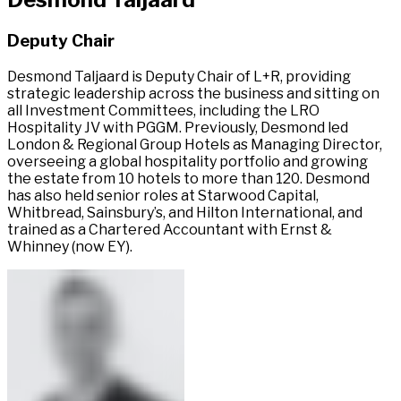
Deputy Chair​​​​‌ ‍ ​‍​‍‌‍ ‌ ​‍‌‍‍‌‌‍‌ ‌‍‍‌‌‍ ‍​‍​‍​ ‍‍​‍​‍‌ ​ ‌‍​‌‌‍ ‍‌‍‍‌‌ ‌​‌ ‍‌​‍ ‍‌‍‍‌‌‍ ​‍​‍​‍ ​​‍​‍‌‍‍​‌ ​‍‌‍‌‌‌‍‌‍​‍​‍​ ‍‍​‍​‍‌‍‍​‌ ‌​‌ ‌​‌ ​​‌ ​ ​ ‍‍​‍ ​‍ ‌‍ ​​‍ ‌‌‍​‌‌‍ ‍‌‍‌​​‍ ‌‌ ​‍​‍ ‌‌‍‍​‌‍ ‌ ‌​‌‍‌‌‌‍ ​‌ ​ ​‍ ‌‌ ​ ‌ ‌​‌ ‌‌‌‍‌​‌‍‍‌‌‍ ​‍ ‍‌ ‌‍‌‍‌‌‌ ​‍‌‍​ ‌‍‌‌‌‍ ​​‍ ‍‌‍​‌‌ ​​‌ ​​​‍ ‌‍‍‌‌‍ ‍‌ ‌​‌‍‌‌‌‍ ‍‌ ‌​​‍ ‌‍‌‌‌‍‌​‌‍‍‌‌ ‌​​‍ ‌‍ ‌‌‍ ‌‍‌​‌‍‌‌​ ‌‌ ​​‌ ​‍‌‍‌‌‌ ​ ‌‍‌‌‌‍ ‍‌ ‌​‌‍​‌‌ ‌​‌‍‍‌‌‍ ‌‍ ‍​ ‍ ‌‍‍‌‌‍‌​​ ‌​ ‌‌‌‍‌‍​ ‌​‌‍​‍​ ‌​‌‍​ ‌‍‌‍‌‍​‍​‍ ‌​ ‍‌​ ‍​‌‍​‍​ ‌​​‍ ‌​ ‌​​ ​ ​ ​‌‌‍​‌​‍ ‌‌‍​‌​ ‌​​ ‍​‌‍‌‌​‍ ‌​ ‍​‌‍‌‌‌‍​‍​ ​ ​ ​‌​ ‌‍‌‍‌​​ ‌​‌‍‌‌​ ‍​​ ‍‌​ ‌‍​ ‍ ‌ ‌​‌ ‍‌‌ ​​‌‍‌‌​ ‌‌‍​ ‌‍ ‌ ​‍‌ ​​‌‍ ‌ ​‍‌‍​‌‌ ‌​‌‍‌‌‌‌‌​‌‍‌‌‌‍​‌‌‍ ‌‌​ ‌‌‍‌‌‌‍ ‌‌‍​‍‌‍‌‌‌ ​‍​ ‍ ‌ ​​‌‍​‌‌ ‌​‌‍‍​​ ‌‌ ​‍‌‍ ‌‍ ​‌‍‌‌​ ‌‍​‍‌‍​‌‌ ​ ‌‍‌‌‌‌‌‌‌ ​‍‌‍ ​​ ‌‌‍‍​‌ ‌​‌ ‌​‌ ​​‌ ​ ​‍‌‌​ ​ ‌​​‌​‍‌‌​ ​‍‌​‌‍​‍‌‌​ ​‍‌​‌‍‌‍ ​​‍ ‌‌‍​‌‌‍ ‍‌‍‌​​‍ ‌‌ ​‍​‍ ‌‌‍‍​‌‍ ‌ ‌​‌‍‌‌‌‍ ​‌ ​ ​‍ ‌‌ ​ ‌ ‌​‌ ‌‌‌‍‌​‌‍‍‌‌‍ ​‍ ‍‌ ‌‍‌‍‌‌‌ ​‍‌‍​ ‌‍‌‌‌‍ ​​‍ ‍‌‍​‌‌ ​​‌ ​​​‍‌‍‌‍‍‌‌‍‌​​ ‌​ ‌‌‌‍‌‍​ ‌​‌‍​‍​ ‌​‌‍​ ‌‍‌‍‌‍​‍​‍ ‌​ ‍‌​ ‍​‌‍​‍​ ‌​​‍ ‌​ ‌​​ ​ ​ ​‌‌‍​‌​‍ ‌‌‍​‌​ ‌​​ ‍​‌‍‌‌​‍ ‌​ ‍​‌‍‌‌‌‍​‍​ ​ ​ ​‌​ ‌‍‌‍‌​​ ‌​‌‍‌‌​ ‍​​ ‍‌​ ‌‍​‍‌‍‌ ‌​‌ ‍‌‌ ​​‌‍‌‌​ ‌‌‍​ ‌‍ ‌ ​‍‌ ​​‌‍ ‌ ​‍‌‍​‌‌ ‌​‌‍‌‌‌‌‌​‌‍‌‌‌‍​‌‌‍ ‌‌​ ‌‌‍‌‌‌‍ ‌‌‍​‍‌‍‌‌‌ ​‍​‍‌‍‌ ​​‌‍​‌‌ ‌​‌‍‍​​ ‌‌ ​‍‌‍ ‌‍ ​‌‍‌‌​‍‌‍‌ ​​‌‍‌‌‌ ​‍‌ ​ ‌ ​​‌‍‌‌‌‍​ ‌ ‌​‌‍‍‌‌ ‌‍‌‍‌‌​ ‌‌ ​​‌ ‌‌‌‍​‍‌‍ ​‌‍‍‌‌ ​ ‌‍‍​‌‍‌‌‌‍‌​​‍​‍‌ ‌
Desmond Taljaard is Deputy Chair of L+R, providing
strategic leadership across the business and sitting on
all Investment Committees, including the LRO
Hospitality JV with PGGM. Previously, Desmond led
London & Regional Group Hotels as Managing Director,
overseeing a global hospitality portfolio and growing
the estate from 10 hotels to more than 120. Desmond
has also held senior roles at Starwood Capital,
Whitbread, Sainsbury’s, and Hilton International, and
trained as a Chartered Accountant with Ernst &
Whinney (now EY). ​​​​‌ ‍ ​‍​‍‌‍ ‌ ​‍‌‍‍‌‌‍‌ ‌‍‍‌‌‍ ‍​‍​‍​ ‍‍​‍​‍‌ ​ ‌‍​‌‌‍ ‍‌‍‍‌‌ ‌​‌ ‍‌​‍ ‍‌‍‍‌‌‍ ​‍​‍​‍ ​​‍​‍‌‍‍​‌ ​‍‌‍‌‌‌‍‌‍​‍​‍​ ‍‍​‍​‍‌‍‍​‌ ‌​‌ ‌​‌ ​​‌ ​ ​ ‍‍​‍ ​‍ ‌‍ ​​‍ ‌‌‍​‌‌‍ ‍‌‍‌​​‍ ‌‌ ​‍​‍ ‌‌‍‍​‌‍ ‌ ‌​‌‍‌‌‌‍ ​‌ ​ ​‍ ‌‌ ​ ‌ ‌​‌ ‌‌‌‍‌​‌‍‍‌‌‍ ​‍ ‍‌ ‌‍‌‍‌‌‌ ​‍‌‍​ ‌‍‌‌‌‍ ​​‍ ‍‌‍​‌‌ ​​‌ ​​​‍ ‌‍‍‌‌‍ ‍‌ ‌​‌‍‌‌‌‍ ‍‌ ‌​​‍ ‌‍‌‌‌‍‌​‌‍‍‌‌ ‌​​‍ ‌‍ ‌‌‍ ‌‍‌​‌‍‌‌​ ‌‌ ​​‌ ​‍‌‍‌‌‌ ​ ‌‍‌‌‌‍ ‍‌ ‌​‌‍​‌‌ ‌​‌‍‍‌‌‍ ‌‍ ‍​ ‍ ‌‍‍‌‌‍‌​​ ‌​ ‌‌‌‍‌‍​ ‌​‌‍​‍​ ‌​‌‍​ ‌‍‌‍‌‍​‍​‍ ‌​ ‍‌​ ‍​‌‍​‍​ ‌​​‍ ‌​ ‌​​ ​ ​ ​‌‌‍​‌​‍ ‌‌‍​‌​ ‌​​ ‍​‌‍‌‌​‍ ‌​ ‍​‌‍‌‌‌‍​‍​ ​ ​ ​‌​ ‌‍‌‍‌​​ ‌​‌‍‌‌​ ‍​​ ‍‌​ ‌‍​ ‍ ‌ ‌​‌ ‍‌‌ ​​‌‍‌‌​ ‌‌‍​ ‌‍ ‌ ​‍‌ ​​‌‍ ‌ ​‍‌‍​‌‌ ‌​‌‍‌‌‌‌‌​‌‍‌‌‌‍​‌‌‍ ‌‌​ ‌‌‍‌‌‌‍ ‌‌‍​‍‌‍‌‌‌ ​‍​ ‍ ‌ ​​‌‍​‌‌ ‌​‌‍‍​​ ‌‌‍​‍‌‍‍‌‌‍ ​ ‌‍​‍‌‍​‌‌ ​ ‌‍‌‌‌‌‌‌‌ ​‍‌‍ ​​ ‌‌‍‍​‌ ‌​‌ ‌​‌ ​​‌ ​ ​‍‌‌​ ​ ‌​​‌​‍‌‌​ ​‍‌​‌‍​‍‌‌​ ​‍‌​‌‍‌‍ ​​‍ ‌‌‍​‌‌‍ ‍‌‍‌​​‍ ‌‌ ​‍​‍ ‌‌‍‍​‌‍ ‌ ‌​‌‍‌‌‌‍ ​‌ ​ ​‍ ‌‌ ​ ‌ ‌​‌ ‌‌‌‍‌​‌‍‍‌‌‍ ​‍ ‍‌ ‌‍‌‍‌‌‌ ​‍‌‍​ ‌‍‌‌‌‍ ​​‍ ‍‌‍​‌‌ ​​‌ ​​​‍‌‍‌‍‍‌‌‍‌​​ ‌​ ‌‌‌‍‌‍​ ‌​‌‍​‍​ ‌​‌‍​ ‌‍‌‍‌‍​‍​‍ ‌​ ‍‌​ ‍​‌‍​‍​ ‌​​‍ ‌​ ‌​​ ​ ​ ​‌‌‍​‌​‍ ‌‌‍​‌​ ‌​​ ‍​‌‍‌‌​‍ ‌​ ‍​‌‍‌‌‌‍​‍​ ​ ​ ​‌​ ‌‍‌‍‌​​ ‌​‌‍‌‌​ ‍​​ ‍‌​ ‌‍​‍‌‍‌ ‌​‌ ‍‌‌ ​​‌‍‌‌​ ‌‌‍​ ‌‍ ‌ ​‍‌ ​​‌‍ ‌ ​‍‌‍​‌‌ ‌​‌‍‌‌‌‌‌​‌‍‌‌‌‍​‌‌‍ ‌‌​ ‌‌‍‌‌‌‍ ‌‌‍​‍‌‍‌‌‌ ​‍​‍‌‍‌ ​​‌‍​‌‌ ‌​‌‍‍​​ ‌‌‍​‍‌‍‍‌‌‍ ​‍‌‍‌ ​​‌‍‌‌‌ ​‍‌ ​ ‌ ​​‌‍‌‌‌‍​ ‌ ‌​‌‍‍‌‌ ‌‍‌‍‌‌​ ‌‌ ​​‌ ‌‌‌‍​‍‌‍ ​‌‍‍‌‌ ​ ‌‍‍​‌‍‌‌‌‍‌​​‍​‍‌ ‌