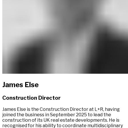
James Else​​​​‌ ‍ ​‍​‍‌‍ ‌ ​‍‌‍‍‌‌‍‌ ‌‍‍‌‌‍ ‍​‍​‍​ ‍‍​‍​‍‌ ​ ‌‍​‌‌‍ ‍‌‍‍‌‌ ‌​‌ ‍‌​‍ ‍‌‍‍‌‌‍ ​‍​‍​‍ ​​‍​‍‌‍‍​‌ ​‍‌‍‌‌‌‍‌‍​‍​‍​ ‍‍​‍​‍‌‍‍​‌ ‌​‌ ‌​‌ ​​‌ ​ ​ ‍‍​‍ ​‍ ‌‍ ​​‍ ‌‌‍​‌‌‍ ‍‌‍‌​​‍ ‌‌ ​‍​‍ ‌‌‍‍​‌‍ ‌ ‌​‌‍‌‌‌‍ ​‌ ​ ​‍ ‌‌ ​ ‌ ‌​‌ ‌‌‌‍‌​‌‍‍‌‌‍ ​‍ ‍‌ ‌‍‌‍‌‌‌ ​‍‌‍​ ‌‍‌‌‌‍ ​​‍ ‍‌‍​‌‌ ​​‌ ​​​‍ ‌‍‍‌‌‍ ‍‌ ‌​‌‍‌‌‌‍ ‍‌ ‌​​‍ ‌‍‌‌‌‍‌​‌‍‍‌‌ ‌​​‍ ‌‍ ‌‌‍ ‌‍‌​‌‍‌‌​ ‌‌ ​​‌ ​‍‌‍‌‌‌ ​ ‌‍‌‌‌‍ ‍‌ ‌​‌‍​‌‌ ‌​‌‍‍‌‌‍ ‌‍ ‍​ ‍ ‌‍‍‌‌‍‌​​ ‌‌‍​ ​ ‍​​ ‍​​ ​​‌‍​‍‌‍‌‍‌‍‌‍​ ​‍​‍ ‌‌‍​ ​ ​​​ ‌​​ ​​​‍ ‌​ ‌​​ ‌‌‌‍​‍​ ‌ ​‍ ‌‌‍​‌​ ‍‌‌‍‌​​ ‍​​‍ ‌‌‍​‍​ ‌ ​ ​‌​ ‍‌‌‍‌‌​ ​ ​ ​‌‌‍​ ‌‍‌‌‌‍​‌​ ​‌​ ​‍​ ‍ ‌ ‌​‌ ‍‌‌ ​​‌‍‌‌​ ‌‌‍​ ‌‍ ‌ ​‍‌ ​​‌‍ ‌ ​‍‌‍​‌‌ ‌​‌‍‌‌‌‌‌​‌‍‌‌‌‍​‌‌‍ ‌‌​ ‌‌‍‌‌‌‍ ‌‌‍​‍‌‍‌‌‌ ​‍​ ‍ ‌ ​​‌‍​‌‌ ‌​‌‍‍​​ ‌‌‍ ‍‌‍​‌‌‍ ‌‌‍‌‌​ ‌‍​‍‌‍​‌‌ ​ ‌‍‌‌‌‌‌‌‌ ​‍‌‍ ​​ ‌‌‍‍​‌ ‌​‌ ‌​‌ ​​‌ ​ ​‍‌‌​ ​ ‌​​‌​‍‌‌​ ​‍‌​‌‍​‍‌‌​ ​‍‌​‌‍‌‍ ​​‍ ‌‌‍​‌‌‍ ‍‌‍‌​​‍ ‌‌ ​‍​‍ ‌‌‍‍​‌‍ ‌ ‌​‌‍‌‌‌‍ ​‌ ​ ​‍ ‌‌ ​ ‌ ‌​‌ ‌‌‌‍‌​‌‍‍‌‌‍ ​‍ ‍‌ ‌‍‌‍‌‌‌ ​‍‌‍​ ‌‍‌‌‌‍ ​​‍ ‍‌‍​‌‌ ​​‌ ​​​‍‌‍‌‍‍‌‌‍‌​​ ‌‌‍​ ​ ‍​​ ‍​​ ​​‌‍​‍‌‍‌‍‌‍‌‍​ ​‍​‍ ‌‌‍​ ​ ​​​ ‌​​ ​​​‍ ‌​ ‌​​ ‌‌‌‍​‍​ ‌ ​‍ ‌‌‍​‌​ ‍‌‌‍‌​​ ‍​​‍ ‌‌‍​‍​ ‌ ​ ​‌​ ‍‌‌‍‌‌​ ​ ​ ​‌‌‍​ ‌‍‌‌‌‍​‌​ ​‌​ ​‍​‍‌‍‌ ‌​‌ ‍‌‌ ​​‌‍‌‌​ ‌‌‍​ ‌‍ ‌ ​‍‌ ​​‌‍ ‌ ​‍‌‍​‌‌ ‌​‌‍‌‌‌‌‌​‌‍‌‌‌‍​‌‌‍ ‌‌​ ‌‌‍‌‌‌‍ ‌‌‍​‍‌‍‌‌‌ ​‍​‍‌‍‌ ​​‌‍​‌‌ ‌​‌‍‍​​ ‌‌‍ ‍‌‍​‌‌‍ ‌‌‍‌‌​‍‌‍‌ ​​‌‍‌‌‌ ​‍‌ ​ ‌ ​​‌‍‌‌‌‍​ ‌ ‌​‌‍‍‌‌ ‌‍‌‍‌‌​ ‌‌ ​​‌ ‌‌‌‍​‍‌‍ ​‌‍‍‌‌ ​ ‌‍‍​‌‍‌‌‌‍‌​​‍​‍‌ ‌
Construction Director​​​​‌ ‍ ​‍​‍‌‍ ‌ ​‍‌‍‍‌‌‍‌ ‌‍‍‌‌‍ ‍​‍​‍​ ‍‍​‍​‍‌ ​ ‌‍​‌‌‍ ‍‌‍‍‌‌ ‌​‌ ‍‌​‍ ‍‌‍‍‌‌‍ ​‍​‍​‍ ​​‍​‍‌‍‍​‌ ​‍‌‍‌‌‌‍‌‍​‍​‍​ ‍‍​‍​‍‌‍‍​‌ ‌​‌ ‌​‌ ​​‌ ​ ​ ‍‍​‍ ​‍ ‌‍ ​​‍ ‌‌‍​‌‌‍ ‍‌‍‌​​‍ ‌‌ ​‍​‍ ‌‌‍‍​‌‍ ‌ ‌​‌‍‌‌‌‍ ​‌ ​ ​‍ ‌‌ ​ ‌ ‌​‌ ‌‌‌‍‌​‌‍‍‌‌‍ ​‍ ‍‌ ‌‍‌‍‌‌‌ ​‍‌‍​ ‌‍‌‌‌‍ ​​‍ ‍‌‍​‌‌ ​​‌ ​​​‍ ‌‍‍‌‌‍ ‍‌ ‌​‌‍‌‌‌‍ ‍‌ ‌​​‍ ‌‍‌‌‌‍‌​‌‍‍‌‌ ‌​​‍ ‌‍ ‌‌‍ ‌‍‌​‌‍‌‌​ ‌‌ ​​‌ ​‍‌‍‌‌‌ ​ ‌‍‌‌‌‍ ‍‌ ‌​‌‍​‌‌ ‌​‌‍‍‌‌‍ ‌‍ ‍​ ‍ ‌‍‍‌‌‍‌​​ ‌‌‍​ ​ ‍​​ ‍​​ ​​‌‍​‍‌‍‌‍‌‍‌‍​ ​‍​‍ ‌‌‍​ ​ ​​​ ‌​​ ​​​‍ ‌​ ‌​​ ‌‌‌‍​‍​ ‌ ​‍ ‌‌‍​‌​ ‍‌‌‍‌​​ ‍​​‍ ‌‌‍​‍​ ‌ ​ ​‌​ ‍‌‌‍‌‌​ ​ ​ ​‌‌‍​ ‌‍‌‌‌‍​‌​ ​‌​ ​‍​ ‍ ‌ ‌​‌ ‍‌‌ ​​‌‍‌‌​ ‌‌‍​ ‌‍ ‌ ​‍‌ ​​‌‍ ‌ ​‍‌‍​‌‌ ‌​‌‍‌‌‌‌‌​‌‍‌‌‌‍​‌‌‍ ‌‌​ ‌‌‍‌‌‌‍ ‌‌‍​‍‌‍‌‌‌ ​‍​ ‍ ‌ ​​‌‍​‌‌ ‌​‌‍‍​​ ‌‌ ​‍‌‍ ‌‍ ​‌‍‌‌​ ‌‍​‍‌‍​‌‌ ​ ‌‍‌‌‌‌‌‌‌ ​‍‌‍ ​​ ‌‌‍‍​‌ ‌​‌ ‌​‌ ​​‌ ​ ​‍‌‌​ ​ ‌​​‌​‍‌‌​ ​‍‌​‌‍​‍‌‌​ ​‍‌​‌‍‌‍ ​​‍ ‌‌‍​‌‌‍ ‍‌‍‌​​‍ ‌‌ ​‍​‍ ‌‌‍‍​‌‍ ‌ ‌​‌‍‌‌‌‍ ​‌ ​ ​‍ ‌‌ ​ ‌ ‌​‌ ‌‌‌‍‌​‌‍‍‌‌‍ ​‍ ‍‌ ‌‍‌‍‌‌‌ ​‍‌‍​ ‌‍‌‌‌‍ ​​‍ ‍‌‍​‌‌ ​​‌ ​​​‍‌‍‌‍‍‌‌‍‌​​ ‌‌‍​ ​ ‍​​ ‍​​ ​​‌‍​‍‌‍‌‍‌‍‌‍​ ​‍​‍ ‌‌‍​ ​ ​​​ ‌​​ ​​​‍ ‌​ ‌​​ ‌‌‌‍​‍​ ‌ ​‍ ‌‌‍​‌​ ‍‌‌‍‌​​ ‍​​‍ ‌‌‍​‍​ ‌ ​ ​‌​ ‍‌‌‍‌‌​ ​ ​ ​‌‌‍​ ‌‍‌‌‌‍​‌​ ​‌​ ​‍​‍‌‍‌ ‌​‌ ‍‌‌ ​​‌‍‌‌​ ‌‌‍​ ‌‍ ‌ ​‍‌ ​​‌‍ ‌ ​‍‌‍​‌‌ ‌​‌‍‌‌‌‌‌​‌‍‌‌‌‍​‌‌‍ ‌‌​ ‌‌‍‌‌‌‍ ‌‌‍​‍‌‍‌‌‌ ​‍​‍‌‍‌ ​​‌‍​‌‌ ‌​‌‍‍​​ ‌‌ ​‍‌‍ ‌‍ ​‌‍‌‌​‍‌‍‌ ​​‌‍‌‌‌ ​‍‌ ​ ‌ ​​‌‍‌‌‌‍​ ‌ ‌​‌‍‍‌‌ ‌‍‌‍‌‌​ ‌‌ ​​‌ ‌‌‌‍​‍‌‍ ​‌‍‍‌‌ ​ ‌‍‍​‌‍‌‌‌‍‌​​‍​‍‌ ‌
James Else is the Construction Director at L+R, having
joined the business in September 2025 to lead the
construction of its UK real estate developments. He is
recognised for his ability to coordinate multidisciplinary