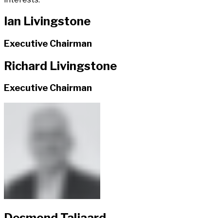
Ian Livingstone​​​​‌ ‍ ​‍​‍‌‍ ‌ ​‍‌‍‍‌‌‍‌ ‌‍‍‌‌‍ ‍​‍​‍​ ‍‍​‍​‍‌ ​ ‌‍​‌‌‍ ‍‌‍‍‌‌ ‌​‌ ‍‌​‍ ‍‌‍‍‌‌‍ ​‍​‍​‍ ​​‍​‍‌‍‍​‌ ​‍‌‍‌‌‌‍‌‍​‍​‍​ ‍‍​‍​‍‌‍‍​‌ ‌​‌ ‌​‌ ​​‌ ​ ​ ‍‍​‍ ​‍ ‌‍ ​​‍ ‌‌‍​‌‌‍ ‍‌‍‌​​‍ ‌‌ ​‍​‍ ‌‌‍‍​‌‍ ‌ ‌​‌‍‌‌‌‍ ​‌ ​ ​‍ ‌‌ ​ ‌ ‌​‌ ‌‌‌‍‌​‌‍‍‌‌‍ ​‍ ‍‌ ‌‍‌‍‌‌‌ ​‍‌‍​ ‌‍‌‌‌‍ ​​‍ ‍‌‍​‌‌ ​​‌ ​​​‍ ‌‍‍‌‌‍ ‍‌ ‌​‌‍‌‌‌‍ ‍‌ ‌​​‍ ‌‍‌‌‌‍‌​‌‍‍‌‌ ‌​​‍ ‌‍ ‌‌‍ ‌‍‌​‌‍‌‌​ ‌‌ ​​‌ ​‍‌‍‌‌‌ ​ ‌‍‌‌‌‍ ‍‌ ‌​‌‍​‌‌ ‌​‌‍‍‌‌‍ ‌‍ ‍​ ‍ ‌‍‍‌‌‍‌​​ ‌​ ‍​​ ‌‌​ ‌‍​ ‌‍​ ​​​ ‍​​ ​​‌‍​‍​‍ ‌​ ‌‍‌‍​‌​ ​‌‌‍‌‌​‍ ‌​ ‌​​ ‍‌​ ​‌​ ​‌​‍ ‌​ ‍‌​ ​‍​ ‍‌‌‍​‌​‍ ‌‌‍‌‍‌‍‌‍​ ‍​‌‍‌​​ ​‍‌‍​‍‌‍​ ​ ‌‍‌‍​‍​ ​‌​ ‌​‌‍​ ​ ‍ ‌ ‌​‌ ‍‌‌ ​​‌‍‌‌​ ‌‌‍​ ‌‍ ‌ ​‍‌ ​​‌‍ ‌ ​‍‌‍​‌‌ ‌​‌‍‌‌‌‌​​‌‍​‌‌‍‌ ‌‍‌‌​ ‍ ‌ ​​‌‍​‌‌ ‌​‌‍‍​​ ‌‌ ​​‌‍​‌‌‍‌ ‌‍‌‌‌​​‍‌ ‌‌‌‍‍‌‌‍ ​‌‍‌​‌‍‌‌‌ ​‍​‍‌‌​ ‌‌‌​​‍‌‌ ‌‍‍ ‌‍‌‌‌ ‍‌​‍‌‌​ ​ ‌​‌​​‍‌‌​ ​ ‌​‌​​‍‌‌​ ​‍​ ​‍‌‍‌‍​ ‌‌​ ‍​‌‍‌‍‌‍​ ‌‍‌‌​ ‌​‌‍​ ‌‍‌‍‌‍​ ‌‍​ ​ ‌‌​‍‌‌​ ​‍​ ​‍​‍‌‌​ ‌‌‌​‌​​‍ ‍‌‍​ ‌‍​‌‌ ​‍‌‍‌​‌ ​ ​‍‌‌​ ‌‌‌​​‍‌‌ ‌‍‍ ‌‍‌‌‌ ‍‌​‍‌‌​ ​ ‌​‌​​‍‌‌​ ​ ‌​‌​​‍‌‌​ ​‍​ ​‍​ ​‌​ ​​‌‍​ ​ ‌ ​ ​‍‌‍​‌‌‍​‌‌‍‌​‌‍​‌‌‍‌‌‌‍​ ‌‍‌​​‍‌‌​ ​‍​ ​‍​‍‌‌​ ‌‌‌​‌​​‍ ‍‌ ‌​‌‍‍‌‌ ‌​‌‍ ​‌‍‌‌​ ‌‍​‍‌‍​‌‌ ​ ‌‍‌‌‌‌‌‌‌ ​‍‌‍ ​​ ‌‌‍‍​‌ ‌​‌ ‌​‌ ​​‌ ​ ​‍‌‌​ ​ ‌​​‌​‍‌‌​ ​‍‌​‌‍​‍‌‌​ ​‍‌​‌‍‌‍ ​​‍ ‌‌‍​‌‌‍ ‍‌‍‌​​‍ ‌‌ ​‍​‍ ‌‌‍‍​‌‍ ‌ ‌​‌‍‌‌‌‍ ​‌ ​ ​‍ ‌‌ ​ ‌ ‌​‌ ‌‌‌‍‌​‌‍‍‌‌‍ ​‍ ‍‌ ‌‍‌‍‌‌‌ ​‍‌‍​ ‌‍‌‌‌‍ ​​‍ ‍‌‍​‌‌ ​​‌ ​​​‍‌‍‌‍‍‌‌‍‌​​ ‌​ ‍​​ ‌‌​ ‌‍​ ‌‍​ ​​​ ‍​​ ​​‌‍​‍​‍ ‌​ ‌‍‌‍​‌​ ​‌‌‍‌‌​‍ ‌​ ‌​​ ‍‌​ ​‌​ ​‌​‍ ‌​ ‍‌​ ​‍​ ‍‌‌‍​‌​‍ ‌‌‍‌‍‌‍‌‍​ ‍​‌‍‌​​ ​‍‌‍​‍‌‍​ ​ ‌‍‌‍​‍​ ​‌​ ‌​‌‍​ ​‍‌‍‌ ‌​‌ ‍‌‌ ​​‌‍‌‌​ ‌‌‍​ ‌‍ ‌ ​‍‌ ​​‌‍ ‌ ​‍‌‍​‌‌ ‌​‌‍‌‌‌‌​​‌‍​‌‌‍‌ ‌‍‌‌​‍‌‍‌ ​​‌‍​‌‌ ‌​‌‍‍​​ ‌‌ ​​‌‍​‌‌‍‌ ‌‍‌‌‌​​‍‌ ‌‌‌‍‍‌‌‍ ​‌‍‌​‌‍‌‌‌ ​‍​‍‌‌​ ‌‌‌​​‍‌‌ ‌‍‍ ‌‍‌‌‌ ‍‌​‍‌‌​ ​ ‌​‌​​‍‌‌​ ​ ‌​‌​​‍‌‌​ ​‍​ ​‍‌‍‌‍​ ‌‌​ ‍​‌‍‌‍‌‍​ ‌‍‌‌​ ‌​‌‍​ ‌‍‌‍‌‍​ ‌‍​ ​ ‌‌​‍‌‌​ ​‍​ ​‍​‍‌‌​ ‌‌‌​‌​​‍ ‍‌‍​ ‌‍​‌‌ ​‍‌‍‌​‌ ​ ​‍‌‌​ ‌‌‌​​‍‌‌ ‌‍‍ ‌‍‌‌‌ ‍‌​‍‌‌​ ​ ‌​‌​​‍‌‌​ ​ ‌​‌​​‍‌‌​ ​‍​ ​‍​ ​‌​ ​​‌‍​ ​ ‌ ​ ​‍‌‍​‌‌‍​‌‌‍‌​‌‍​‌‌‍‌‌‌‍​ ‌‍‌​​‍‌‌​ ​‍​ ​‍​‍‌‌​ ‌‌‌​‌​​‍ ‍‌ ‌​‌‍‍‌‌ ‌​‌‍ ​‌‍‌‌​‍‌‍‌ ​​‌‍‌‌‌ ​‍‌ ​ ‌ ​​‌‍‌‌‌‍​ ‌ ‌​‌‍‍‌‌ ‌‍‌‍‌‌​ ‌‌ ​​‌ ‌‌‌‍​‍‌‍ ​‌‍‍‌‌ ​ ‌‍‍​‌‍‌‌‌‍‌​​‍​‍‌ ‌
Executive Chairman​​​​‌ ‍ ​‍​‍‌‍ ‌ ​‍‌‍‍‌‌‍‌ ‌‍‍‌‌‍ ‍​‍​‍​ ‍‍​‍​‍‌ ​ ‌‍​‌‌‍ ‍‌‍‍‌‌ ‌​‌ ‍‌​‍ ‍‌‍‍‌‌‍ ​‍​‍​‍ ​​‍​‍‌‍‍​‌ ​‍‌‍‌‌‌‍‌‍​‍​‍​ ‍‍​‍​‍‌‍‍​‌ ‌​‌ ‌​‌ ​​‌ ​ ​ ‍‍​‍ ​‍ ‌‍ ​​‍ ‌‌‍​‌‌‍ ‍‌‍‌​​‍ ‌‌ ​‍​‍ ‌‌‍‍​‌‍ ‌ ‌​‌‍‌‌‌‍ ​‌ ​ ​‍ ‌‌ ​ ‌ ‌​‌ ‌‌‌‍‌​‌‍‍‌‌‍ ​‍ ‍‌ ‌‍‌‍‌‌‌ ​‍‌‍​ ‌‍‌‌‌‍ ​​‍ ‍‌‍​‌‌ ​​‌ ​​​‍ ‌‍‍‌‌‍ ‍‌ ‌​‌‍‌‌‌‍ ‍‌ ‌​​‍ ‌‍‌‌‌‍‌​‌‍‍‌‌ ‌​​‍ ‌‍ ‌‌‍ ‌‍‌​‌‍‌‌​ ‌‌ ​​‌ ​‍‌‍‌‌‌ ​ ‌‍‌‌‌‍ ‍‌ ‌​‌‍​‌‌ ‌​‌‍‍‌‌‍ ‌‍ ‍​ ‍ ‌‍‍‌‌‍‌​​ ‌​ ‍​​ ‌‌​ ‌‍​ ‌‍​ ​​​ ‍​​ ​​‌‍​‍​‍ ‌​ ‌‍‌‍​‌​ ​‌‌‍‌‌​‍ ‌​ ‌​​ ‍‌​ ​‌​ ​‌​‍ ‌​ ‍‌​ ​‍​ ‍‌‌‍​‌​‍ ‌‌‍‌‍‌‍‌‍​ ‍​‌‍‌​​ ​‍‌‍​‍‌‍​ ​ ‌‍‌‍​‍​ ​‌​ ‌​‌‍​ ​ ‍ ‌ ‌​‌ ‍‌‌ ​​‌‍‌‌​ ‌‌‍​ ‌‍ ‌ ​‍‌ ​​‌‍ ‌ ​‍‌‍​‌‌ ‌​‌‍‌‌‌‌​​‌‍​‌‌‍‌ ‌‍‌‌​ ‍ ‌ ​​‌‍​‌‌ ‌​‌‍‍​​ ‌‌ ​​‌‍​‌‌‍‌ ‌‍‌‌‌​​‍‌ ‌‌‌‍‍‌‌‍ ​‌‍‌​‌‍‌‌‌ ​‍​‍‌‌​ ‌‌‌​​‍‌‌ ‌‍‍ ‌‍‌‌‌ ‍‌​‍‌‌​ ​ ‌​‌​​‍‌‌​ ​ ‌​‌​​‍‌‌​ ​‍​ ​‍‌‍‌‍​ ‌‌​ ‍​‌‍‌‍‌‍​ ‌‍‌‌​ ‌​‌‍​ ‌‍‌‍‌‍​ ‌‍​ ​ ‌‌​‍‌‌​ ​‍​ ​‍​‍‌‌​ ‌‌‌​‌​​‍ ‍‌‍​ ‌‍​‌‌ ​‍‌‍‌​‌ ​ ​‍‌‌​ ‌‌‌​​‍‌‌ ‌‍‍ ‌‍‌‌‌ ‍‌​‍‌‌​ ​ ‌​‌​​‍‌‌​ ​ ‌​‌​​‍‌‌​ ​‍​ ​‍​ ​‌​ ​​‌‍​ ​ ‌ ​ ​‍‌‍​‌‌‍​‌‌‍‌​‌‍​‌‌‍‌‌‌‍​ ‌‍‌​​‍‌‌​ ​‍​ ​‍​‍‌‌​ ‌‌‌​‌​​‍ ‍‌ ​ ‌ ‌‌‌‍​‍‌ ‌​‌‍‍‌‌ ‌​‌‍ ​‌‍‌‌​ ‌‍​‍‌‍​‌‌ ​ ‌‍‌‌‌‌‌‌‌ ​‍‌‍ ​​ ‌‌‍‍​‌ ‌​‌ ‌​‌ ​​‌ ​ ​‍‌‌​ ​ ‌​​‌​‍‌‌​ ​‍‌​‌‍​‍‌‌​ ​‍‌​‌‍‌‍ ​​‍ ‌‌‍​‌‌‍ ‍‌‍‌​​‍ ‌‌ ​‍​‍ ‌‌‍‍​‌‍ ‌ ‌​‌‍‌‌‌‍ ​‌ ​ ​‍ ‌‌ ​ ‌ ‌​‌ ‌‌‌‍‌​‌‍‍‌‌‍ ​‍ ‍‌ ‌‍‌‍‌‌‌ ​‍‌‍​ ‌‍‌‌‌‍ ​​‍ ‍‌‍​‌‌ ​​‌ ​​​‍‌‍‌‍‍‌‌‍‌​​ ‌​ ‍​​ ‌‌​ ‌‍​ ‌‍​ ​​​ ‍​​ ​​‌‍​‍​‍ ‌​ ‌‍‌‍​‌​ ​‌‌‍‌‌​‍ ‌​ ‌​​ ‍‌​ ​‌​ ​‌​‍ ‌​ ‍‌​ ​‍​ ‍‌‌‍​‌​‍ ‌‌‍‌‍‌‍‌‍​ ‍​‌‍‌​​ ​‍‌‍​‍‌‍​ ​ ‌‍‌‍​‍​ ​‌​ ‌​‌‍​ ​‍‌‍‌ ‌​‌ ‍‌‌ ​​‌‍‌‌​ ‌‌‍​ ‌‍ ‌ ​‍‌ ​​‌‍ ‌ ​‍‌‍​‌‌ ‌​‌‍‌‌‌‌​​‌‍​‌‌‍‌ ‌‍‌‌​‍‌‍‌ ​​‌‍​‌‌ ‌​‌‍‍​​ ‌‌ ​​‌‍​‌‌‍‌ ‌‍‌‌‌​​‍‌ ‌‌‌‍‍‌‌‍ ​‌‍‌​‌‍‌‌‌ ​‍​‍‌‌​ ‌‌‌​​‍‌‌ ‌‍‍ ‌‍‌‌‌ ‍‌​‍‌‌​ ​ ‌​‌​​‍‌‌​ ​ ‌​‌​​‍‌‌​ ​‍​ ​‍‌‍‌‍​ ‌‌​ ‍​‌‍‌‍‌‍​ ‌‍‌‌​ ‌​‌‍​ ‌‍‌‍‌‍​ ‌‍​ ​ ‌‌​‍‌‌​ ​‍​ ​‍​‍‌‌​ ‌‌‌​‌​​‍ ‍‌‍​ ‌‍​‌‌ ​‍‌‍‌​‌ ​ ​‍‌‌​ ‌‌‌​​‍‌‌ ‌‍‍ ‌‍‌‌‌ ‍‌​‍‌‌​ ​ ‌​‌​​‍‌‌​ ​ ‌​‌​​‍‌‌​ ​‍​ ​‍​ ​‌​ ​​‌‍​ ​ ‌ ​ ​‍‌‍​‌‌‍​‌‌‍‌​‌‍​‌‌‍‌‌‌‍​ ‌‍‌​​‍‌‌​ ​‍​ ​‍​‍‌‌​ ‌‌‌​‌​​‍ ‍‌ ​ ‌ ‌‌‌‍​‍‌ ‌​‌‍‍‌‌ ‌​‌‍ ​‌‍‌‌​‍‌‍‌ ​​‌‍‌‌‌ ​‍‌ ​ ‌ ​​‌‍‌‌‌‍​ ‌ ‌​‌‍‍‌‌ ‌‍‌‍‌‌​ ‌‌ ​​‌ ‌‌‌‍​‍‌‍ ​‌‍‍‌‌ ​ ‌‍‍​‌‍‌‌‌‍‌​​‍​‍‌ ‌
Richard Livingstone​​​​‌ ‍ ​‍​‍‌‍ ‌ ​‍‌‍‍‌‌‍‌ ‌‍‍‌‌‍ ‍​‍​‍​ ‍‍​‍​‍‌ ​ ‌‍​‌‌‍ ‍‌‍‍‌‌ ‌​‌ ‍‌​‍ ‍‌‍‍‌‌‍ ​‍​‍​‍ ​​‍​‍‌‍‍​‌ ​‍‌‍‌‌‌‍‌‍​‍​‍​ ‍‍​‍​‍‌‍‍​‌ ‌​‌ ‌​‌ ​​‌ ​ ​ ‍‍​‍ ​‍ ‌‍ ​​‍ ‌‌‍​‌‌‍ ‍‌‍‌​​‍ ‌‌ ​‍​‍ ‌‌‍‍​‌‍ ‌ ‌​‌‍‌‌‌‍ ​‌ ​ ​‍ ‌‌ ​ ‌ ‌​‌ ‌‌‌‍‌​‌‍‍‌‌‍ ​‍ ‍‌ ‌‍‌‍‌‌‌ ​‍‌‍​ ‌‍‌‌‌‍ ​​‍ ‍‌‍​‌‌ ​​‌ ​​​‍ ‌‍‍‌‌‍ ‍‌ ‌​‌‍‌‌‌‍ ‍‌ ‌​​‍ ‌‍‌‌‌‍‌​‌‍‍‌‌ ‌​​‍ ‌‍ ‌‌‍ ‌‍‌​‌‍‌‌​ ‌‌ ​​‌ ​‍‌‍‌‌‌ ​ ‌‍‌‌‌‍ ‍‌ ‌​‌‍​‌‌ ‌​‌‍‍‌‌‍ ‌‍ ‍​ ‍ ‌‍‍‌‌‍‌​​ ‌​ ‍​​ ‌‌​ ‌‍​ ‌‍​ ​​​ ‍​​ ​​‌‍​‍​‍ ‌​ ‌‍‌‍​‌​ ​‌‌‍‌‌​‍ ‌​ ‌​​ ‍‌​ ​‌​ ​‌​‍ ‌​ ‍‌​ ​‍​ ‍‌‌‍​‌​‍ ‌‌‍‌‍‌‍‌‍​ ‍​‌‍‌​​ ​‍‌‍​‍‌‍​ ​ ‌‍‌‍​‍​ ​‌​ ‌​‌‍​ ​ ‍ ‌ ‌​‌ ‍‌‌ ​​‌‍‌‌​ ‌‌‍​ ‌‍ ‌ ​‍‌ ​​‌‍ ‌ ​‍‌‍​‌‌ ‌​‌‍‌‌‌‌​​‌‍​‌‌‍‌ ‌‍‌‌​ ‍ ‌ ​​‌‍​‌‌ ‌​‌‍‍​​ ‌‌ ​​‌‍​‌‌‍‌ ‌‍‌‌‌​​‍‌ ‌‌‌‍‍‌‌‍ ​‌‍‌​‌‍‌‌‌ ​‍​‍‌‌​ ‌‌‌​​‍‌‌ ‌‍‍ ‌‍‌‌‌ ‍‌​‍‌‌​ ​ ‌​‌​​‍‌‌​ ​ ‌​‌​​‍‌‌​ ​‍​ ​‍‌‍‌‍​ ‌‌​ ‍​‌‍‌‍‌‍​ ‌‍‌‌​ ‌​‌‍​ ‌‍‌‍‌‍​ ‌‍​ ​ ‌‌​‍‌‌​ ​‍​ ​‍​‍‌‌​ ‌‌‌​‌​​‍ ‍‌‍​ ‌‍​‌‌ ​‍‌‍‌​‌ ​ ​‍‌‌​ ‌‌‌​​‍‌‌ ‌‍‍ ‌‍‌‌‌ ‍‌​‍‌‌​ ​ ‌​‌​​‍‌‌​ ​ ‌​‌​​‍‌‌​ ​‍​ ​‍‌‍‌‍​ ‌​​ ‍​​ ‌ ​ ‌‌​ ​‍‌‍​‍‌‍​ ​ ‌ ​ ‌‌​ ​ ​ ​‍​‍‌‌​ ​‍​ ​‍​‍‌‌​ ‌‌‌​‌​​‍ ‍‌ ‌​‌‍‍‌‌ ‌​‌‍ ​‌‍‌‌​ ‌‍​‍‌‍​‌‌ ​ ‌‍‌‌‌‌‌‌‌ ​‍‌‍ ​​ ‌‌‍‍​‌ ‌​‌ ‌​‌ ​​‌ ​ ​‍‌‌​ ​ ‌​​‌​‍‌‌​ ​‍‌​‌‍​‍‌‌​ ​‍‌​‌‍‌‍ ​​‍ ‌‌‍​‌‌‍ ‍‌‍‌​​‍ ‌‌ ​‍​‍ ‌‌‍‍​‌‍ ‌ ‌​‌‍‌‌‌‍ ​‌ ​ ​‍ ‌‌ ​ ‌ ‌​‌ ‌‌‌‍‌​‌‍‍‌‌‍ ​‍ ‍‌ ‌‍‌‍‌‌‌ ​‍‌‍​ ‌‍‌‌‌‍ ​​‍ ‍‌‍​‌‌ ​​‌ ​​​‍‌‍‌‍‍‌‌‍‌​​ ‌​ ‍​​ ‌‌​ ‌‍​ ‌‍​ ​​​ ‍​​ ​​‌‍​‍​‍ ‌​ ‌‍‌‍​‌​ ​‌‌‍‌‌​‍ ‌​ ‌​​ ‍‌​ ​‌​ ​‌​‍ ‌​ ‍‌​ ​‍​ ‍‌‌‍​‌​‍ ‌‌‍‌‍‌‍‌‍​ ‍​‌‍‌​​ ​‍‌‍​‍‌‍​ ​ ‌‍‌‍​‍​ ​‌​ ‌​‌‍​ ​‍‌‍‌ ‌​‌ ‍‌‌ ​​‌‍‌‌​ ‌‌‍​ ‌‍ ‌ ​‍‌ ​​‌‍ ‌ ​‍‌‍​‌‌ ‌​‌‍‌‌‌‌​​‌‍​‌‌‍‌ ‌‍‌‌​‍‌‍‌ ​​‌‍​‌‌ ‌​‌‍‍​​ ‌‌ ​​‌‍​‌‌‍‌ ‌‍‌‌‌​​‍‌ ‌‌‌‍‍‌‌‍ ​‌‍‌​‌‍‌‌‌ ​‍​‍‌‌​ ‌‌‌​​‍‌‌ ‌‍‍ ‌‍‌‌‌ ‍‌​‍‌‌​ ​ ‌​‌​​‍‌‌​ ​ ‌​‌​​‍‌‌​ ​‍​ ​‍‌‍‌‍​ ‌‌​ ‍​‌‍‌‍‌‍​ ‌‍‌‌​ ‌​‌‍​ ‌‍‌‍‌‍​ ‌‍​ ​ ‌‌​‍‌‌​ ​‍​ ​‍​‍‌‌​ ‌‌‌​‌​​‍ ‍‌‍​ ‌‍​‌‌ ​‍‌‍‌​‌ ​ ​‍‌‌​ ‌‌‌​​‍‌‌ ‌‍‍ ‌‍‌‌‌ ‍‌​‍‌‌​ ​ ‌​‌​​‍‌‌​ ​ ‌​‌​​‍‌‌​ ​‍​ ​‍‌‍‌‍​ ‌​​ ‍​​ ‌ ​ ‌‌​ ​‍‌‍​‍‌‍​ ​ ‌ ​ ‌‌​ ​ ​ ​‍​‍‌‌​ ​‍​ ​‍​‍‌‌​ ‌‌‌​‌​​‍ ‍‌ ‌​‌‍‍‌‌ ‌​‌‍ ​‌‍‌‌​‍‌‍‌ ​​‌‍‌‌‌ ​‍‌ ​ ‌ ​​‌‍‌‌‌‍​ ‌ ‌​‌‍‍‌‌ ‌‍‌‍‌‌​ ‌‌ ​​‌ ‌‌‌‍​‍‌‍ ​‌‍‍‌‌ ​ ‌‍‍​‌‍‌‌‌‍‌​​‍​‍‌ ‌
Executive Chairman​​​​‌ ‍ ​‍​‍‌‍ ‌ ​‍‌‍‍‌‌‍‌ ‌‍‍‌‌‍ ‍​‍​‍​ ‍‍​‍​‍‌ ​ ‌‍​‌‌‍ ‍‌‍‍‌‌ ‌​‌ ‍‌​‍ ‍‌‍‍‌‌‍ ​‍​‍​‍ ​​‍​‍‌‍‍​‌ ​‍‌‍‌‌‌‍‌‍​‍​‍​ ‍‍​‍​‍‌‍‍​‌ ‌​‌ ‌​‌ ​​‌ ​ ​ ‍‍​‍ ​‍ ‌‍ ​​‍ ‌‌‍​‌‌‍ ‍‌‍‌​​‍ ‌‌ ​‍​‍ ‌‌‍‍​‌‍ ‌ ‌​‌‍‌‌‌‍ ​‌ ​ ​‍ ‌‌ ​ ‌ ‌​‌ ‌‌‌‍‌​‌‍‍‌‌‍ ​‍ ‍‌ ‌‍‌‍‌‌‌ ​‍‌‍​ ‌‍‌‌‌‍ ​​‍ ‍‌‍​‌‌ ​​‌ ​​​‍ ‌‍‍‌‌‍ ‍‌ ‌​‌‍‌‌‌‍ ‍‌ ‌​​‍ ‌‍‌‌‌‍‌​‌‍‍‌‌ ‌​​‍ ‌‍ ‌‌‍ ‌‍‌​‌‍‌‌​ ‌‌ ​​‌ ​‍‌‍‌‌‌ ​ ‌‍‌‌‌‍ ‍‌ ‌​‌‍​‌‌ ‌​‌‍‍‌‌‍ ‌‍ ‍​ ‍ ‌‍‍‌‌‍‌​​ ‌​ ‍​​ ‌‌​ ‌‍​ ‌‍​ ​​​ ‍​​ ​​‌‍​‍​‍ ‌​ ‌‍‌‍​‌​ ​‌‌‍‌‌​‍ ‌​ ‌​​ ‍‌​ ​‌​ ​‌​‍ ‌​ ‍‌​ ​‍​ ‍‌‌‍​‌​‍ ‌‌‍‌‍‌‍‌‍​ ‍​‌‍‌​​ ​‍‌‍​‍‌‍​ ​ ‌‍‌‍​‍​ ​‌​ ‌​‌‍​ ​ ‍ ‌ ‌​‌ ‍‌‌ ​​‌‍‌‌​ ‌‌‍​ ‌‍ ‌ ​‍‌ ​​‌‍ ‌ ​‍‌‍​‌‌ ‌​‌‍‌‌‌‌​​‌‍​‌‌‍‌ ‌‍‌‌​ ‍ ‌ ​​‌‍​‌‌ ‌​‌‍‍​​ ‌‌ ​​‌‍​‌‌‍‌ ‌‍‌‌‌​​‍‌ ‌‌‌‍‍‌‌‍ ​‌‍‌​‌‍‌‌‌ ​‍​‍‌‌​ ‌‌‌​​‍‌‌ ‌‍‍ ‌‍‌‌‌ ‍‌​‍‌‌​ ​ ‌​‌​​‍‌‌​ ​ ‌​‌​​‍‌‌​ ​‍​ ​‍‌‍‌‍​ ‌‌​ ‍​‌‍‌‍‌‍​ ‌‍‌‌​ ‌​‌‍​ ‌‍‌‍‌‍​ ‌‍​ ​ ‌‌​‍‌‌​ ​‍​ ​‍​‍‌‌​ ‌‌‌​‌​​‍ ‍‌‍​ ‌‍​‌‌ ​‍‌‍‌​‌ ​ ​‍‌‌​ ‌‌‌​​‍‌‌ ‌‍‍ ‌‍‌‌‌ ‍‌​‍‌‌​ ​ ‌​‌​​‍‌‌​ ​ ‌​‌​​‍‌‌​ ​‍​ ​‍‌‍‌‍​ ‌​​ ‍​​ ‌ ​ ‌‌​ ​‍‌‍​‍‌‍​ ​ ‌ ​ ‌‌​ ​ ​ ​‍​‍‌‌​ ​‍​ ​‍​‍‌‌​ ‌‌‌​‌​​‍ ‍‌ ​ ‌ ‌‌‌‍​‍‌ ‌​‌‍‍‌‌ ‌​‌‍ ​‌‍‌‌​ ‌‍​‍‌‍​‌‌ ​ ‌‍‌‌‌‌‌‌‌ ​‍‌‍ ​​ ‌‌‍‍​‌ ‌​‌ ‌​‌ ​​‌ ​ ​‍‌‌​ ​ ‌​​‌​‍‌‌​ ​‍‌​‌‍​‍‌‌​ ​‍‌​‌‍‌‍ ​​‍ ‌‌‍​‌‌‍ ‍‌‍‌​​‍ ‌‌ ​‍​‍ ‌‌‍‍​‌‍ ‌ ‌​‌‍‌‌‌‍ ​‌ ​ ​‍ ‌‌ ​ ‌ ‌​‌ ‌‌‌‍‌​‌‍‍‌‌‍ ​‍ ‍‌ ‌‍‌‍‌‌‌ ​‍‌‍​ ‌‍‌‌‌‍ ​​‍ ‍‌‍​‌‌ ​​‌ ​​​‍‌‍‌‍‍‌‌‍‌​​ ‌​ ‍​​ ‌‌​ ‌‍​ ‌‍​ ​​​ ‍​​ ​​‌‍​‍​‍ ‌​ ‌‍‌‍​‌​ ​‌‌‍‌‌​‍ ‌​ ‌​​ ‍‌​ ​‌​ ​‌​‍ ‌​ ‍‌​ ​‍​ ‍‌‌‍​‌​‍ ‌‌‍‌‍‌‍‌‍​ ‍​‌‍‌​​ ​‍‌‍​‍‌‍​ ​ ‌‍‌‍​‍​ ​‌​ ‌​‌‍​ ​‍‌‍‌ ‌​‌ ‍‌‌ ​​‌‍‌‌​ ‌‌‍​ ‌‍ ‌ ​‍‌ ​​‌‍ ‌ ​‍‌‍​‌‌ ‌​‌‍‌‌‌‌​​‌‍​‌‌‍‌ ‌‍‌‌​‍‌‍‌ ​​‌‍​‌‌ ‌​‌‍‍​​ ‌‌ ​​‌‍​‌‌‍‌ ‌‍‌‌‌​​‍‌ ‌‌‌‍‍‌‌‍ ​‌‍‌​‌‍‌‌‌ ​‍​‍‌‌​ ‌‌‌​​‍‌‌ ‌‍‍ ‌‍‌‌‌ ‍‌​‍‌‌​ ​ ‌​‌​​‍‌‌​ ​ ‌​‌​​‍‌‌​ ​‍​ ​‍‌‍‌‍​ ‌‌​ ‍​‌‍‌‍‌‍​ ‌‍‌‌​ ‌​‌‍​ ‌‍‌‍‌‍​ ‌‍​ ​ ‌‌​‍‌‌​ ​‍​ ​‍​‍‌‌​ ‌‌‌​‌​​‍ ‍‌‍​ ‌‍​‌‌ ​‍‌‍‌​‌ ​ ​‍‌‌​ ‌‌‌​​‍‌‌ ‌‍‍ ‌‍‌‌‌ ‍‌​‍‌‌​ ​ ‌​‌​​‍‌‌​ ​ ‌​‌​​‍‌‌​ ​‍​ ​‍‌‍‌‍​ ‌​​ ‍​​ ‌ ​ ‌‌​ ​‍‌‍​‍‌‍​ ​ ‌ ​ ‌‌​ ​ ​ ​‍​‍‌‌​ ​‍​ ​‍​‍‌‌​ ‌‌‌​‌​​‍ ‍‌ ​ ‌ ‌‌‌‍​‍‌ ‌​‌‍‍‌‌ ‌​‌‍ ​‌‍‌‌​‍‌‍‌ ​​‌‍‌‌‌ ​‍‌ ​ ‌ ​​‌‍‌‌‌‍​ ‌ ‌​‌‍‍‌‌ ‌‍‌‍‌‌​ ‌‌ ​​‌ ‌‌‌‍​‍‌‍ ​‌‍‍‌‌ ​ ‌‍‍​‌‍‌‌‌‍‌​​‍​‍‌ ‌
Desmond Taljaard​​​​‌ ‍ ​‍​‍‌‍ ‌ ​‍‌‍‍‌‌‍‌ ‌‍‍‌‌‍ ‍​‍​‍​ ‍‍​‍​‍‌ ​ ‌‍​‌‌‍ ‍‌‍‍‌‌ ‌​‌ ‍‌​‍ ‍‌‍‍‌‌‍ ​‍​‍​‍ ​​‍​‍‌‍‍​‌ ​‍‌‍‌‌‌‍‌‍​‍​‍​ ‍‍​‍​‍‌‍‍​‌ ‌​‌ ‌​‌ ​​‌ ​ ​ ‍‍​‍ ​‍ ‌‍ ​​‍ ‌‌‍​‌‌‍ ‍‌‍‌​​‍ ‌‌ ​‍​‍ ‌‌‍‍​‌‍ ‌ ‌​‌‍‌‌‌‍ ​‌ ​ ​‍ ‌‌ ​ ‌ ‌​‌ ‌‌‌‍‌​‌‍‍‌‌‍ ​‍ ‍‌ ‌‍‌‍‌‌‌ ​‍‌‍​ ‌‍‌‌‌‍ ​​‍ ‍‌‍​‌‌ ​​‌ ​​​‍ ‌‍‍‌‌‍ ‍‌ ‌​‌‍‌‌‌‍ ‍‌ ‌​​‍ ‌‍‌‌‌‍‌​‌‍‍‌‌ ‌​​‍ ‌‍ ‌‌‍ ‌‍‌​‌‍‌‌​ ‌‌ ​​‌ ​‍‌‍‌‌‌ ​ ‌‍‌‌‌‍ ‍‌ ‌​‌‍​‌‌ ‌​‌‍‍‌‌‍ ‌‍ ‍​ ‍ ‌‍‍‌‌‍‌​​ ‌​ ‌‌‌‍‌‍​ ‌​‌‍​‍​ ‌​‌‍​ ‌‍‌‍‌‍​‍​‍ ‌​ ‍‌​ ‍​‌‍​‍​ ‌​​‍ ‌​ ‌​​ ​ ​ ​‌‌‍​‌​‍ ‌‌‍​‌​ ‌​​ ‍​‌‍‌‌​‍ ‌​ ‍​‌‍‌‌‌‍​‍​ ​ ​ ​‌​ ‌‍‌‍‌​​ ‌​‌‍‌‌​ ‍​​ ‍‌​ ‌‍​ ‍ ‌ ‌​‌ ‍‌‌ ​​‌‍‌‌​ ‌‌‍​ ‌‍ ‌ ​‍‌ ​​‌‍ ‌ ​‍‌‍​‌‌ ‌​‌‍‌‌‌‌‌​‌‍‌‌‌‍​‌‌‍ ‌‌​ ‌‌‍‌‌‌‍ ‌‌‍​‍‌‍‌‌‌ ​‍​ ‍ ‌ ​​‌‍​‌‌ ‌​‌‍‍​​ ‌‌‍ ‍‌‍​‌‌‍ ‌‌‍‌‌​ ‌‍​‍‌‍​‌‌ ​ ‌‍‌‌‌‌‌‌‌ ​‍‌‍ ​​ ‌‌‍‍​‌ ‌​‌ ‌​‌ ​​‌ ​ ​‍‌‌​ ​ ‌​​‌​‍‌‌​ ​‍‌​‌‍​‍‌‌​ ​‍‌​‌‍‌‍ ​​‍ ‌‌‍​‌‌‍ ‍‌‍‌​​‍ ‌‌ ​‍​‍ ‌‌‍‍​‌‍ ‌ ‌​‌‍‌‌‌‍ ​‌ ​ ​‍ ‌‌ ​ ‌ ‌​‌ ‌‌‌‍‌​‌‍‍‌‌‍ ​‍ ‍‌ ‌‍‌‍‌‌‌ ​‍‌‍​ ‌‍‌‌‌‍ ​​‍ ‍‌‍​‌‌ ​​‌ ​​​‍‌‍‌‍‍‌‌‍‌​​ ‌​ ‌‌‌‍‌‍​ ‌​‌‍​‍​ ‌​‌‍​ ‌‍‌‍‌‍​‍​‍ ‌​ ‍‌​ ‍​‌‍​‍​ ‌​​‍ ‌​ ‌​​ ​ ​ ​‌‌‍​‌​‍ ‌‌‍​‌​ ‌​​ ‍​‌‍‌‌​‍ ‌​ ‍​‌‍‌‌‌‍​‍​ ​ ​ ​‌​ ‌‍‌‍‌​​ ‌​‌‍‌‌​ ‍​​ ‍‌​ ‌‍​‍‌‍‌ ‌​‌ ‍‌‌ ​​‌‍‌‌​ ‌‌‍​ ‌‍ ‌ ​‍‌ ​​‌‍ ‌ ​‍‌‍​‌‌ ‌​‌‍‌‌‌‌‌​‌‍‌‌‌‍​‌‌‍ ‌‌​ ‌‌‍‌‌‌‍ ‌‌‍​‍‌‍‌‌‌ ​‍​‍‌‍‌ ​​‌‍​‌‌ ‌​‌‍‍​​ ‌‌‍ ‍‌‍​‌‌‍ ‌‌‍‌‌​‍‌‍‌ ​​‌‍‌‌‌ ​‍‌ ​ ‌ ​​‌‍‌‌‌‍​ ‌ ‌​‌‍‍‌‌ ‌‍‌‍‌‌​ ‌‌ ​​‌ ‌‌‌‍​‍‌‍ ​‌‍‍‌‌ ​ ‌‍‍​‌‍‌‌‌‍‌​​‍​‍‌ ‌