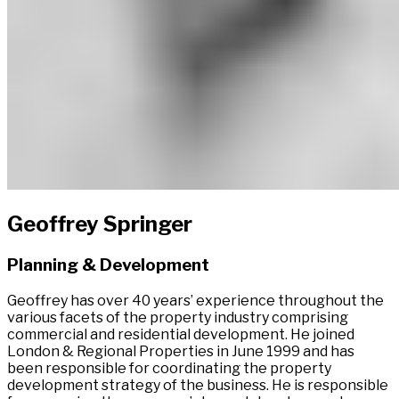
Geoffrey Springer​​​​‌ ‍ ​‍​‍‌‍ ‌ ​‍‌‍‍‌‌‍‌ ‌‍‍‌‌‍ ‍​‍​‍​ ‍‍​‍​‍‌ ​ ‌‍​‌‌‍ ‍‌‍‍‌‌ ‌​‌ ‍‌​‍ ‍‌‍‍‌‌‍ ​‍​‍​‍ ​​‍​‍‌‍‍​‌ ​‍‌‍‌‌‌‍‌‍​‍​‍​ ‍‍​‍​‍‌‍‍​‌ ‌​‌ ‌​‌ ​​‌ ​ ​ ‍‍​‍ ​‍ ‌‍ ​​‍ ‌‌‍​‌‌‍ ‍‌‍‌​​‍ ‌‌ ​‍​‍ ‌‌‍‍​‌‍ ‌ ‌​‌‍‌‌‌‍ ​‌ ​ ​‍ ‌‌ ​ ‌ ‌​‌ ‌‌‌‍‌​‌‍‍‌‌‍ ​‍ ‍‌ ‌‍‌‍‌‌‌ ​‍‌‍​ ‌‍‌‌‌‍ ​​‍ ‍‌‍​‌‌ ​​‌ ​​​‍ ‌‍‍‌‌‍ ‍‌ ‌​‌‍‌‌‌‍ ‍‌ ‌​​‍ ‌‍‌‌‌‍‌​‌‍‍‌‌ ‌​​‍ ‌‍ ‌‌‍ ‌‍‌​‌‍‌‌​ ‌‌ ​​‌ ​‍‌‍‌‌‌ ​ ‌‍‌‌‌‍ ‍‌ ‌​‌‍​‌‌ ‌​‌‍‍‌‌‍ ‌‍ ‍​ ‍ ‌‍‍‌‌‍‌​​ ‌​ ​‍​ ​ ​ ​‌​ ​‍‌‍​‍​ ‌‍​ ​‍​ ‍​​‍ ‌‌‍‌‌‌‍​‌​ ‍‌​ ‌​​‍ ‌​ ‌​‌‍‌‌​ ‌‍‌‍​‌​‍ ‌‌‍​‍‌‍‌‍​ ​‌‌‍‌‌​‍ ‌‌‍‌‍‌‍‌‍‌‍​ ‌‍​‌‌‍​‌​ ​ ‌‍​‍‌‍‌‌​ ‌‌​ ‌​​ ‌‍‌‍‌‌​ ‍ ‌ ‌​‌ ‍‌‌ ​​‌‍‌‌​ ‌‌‍​ ‌‍ ‌ ​‍‌ ​​‌‍ ‌ ​‍‌‍​‌‌ ‌​‌‍‌‌‌‌‌​‌‍‌‌‌‍​‌‌‍ ‌‌​ ‌‌‍‌‌‌‍ ‌‌‍​‍‌‍‌‌‌ ​‍​ ‍ ‌ ​​‌‍​‌‌ ‌​‌‍‍​​ ‌‌‍ ‍‌‍​‌‌‍ ‌‌‍‌‌​ ‌‍​‍‌‍​‌‌ ​ ‌‍‌‌‌‌‌‌‌ ​‍‌‍ ​​ ‌‌‍‍​‌ ‌​‌ ‌​‌ ​​‌ ​ ​‍‌‌​ ​ ‌​​‌​‍‌‌​ ​‍‌​‌‍​‍‌‌​ ​‍‌​‌‍‌‍ ​​‍ ‌‌‍​‌‌‍ ‍‌‍‌​​‍ ‌‌ ​‍​‍ ‌‌‍‍​‌‍ ‌ ‌​‌‍‌‌‌‍ ​‌ ​ ​‍ ‌‌ ​ ‌ ‌​‌ ‌‌‌‍‌​‌‍‍‌‌‍ ​‍ ‍‌ ‌‍‌‍‌‌‌ ​‍‌‍​ ‌‍‌‌‌‍ ​​‍ ‍‌‍​‌‌ ​​‌ ​​​‍‌‍‌‍‍‌‌‍‌​​ ‌​ ​‍​ ​ ​ ​‌​ ​‍‌‍​‍​ ‌‍​ ​‍​ ‍​​‍ ‌‌‍‌‌‌‍​‌​ ‍‌​ ‌​​‍ ‌​ ‌​‌‍‌‌​ ‌‍‌‍​‌​‍ ‌‌‍​‍‌‍‌‍​ ​‌‌‍‌‌​‍ ‌‌‍‌‍‌‍‌‍‌‍​ ‌‍​‌‌‍​‌​ ​ ‌‍​‍‌‍‌‌​ ‌‌​ ‌​​ ‌‍‌‍‌‌​‍‌‍‌ ‌​‌ ‍‌‌ ​​‌‍‌‌​ ‌‌‍​ ‌‍ ‌ ​‍‌ ​​‌‍ ‌ ​‍‌‍​‌‌ ‌​‌‍‌‌‌‌‌​‌‍‌‌‌‍​‌‌‍ ‌‌​ ‌‌‍‌‌‌‍ ‌‌‍​‍‌‍‌‌‌ ​‍​‍‌‍‌ ​​‌‍​‌‌ ‌​‌‍‍​​ ‌‌‍ ‍‌‍​‌‌‍ ‌‌‍‌‌​‍‌‍‌ ​​‌‍‌‌‌ ​‍‌ ​ ‌ ​​‌‍‌‌‌‍​ ‌ ‌​‌‍‍‌‌ ‌‍‌‍‌‌​ ‌‌ ​​‌ ‌‌‌‍​‍‌‍ ​‌‍‍‌‌ ​ ‌‍‍​‌‍‌‌‌‍‌​​‍​‍‌ ‌
Planning & Development​​​​‌ ‍ ​‍​‍‌‍ ‌ ​‍‌‍‍‌‌‍‌ ‌‍‍‌‌‍ ‍​‍​‍​ ‍‍​‍​‍‌ ​ ‌‍​‌‌‍ ‍‌‍‍‌‌ ‌​‌ ‍‌​‍ ‍‌‍‍‌‌‍ ​‍​‍​‍ ​​‍​‍‌‍‍​‌ ​‍‌‍‌‌‌‍‌‍​‍​‍​ ‍‍​‍​‍‌‍‍​‌ ‌​‌ ‌​‌ ​​‌ ​ ​ ‍‍​‍ ​‍ ‌‍ ​​‍ ‌‌‍​‌‌‍ ‍‌‍‌​​‍ ‌‌ ​‍​‍ ‌‌‍‍​‌‍ ‌ ‌​‌‍‌‌‌‍ ​‌ ​ ​‍ ‌‌ ​ ‌ ‌​‌ ‌‌‌‍‌​‌‍‍‌‌‍ ​‍ ‍‌ ‌‍‌‍‌‌‌ ​‍‌‍​ ‌‍‌‌‌‍ ​​‍ ‍‌‍​‌‌ ​​‌ ​​​‍ ‌‍‍‌‌‍ ‍‌ ‌​‌‍‌‌‌‍ ‍‌ ‌​​‍ ‌‍‌‌‌‍‌​‌‍‍‌‌ ‌​​‍ ‌‍ ‌‌‍ ‌‍‌​‌‍‌‌​ ‌‌ ​​‌ ​‍‌‍‌‌‌ ​ ‌‍‌‌‌‍ ‍‌ ‌​‌‍​‌‌ ‌​‌‍‍‌‌‍ ‌‍ ‍​ ‍ ‌‍‍‌‌‍‌​​ ‌​ ​‍​ ​ ​ ​‌​ ​‍‌‍​‍​ ‌‍​ ​‍​ ‍​​‍ ‌‌‍‌‌‌‍​‌​ ‍‌​ ‌​​‍ ‌​ ‌​‌‍‌‌​ ‌‍‌‍​‌​‍ ‌‌‍​‍‌‍‌‍​ ​‌‌‍‌‌​‍ ‌‌‍‌‍‌‍‌‍‌‍​ ‌‍​‌‌‍​‌​ ​ ‌‍​‍‌‍‌‌​ ‌‌​ ‌​​ ‌‍‌‍‌‌​ ‍ ‌ ‌​‌ ‍‌‌ ​​‌‍‌‌​ ‌‌‍​ ‌‍ ‌ ​‍‌ ​​‌‍ ‌ ​‍‌‍​‌‌ ‌​‌‍‌‌‌‌‌​‌‍‌‌‌‍​‌‌‍ ‌‌​ ‌‌‍‌‌‌‍ ‌‌‍​‍‌‍‌‌‌ ​‍​ ‍ ‌ ​​‌‍​‌‌ ‌​‌‍‍​​ ‌‌ ​‍‌‍ ‌‍ ​‌‍‌‌​ ‌‍​‍‌‍​‌‌ ​ ‌‍‌‌‌‌‌‌‌ ​‍‌‍ ​​ ‌‌‍‍​‌ ‌​‌ ‌​‌ ​​‌ ​ ​‍‌‌​ ​ ‌​​‌​‍‌‌​ ​‍‌​‌‍​‍‌‌​ ​‍‌​‌‍‌‍ ​​‍ ‌‌‍​‌‌‍ ‍‌‍‌​​‍ ‌‌ ​‍​‍ ‌‌‍‍​‌‍ ‌ ‌​‌‍‌‌‌‍ ​‌ ​ ​‍ ‌‌ ​ ‌ ‌​‌ ‌‌‌‍‌​‌‍‍‌‌‍ ​‍ ‍‌ ‌‍‌‍‌‌‌ ​‍‌‍​ ‌‍‌‌‌‍ ​​‍ ‍‌‍​‌‌ ​​‌ ​​​‍‌‍‌‍‍‌‌‍‌​​ ‌​ ​‍​ ​ ​ ​‌​ ​‍‌‍​‍​ ‌‍​ ​‍​ ‍​​‍ ‌‌‍‌‌‌‍​‌​ ‍‌​ ‌​​‍ ‌​ ‌​‌‍‌‌​ ‌‍‌‍​‌​‍ ‌‌‍​‍‌‍‌‍​ ​‌‌‍‌‌​‍ ‌‌‍‌‍‌‍‌‍‌‍​ ‌‍​‌‌‍​‌​ ​ ‌‍​‍‌‍‌‌​ ‌‌​ ‌​​ ‌‍‌‍‌‌​‍‌‍‌ ‌​‌ ‍‌‌ ​​‌‍‌‌​ ‌‌‍​ ‌‍ ‌ ​‍‌ ​​‌‍ ‌ ​‍‌‍​‌‌ ‌​‌‍‌‌‌‌‌​‌‍‌‌‌‍​‌‌‍ ‌‌​ ‌‌‍‌‌‌‍ ‌‌‍​‍‌‍‌‌‌ ​‍​‍‌‍‌ ​​‌‍​‌‌ ‌​‌‍‍​​ ‌‌ ​‍‌‍ ‌‍ ​‌‍‌‌​‍‌‍‌ ​​‌‍‌‌‌ ​‍‌ ​ ‌ ​​‌‍‌‌‌‍​ ‌ ‌​‌‍‍‌‌ ‌‍‌‍‌‌​ ‌‌ ​​‌ ‌‌‌‍​‍‌‍ ​‌‍‍‌‌ ​ ‌‍‍​‌‍‌‌‌‍‌​​‍​‍‌ ‌
Geoffrey has over 40 years’ experience throughout the
various facets of the property industry comprising
commercial and residential development. He joined
London & Regional Properties in June 1999 and has
been responsible for coordinating the property
development strategy of the business. He is responsible