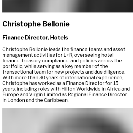
Christophe Bellonie​​​​‌ ‍ ​‍​‍‌‍ ‌ ​‍‌‍‍‌‌‍‌ ‌‍‍‌‌‍ ‍​‍​‍​ ‍‍​‍​‍‌ ​ ‌‍​‌‌‍ ‍‌‍‍‌‌ ‌​‌ ‍‌​‍ ‍‌‍‍‌‌‍ ​‍​‍​‍ ​​‍​‍‌‍‍​‌ ​‍‌‍‌‌‌‍‌‍​‍​‍​ ‍‍​‍​‍‌‍‍​‌ ‌​‌ ‌​‌ ​​‌ ​ ​ ‍‍​‍ ​‍ ‌‍ ​​‍ ‌‌‍​‌‌‍ ‍‌‍‌​​‍ ‌‌ ​‍​‍ ‌‌‍‍​‌‍ ‌ ‌​‌‍‌‌‌‍ ​‌ ​ ​‍ ‌‌ ​ ‌ ‌​‌ ‌‌‌‍‌​‌‍‍‌‌‍ ​‍ ‍‌ ‌‍‌‍‌‌‌ ​‍‌‍​ ‌‍‌‌‌‍ ​​‍ ‍‌‍​‌‌ ​​‌ ​​​‍ ‌‍‍‌‌‍ ‍‌ ‌​‌‍‌‌‌‍ ‍‌ ‌​​‍ ‌‍‌‌‌‍‌​‌‍‍‌‌ ‌​​‍ ‌‍ ‌‌‍ ‌‍‌​‌‍‌‌​ ‌‌ ​​‌ ​‍‌‍‌‌‌ ​ ‌‍‌‌‌‍ ‍‌ ‌​‌‍​‌‌ ‌​‌‍‍‌‌‍ ‌‍ ‍​ ‍ ‌‍‍‌‌‍‌​​ ‌​ ​​​ ‌ ‌‍​‌‌‍‌‌​ ‌ ​ ‍​‌‍‌‌​ ​‌​‍ ‌‌‍‌‍‌‍​‍‌‍​ ​ ‍‌​‍ ‌​ ‌​​ ‌​​ ‌ ‌‍​‍​‍ ‌​ ‍​​ ‌‍‌‍​ ​ ​‌​‍ ‌​ ‍‌​ ​‍‌‍‌‌​ ‌‌​ ​‌‌‍‌‍‌‍‌‍​ ‌‌​ ‍‌​ ‌ ‌‍‌​‌‍‌‌​ ‍ ‌ ‌​‌ ‍‌‌ ​​‌‍‌‌​ ‌‌‍​ ‌‍ ‌ ​‍‌ ​​‌‍ ‌ ​‍‌‍​‌‌ ‌​‌‍‌‌‌‌‌​‌‍‌‌‌‍​‌‌‍ ‌‌​ ‌‌‍‌‌‌‍ ‌‌‍​‍‌‍‌‌‌ ​‍​ ‍ ‌ ​​‌‍​‌‌ ‌​‌‍‍​​ ‌‌‍ ‍‌‍​‌‌‍ ‌‌‍‌‌​ ‌‍​‍‌‍​‌‌ ​ ‌‍‌‌‌‌‌‌‌ ​‍‌‍ ​​ ‌‌‍‍​‌ ‌​‌ ‌​‌ ​​‌ ​ ​‍‌‌​ ​ ‌​​‌​‍‌‌​ ​‍‌​‌‍​‍‌‌​ ​‍‌​‌‍‌‍ ​​‍ ‌‌‍​‌‌‍ ‍‌‍‌​​‍ ‌‌ ​‍​‍ ‌‌‍‍​‌‍ ‌ ‌​‌‍‌‌‌‍ ​‌ ​ ​‍ ‌‌ ​ ‌ ‌​‌ ‌‌‌‍‌​‌‍‍‌‌‍ ​‍ ‍‌ ‌‍‌‍‌‌‌ ​‍‌‍​ ‌‍‌‌‌‍ ​​‍ ‍‌‍​‌‌ ​​‌ ​​​‍‌‍‌‍‍‌‌‍‌​​ ‌​ ​​​ ‌ ‌‍​‌‌‍‌‌​ ‌ ​ ‍​‌‍‌‌​ ​‌​‍ ‌‌‍‌‍‌‍​‍‌‍​ ​ ‍‌​‍ ‌​ ‌​​ ‌​​ ‌ ‌‍​‍​‍ ‌​ ‍​​ ‌‍‌‍​ ​ ​‌​‍ ‌​ ‍‌​ ​‍‌‍‌‌​ ‌‌​ ​‌‌‍‌‍‌‍‌‍​ ‌‌​ ‍‌​ ‌ ‌‍‌​‌‍‌‌​‍‌‍‌ ‌​‌ ‍‌‌ ​​‌‍‌‌​ ‌‌‍​ ‌‍ ‌ ​‍‌ ​​‌‍ ‌ ​‍‌‍​‌‌ ‌​‌‍‌‌‌‌‌​‌‍‌‌‌‍​‌‌‍ ‌‌​ ‌‌‍‌‌‌‍ ‌‌‍​‍‌‍‌‌‌ ​‍​‍‌‍‌ ​​‌‍​‌‌ ‌​‌‍‍​​ ‌‌‍ ‍‌‍​‌‌‍ ‌‌‍‌‌​‍‌‍‌ ​​‌‍‌‌‌ ​‍‌ ​ ‌ ​​‌‍‌‌‌‍​ ‌ ‌​‌‍‍‌‌ ‌‍‌‍‌‌​ ‌‌ ​​‌ ‌‌‌‍​‍‌‍ ​‌‍‍‌‌ ​ ‌‍‍​‌‍‌‌‌‍‌​​‍​‍‌ ‌
Finance Director, Hotels​​​​‌ ‍ ​‍​‍‌‍ ‌ ​‍‌‍‍‌‌‍‌ ‌‍‍‌‌‍ ‍​‍​‍​ ‍‍​‍​‍‌ ​ ‌‍​‌‌‍ ‍‌‍‍‌‌ ‌​‌ ‍‌​‍ ‍‌‍‍‌‌‍ ​‍​‍​‍ ​​‍​‍‌‍‍​‌ ​‍‌‍‌‌‌‍‌‍​‍​‍​ ‍‍​‍​‍‌‍‍​‌ ‌​‌ ‌​‌ ​​‌ ​ ​ ‍‍​‍ ​‍ ‌‍ ​​‍ ‌‌‍​‌‌‍ ‍‌‍‌​​‍ ‌‌ ​‍​‍ ‌‌‍‍​‌‍ ‌ ‌​‌‍‌‌‌‍ ​‌ ​ ​‍ ‌‌ ​ ‌ ‌​‌ ‌‌‌‍‌​‌‍‍‌‌‍ ​‍ ‍‌ ‌‍‌‍‌‌‌ ​‍‌‍​ ‌‍‌‌‌‍ ​​‍ ‍‌‍​‌‌ ​​‌ ​​​‍ ‌‍‍‌‌‍ ‍‌ ‌​‌‍‌‌‌‍ ‍‌ ‌​​‍ ‌‍‌‌‌‍‌​‌‍‍‌‌ ‌​​‍ ‌‍ ‌‌‍ ‌‍‌​‌‍‌‌​ ‌‌ ​​‌ ​‍‌‍‌‌‌ ​ ‌‍‌‌‌‍ ‍‌ ‌​‌‍​‌‌ ‌​‌‍‍‌‌‍ ‌‍ ‍​ ‍ ‌‍‍‌‌‍‌​​ ‌​ ​​​ ‌ ‌‍​‌‌‍‌‌​ ‌ ​ ‍​‌‍‌‌​ ​‌​‍ ‌‌‍‌‍‌‍​‍‌‍​ ​ ‍‌​‍ ‌​ ‌​​ ‌​​ ‌ ‌‍​‍​‍ ‌​ ‍​​ ‌‍‌‍​ ​ ​‌​‍ ‌​ ‍‌​ ​‍‌‍‌‌​ ‌‌​ ​‌‌‍‌‍‌‍‌‍​ ‌‌​ ‍‌​ ‌ ‌‍‌​‌‍‌‌​ ‍ ‌ ‌​‌ ‍‌‌ ​​‌‍‌‌​ ‌‌‍​ ‌‍ ‌ ​‍‌ ​​‌‍ ‌ ​‍‌‍​‌‌ ‌​‌‍‌‌‌‌‌​‌‍‌‌‌‍​‌‌‍ ‌‌​ ‌‌‍‌‌‌‍ ‌‌‍​‍‌‍‌‌‌ ​‍​ ‍ ‌ ​​‌‍​‌‌ ‌​‌‍‍​​ ‌‌ ​‍‌‍ ‌‍ ​‌‍‌‌​ ‌‍​‍‌‍​‌‌ ​ ‌‍‌‌‌‌‌‌‌ ​‍‌‍ ​​ ‌‌‍‍​‌ ‌​‌ ‌​‌ ​​‌ ​ ​‍‌‌​ ​ ‌​​‌​‍‌‌​ ​‍‌​‌‍​‍‌‌​ ​‍‌​‌‍‌‍ ​​‍ ‌‌‍​‌‌‍ ‍‌‍‌​​‍ ‌‌ ​‍​‍ ‌‌‍‍​‌‍ ‌ ‌​‌‍‌‌‌‍ ​‌ ​ ​‍ ‌‌ ​ ‌ ‌​‌ ‌‌‌‍‌​‌‍‍‌‌‍ ​‍ ‍‌ ‌‍‌‍‌‌‌ ​‍‌‍​ ‌‍‌‌‌‍ ​​‍ ‍‌‍​‌‌ ​​‌ ​​​‍‌‍‌‍‍‌‌‍‌​​ ‌​ ​​​ ‌ ‌‍​‌‌‍‌‌​ ‌ ​ ‍​‌‍‌‌​ ​‌​‍ ‌‌‍‌‍‌‍​‍‌‍​ ​ ‍‌​‍ ‌​ ‌​​ ‌​​ ‌ ‌‍​‍​‍ ‌​ ‍​​ ‌‍‌‍​ ​ ​‌​‍ ‌​ ‍‌​ ​‍‌‍‌‌​ ‌‌​ ​‌‌‍‌‍‌‍‌‍​ ‌‌​ ‍‌​ ‌ ‌‍‌​‌‍‌‌​‍‌‍‌ ‌​‌ ‍‌‌ ​​‌‍‌‌​ ‌‌‍​ ‌‍ ‌ ​‍‌ ​​‌‍ ‌ ​‍‌‍​‌‌ ‌​‌‍‌‌‌‌‌​‌‍‌‌‌‍​‌‌‍ ‌‌​ ‌‌‍‌‌‌‍ ‌‌‍​‍‌‍‌‌‌ ​‍​‍‌‍‌ ​​‌‍​‌‌ ‌​‌‍‍​​ ‌‌ ​‍‌‍ ‌‍ ​‌‍‌‌​‍‌‍‌ ​​‌‍‌‌‌ ​‍‌ ​ ‌ ​​‌‍‌‌‌‍​ ‌ ‌​‌‍‍‌‌ ‌‍‌‍‌‌​ ‌‌ ​​‌ ‌‌‌‍​‍‌‍ ​‌‍‍‌‌ ​ ‌‍‍​‌‍‌‌‌‍‌​​‍​‍‌ ‌
Christophe Bellonie leads the finance teams and asset
management activities for L+R, overseeing hotel
finance, treasury, compliance, and policies across the
portfolio, while serving as a key member of the
transactional team for new projects and due diligence.
With more than 30 years of international experience,
Christophe has worked as a Finance Director for 15
years, including roles with Hilton Worldwide in Africa and
Europe and Virgin Limited as Regional Finance Director
in London and the Caribbean.​​​​‌ ‍ ​‍​‍‌‍ ‌ ​‍‌‍‍‌‌‍‌ ‌‍‍‌‌‍ ‍​‍​‍​ ‍‍​‍​‍‌ ​ ‌‍​‌‌‍ ‍‌‍‍‌‌ ‌​‌ ‍‌​‍ ‍‌‍‍‌‌‍ ​‍​‍​‍ ​​‍​‍‌‍‍​‌ ​‍‌‍‌‌‌‍‌‍​‍​‍​ ‍‍​‍​‍‌‍‍​‌ ‌​‌ ‌​‌ ​​‌ ​ ​ ‍‍​‍ ​‍ ‌‍ ​​‍ ‌‌‍​‌‌‍ ‍‌‍‌​​‍ ‌‌ ​‍​‍ ‌‌‍‍​‌‍ ‌ ‌​‌‍‌‌‌‍ ​‌ ​ ​‍ ‌‌ ​ ‌ ‌​‌ ‌‌‌‍‌​‌‍‍‌‌‍ ​‍ ‍‌ ‌‍‌‍‌‌‌ ​‍‌‍​ ‌‍‌‌‌‍ ​​‍ ‍‌‍​‌‌ ​​‌ ​​​‍ ‌‍‍‌‌‍ ‍‌ ‌​‌‍‌‌‌‍ ‍‌ ‌​​‍ ‌‍‌‌‌‍‌​‌‍‍‌‌ ‌​​‍ ‌‍ ‌‌‍ ‌‍‌​‌‍‌‌​ ‌‌ ​​‌ ​‍‌‍‌‌‌ ​ ‌‍‌‌‌‍ ‍‌ ‌​‌‍​‌‌ ‌​‌‍‍‌‌‍ ‌‍ ‍​ ‍ ‌‍‍‌‌‍‌​​ ‌​ ​​​ ‌ ‌‍​‌‌‍‌‌​ ‌ ​ ‍​‌‍‌‌​ ​‌​‍ ‌‌‍‌‍‌‍​‍‌‍​ ​ ‍‌​‍ ‌​ ‌​​ ‌​​ ‌ ‌‍​‍​‍ ‌​ ‍​​ ‌‍‌‍​ ​ ​‌​‍ ‌​ ‍‌​ ​‍‌‍‌‌​ ‌‌​ ​‌‌‍‌‍‌‍‌‍​ ‌‌​ ‍‌​ ‌ ‌‍‌​‌‍‌‌​ ‍ ‌ ‌​‌ ‍‌‌ ​​‌‍‌‌​ ‌‌‍​ ‌‍ ‌ ​‍‌ ​​‌‍ ‌ ​‍‌‍​‌‌ ‌​‌‍‌‌‌‌‌​‌‍‌‌‌‍​‌‌‍ ‌‌​ ‌‌‍‌‌‌‍ ‌‌‍​‍‌‍‌‌‌ ​‍​ ‍ ‌ ​​‌‍​‌‌ ‌​‌‍‍​​ ‌‌‍​‍‌‍‍‌‌‍ ​ ‌‍​‍‌‍​‌‌ ​ ‌‍‌‌‌‌‌‌‌ ​‍‌‍ ​​ ‌‌‍‍​‌ ‌​‌ ‌​‌ ​​‌ ​ ​‍‌‌​ ​ ‌​​‌​‍‌‌​ ​‍‌​‌‍​‍‌‌​ ​‍‌​‌‍‌‍ ​​‍ ‌‌‍​‌‌‍ ‍‌‍‌​​‍ ‌‌ ​‍​‍ ‌‌‍‍​‌‍ ‌ ‌​‌‍‌‌‌‍ ​‌ ​ ​‍ ‌‌ ​ ‌ ‌​‌ ‌‌‌‍‌​‌‍‍‌‌‍ ​‍ ‍‌ ‌‍‌‍‌‌‌ ​‍‌‍​ ‌‍‌‌‌‍ ​​‍ ‍‌‍​‌‌ ​​‌ ​​​‍‌‍‌‍‍‌‌‍‌​​ ‌​ ​​​ ‌ ‌‍​‌‌‍‌‌​ ‌ ​ ‍​‌‍‌‌​ ​‌​‍ ‌‌‍‌‍‌‍​‍‌‍​ ​ ‍‌​‍ ‌​ ‌​​ ‌​​ ‌ ‌‍​‍​‍ ‌​ ‍​​ ‌‍‌‍​ ​ ​‌​‍ ‌​ ‍‌​ ​‍‌‍‌‌​ ‌‌​ ​‌‌‍‌‍‌‍‌‍​ ‌‌​ ‍‌​ ‌ ‌‍‌​‌‍‌‌​‍‌‍‌ ‌​‌ ‍‌‌ ​​‌‍‌‌​ ‌‌‍​ ‌‍ ‌ ​‍‌ ​​‌‍ ‌ ​‍‌‍​‌‌ ‌​‌‍‌‌‌‌‌​‌‍‌‌‌‍​‌‌‍ ‌‌​ ‌‌‍‌‌‌‍ ‌‌‍​‍‌‍‌‌‌ ​‍​‍‌‍‌ ​​‌‍​‌‌ ‌​‌‍‍​​ ‌‌‍​‍‌‍‍‌‌‍ ​‍‌‍‌ ​​‌‍‌‌‌ ​‍‌ ​ ‌ ​​‌‍‌‌‌‍​ ‌ ‌​‌‍‍‌‌ ‌‍‌‍‌‌​ ‌‌ ​​‌ ‌‌‌‍​‍‌‍ ​‌‍‍‌‌ ​ ‌‍‍​‌‍‌‌‌‍‌​​‍​‍‌ ‌