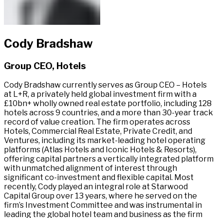
Cody Bradshaw​​​​‌ ‍ ​‍​‍‌‍ ‌ ​‍‌‍‍‌‌‍‌ ‌‍‍‌‌‍ ‍​‍​‍​ ‍‍​‍​‍‌ ​ ‌‍​‌‌‍ ‍‌‍‍‌‌ ‌​‌ ‍‌​‍ ‍‌‍‍‌‌‍ ​‍​‍​‍ ​​‍​‍‌‍‍​‌ ​‍‌‍‌‌‌‍‌‍​‍​‍​ ‍‍​‍​‍‌‍‍​‌ ‌​‌ ‌​‌ ​​‌ ​ ​ ‍‍​‍ ​‍ ‌‍ ​​‍ ‌‌‍​‌‌‍ ‍‌‍‌​​‍ ‌‌ ​‍​‍ ‌‌‍‍​‌‍ ‌ ‌​‌‍‌‌‌‍ ​‌ ​ ​‍ ‌‌ ​ ‌ ‌​‌ ‌‌‌‍‌​‌‍‍‌‌‍ ​‍ ‍‌ ‌‍‌‍‌‌‌ ​‍‌‍​ ‌‍‌‌‌‍ ​​‍ ‍‌‍​‌‌ ​​‌ ​​​‍ ‌‍‍‌‌‍ ‍‌ ‌​‌‍‌‌‌‍ ‍‌ ‌​​‍ ‌‍‌‌‌‍‌​‌‍‍‌‌ ‌​​‍ ‌‍ ‌‌‍ ‌‍‌​‌‍‌‌​ ‌‌ ​​‌ ​‍‌‍‌‌‌ ​ ‌‍‌‌‌‍ ‍‌ ‌​‌‍​‌‌ ‌​‌‍‍‌‌‍ ‌‍ ‍​ ‍ ‌‍‍‌‌‍‌​​ ‌​ ‍​​ ‌‌​ ‌‍​ ‌‍​ ​​​ ‍​​ ​​‌‍​‍​‍ ‌​ ‌‍‌‍​‌​ ​‌‌‍‌‌​‍ ‌​ ‌​​ ‍‌​ ​‌​ ​‌​‍ ‌​ ‍‌​ ​‍​ ‍‌‌‍​‌​‍ ‌‌‍‌‍‌‍‌‍​ ‍​‌‍‌​​ ​‍‌‍​‍‌‍​ ​ ‌‍‌‍​‍​ ​‌​ ‌​‌‍​ ​ ‍ ‌ ‌​‌ ‍‌‌ ​​‌‍‌‌​ ‌‌‍​ ‌‍ ‌ ​‍‌ ​​‌‍ ‌ ​‍‌‍​‌‌ ‌​‌‍‌‌‌‌​​‌‍​‌‌‍‌ ‌‍‌‌​ ‍ ‌ ​​‌‍​‌‌ ‌​‌‍‍​​ ‌‌ ​​‌‍​‌‌‍‌ ‌‍‌‌‌​​‍‌ ‌‌‌‍‍‌‌‍ ​‌‍‌​‌‍‌‌‌ ​‍​‍‌‌​ ‌‌‌​​‍‌‌ ‌‍‍ ‌‍‌‌‌ ‍‌​‍‌‌​ ​ ‌​‌​​‍‌‌​ ​ ‌​‌​​‍‌‌​ ​‍​ ​‍​ ​‍​ ‍​​ ‌ ‌‍‌​‌‍​‌​ ​‌​ ‌ ​ ​ ​ ‍​​ ​​‌‍‌‍‌‍‌‍​‍‌‌​ ​‍​ ​‍​‍‌‌​ ‌‌‌​‌​​‍ ‍‌‍​ ‌‍​‌‌ ​‍‌‍‌​‌ ​ ​‍‌‌​ ‌‌‌​​‍‌‌ ‌‍‍ ‌‍‌‌‌ ‍‌​‍‌‌​ ​ ‌​‌​​‍‌‌​ ​ ‌​‌​​‍‌‌​ ​‍​ ​‍‌‍​‌​ ​‌‌‍‌​​ ‌​​ ​ ​ ‌ ‌‍‌​‌‍‌‍​ ​​‌‍​‍​ ‌ ​ ‌‍‌‍‌‍‌‍‌‌‌‍‌‌​ ‌‍​ ​ ​ ​‌‌‍​‌​ ​‌​ ‌​​ ‌‍​ ‌​‌‍​‌‌‍​‍​ ​‍​ ‍​‌‍​‍​ ​​‌‍‌‌​ ​‍‌‍​ ​‍‌‌​ ​‍​ ​‍​‍‌‌​ ‌‌‌​‌​​‍ ‍‌ ‌​‌‍‍‌‌ ‌​‌‍ ​‌‍‌‌​ ‌‍​‍‌‍​‌‌ ​ ‌‍‌‌‌‌‌‌‌ ​‍‌‍ ​​ ‌‌‍‍​‌ ‌​‌ ‌​‌ ​​‌ ​ ​‍‌‌​ ​ ‌​​‌​‍‌‌​ ​‍‌​‌‍​‍‌‌​ ​‍‌​‌‍‌‍ ​​‍ ‌‌‍​‌‌‍ ‍‌‍‌​​‍ ‌‌ ​‍​‍ ‌‌‍‍​‌‍ ‌ ‌​‌‍‌‌‌‍ ​‌ ​ ​‍ ‌‌ ​ ‌ ‌​‌ ‌‌‌‍‌​‌‍‍‌‌‍ ​‍ ‍‌ ‌‍‌‍‌‌‌ ​‍‌‍​ ‌‍‌‌‌‍ ​​‍ ‍‌‍​‌‌ ​​‌ ​​​‍‌‍‌‍‍‌‌‍‌​​ ‌​ ‍​​ ‌‌​ ‌‍​ ‌‍​ ​​​ ‍​​ ​​‌‍​‍​‍ ‌​ ‌‍‌‍​‌​ ​‌‌‍‌‌​‍ ‌​ ‌​​ ‍‌​ ​‌​ ​‌​‍ ‌​ ‍‌​ ​‍​ ‍‌‌‍​‌​‍ ‌‌‍‌‍‌‍‌‍​ ‍​‌‍‌​​ ​‍‌‍​‍‌‍​ ​ ‌‍‌‍​‍​ ​‌​ ‌​‌‍​ ​‍‌‍‌ ‌​‌ ‍‌‌ ​​‌‍‌‌​ ‌‌‍​ ‌‍ ‌ ​‍‌ ​​‌‍ ‌ ​‍‌‍​‌‌ ‌​‌‍‌‌‌‌​​‌‍​‌‌‍‌ ‌‍‌‌​‍‌‍‌ ​​‌‍​‌‌ ‌​‌‍‍​​ ‌‌ ​​‌‍​‌‌‍‌ ‌‍‌‌‌​​‍‌ ‌‌‌‍‍‌‌‍ ​‌‍‌​‌‍‌‌‌ ​‍​‍‌‌​ ‌‌‌​​‍‌‌ ‌‍‍ ‌‍‌‌‌ ‍‌​‍‌‌​ ​ ‌​‌​​‍‌‌​ ​ ‌​‌​​‍‌‌​ ​‍​ ​‍​ ​‍​ ‍​​ ‌ ‌‍‌​‌‍​‌​ ​‌​ ‌ ​ ​ ​ ‍​​ ​​‌‍‌‍‌‍‌‍​‍‌‌​ ​‍​ ​‍​‍‌‌​ ‌‌‌​‌​​‍ ‍‌‍​ ‌‍​‌‌ ​‍‌‍‌​‌ ​ ​‍‌‌​ ‌‌‌​​‍‌‌ ‌‍‍ ‌‍‌‌‌ ‍‌​‍‌‌​ ​ ‌​‌​​‍‌‌​ ​ ‌​‌​​‍‌‌​ ​‍​ ​‍‌‍​‌​ ​‌‌‍‌​​ ‌​​ ​ ​ ‌ ‌‍‌​‌‍‌‍​ ​​‌‍​‍​ ‌ ​ ‌‍‌‍‌‍‌‍‌‌‌‍‌‌​ ‌‍​ ​ ​ ​‌‌‍​‌​ ​‌​ ‌​​ ‌‍​ ‌​‌‍​‌‌‍​‍​ ​‍​ ‍​‌‍​‍​ ​​‌‍‌‌​ ​‍‌‍​ ​‍‌‌​ ​‍​ ​‍​‍‌‌​ ‌‌‌​‌​​‍ ‍‌ ‌​‌‍‍‌‌ ‌​‌‍ ​‌‍‌‌​‍‌‍‌ ​​‌‍‌‌‌ ​‍‌ ​ ‌ ​​‌‍‌‌‌‍​ ‌ ‌​‌‍‍‌‌ ‌‍‌‍‌‌​ ‌‌ ​​‌ ‌‌‌‍​‍‌‍ ​‌‍‍‌‌ ​ ‌‍‍​‌‍‌‌‌‍‌​​‍​‍‌ ‌​​​​‌ ‍ ​‍​‍‌‍ ‌ ​‍‌‍‍‌‌‍‌ ‌‍‍‌‌‍ ‍​‍​‍​ ‍‍​‍​‍‌ ​ ‌‍​‌‌‍ ‍‌‍‍‌‌ ‌​‌ ‍‌​‍ ‍‌‍‍‌‌‍ ​‍​‍​‍ ​​‍​‍‌‍‍​‌ ​‍‌‍‌‌‌‍‌‍​‍​‍​ ‍‍​‍​‍‌‍‍​‌ ‌​‌ ‌​‌ ​​‌ ​ ​ ‍‍​‍ ​‍ ‌‍ ​​‍ ‌‌‍​‌‌‍ ‍‌‍‌​​‍ ‌‌ ​‍​‍ ‌‌‍‍​‌‍ ‌ ‌​‌‍‌‌‌‍ ​‌ ​ ​‍ ‌‌ ​ ‌ ‌​‌ ‌‌‌‍‌​‌‍‍‌‌‍ ​‍ ‍‌ ‌‍‌‍‌‌‌ ​‍‌‍​ ‌‍‌‌‌‍ ​​‍ ‍‌‍​‌‌ ​​‌ ​​​‍ ‌‍‍‌‌‍ ‍‌ ‌​‌‍‌‌‌‍ ‍‌ ‌​​‍ ‌‍‌‌‌‍‌​‌‍‍‌‌ ‌​​‍ ‌‍ ‌‌‍ ‌‍‌​‌‍‌‌​ ‌‌ ​​‌ ​‍‌‍‌‌‌ ​ ‌‍‌‌‌‍ ‍‌ ‌​‌‍​‌‌ ‌​‌‍‍‌‌‍ ‌‍ ‍​ ‍ ‌‍‍‌‌‍‌​​ ‌​ ‍‌​ ​‍​ ​‌​ ​‍‌‍​‍​ ‍​​ ​​‌‍​‍​‍ ‌‌‍‌‍​ ‌​‌‍‌‌​ ​‌​‍ ‌​ ‌​​ ‌​‌‍​‍‌‍​‌​‍ ‌​ ‍​​ ‌‌​ ‌​‌‍‌‌​‍ ‌‌‍​ ​ ​ ​ ​‌‌‍‌‍​ ‌​‌‍‌​‌‍‌​​ ‍‌​ ​‍‌‍‌‌​ ‌‌‌‍‌​​ ‍ ‌ ‌​‌ ‍‌‌ ​​‌‍‌‌​ ‌‌‍​ ‌‍ ‌ ​‍‌ ​​‌‍ ‌ ​‍‌‍​‌‌ ‌​‌‍‌‌‌‌‌​‌‍‌‌‌‍​‌‌‍ ‌‌​ ‌‌‍‌‌‌‍ ‌‌‍​‍‌‍‌‌‌ ​‍​ ‍ ‌ ​​‌‍​‌‌ ‌​‌‍‍​​ ‌‌‍ ‍‌‍​‌‌‍ ‌‌‍‌‌​ ‌‍​‍‌‍​‌‌ ​ ‌‍‌‌‌‌‌‌‌ ​‍‌‍ ​​ ‌‌‍‍​‌ ‌​‌ ‌​‌ ​​‌ ​ ​‍‌‌​ ​ ‌​​‌​‍‌‌​ ​‍‌​‌‍​‍‌‌​ ​‍‌​‌‍‌‍ ​​‍ ‌‌‍​‌‌‍ ‍‌‍‌​​‍ ‌‌ ​‍​‍ ‌‌‍‍​‌‍ ‌ ‌​‌‍‌‌‌‍ ​‌ ​ ​‍ ‌‌ ​ ‌ ‌​‌ ‌‌‌‍‌​‌‍‍‌‌‍ ​‍ ‍‌ ‌‍‌‍‌‌‌ ​‍‌‍​ ‌‍‌‌‌‍ ​​‍ ‍‌‍​‌‌ ​​‌ ​​​‍‌‍‌‍‍‌‌‍‌​​ ‌​ ‍‌​ ​‍​ ​‌​ ​‍‌‍​‍​ ‍​​ ​​‌‍​‍​‍ ‌‌‍‌‍​ ‌​‌‍‌‌​ ​‌​‍ ‌​ ‌​​ ‌​‌‍​‍‌‍​‌​‍ ‌​ ‍​​ ‌‌​ ‌​‌‍‌‌​‍ ‌‌‍​ ​ ​ ​ ​‌‌‍‌‍​ ‌​‌‍‌​‌‍‌​​ ‍‌​ ​‍‌‍‌‌​ ‌‌‌‍‌​​‍‌‍‌ ‌​‌ ‍‌‌ ​​‌‍‌‌​ ‌‌‍​ ‌‍ ‌ ​‍‌ ​​‌‍ ‌ ​‍‌‍​‌‌ ‌​‌‍‌‌‌‌‌​‌‍‌‌‌‍​‌‌‍ ‌‌​ ‌‌‍‌‌‌‍ ‌‌‍​‍‌‍‌‌‌ ​‍​‍‌‍‌ ​​‌‍​‌‌ ‌​‌‍‍​​ ‌‌‍ ‍‌‍​‌‌‍ ‌‌‍‌‌​‍‌‍‌ ​​‌‍‌‌‌ ​‍‌ ​ ‌ ​​‌‍‌‌‌‍​ ‌ ‌​‌‍‍‌‌ ‌‍‌‍‌‌​ ‌‌ ​​‌ ‌‌‌‍​‍‌‍ ​‌‍‍‌‌ ​ ‌‍‍​‌‍‌‌‌‍‌​​‍​‍‌ ‌
Group CEO, Hotels​​​​‌ ‍ ​‍​‍‌‍ ‌ ​‍‌‍‍‌‌‍‌ ‌‍‍‌‌‍ ‍​‍​‍​ ‍‍​‍​‍‌ ​ ‌‍​‌‌‍ ‍‌‍‍‌‌ ‌​‌ ‍‌​‍ ‍‌‍‍‌‌‍ ​‍​‍​‍ ​​‍​‍‌‍‍​‌ ​‍‌‍‌‌‌‍‌‍​‍​‍​ ‍‍​‍​‍‌‍‍​‌ ‌​‌ ‌​‌ ​​‌ ​ ​ ‍‍​‍ ​‍ ‌‍ ​​‍ ‌‌‍​‌‌‍ ‍‌‍‌​​‍ ‌‌ ​‍​‍ ‌‌‍‍​‌‍ ‌ ‌​‌‍‌‌‌‍ ​‌ ​ ​‍ ‌‌ ​ ‌ ‌​‌ ‌‌‌‍‌​‌‍‍‌‌‍ ​‍ ‍‌ ‌‍‌‍‌‌‌ ​‍‌‍​ ‌‍‌‌‌‍ ​​‍ ‍‌‍​‌‌ ​​‌ ​​​‍ ‌‍‍‌‌‍ ‍‌ ‌​‌‍‌‌‌‍ ‍‌ ‌​​‍ ‌‍‌‌‌‍‌​‌‍‍‌‌ ‌​​‍ ‌‍ ‌‌‍ ‌‍‌​‌‍‌‌​ ‌‌ ​​‌ ​‍‌‍‌‌‌ ​ ‌‍‌‌‌‍ ‍‌ ‌​‌‍​‌‌ ‌​‌‍‍‌‌‍ ‌‍ ‍​ ‍ ‌‍‍‌‌‍‌​​ ‌​ ‍‌​ ​‍​ ​‌​ ​‍‌‍​‍​ ‍​​ ​​‌‍​‍​‍ ‌‌‍‌‍​ ‌​‌‍‌‌​ ​‌​‍ ‌​ ‌​​ ‌​‌‍​‍‌‍​‌​‍ ‌​ ‍​​ ‌‌​ ‌​‌‍‌‌​‍ ‌‌‍​ ​ ​ ​ ​‌‌‍‌‍​ ‌​‌‍‌​‌‍‌​​ ‍‌​ ​‍‌‍‌‌​ ‌‌‌‍‌​​ ‍ ‌ ‌​‌ ‍‌‌ ​​‌‍‌‌​ ‌‌‍​ ‌‍ ‌ ​‍‌ ​​‌‍ ‌ ​‍‌‍​‌‌ ‌​‌‍‌‌‌‌‌​‌‍‌‌‌‍​‌‌‍ ‌‌​ ‌‌‍‌‌‌‍ ‌‌‍​‍‌‍‌‌‌ ​‍​ ‍ ‌ ​​‌‍​‌‌ ‌​‌‍‍​​ ‌‌ ​‍‌‍ ‌‍ ​‌‍‌‌​ ‌‍​‍‌‍​‌‌ ​ ‌‍‌‌‌‌‌‌‌ ​‍‌‍ ​​ ‌‌‍‍​‌ ‌​‌ ‌​‌ ​​‌ ​ ​‍‌‌​ ​ ‌​​‌​‍‌‌​ ​‍‌​‌‍​‍‌‌​ ​‍‌​‌‍‌‍ ​​‍ ‌‌‍​‌‌‍ ‍‌‍‌​​‍ ‌‌ ​‍​‍ ‌‌‍‍​‌‍ ‌ ‌​‌‍‌‌‌‍ ​‌ ​ ​‍ ‌‌ ​ ‌ ‌​‌ ‌‌‌‍‌​‌‍‍‌‌‍ ​‍ ‍‌ ‌‍‌‍‌‌‌ ​‍‌‍​ ‌‍‌‌‌‍ ​​‍ ‍‌‍​‌‌ ​​‌ ​​​‍‌‍‌‍‍‌‌‍‌​​ ‌​ ‍‌​ ​‍​ ​‌​ ​‍‌‍​‍​ ‍​​ ​​‌‍​‍​‍ ‌‌‍‌‍​ ‌​‌‍‌‌​ ​‌​‍ ‌​ ‌​​ ‌​‌‍​‍‌‍​‌​‍ ‌​ ‍​​ ‌‌​ ‌​‌‍‌‌​‍ ‌‌‍​ ​ ​ ​ ​‌‌‍‌‍​ ‌​‌‍‌​‌‍‌​​ ‍‌​ ​‍‌‍‌‌​ ‌‌‌‍‌​​‍‌‍‌ ‌​‌ ‍‌‌ ​​‌‍‌‌​ ‌‌‍​ ‌‍ ‌ ​‍‌ ​​‌‍ ‌ ​‍‌‍​‌‌ ‌​‌‍‌‌‌‌‌​‌‍‌‌‌‍​‌‌‍ ‌‌​ ‌‌‍‌‌‌‍ ‌‌‍​‍‌‍‌‌‌ ​‍​‍‌‍‌ ​​‌‍​‌‌ ‌​‌‍‍​​ ‌‌ ​‍‌‍ ‌‍ ​‌‍‌‌​‍‌‍‌ ​​‌‍‌‌‌ ​‍‌ ​ ‌ ​​‌‍‌‌‌‍​ ‌ ‌​‌‍‍‌‌ ‌‍‌‍‌‌​ ‌‌ ​​‌ ‌‌‌‍​‍‌‍ ​‌‍‍‌‌ ​ ‌‍‍​‌‍‌‌‌‍‌​​‍​‍‌ ‌
Cody Bradshaw currently serves as Group CEO – Hotels
at L+R, a privately held global investment firm with a
£10bn+ wholly owned real estate portfolio, including 128
hotels across 9 countries, and a more than 30-year track
record of value creation. The firm operates across
Hotels, Commercial Real Estate, Private Credit, and
Ventures, including its market-leading hotel operating
platforms (Atlas Hotels and Iconic Hotels & Resorts),
offering capital partners a vertically integrated platform
with unmatched alignment of interest through
significant co-investment and flexible capital. Most
recently, Cody played an integral role at Starwood
Capital Group over 13 years, where he served on the
firm’s Investment Committee and was instrumental in
leading the global hotel team and business as the firm