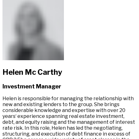
Helen Mc Carthy​​​​‌ ‍ ​‍​‍‌‍ ‌ ​‍‌‍‍‌‌‍‌ ‌‍‍‌‌‍ ‍​‍​‍​ ‍‍​‍​‍‌ ​ ‌‍​‌‌‍ ‍‌‍‍‌‌ ‌​‌ ‍‌​‍ ‍‌‍‍‌‌‍ ​‍​‍​‍ ​​‍​‍‌‍‍​‌ ​‍‌‍‌‌‌‍‌‍​‍​‍​ ‍‍​‍​‍‌‍‍​‌ ‌​‌ ‌​‌ ​​‌ ​ ​ ‍‍​‍ ​‍ ‌‍ ​​‍ ‌‌‍​‌‌‍ ‍‌‍‌​​‍ ‌‌ ​‍​‍ ‌‌‍‍​‌‍ ‌ ‌​‌‍‌‌‌‍ ​‌ ​ ​‍ ‌‌ ​ ‌ ‌​‌ ‌‌‌‍‌​‌‍‍‌‌‍ ​‍ ‍‌ ‌‍‌‍‌‌‌ ​‍‌‍​ ‌‍‌‌‌‍ ​​‍ ‍‌‍​‌‌ ​​‌ ​​​‍ ‌‍‍‌‌‍ ‍‌ ‌​‌‍‌‌‌‍ ‍‌ ‌​​‍ ‌‍‌‌‌‍‌​‌‍‍‌‌ ‌​​‍ ‌‍ ‌‌‍ ‌‍‌​‌‍‌‌​ ‌‌ ​​‌ ​‍‌‍‌‌‌ ​ ‌‍‌‌‌‍ ‍‌ ‌​‌‍​‌‌ ‌​‌‍‍‌‌‍ ‌‍ ‍​ ‍ ‌‍‍‌‌‍‌​​ ‌​ ‌‍‌‍​‍​ ‌​‌‍‌​​ ​‍​ ‌ ‌‍​‍​ ‍​​‍ ‌​ ‌‌​ ​ ‌‍​‍​ ‌‍​‍ ‌​ ‌​​ ‌​​ ​‌​ ​​​‍ ‌​ ‍‌‌‍​‌‌‍‌‍​ ‌​​‍ ‌​ ‌ ‌‍‌​‌‍​‍​ ​​‌‍‌‍‌‍​‌​ ​‍​ ​​‌‍‌​​ ‌​​ ‍‌​ ‍‌​ ‍ ‌ ‌​‌ ‍‌‌ ​​‌‍‌‌​ ‌‌‍​ ‌‍ ‌ ​‍‌ ​​‌‍ ‌ ​‍‌‍​‌‌ ‌​‌‍‌‌‌‌‌​‌‍‌‌‌‍​‌‌‍ ‌‌​ ‌‌‍‌‌‌‍ ‌‌‍​‍‌‍‌‌‌ ​‍​ ‍ ‌ ​​‌‍​‌‌ ‌​‌‍‍​​ ‌‌‍ ‍‌‍​‌‌‍ ‌‌‍‌‌​ ‌‍​‍‌‍​‌‌ ​ ‌‍‌‌‌‌‌‌‌ ​‍‌‍ ​​ ‌‌‍‍​‌ ‌​‌ ‌​‌ ​​‌ ​ ​‍‌‌​ ​ ‌​​‌​‍‌‌​ ​‍‌​‌‍​‍‌‌​ ​‍‌​‌‍‌‍ ​​‍ ‌‌‍​‌‌‍ ‍‌‍‌​​‍ ‌‌ ​‍​‍ ‌‌‍‍​‌‍ ‌ ‌​‌‍‌‌‌‍ ​‌ ​ ​‍ ‌‌ ​ ‌ ‌​‌ ‌‌‌‍‌​‌‍‍‌‌‍ ​‍ ‍‌ ‌‍‌‍‌‌‌ ​‍‌‍​ ‌‍‌‌‌‍ ​​‍ ‍‌‍​‌‌ ​​‌ ​​​‍‌‍‌‍‍‌‌‍‌​​ ‌​ ‌‍‌‍​‍​ ‌​‌‍‌​​ ​‍​ ‌ ‌‍​‍​ ‍​​‍ ‌​ ‌‌​ ​ ‌‍​‍​ ‌‍​‍ ‌​ ‌​​ ‌​​ ​‌​ ​​​‍ ‌​ ‍‌‌‍​‌‌‍‌‍​ ‌​​‍ ‌​ ‌ ‌‍‌​‌‍​‍​ ​​‌‍‌‍‌‍​‌​ ​‍​ ​​‌‍‌​​ ‌​​ ‍‌​ ‍‌​‍‌‍‌ ‌​‌ ‍‌‌ ​​‌‍‌‌​ ‌‌‍​ ‌‍ ‌ ​‍‌ ​​‌‍ ‌ ​‍‌‍​‌‌ ‌​‌‍‌‌‌‌‌​‌‍‌‌‌‍​‌‌‍ ‌‌​ ‌‌‍‌‌‌‍ ‌‌‍​‍‌‍‌‌‌ ​‍​‍‌‍‌ ​​‌‍​‌‌ ‌​‌‍‍​​ ‌‌‍ ‍‌‍​‌‌‍ ‌‌‍‌‌​‍‌‍‌ ​​‌‍‌‌‌ ​‍‌ ​ ‌ ​​‌‍‌‌‌‍​ ‌ ‌​‌‍‍‌‌ ‌‍‌‍‌‌​ ‌‌ ​​‌ ‌‌‌‍​‍‌‍ ​‌‍‍‌‌ ​ ‌‍‍​‌‍‌‌‌‍‌​​‍​‍‌ ‌
Investment Manager​​​​‌ ‍ ​‍​‍‌‍ ‌ ​‍‌‍‍‌‌‍‌ ‌‍‍‌‌‍ ‍​‍​‍​ ‍‍​‍​‍‌ ​ ‌‍​‌‌‍ ‍‌‍‍‌‌ ‌​‌ ‍‌​‍ ‍‌‍‍‌‌‍ ​‍​‍​‍ ​​‍​‍‌‍‍​‌ ​‍‌‍‌‌‌‍‌‍​‍​‍​ ‍‍​‍​‍‌‍‍​‌ ‌​‌ ‌​‌ ​​‌ ​ ​ ‍‍​‍ ​‍ ‌‍ ​​‍ ‌‌‍​‌‌‍ ‍‌‍‌​​‍ ‌‌ ​‍​‍ ‌‌‍‍​‌‍ ‌ ‌​‌‍‌‌‌‍ ​‌ ​ ​‍ ‌‌ ​ ‌ ‌​‌ ‌‌‌‍‌​‌‍‍‌‌‍ ​‍ ‍‌ ‌‍‌‍‌‌‌ ​‍‌‍​ ‌‍‌‌‌‍ ​​‍ ‍‌‍​‌‌ ​​‌ ​​​‍ ‌‍‍‌‌‍ ‍‌ ‌​‌‍‌‌‌‍ ‍‌ ‌​​‍ ‌‍‌‌‌‍‌​‌‍‍‌‌ ‌​​‍ ‌‍ ‌‌‍ ‌‍‌​‌‍‌‌​ ‌‌ ​​‌ ​‍‌‍‌‌‌ ​ ‌‍‌‌‌‍ ‍‌ ‌​‌‍​‌‌ ‌​‌‍‍‌‌‍ ‌‍ ‍​ ‍ ‌‍‍‌‌‍‌​​ ‌​ ‌‍‌‍​‍​ ‌​‌‍‌​​ ​‍​ ‌ ‌‍​‍​ ‍​​‍ ‌​ ‌‌​ ​ ‌‍​‍​ ‌‍​‍ ‌​ ‌​​ ‌​​ ​‌​ ​​​‍ ‌​ ‍‌‌‍​‌‌‍‌‍​ ‌​​‍ ‌​ ‌ ‌‍‌​‌‍​‍​ ​​‌‍‌‍‌‍​‌​ ​‍​ ​​‌‍‌​​ ‌​​ ‍‌​ ‍‌​ ‍ ‌ ‌​‌ ‍‌‌ ​​‌‍‌‌​ ‌‌‍​ ‌‍ ‌ ​‍‌ ​​‌‍ ‌ ​‍‌‍​‌‌ ‌​‌‍‌‌‌‌‌​‌‍‌‌‌‍​‌‌‍ ‌‌​ ‌‌‍‌‌‌‍ ‌‌‍​‍‌‍‌‌‌ ​‍​ ‍ ‌ ​​‌‍​‌‌ ‌​‌‍‍​​ ‌‌ ​‍‌‍ ‌‍ ​‌‍‌‌​ ‌‍​‍‌‍​‌‌ ​ ‌‍‌‌‌‌‌‌‌ ​‍‌‍ ​​ ‌‌‍‍​‌ ‌​‌ ‌​‌ ​​‌ ​ ​‍‌‌​ ​ ‌​​‌​‍‌‌​ ​‍‌​‌‍​‍‌‌​ ​‍‌​‌‍‌‍ ​​‍ ‌‌‍​‌‌‍ ‍‌‍‌​​‍ ‌‌ ​‍​‍ ‌‌‍‍​‌‍ ‌ ‌​‌‍‌‌‌‍ ​‌ ​ ​‍ ‌‌ ​ ‌ ‌​‌ ‌‌‌‍‌​‌‍‍‌‌‍ ​‍ ‍‌ ‌‍‌‍‌‌‌ ​‍‌‍​ ‌‍‌‌‌‍ ​​‍ ‍‌‍​‌‌ ​​‌ ​​​‍‌‍‌‍‍‌‌‍‌​​ ‌​ ‌‍‌‍​‍​ ‌​‌‍‌​​ ​‍​ ‌ ‌‍​‍​ ‍​​‍ ‌​ ‌‌​ ​ ‌‍​‍​ ‌‍​‍ ‌​ ‌​​ ‌​​ ​‌​ ​​​‍ ‌​ ‍‌‌‍​‌‌‍‌‍​ ‌​​‍ ‌​ ‌ ‌‍‌​‌‍​‍​ ​​‌‍‌‍‌‍​‌​ ​‍​ ​​‌‍‌​​ ‌​​ ‍‌​ ‍‌​‍‌‍‌ ‌​‌ ‍‌‌ ​​‌‍‌‌​ ‌‌‍​ ‌‍ ‌ ​‍‌ ​​‌‍ ‌ ​‍‌‍​‌‌ ‌​‌‍‌‌‌‌‌​‌‍‌‌‌‍​‌‌‍ ‌‌​ ‌‌‍‌‌‌‍ ‌‌‍​‍‌‍‌‌‌ ​‍​‍‌‍‌ ​​‌‍​‌‌ ‌​‌‍‍​​ ‌‌ ​‍‌‍ ‌‍ ​‌‍‌‌​‍‌‍‌ ​​‌‍‌‌‌ ​‍‌ ​ ‌ ​​‌‍‌‌‌‍​ ‌ ‌​‌‍‍‌‌ ‌‍‌‍‌‌​ ‌‌ ​​‌ ‌‌‌‍​‍‌‍ ​‌‍‍‌‌ ​ ‌‍‍​‌‍‌‌‌‍‌​​‍​‍‌ ‌
Helen is responsible for managing the relationship with
new and existing lenders to the group. She brings
considerable knowledge and expertise with over 20
years‘ experience spanning real estate investment,
debt, and equity raising and the management of interest
rate risk. In this role, Helen has led the negotiating,
structuring, and execution of debt finance in excess of