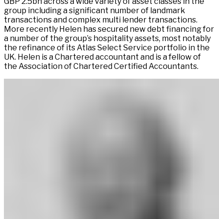
GBP 2.5bn across a wide variety of asset classes in the
group including a significant number of landmark
transactions and complex multi lender transactions.
More recently Helen has secured new debt financing for
a number of the group’s hospitality assets, most notably
the refinance of its Atlas Select Service portfolio in the
UK. Helen is a Chartered accountant and is a fellow of
the Association of Chartered Certified Accountants. ​​​​‌ ‍ ​‍​‍‌‍ ‌ ​‍‌‍‍‌‌‍‌ ‌‍‍‌‌‍ ‍​‍​‍​ ‍‍​‍​‍‌ ​ ‌‍​‌‌‍ ‍‌‍‍‌‌ ‌​‌ ‍‌​‍ ‍‌‍‍‌‌‍ ​‍​‍​‍ ​​‍​‍‌‍‍​‌ ​‍‌‍‌‌‌‍‌‍​‍​‍​ ‍‍​‍​‍‌‍‍​‌ ‌​‌ ‌​‌ ​​‌ ​ ​ ‍‍​‍ ​‍ ‌‍ ​​‍ ‌‌‍​‌‌‍ ‍‌‍‌​​‍ ‌‌ ​‍​‍ ‌‌‍‍​‌‍ ‌ ‌​‌‍‌‌‌‍ ​‌ ​ ​‍ ‌‌ ​ ‌ ‌​‌ ‌‌‌‍‌​‌‍‍‌‌‍ ​‍ ‍‌ ‌‍‌‍‌‌‌ ​‍‌‍​ ‌‍‌‌‌‍ ​​‍ ‍‌‍​‌‌ ​​‌ ​​​‍ ‌‍‍‌‌‍ ‍‌ ‌​‌‍‌‌‌‍ ‍‌ ‌​​‍ ‌‍‌‌‌‍‌​‌‍‍‌‌ ‌​​‍ ‌‍ ‌‌‍ ‌‍‌​‌‍‌‌​ ‌‌ ​​‌ ​‍‌‍‌‌‌ ​ ‌‍‌‌‌‍ ‍‌ ‌​‌‍​‌‌ ‌​‌‍‍‌‌‍ ‌‍ ‍​ ‍ ‌‍‍‌‌‍‌​​ ‌​ ‌‍‌‍​‍​ ‌​‌‍‌​​ ​‍​ ‌ ‌‍​‍​ ‍​​‍ ‌​ ‌‌​ ​ ‌‍​‍​ ‌‍​‍ ‌​ ‌​​ ‌​​ ​‌​ ​​​‍ ‌​ ‍‌‌‍​‌‌‍‌‍​ ‌​​‍ ‌​ ‌ ‌‍‌​‌‍​‍​ ​​‌‍‌‍‌‍​‌​ ​‍​ ​​‌‍‌​​ ‌​​ ‍‌​ ‍‌​ ‍ ‌ ‌​‌ ‍‌‌ ​​‌‍‌‌​ ‌‌‍​ ‌‍ ‌ ​‍‌ ​​‌‍ ‌ ​‍‌‍​‌‌ ‌​‌‍‌‌‌‌‌​‌‍‌‌‌‍​‌‌‍ ‌‌​ ‌‌‍‌‌‌‍ ‌‌‍​‍‌‍‌‌‌ ​‍​ ‍ ‌ ​​‌‍​‌‌ ‌​‌‍‍​​ ‌‌‍​‍‌‍‍‌‌‍ ​ ‌‍​‍‌‍​‌‌ ​ ‌‍‌‌‌‌‌‌‌ ​‍‌‍ ​​ ‌‌‍‍​‌ ‌​‌ ‌​‌ ​​‌ ​ ​‍‌‌​ ​ ‌​​‌​‍‌‌​ ​‍‌​‌‍​‍‌‌​ ​‍‌​‌‍‌‍ ​​‍ ‌‌‍​‌‌‍ ‍‌‍‌​​‍ ‌‌ ​‍​‍ ‌‌‍‍​‌‍ ‌ ‌​‌‍‌‌‌‍ ​‌ ​ ​‍ ‌‌ ​ ‌ ‌​‌ ‌‌‌‍‌​‌‍‍‌‌‍ ​‍ ‍‌ ‌‍‌‍‌‌‌ ​‍‌‍​ ‌‍‌‌‌‍ ​​‍ ‍‌‍​‌‌ ​​‌ ​​​‍‌‍‌‍‍‌‌‍‌​​ ‌​ ‌‍‌‍​‍​ ‌​‌‍‌​​ ​‍​ ‌ ‌‍​‍​ ‍​​‍ ‌​ ‌‌​ ​ ‌‍​‍​ ‌‍​‍ ‌​ ‌​​ ‌​​ ​‌​ ​​​‍ ‌​ ‍‌‌‍​‌‌‍‌‍​ ‌​​‍ ‌​ ‌ ‌‍‌​‌‍​‍​ ​​‌‍‌‍‌‍​‌​ ​‍​ ​​‌‍‌​​ ‌​​ ‍‌​ ‍‌​‍‌‍‌ ‌​‌ ‍‌‌ ​​‌‍‌‌​ ‌‌‍​ ‌‍ ‌ ​‍‌ ​​‌‍ ‌ ​‍‌‍​‌‌ ‌​‌‍‌‌‌‌‌​‌‍‌‌‌‍​‌‌‍ ‌‌​ ‌‌‍‌‌‌‍ ‌‌‍​‍‌‍‌‌‌ ​‍​‍‌‍‌ ​​‌‍​‌‌ ‌​‌‍‍​​ ‌‌‍​‍‌‍‍‌‌‍ ​‍‌‍‌ ​​‌‍‌‌‌ ​‍‌ ​ ‌ ​​‌‍‌‌‌‍​ ‌ ‌​‌‍‍‌‌ ‌‍‌‍‌‌​ ‌‌ ​​‌ ‌‌‌‍​‍‌‍ ​‌‍‍‌‌ ​ ‌‍‍​‌‍‌‌‌‍‌​​‍​‍‌ ‌