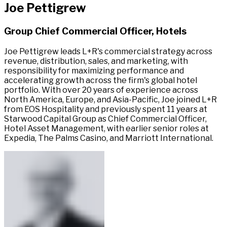
Joe Pettigrew​​​​‌ ‍ ​‍​‍‌‍ ‌ ​‍‌‍‍‌‌‍‌ ‌‍‍‌‌‍ ‍​‍​‍​ ‍‍​‍​‍‌ ​ ‌‍​‌‌‍ ‍‌‍‍‌‌ ‌​‌ ‍‌​‍ ‍‌‍‍‌‌‍ ​‍​‍​‍ ​​‍​‍‌‍‍​‌ ​‍‌‍‌‌‌‍‌‍​‍​‍​ ‍‍​‍​‍‌‍‍​‌ ‌​‌ ‌​‌ ​​‌ ​ ​ ‍‍​‍ ​‍ ‌‍ ​​‍ ‌‌‍​‌‌‍ ‍‌‍‌​​‍ ‌‌ ​‍​‍ ‌‌‍‍​‌‍ ‌ ‌​‌‍‌‌‌‍ ​‌ ​ ​‍ ‌‌ ​ ‌ ‌​‌ ‌‌‌‍‌​‌‍‍‌‌‍ ​‍ ‍‌ ‌‍‌‍‌‌‌ ​‍‌‍​ ‌‍‌‌‌‍ ​​‍ ‍‌‍​‌‌ ​​‌ ​​​‍ ‌‍‍‌‌‍ ‍‌ ‌​‌‍‌‌‌‍ ‍‌ ‌​​‍ ‌‍‌‌‌‍‌​‌‍‍‌‌ ‌​​‍ ‌‍ ‌‌‍ ‌‍‌​‌‍‌‌​ ‌‌ ​​‌ ​‍‌‍‌‌‌ ​ ‌‍‌‌‌‍ ‍‌ ‌​‌‍​‌‌ ‌​‌‍‍‌‌‍ ‌‍ ‍​ ‍ ‌‍‍‌‌‍‌​​ ‌​ ‍​​ ‌​‌‍​‌​ ‌‌​ ‍‌​ ‌‍​ ​‍​ ‌‍​‍ ‌​ ‌‌‌‍‌‍‌‍​‍​ ‍‌​‍ ‌​ ‌​‌‍​ ​ ‍‌‌‍​ ​‍ ‌‌‍​‌​ ​​​ ‌​‌‍‌​​‍ ‌‌‍​‌‌‍​‍​ ‌‌​ ‌‍​ ‍​​ ‌​​ ​‍​ ​ ‌‍‌​‌‍‌‌‌‍​ ‌‍​‌​ ‍ ‌ ‌​‌ ‍‌‌ ​​‌‍‌‌​ ‌‌‍​ ‌‍ ‌ ​‍‌ ​​‌‍ ‌ ​‍‌‍​‌‌ ‌​‌‍‌‌‌‌‌​‌‍‌‌‌‍​‌‌‍ ‌‌​ ‌‌‍‌‌‌‍ ‌‌‍​‍‌‍‌‌‌ ​‍​ ‍ ‌ ​​‌‍​‌‌ ‌​‌‍‍​​ ‌‌‍ ‍‌‍​‌‌‍ ‌‌‍‌‌​ ‌‍​‍‌‍​‌‌ ​ ‌‍‌‌‌‌‌‌‌ ​‍‌‍ ​​ ‌‌‍‍​‌ ‌​‌ ‌​‌ ​​‌ ​ ​‍‌‌​ ​ ‌​​‌​‍‌‌​ ​‍‌​‌‍​‍‌‌​ ​‍‌​‌‍‌‍ ​​‍ ‌‌‍​‌‌‍ ‍‌‍‌​​‍ ‌‌ ​‍​‍ ‌‌‍‍​‌‍ ‌ ‌​‌‍‌‌‌‍ ​‌ ​ ​‍ ‌‌ ​ ‌ ‌​‌ ‌‌‌‍‌​‌‍‍‌‌‍ ​‍ ‍‌ ‌‍‌‍‌‌‌ ​‍‌‍​ ‌‍‌‌‌‍ ​​‍ ‍‌‍​‌‌ ​​‌ ​​​‍‌‍‌‍‍‌‌‍‌​​ ‌​ ‍​​ ‌​‌‍​‌​ ‌‌​ ‍‌​ ‌‍​ ​‍​ ‌‍​‍ ‌​ ‌‌‌‍‌‍‌‍​‍​ ‍‌​‍ ‌​ ‌​‌‍​ ​ ‍‌‌‍​ ​‍ ‌‌‍​‌​ ​​​ ‌​‌‍‌​​‍ ‌‌‍​‌‌‍​‍​ ‌‌​ ‌‍​ ‍​​ ‌​​ ​‍​ ​ ‌‍‌​‌‍‌‌‌‍​ ‌‍​‌​‍‌‍‌ ‌​‌ ‍‌‌ ​​‌‍‌‌​ ‌‌‍​ ‌‍ ‌ ​‍‌ ​​‌‍ ‌ ​‍‌‍​‌‌ ‌​‌‍‌‌‌‌‌​‌‍‌‌‌‍​‌‌‍ ‌‌​ ‌‌‍‌‌‌‍ ‌‌‍​‍‌‍‌‌‌ ​‍​‍‌‍‌ ​​‌‍​‌‌ ‌​‌‍‍​​ ‌‌‍ ‍‌‍​‌‌‍ ‌‌‍‌‌​‍‌‍‌ ​​‌‍‌‌‌ ​‍‌ ​ ‌ ​​‌‍‌‌‌‍​ ‌ ‌​‌‍‍‌‌ ‌‍‌‍‌‌​ ‌‌ ​​‌ ‌‌‌‍​‍‌‍ ​‌‍‍‌‌ ​ ‌‍‍​‌‍‌‌‌‍‌​​‍​‍‌ ‌
Group Chief Commercial Officer, Hotels​​​​‌ ‍ ​‍​‍‌‍ ‌ ​‍‌‍‍‌‌‍‌ ‌‍‍‌‌‍ ‍​‍​‍​ ‍‍​‍​‍‌ ​ ‌‍​‌‌‍ ‍‌‍‍‌‌ ‌​‌ ‍‌​‍ ‍‌‍‍‌‌‍ ​‍​‍​‍ ​​‍​‍‌‍‍​‌ ​‍‌‍‌‌‌‍‌‍​‍​‍​ ‍‍​‍​‍‌‍‍​‌ ‌​‌ ‌​‌ ​​‌ ​ ​ ‍‍​‍ ​‍ ‌‍ ​​‍ ‌‌‍​‌‌‍ ‍‌‍‌​​‍ ‌‌ ​‍​‍ ‌‌‍‍​‌‍ ‌ ‌​‌‍‌‌‌‍ ​‌ ​ ​‍ ‌‌ ​ ‌ ‌​‌ ‌‌‌‍‌​‌‍‍‌‌‍ ​‍ ‍‌ ‌‍‌‍‌‌‌ ​‍‌‍​ ‌‍‌‌‌‍ ​​‍ ‍‌‍​‌‌ ​​‌ ​​​‍ ‌‍‍‌‌‍ ‍‌ ‌​‌‍‌‌‌‍ ‍‌ ‌​​‍ ‌‍‌‌‌‍‌​‌‍‍‌‌ ‌​​‍ ‌‍ ‌‌‍ ‌‍‌​‌‍‌‌​ ‌‌ ​​‌ ​‍‌‍‌‌‌ ​ ‌‍‌‌‌‍ ‍‌ ‌​‌‍​‌‌ ‌​‌‍‍‌‌‍ ‌‍ ‍​ ‍ ‌‍‍‌‌‍‌​​ ‌​ ‍​​ ‌​‌‍​‌​ ‌‌​ ‍‌​ ‌‍​ ​‍​ ‌‍​‍ ‌​ ‌‌‌‍‌‍‌‍​‍​ ‍‌​‍ ‌​ ‌​‌‍​ ​ ‍‌‌‍​ ​‍ ‌‌‍​‌​ ​​​ ‌​‌‍‌​​‍ ‌‌‍​‌‌‍​‍​ ‌‌​ ‌‍​ ‍​​ ‌​​ ​‍​ ​ ‌‍‌​‌‍‌‌‌‍​ ‌‍​‌​ ‍ ‌ ‌​‌ ‍‌‌ ​​‌‍‌‌​ ‌‌‍​ ‌‍ ‌ ​‍‌ ​​‌‍ ‌ ​‍‌‍​‌‌ ‌​‌‍‌‌‌‌‌​‌‍‌‌‌‍​‌‌‍ ‌‌​ ‌‌‍‌‌‌‍ ‌‌‍​‍‌‍‌‌‌ ​‍​ ‍ ‌ ​​‌‍​‌‌ ‌​‌‍‍​​ ‌‌ ​‍‌‍ ‌‍ ​‌‍‌‌​ ‌‍​‍‌‍​‌‌ ​ ‌‍‌‌‌‌‌‌‌ ​‍‌‍ ​​ ‌‌‍‍​‌ ‌​‌ ‌​‌ ​​‌ ​ ​‍‌‌​ ​ ‌​​‌​‍‌‌​ ​‍‌​‌‍​‍‌‌​ ​‍‌​‌‍‌‍ ​​‍ ‌‌‍​‌‌‍ ‍‌‍‌​​‍ ‌‌ ​‍​‍ ‌‌‍‍​‌‍ ‌ ‌​‌‍‌‌‌‍ ​‌ ​ ​‍ ‌‌ ​ ‌ ‌​‌ ‌‌‌‍‌​‌‍‍‌‌‍ ​‍ ‍‌ ‌‍‌‍‌‌‌ ​‍‌‍​ ‌‍‌‌‌‍ ​​‍ ‍‌‍​‌‌ ​​‌ ​​​‍‌‍‌‍‍‌‌‍‌​​ ‌​ ‍​​ ‌​‌‍​‌​ ‌‌​ ‍‌​ ‌‍​ ​‍​ ‌‍​‍ ‌​ ‌‌‌‍‌‍‌‍​‍​ ‍‌​‍ ‌​ ‌​‌‍​ ​ ‍‌‌‍​ ​‍ ‌‌‍​‌​ ​​​ ‌​‌‍‌​​‍ ‌‌‍​‌‌‍​‍​ ‌‌​ ‌‍​ ‍​​ ‌​​ ​‍​ ​ ‌‍‌​‌‍‌‌‌‍​ ‌‍​‌​‍‌‍‌ ‌​‌ ‍‌‌ ​​‌‍‌‌​ ‌‌‍​ ‌‍ ‌ ​‍‌ ​​‌‍ ‌ ​‍‌‍​‌‌ ‌​‌‍‌‌‌‌‌​‌‍‌‌‌‍​‌‌‍ ‌‌​ ‌‌‍‌‌‌‍ ‌‌‍​‍‌‍‌‌‌ ​‍​‍‌‍‌ ​​‌‍​‌‌ ‌​‌‍‍​​ ‌‌ ​‍‌‍ ‌‍ ​‌‍‌‌​‍‌‍‌ ​​‌‍‌‌‌ ​‍‌ ​ ‌ ​​‌‍‌‌‌‍​ ‌ ‌​‌‍‍‌‌ ‌‍‌‍‌‌​ ‌‌ ​​‌ ‌‌‌‍​‍‌‍ ​‌‍‍‌‌ ​ ‌‍‍​‌‍‌‌‌‍‌​​‍​‍‌ ‌
Joe Pettigrew leads L+R's commercial strategy across
revenue, distribution, sales, and marketing, with
responsibility for maximizing performance and
accelerating growth across the firm's global hotel
portfolio. With over 20 years of experience across
North America, Europe, and Asia-Pacific, Joe joined L+R
from EOS Hospitality and previously spent 11 years at
Starwood Capital Group as Chief Commercial Officer,
Hotel Asset Management, with earlier senior roles at
Expedia, The Palms Casino, and Marriott International.​​​​‌ ‍ ​‍​‍‌‍ ‌ ​‍‌‍‍‌‌‍‌ ‌‍‍‌‌‍ ‍​‍​‍​ ‍‍​‍​‍‌ ​ ‌‍​‌‌‍ ‍‌‍‍‌‌ ‌​‌ ‍‌​‍ ‍‌‍‍‌‌‍ ​‍​‍​‍ ​​‍​‍‌‍‍​‌ ​‍‌‍‌‌‌‍‌‍​‍​‍​ ‍‍​‍​‍‌‍‍​‌ ‌​‌ ‌​‌ ​​‌ ​ ​ ‍‍​‍ ​‍ ‌‍ ​​‍ ‌‌‍​‌‌‍ ‍‌‍‌​​‍ ‌‌ ​‍​‍ ‌‌‍‍​‌‍ ‌ ‌​‌‍‌‌‌‍ ​‌ ​ ​‍ ‌‌ ​ ‌ ‌​‌ ‌‌‌‍‌​‌‍‍‌‌‍ ​‍ ‍‌ ‌‍‌‍‌‌‌ ​‍‌‍​ ‌‍‌‌‌‍ ​​‍ ‍‌‍​‌‌ ​​‌ ​​​‍ ‌‍‍‌‌‍ ‍‌ ‌​‌‍‌‌‌‍ ‍‌ ‌​​‍ ‌‍‌‌‌‍‌​‌‍‍‌‌ ‌​​‍ ‌‍ ‌‌‍ ‌‍‌​‌‍‌‌​ ‌‌ ​​‌ ​‍‌‍‌‌‌ ​ ‌‍‌‌‌‍ ‍‌ ‌​‌‍​‌‌ ‌​‌‍‍‌‌‍ ‌‍ ‍​ ‍ ‌‍‍‌‌‍‌​​ ‌​ ‍​​ ‌​‌‍​‌​ ‌‌​ ‍‌​ ‌‍​ ​‍​ ‌‍​‍ ‌​ ‌‌‌‍‌‍‌‍​‍​ ‍‌​‍ ‌​ ‌​‌‍​ ​ ‍‌‌‍​ ​‍ ‌‌‍​‌​ ​​​ ‌​‌‍‌​​‍ ‌‌‍​‌‌‍​‍​ ‌‌​ ‌‍​ ‍​​ ‌​​ ​‍​ ​ ‌‍‌​‌‍‌‌‌‍​ ‌‍​‌​ ‍ ‌ ‌​‌ ‍‌‌ ​​‌‍‌‌​ ‌‌‍​ ‌‍ ‌ ​‍‌ ​​‌‍ ‌ ​‍‌‍​‌‌ ‌​‌‍‌‌‌‌‌​‌‍‌‌‌‍​‌‌‍ ‌‌​ ‌‌‍‌‌‌‍ ‌‌‍​‍‌‍‌‌‌ ​‍​ ‍ ‌ ​​‌‍​‌‌ ‌​‌‍‍​​ ‌‌‍​‍‌‍‍‌‌‍ ​ ‌‍​‍‌‍​‌‌ ​ ‌‍‌‌‌‌‌‌‌ ​‍‌‍ ​​ ‌‌‍‍​‌ ‌​‌ ‌​‌ ​​‌ ​ ​‍‌‌​ ​ ‌​​‌​‍‌‌​ ​‍‌​‌‍​‍‌‌​ ​‍‌​‌‍‌‍ ​​‍ ‌‌‍​‌‌‍ ‍‌‍‌​​‍ ‌‌ ​‍​‍ ‌‌‍‍​‌‍ ‌ ‌​‌‍‌‌‌‍ ​‌ ​ ​‍ ‌‌ ​ ‌ ‌​‌ ‌‌‌‍‌​‌‍‍‌‌‍ ​‍ ‍‌ ‌‍‌‍‌‌‌ ​‍‌‍​ ‌‍‌‌‌‍ ​​‍ ‍‌‍​‌‌ ​​‌ ​​​‍‌‍‌‍‍‌‌‍‌​​ ‌​ ‍​​ ‌​‌‍​‌​ ‌‌​ ‍‌​ ‌‍​ ​‍​ ‌‍​‍ ‌​ ‌‌‌‍‌‍‌‍​‍​ ‍‌​‍ ‌​ ‌​‌‍​ ​ ‍‌‌‍​ ​‍ ‌‌‍​‌​ ​​​ ‌​‌‍‌​​‍ ‌‌‍​‌‌‍​‍​ ‌‌​ ‌‍​ ‍​​ ‌​​ ​‍​ ​ ‌‍‌​‌‍‌‌‌‍​ ‌‍​‌​‍‌‍‌ ‌​‌ ‍‌‌ ​​‌‍‌‌​ ‌‌‍​ ‌‍ ‌ ​‍‌ ​​‌‍ ‌ ​‍‌‍​‌‌ ‌​‌‍‌‌‌‌‌​‌‍‌‌‌‍​‌‌‍ ‌‌​ ‌‌‍‌‌‌‍ ‌‌‍​‍‌‍‌‌‌ ​‍​‍‌‍‌ ​​‌‍​‌‌ ‌​‌‍‍​​ ‌‌‍​‍‌‍‍‌‌‍ ​‍‌‍‌ ​​‌‍‌‌‌ ​‍‌ ​ ‌ ​​‌‍‌‌‌‍​ ‌ ‌​‌‍‍‌‌ ‌‍‌‍‌‌​ ‌‌ ​​‌ ‌‌‌‍​‍‌‍ ​‌‍‍‌‌ ​ ‌‍‍​‌‍‌‌‌‍‌​​‍​‍‌ ‌