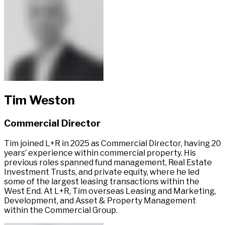
Tim Weston​​​​‌ ‍ ​‍​‍‌‍ ‌ ​‍‌‍‍‌‌‍‌ ‌‍‍‌‌‍ ‍​‍​‍​ ‍‍​‍​‍‌ ​ ‌‍​‌‌‍ ‍‌‍‍‌‌ ‌​‌ ‍‌​‍ ‍‌‍‍‌‌‍ ​‍​‍​‍ ​​‍​‍‌‍‍​‌ ​‍‌‍‌‌‌‍‌‍​‍​‍​ ‍‍​‍​‍‌‍‍​‌ ‌​‌ ‌​‌ ​​‌ ​ ​ ‍‍​‍ ​‍ ‌‍ ​​‍ ‌‌‍​‌‌‍ ‍‌‍‌​​‍ ‌‌ ​‍​‍ ‌‌‍‍​‌‍ ‌ ‌​‌‍‌‌‌‍ ​‌ ​ ​‍ ‌‌ ​ ‌ ‌​‌ ‌‌‌‍‌​‌‍‍‌‌‍ ​‍ ‍‌ ‌‍‌‍‌‌‌ ​‍‌‍​ ‌‍‌‌‌‍ ​​‍ ‍‌‍​‌‌ ​​‌ ​​​‍ ‌‍‍‌‌‍ ‍‌ ‌​‌‍‌‌‌‍ ‍‌ ‌​​‍ ‌‍‌‌‌‍‌​‌‍‍‌‌ ‌​​‍ ‌‍ ‌‌‍ ‌‍‌​‌‍‌‌​ ‌‌ ​​‌ ​‍‌‍‌‌‌ ​ ‌‍‌‌‌‍ ‍‌ ‌​‌‍​‌‌ ‌​‌‍‍‌‌‍ ‌‍ ‍​ ‍ ‌‍‍‌‌‍‌​​ ‌​ ​‌​ ‍​​ ‌ ​ ‌​​ ​ ​ ‍‌‌‍‌​​ ​‍​‍ ‌​ ‍​‌‍​‌‌‍​ ​ ‌​​‍ ‌​ ‌​​ ‌‌‌‍​‍​ ‍‌​‍ ‌‌‍​‌‌‍‌‍​ ‌ ‌‍‌‍​‍ ‌​ ​​‌‍​ ‌‍​‌​ ‌‍​ ​‍​ ‌​​ ​​‌‍​‍‌‍​ ​ ‌‍​ ‌‌​ ​​​ ‍ ‌ ‌​‌ ‍‌‌ ​​‌‍‌‌​ ‌‌‍​ ‌‍ ‌ ​‍‌ ​​‌‍ ‌ ​‍‌‍​‌‌ ‌​‌‍‌‌‌‌‌​‌‍‌‌‌‍​‌‌‍ ‌‌​ ‌‌‍‌‌‌‍ ‌‌‍​‍‌‍‌‌‌ ​‍​ ‍ ‌ ​​‌‍​‌‌ ‌​‌‍‍​​ ‌‌‍ ‍‌‍​‌‌‍ ‌‌‍‌‌​ ‌‍​‍‌‍​‌‌ ​ ‌‍‌‌‌‌‌‌‌ ​‍‌‍ ​​ ‌‌‍‍​‌ ‌​‌ ‌​‌ ​​‌ ​ ​‍‌‌​ ​ ‌​​‌​‍‌‌​ ​‍‌​‌‍​‍‌‌​ ​‍‌​‌‍‌‍ ​​‍ ‌‌‍​‌‌‍ ‍‌‍‌​​‍ ‌‌ ​‍​‍ ‌‌‍‍​‌‍ ‌ ‌​‌‍‌‌‌‍ ​‌ ​ ​‍ ‌‌ ​ ‌ ‌​‌ ‌‌‌‍‌​‌‍‍‌‌‍ ​‍ ‍‌ ‌‍‌‍‌‌‌ ​‍‌‍​ ‌‍‌‌‌‍ ​​‍ ‍‌‍​‌‌ ​​‌ ​​​‍‌‍‌‍‍‌‌‍‌​​ ‌​ ​‌​ ‍​​ ‌ ​ ‌​​ ​ ​ ‍‌‌‍‌​​ ​‍​‍ ‌​ ‍​‌‍​‌‌‍​ ​ ‌​​‍ ‌​ ‌​​ ‌‌‌‍​‍​ ‍‌​‍ ‌‌‍​‌‌‍‌‍​ ‌ ‌‍‌‍​‍ ‌​ ​​‌‍​ ‌‍​‌​ ‌‍​ ​‍​ ‌​​ ​​‌‍​‍‌‍​ ​ ‌‍​ ‌‌​ ​​​‍‌‍‌ ‌​‌ ‍‌‌ ​​‌‍‌‌​ ‌‌‍​ ‌‍ ‌ ​‍‌ ​​‌‍ ‌ ​‍‌‍​‌‌ ‌​‌‍‌‌‌‌‌​‌‍‌‌‌‍​‌‌‍ ‌‌​ ‌‌‍‌‌‌‍ ‌‌‍​‍‌‍‌‌‌ ​‍​‍‌‍‌ ​​‌‍​‌‌ ‌​‌‍‍​​ ‌‌‍ ‍‌‍​‌‌‍ ‌‌‍‌‌​‍‌‍‌ ​​‌‍‌‌‌ ​‍‌ ​ ‌ ​​‌‍‌‌‌‍​ ‌ ‌​‌‍‍‌‌ ‌‍‌‍‌‌​ ‌‌ ​​‌ ‌‌‌‍​‍‌‍ ​‌‍‍‌‌ ​ ‌‍‍​‌‍‌‌‌‍‌​​‍​‍‌ ‌
Commercial Director​​​​‌ ‍ ​‍​‍‌‍ ‌ ​‍‌‍‍‌‌‍‌ ‌‍‍‌‌‍ ‍​‍​‍​ ‍‍​‍​‍‌ ​ ‌‍​‌‌‍ ‍‌‍‍‌‌ ‌​‌ ‍‌​‍ ‍‌‍‍‌‌‍ ​‍​‍​‍ ​​‍​‍‌‍‍​‌ ​‍‌‍‌‌‌‍‌‍​‍​‍​ ‍‍​‍​‍‌‍‍​‌ ‌​‌ ‌​‌ ​​‌ ​ ​ ‍‍​‍ ​‍ ‌‍ ​​‍ ‌‌‍​‌‌‍ ‍‌‍‌​​‍ ‌‌ ​‍​‍ ‌‌‍‍​‌‍ ‌ ‌​‌‍‌‌‌‍ ​‌ ​ ​‍ ‌‌ ​ ‌ ‌​‌ ‌‌‌‍‌​‌‍‍‌‌‍ ​‍ ‍‌ ‌‍‌‍‌‌‌ ​‍‌‍​ ‌‍‌‌‌‍ ​​‍ ‍‌‍​‌‌ ​​‌ ​​​‍ ‌‍‍‌‌‍ ‍‌ ‌​‌‍‌‌‌‍ ‍‌ ‌​​‍ ‌‍‌‌‌‍‌​‌‍‍‌‌ ‌​​‍ ‌‍ ‌‌‍ ‌‍‌​‌‍‌‌​ ‌‌ ​​‌ ​‍‌‍‌‌‌ ​ ‌‍‌‌‌‍ ‍‌ ‌​‌‍​‌‌ ‌​‌‍‍‌‌‍ ‌‍ ‍​ ‍ ‌‍‍‌‌‍‌​​ ‌​ ​‌​ ‍​​ ‌ ​ ‌​​ ​ ​ ‍‌‌‍‌​​ ​‍​‍ ‌​ ‍​‌‍​‌‌‍​ ​ ‌​​‍ ‌​ ‌​​ ‌‌‌‍​‍​ ‍‌​‍ ‌‌‍​‌‌‍‌‍​ ‌ ‌‍‌‍​‍ ‌​ ​​‌‍​ ‌‍​‌​ ‌‍​ ​‍​ ‌​​ ​​‌‍​‍‌‍​ ​ ‌‍​ ‌‌​ ​​​ ‍ ‌ ‌​‌ ‍‌‌ ​​‌‍‌‌​ ‌‌‍​ ‌‍ ‌ ​‍‌ ​​‌‍ ‌ ​‍‌‍​‌‌ ‌​‌‍‌‌‌‌‌​‌‍‌‌‌‍​‌‌‍ ‌‌​ ‌‌‍‌‌‌‍ ‌‌‍​‍‌‍‌‌‌ ​‍​ ‍ ‌ ​​‌‍​‌‌ ‌​‌‍‍​​ ‌‌ ​‍‌‍ ‌‍ ​‌‍‌‌​ ‌‍​‍‌‍​‌‌ ​ ‌‍‌‌‌‌‌‌‌ ​‍‌‍ ​​ ‌‌‍‍​‌ ‌​‌ ‌​‌ ​​‌ ​ ​‍‌‌​ ​ ‌​​‌​‍‌‌​ ​‍‌​‌‍​‍‌‌​ ​‍‌​‌‍‌‍ ​​‍ ‌‌‍​‌‌‍ ‍‌‍‌​​‍ ‌‌ ​‍​‍ ‌‌‍‍​‌‍ ‌ ‌​‌‍‌‌‌‍ ​‌ ​ ​‍ ‌‌ ​ ‌ ‌​‌ ‌‌‌‍‌​‌‍‍‌‌‍ ​‍ ‍‌ ‌‍‌‍‌‌‌ ​‍‌‍​ ‌‍‌‌‌‍ ​​‍ ‍‌‍​‌‌ ​​‌ ​​​‍‌‍‌‍‍‌‌‍‌​​ ‌​ ​‌​ ‍​​ ‌ ​ ‌​​ ​ ​ ‍‌‌‍‌​​ ​‍​‍ ‌​ ‍​‌‍​‌‌‍​ ​ ‌​​‍ ‌​ ‌​​ ‌‌‌‍​‍​ ‍‌​‍ ‌‌‍​‌‌‍‌‍​ ‌ ‌‍‌‍​‍ ‌​ ​​‌‍​ ‌‍​‌​ ‌‍​ ​‍​ ‌​​ ​​‌‍​‍‌‍​ ​ ‌‍​ ‌‌​ ​​​‍‌‍‌ ‌​‌ ‍‌‌ ​​‌‍‌‌​ ‌‌‍​ ‌‍ ‌ ​‍‌ ​​‌‍ ‌ ​‍‌‍​‌‌ ‌​‌‍‌‌‌‌‌​‌‍‌‌‌‍​‌‌‍ ‌‌​ ‌‌‍‌‌‌‍ ‌‌‍​‍‌‍‌‌‌ ​‍​‍‌‍‌ ​​‌‍​‌‌ ‌​‌‍‍​​ ‌‌ ​‍‌‍ ‌‍ ​‌‍‌‌​‍‌‍‌ ​​‌‍‌‌‌ ​‍‌ ​ ‌ ​​‌‍‌‌‌‍​ ‌ ‌​‌‍‍‌‌ ‌‍‌‍‌‌​ ‌‌ ​​‌ ‌‌‌‍​‍‌‍ ​‌‍‍‌‌ ​ ‌‍‍​‌‍‌‌‌‍‌​​‍​‍‌ ‌
Tim joined L+R in 2025 as Commercial Director, having 20
years’ experience within commercial property. His
previous roles spanned fund management, Real Estate
Investment Trusts, and private equity, where he led
some of the largest leasing transactions within the
West End. At L+R, Tim overseas Leasing and Marketing,
Development, and Asset & Property Management
within the Commercial Group.​​​​‌ ‍ ​‍​‍‌‍ ‌ ​‍‌‍‍‌‌‍‌ ‌‍‍‌‌‍ ‍​‍​‍​ ‍‍​‍​‍‌ ​ ‌‍​‌‌‍ ‍‌‍‍‌‌ ‌​‌ ‍‌​‍ ‍‌‍‍‌‌‍ ​‍​‍​‍ ​​‍​‍‌‍‍​‌ ​‍‌‍‌‌‌‍‌‍​‍​‍​ ‍‍​‍​‍‌‍‍​‌ ‌​‌ ‌​‌ ​​‌ ​ ​ ‍‍​‍ ​‍ ‌‍ ​​‍ ‌‌‍​‌‌‍ ‍‌‍‌​​‍ ‌‌ ​‍​‍ ‌‌‍‍​‌‍ ‌ ‌​‌‍‌‌‌‍ ​‌ ​ ​‍ ‌‌ ​ ‌ ‌​‌ ‌‌‌‍‌​‌‍‍‌‌‍ ​‍ ‍‌ ‌‍‌‍‌‌‌ ​‍‌‍​ ‌‍‌‌‌‍ ​​‍ ‍‌‍​‌‌ ​​‌ ​​​‍ ‌‍‍‌‌‍ ‍‌ ‌​‌‍‌‌‌‍ ‍‌ ‌​​‍ ‌‍‌‌‌‍‌​‌‍‍‌‌ ‌​​‍ ‌‍ ‌‌‍ ‌‍‌​‌‍‌‌​ ‌‌ ​​‌ ​‍‌‍‌‌‌ ​ ‌‍‌‌‌‍ ‍‌ ‌​‌‍​‌‌ ‌​‌‍‍‌‌‍ ‌‍ ‍​ ‍ ‌‍‍‌‌‍‌​​ ‌​ ​‌​ ‍​​ ‌ ​ ‌​​ ​ ​ ‍‌‌‍‌​​ ​‍​‍ ‌​ ‍​‌‍​‌‌‍​ ​ ‌​​‍ ‌​ ‌​​ ‌‌‌‍​‍​ ‍‌​‍ ‌‌‍​‌‌‍‌‍​ ‌ ‌‍‌‍​‍ ‌​ ​​‌‍​ ‌‍​‌​ ‌‍​ ​‍​ ‌​​ ​​‌‍​‍‌‍​ ​ ‌‍​ ‌‌​ ​​​ ‍ ‌ ‌​‌ ‍‌‌ ​​‌‍‌‌​ ‌‌‍​ ‌‍ ‌ ​‍‌ ​​‌‍ ‌ ​‍‌‍​‌‌ ‌​‌‍‌‌‌‌‌​‌‍‌‌‌‍​‌‌‍ ‌‌​ ‌‌‍‌‌‌‍ ‌‌‍​‍‌‍‌‌‌ ​‍​ ‍ ‌ ​​‌‍​‌‌ ‌​‌‍‍​​ ‌‌‍​‍‌‍‍‌‌‍ ​ ‌‍​‍‌‍​‌‌ ​ ‌‍‌‌‌‌‌‌‌ ​‍‌‍ ​​ ‌‌‍‍​‌ ‌​‌ ‌​‌ ​​‌ ​ ​‍‌‌​ ​ ‌​​‌​‍‌‌​ ​‍‌​‌‍​‍‌‌​ ​‍‌​‌‍‌‍ ​​‍ ‌‌‍​‌‌‍ ‍‌‍‌​​‍ ‌‌ ​‍​‍ ‌‌‍‍​‌‍ ‌ ‌​‌‍‌‌‌‍ ​‌ ​ ​‍ ‌‌ ​ ‌ ‌​‌ ‌‌‌‍‌​‌‍‍‌‌‍ ​‍ ‍‌ ‌‍‌‍‌‌‌ ​‍‌‍​ ‌‍‌‌‌‍ ​​‍ ‍‌‍​‌‌ ​​‌ ​​​‍‌‍‌‍‍‌‌‍‌​​ ‌​ ​‌​ ‍​​ ‌ ​ ‌​​ ​ ​ ‍‌‌‍‌​​ ​‍​‍ ‌​ ‍​‌‍​‌‌‍​ ​ ‌​​‍ ‌​ ‌​​ ‌‌‌‍​‍​ ‍‌​‍ ‌‌‍​‌‌‍‌‍​ ‌ ‌‍‌‍​‍ ‌​ ​​‌‍​ ‌‍​‌​ ‌‍​ ​‍​ ‌​​ ​​‌‍​‍‌‍​ ​ ‌‍​ ‌‌​ ​​​‍‌‍‌ ‌​‌ ‍‌‌ ​​‌‍‌‌​ ‌‌‍​ ‌‍ ‌ ​‍‌ ​​‌‍ ‌ ​‍‌‍​‌‌ ‌​‌‍‌‌‌‌‌​‌‍‌‌‌‍​‌‌‍ ‌‌​ ‌‌‍‌‌‌‍ ‌‌‍​‍‌‍‌‌‌ ​‍​‍‌‍‌ ​​‌‍​‌‌ ‌​‌‍‍​​ ‌‌‍​‍‌‍‍‌‌‍ ​‍‌‍‌ ​​‌‍‌‌‌ ​‍‌ ​ ‌ ​​‌‍‌‌‌‍​ ‌ ‌​‌‍‍‌‌ ‌‍‌‍‌‌​ ‌‌ ​​‌ ‌‌‌‍​‍‌‍ ​‌‍‍‌‌ ​ ‌‍‍​‌‍‌‌‌‍‌​​‍​‍‌ ‌