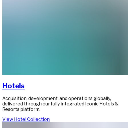
Hotels​​​​‌ ‍ ​‍​‍‌‍ ‌ ​‍‌‍‍‌‌‍‌ ‌‍‍‌‌‍ ‍​‍​‍​ ‍‍​‍​‍‌ ​ ‌‍​‌‌‍ ‍‌‍‍‌‌ ‌​‌ ‍‌​‍ ‍‌‍‍‌‌‍ ​‍​‍​‍ ​​‍​‍‌‍‍​‌ ​‍‌‍‌‌‌‍‌‍​‍​‍​ ‍‍​‍​‍‌‍‍​‌ ‌​‌ ‌​‌ ​​‌ ​ ​ ‍‍​‍ ​‍ ‌‍ ​​‍ ‌‌‍​‌‌‍ ‍‌‍‌​​‍ ‌‌ ​‍​‍ ‌‌‍‍​‌‍ ‌ ‌​‌‍‌‌‌‍ ​‌ ​ ​‍ ‌‌ ​ ‌ ‌​‌ ‌‌‌‍‌​‌‍‍‌‌‍ ​‍ ‍‌ ‌‍‌‍‌‌‌ ​‍‌‍​ ‌‍‌‌‌‍ ​​‍ ‍‌‍​‌‌ ​​‌ ​​​‍ ‌‍‍‌‌‍ ‍‌ ‌​‌‍‌‌‌‍ ‍‌ ‌​​‍ ‌‍‌‌‌‍‌​‌‍‍‌‌ ‌​​‍ ‌‍ ‌‌‍ ‌‍‌​‌‍‌‌​ ‌‌ ​​‌ ​‍‌‍‌‌‌ ​ ‌‍‌‌‌‍ ‍‌ ‌​‌‍​‌‌ ‌​‌‍‍‌‌‍ ‌‍ ‍​ ‍ ‌‍‍‌‌‍‌​​ ‌​ ‌​​ ​​​ ‌‍‌‍​‍​ ‌‌‌‍​‍​ ‌‌​ ‌​​‍ ‌‌‍​‍​ ‌ ​ ‌‌​ ​‍​‍ ‌​ ‌​​ ‌ ​ ‌​​ ‌​​‍ ‌‌‍​‍​ ​​‌‍‌​‌‍​ ​‍ ‌‌‍‌‍‌‍​ ​ ‌‌‌‍​‌​ ​‍‌‍‌​​ ‌‍‌‍​‌‌‍‌‍‌‍​‌‌‍​‌​ ‌‌​ ‍ ‌ ‌​‌ ‍‌‌ ​​‌‍‌‌​ ‌‌‍​ ‌‍ ‌ ​‍‌ ​​‌‍ ‌ ​‍‌‍​‌‌ ‌​‌‍‌‌‌‌​​‌‍​‌‌‍‌ ‌‍‌‌​ ‍ ‌ ​​‌‍​‌‌ ‌​‌‍‍​​ ‌‌ ​​‌‍​‌‌‍‌ ‌‍‌‌‌​​‍‌ ‌‌‌‍‍‌‌‍ ​‌‍‌​‌‍‌‌‌ ​‍​‍‌‌​ ‌‌‌​​‍‌‌ ‌‍‍ ‌‍‌‌‌ ‍‌​‍‌‌​ ​ ‌​‌​​‍‌‌​ ​ ‌​‌​​‍‌‌​ ​‍​ ​‍‌‍​‌‌‍​‌​ ​‌​ ‍​​ ‌ ​ ‍​‌‍​‌​ ‍​​ ‌ ​ ​‌​ ​​​ ‌ ​‍‌‌​ ​‍​ ​‍​‍‌‌​ ‌‌‌​‌​​‍ ‍‌‍​ ‌‍​‌‌ ​‍‌‍‌​‌ ​ ​‍‌‌​ ‌‌‌​​‍‌‌ ‌‍‍ ‌‍‌‌‌ ‍‌​‍‌‌​ ​ ‌​‌​​‍‌‌​ ​ ‌​‌​​‍‌‌​ ​‍​ ​‍​ ‌​​ ​ ​ ‌‍‌‍‌‌​ ‌‍‌‍​ ​ ‌​‌‍​‌​ ‌‌​ ‍‌​ ‌‍‌‍‌‌​‍‌‌​ ​‍​ ​‍​‍‌‌​ ‌‌‌​‌​​‍ ‍‌ ‌​‌‍‍‌‌ ‌​‌‍ ​‌‍‌‌​ ‌‍​‍‌‍​‌‌ ​ ‌‍‌‌‌‌‌‌‌ ​‍‌‍ ​​ ‌‌‍‍​‌ ‌​‌ ‌​‌ ​​‌ ​ ​‍‌‌​ ​ ‌​​‌​‍‌‌​ ​‍‌​‌‍​‍‌‌​ ​‍‌​‌‍‌‍ ​​‍ ‌‌‍​‌‌‍ ‍‌‍‌​​‍ ‌‌ ​‍​‍ ‌‌‍‍​‌‍ ‌ ‌​‌‍‌‌‌‍ ​‌ ​ ​‍ ‌‌ ​ ‌ ‌​‌ ‌‌‌‍‌​‌‍‍‌‌‍ ​‍ ‍‌ ‌‍‌‍‌‌‌ ​‍‌‍​ ‌‍‌‌‌‍ ​​‍ ‍‌‍​‌‌ ​​‌ ​​​‍‌‍‌‍‍‌‌‍‌​​ ‌​ ‌​​ ​​​ ‌‍‌‍​‍​ ‌‌‌‍​‍​ ‌‌​ ‌​​‍ ‌‌‍​‍​ ‌ ​ ‌‌​ ​‍​‍ ‌​ ‌​​ ‌ ​ ‌​​ ‌​​‍ ‌‌‍​‍​ ​​‌‍‌​‌‍​ ​‍ ‌‌‍‌‍‌‍​ ​ ‌‌‌‍​‌​ ​‍‌‍‌​​ ‌‍‌‍​‌‌‍‌‍‌‍​‌‌‍​‌​ ‌‌​‍‌‍‌ ‌​‌ ‍‌‌ ​​‌‍‌‌​ ‌‌‍​ ‌‍ ‌ ​‍‌ ​​‌‍ ‌ ​‍‌‍​‌‌ ‌​‌‍‌‌‌‌​​‌‍​‌‌‍‌ ‌‍‌‌​‍‌‍‌ ​​‌‍​‌‌ ‌​‌‍‍​​ ‌‌ ​​‌‍​‌‌‍‌ ‌‍‌‌‌​​‍‌ ‌‌‌‍‍‌‌‍ ​‌‍‌​‌‍‌‌‌ ​‍​‍‌‌​ ‌‌‌​​‍‌‌ ‌‍‍ ‌‍‌‌‌ ‍‌​‍‌‌​ ​ ‌​‌​​‍‌‌​ ​ ‌​‌​​‍‌‌​ ​‍​ ​‍‌‍​‌‌‍​‌​ ​‌​ ‍​​ ‌ ​ ‍​‌‍​‌​ ‍​​ ‌ ​ ​‌​ ​​​ ‌ ​‍‌‌​ ​‍​ ​‍​‍‌‌​ ‌‌‌​‌​​‍ ‍‌‍​ ‌‍​‌‌ ​‍‌‍‌​‌ ​ ​‍‌‌​ ‌‌‌​​‍‌‌ ‌‍‍ ‌‍‌‌‌ ‍‌​‍‌‌​ ​ ‌​‌​​‍‌‌​ ​ ‌​‌​​‍‌‌​ ​‍​ ​‍​ ‌​​ ​ ​ ‌‍‌‍‌‌​ ‌‍‌‍​ ​ ‌​‌‍​‌​ ‌‌​ ‍‌​ ‌‍‌‍‌‌​‍‌‌​ ​‍​ ​‍​‍‌‌​ ‌‌‌​‌​​‍ ‍‌ ‌​‌‍‍‌‌ ‌​‌‍ ​‌‍‌‌​‍‌‍‌ ​​‌‍‌‌‌ ​‍‌ ​ ‌ ​​‌‍‌‌‌‍​ ‌ ‌​‌‍‍‌‌ ‌‍‌‍‌‌​ ‌‌ ​​‌ ‌‌‌‍​‍‌‍ ​‌‍‍‌‌ ​ ‌‍‍​‌‍‌‌‌‍‌​​‍​‍‌ ‌
Acquisition, development, and operations globally,
delivered through our fully integrated Iconic Hotels &
Resorts platform.​​​​‌ ‍ ​‍​‍‌‍ ‌ ​‍‌‍‍‌‌‍‌ ‌‍‍‌‌‍ ‍​‍​‍​ ‍‍​‍​‍‌ ​ ‌‍​‌‌‍ ‍‌‍‍‌‌ ‌​‌ ‍‌​‍ ‍‌‍‍‌‌‍ ​‍​‍​‍ ​​‍​‍‌‍‍​‌ ​‍‌‍‌‌‌‍‌‍​‍​‍​ ‍‍​‍​‍‌‍‍​‌ ‌​‌ ‌​‌ ​​‌ ​ ​ ‍‍​‍ ​‍ ‌‍ ​​‍ ‌‌‍​‌‌‍ ‍‌‍‌​​‍ ‌‌ ​‍​‍ ‌‌‍‍​‌‍ ‌ ‌​‌‍‌‌‌‍ ​‌ ​ ​‍ ‌‌ ​ ‌ ‌​‌ ‌‌‌‍‌​‌‍‍‌‌‍ ​‍ ‍‌ ‌‍‌‍‌‌‌ ​‍‌‍​ ‌‍‌‌‌‍ ​​‍ ‍‌‍​‌‌ ​​‌ ​​​‍ ‌‍‍‌‌‍ ‍‌ ‌​‌‍‌‌‌‍ ‍‌ ‌​​‍ ‌‍‌‌‌‍‌​‌‍‍‌‌ ‌​​‍ ‌‍ ‌‌‍ ‌‍‌​‌‍‌‌​ ‌‌ ​​‌ ​‍‌‍‌‌‌ ​ ‌‍‌‌‌‍ ‍‌ ‌​‌‍​‌‌ ‌​‌‍‍‌‌‍ ‌‍ ‍​ ‍ ‌‍‍‌‌‍‌​​ ‌​ ‌​​ ​​​ ‌‍‌‍​‍​ ‌‌‌‍​‍​ ‌‌​ ‌​​‍ ‌‌‍​‍​ ‌ ​ ‌‌​ ​‍​‍ ‌​ ‌​​ ‌ ​ ‌​​ ‌​​‍ ‌‌‍​‍​ ​​‌‍‌​‌‍​ ​‍ ‌‌‍‌‍‌‍​ ​ ‌‌‌‍​‌​ ​‍‌‍‌​​ ‌‍‌‍​‌‌‍‌‍‌‍​‌‌‍​‌​ ‌‌​ ‍ ‌ ‌​‌ ‍‌‌ ​​‌‍‌‌​ ‌‌‍​ ‌‍ ‌ ​‍‌ ​​‌‍ ‌ ​‍‌‍​‌‌ ‌​‌‍‌‌‌‌​​‌‍​‌‌‍‌ ‌‍‌‌​ ‍ ‌ ​​‌‍​‌‌ ‌​‌‍‍​​ ‌‌ ​​‌‍​‌‌‍‌ ‌‍‌‌‌​​‍‌ ‌‌‌‍‍‌‌‍ ​‌‍‌​‌‍‌‌‌ ​‍​‍‌‌​ ‌‌‌​​‍‌‌ ‌‍‍ ‌‍‌‌‌ ‍‌​‍‌‌​ ​ ‌​‌​​‍‌‌​ ​ ‌​‌​​‍‌‌​ ​‍​ ​‍‌‍​‌‌‍​‌​ ​‌​ ‍​​ ‌ ​ ‍​‌‍​‌​ ‍​​ ‌ ​ ​‌​ ​​​ ‌ ​‍‌‌​ ​‍​ ​‍​‍‌‌​ ‌‌‌​‌​​‍ ‍‌‍​ ‌‍​‌‌ ​‍‌‍‌​‌ ​ ​‍‌‌​ ‌‌‌​​‍‌‌ ‌‍‍ ‌‍‌‌‌ ‍‌​‍‌‌​ ​ ‌​‌​​‍‌‌​ ​ ‌​‌​​‍‌‌​ ​‍​ ​‍​ ‌​​ ​ ​ ‌‍‌‍‌‌​ ‌‍‌‍​ ​ ‌​‌‍​‌​ ‌‌​ ‍‌​ ‌‍‌‍‌‌​‍‌‌​ ​‍​ ​‍​‍‌‌​ ‌‌‌​‌​​‍ ‍‌‍‌‌‌ ‍​‌‍​ ‌‍‌‌‌ ​‍‌ ​​‌ ‌​​ ‌‍​‍‌‍​‌‌ ​ ‌‍‌‌‌‌‌‌‌ ​‍‌‍ ​​ ‌‌‍‍​‌ ‌​‌ ‌​‌ ​​‌ ​ ​‍‌‌​ ​ ‌​​‌​‍‌‌​ ​‍‌​‌‍​‍‌‌​ ​‍‌​‌‍‌‍ ​​‍ ‌‌‍​‌‌‍ ‍‌‍‌​​‍ ‌‌ ​‍​‍ ‌‌‍‍​‌‍ ‌ ‌​‌‍‌‌‌‍ ​‌ ​ ​‍ ‌‌ ​ ‌ ‌​‌ ‌‌‌‍‌​‌‍‍‌‌‍ ​‍ ‍‌ ‌‍‌‍‌‌‌ ​‍‌‍​ ‌‍‌‌‌‍ ​​‍ ‍‌‍​‌‌ ​​‌ ​​​‍‌‍‌‍‍‌‌‍‌​​ ‌​ ‌​​ ​​​ ‌‍‌‍​‍​ ‌‌‌‍​‍​ ‌‌​ ‌​​‍ ‌‌‍​‍​ ‌ ​ ‌‌​ ​‍​‍ ‌​ ‌​​ ‌ ​ ‌​​ ‌​​‍ ‌‌‍​‍​ ​​‌‍‌​‌‍​ ​‍ ‌‌‍‌‍‌‍​ ​ ‌‌‌‍​‌​ ​‍‌‍‌​​ ‌‍‌‍​‌‌‍‌‍‌‍​‌‌‍​‌​ ‌‌​‍‌‍‌ ‌​‌ ‍‌‌ ​​‌‍‌‌​ ‌‌‍​ ‌‍ ‌ ​‍‌ ​​‌‍ ‌ ​‍‌‍​‌‌ ‌​‌‍‌‌‌‌​​‌‍​‌‌‍‌ ‌‍‌‌​‍‌‍‌ ​​‌‍​‌‌ ‌​‌‍‍​​ ‌‌ ​​‌‍​‌‌‍‌ ‌‍‌‌‌​​‍‌ ‌‌‌‍‍‌‌‍ ​‌‍‌​‌‍‌‌‌ ​‍​‍‌‌​ ‌‌‌​​‍‌‌ ‌‍‍ ‌‍‌‌‌ ‍‌​‍‌‌​ ​ ‌​‌​​‍‌‌​ ​ ‌​‌​​‍‌‌​ ​‍​ ​‍‌‍​‌‌‍​‌​ ​‌​ ‍​​ ‌ ​ ‍​‌‍​‌​ ‍​​ ‌ ​ ​‌​ ​​​ ‌ ​‍‌‌​ ​‍​ ​‍​‍‌‌​ ‌‌‌​‌​​‍ ‍‌‍​ ‌‍​‌‌ ​‍‌‍‌​‌ ​ ​‍‌‌​ ‌‌‌​​‍‌‌ ‌‍‍ ‌‍‌‌‌ ‍‌​‍‌‌​ ​ ‌​‌​​‍‌‌​ ​ ‌​‌​​‍‌‌​ ​‍​ ​‍​ ‌​​ ​ ​ ‌‍‌‍‌‌​ ‌‍‌‍​ ​ ‌​‌‍​‌​ ‌‌​ ‍‌​ ‌‍‌‍‌‌​‍‌‌​ ​‍​ ​‍​‍‌‌​ ‌‌‌​‌​​‍ ‍‌‍‌‌‌ ‍​‌‍​ ‌‍‌‌‌ ​‍‌ ​​‌ ‌​​‍‌‍‌ ​​‌‍‌‌‌ ​‍‌ ​ ‌ ​​‌‍‌‌‌‍​ ‌ ‌​‌‍‍‌‌ ‌‍‌‍‌‌​ ‌‌ ​​‌ ‌‌‌‍​‍‌‍ ​‌‍‍‌‌ ​ ‌‍‍​‌‍‌‌‌‍‌​​‍​‍‌ ‌
View Hotel Collection​​​​‌ ‍ ​‍​‍‌‍ ‌ ​‍‌‍‍‌‌‍‌ ‌‍‍‌‌‍ ‍​‍​‍​ ‍‍​‍​‍‌ ​ ‌‍​‌‌‍ ‍‌‍‍‌‌ ‌​‌ ‍‌​‍ ‍‌‍‍‌‌‍ ​‍​‍​‍ ​​‍​‍‌‍‍​‌ ​‍‌‍‌‌‌‍‌‍​‍​‍​ ‍‍​‍​‍‌‍‍​‌ ‌​‌ ‌​‌ ​​‌ ​ ​ ‍‍​‍ ​‍ ‌‍ ​​‍ ‌‌‍​‌‌‍ ‍‌‍‌​​‍ ‌‌ ​‍​‍ ‌‌‍‍​‌‍ ‌ ‌​‌‍‌‌‌‍ ​‌ ​ ​‍ ‌‌ ​ ‌ ‌​‌ ‌‌‌‍‌​‌‍‍‌‌‍ ​‍ ‍‌ ‌‍‌‍‌‌‌ ​‍‌‍​ ‌‍‌‌‌‍ ​​‍ ‍‌‍​‌‌ ​​‌ ​​​‍ ‌‍‍‌‌‍ ‍‌ ‌​‌‍‌‌‌‍ ‍‌ ‌​​‍ ‌‍‌‌‌‍‌​‌‍‍‌‌ ‌​​‍ ‌‍ ‌‌‍ ‌‍‌​‌‍‌‌​ ‌‌ ​​‌ ​‍‌‍‌‌‌ ​ ‌‍‌‌‌‍ ‍‌ ‌​‌‍​‌‌ ‌​‌‍‍‌‌‍ ‌‍ ‍​ ‍ ‌‍‍‌‌‍‌​​ ‌​ ‌​​ ​​​ ‌‍‌‍​‍​ ‌‌‌‍​‍​ ‌‌​ ‌​​‍ ‌‌‍​‍​ ‌ ​ ‌‌​ ​‍​‍ ‌​ ‌​​ ‌ ​ ‌​​ ‌​​‍ ‌‌‍​‍​ ​​‌‍‌​‌‍​ ​‍ ‌‌‍‌‍‌‍​ ​ ‌‌‌‍​‌​ ​‍‌‍‌​​ ‌‍‌‍​‌‌‍‌‍‌‍​‌‌‍​‌​ ‌‌​ ‍ ‌ ‌​‌ ‍‌‌ ​​‌‍‌‌​ ‌‌‍​ ‌‍ ‌ ​‍‌ ​​‌‍ ‌ ​‍‌‍​‌‌ ‌​‌‍‌‌‌‌​​‌‍​‌‌‍‌ ‌‍‌‌​ ‍ ‌ ​​‌‍​‌‌ ‌​‌‍‍​​ ‌‌ ​​‌‍​‌‌‍‌ ‌‍‌‌‌​​‍‌ ‌‌‌‍‍‌‌‍ ​‌‍‌​‌‍‌‌‌ ​‍​‍‌‌​ ‌‌‌​​‍‌‌ ‌‍‍ ‌‍‌‌‌ ‍‌​‍‌‌​ ​ ‌​‌​​‍‌‌​ ​ ‌​‌​​‍‌‌​ ​‍​ ​‍‌‍​‌‌‍​‌​ ​‌​ ‍​​ ‌ ​ ‍​‌‍​‌​ ‍​​ ‌ ​ ​‌​ ​​​ ‌ ​‍‌‌​ ​‍​ ​‍​‍‌‌​ ‌‌‌​‌​​‍ ‍‌‍​ ‌‍​‌‌ ​‍‌‍‌​‌ ​ ​‍‌‌​ ‌‌‌​​‍‌‌ ‌‍‍ ‌‍‌‌‌ ‍‌​‍‌‌​ ​ ‌​‌​​‍‌‌​ ​ ‌​‌​​‍‌‌​ ​‍​ ​‍​ ‌​​ ​ ​ ‌‍‌‍‌‌​ ‌‍‌‍​ ​ ‌​‌‍​‌​ ‌‌​ ‍‌​ ‌‍‌‍‌‌​‍‌‌​ ​‍​ ​‍​‍‌‌​ ‌‌‌​‌​​‍ ‍‌‍​ ‌ ‌​‌‍​‌​‍ ‍‌‍ ​‌‍​‌‌‍​‍‌‍‌‌‌‍ ​​ ‌‍​‍‌‍​‌‌ ​ ‌‍‌‌‌‌‌‌‌ ​‍‌‍ ​​ ‌‌‍‍​‌ ‌​‌ ‌​‌ ​​‌ ​ ​‍‌‌​ ​ ‌​​‌​‍‌‌​ ​‍‌​‌‍​‍‌‌​ ​‍‌​‌‍‌‍ ​​‍ ‌‌‍​‌‌‍ ‍‌‍‌​​‍ ‌‌ ​‍​‍ ‌‌‍‍​‌‍ ‌ ‌​‌‍‌‌‌‍ ​‌ ​ ​‍ ‌‌ ​ ‌ ‌​‌ ‌‌‌‍‌​‌‍‍‌‌‍ ​‍ ‍‌ ‌‍‌‍‌‌‌ ​‍‌‍​ ‌‍‌‌‌‍ ​​‍ ‍‌‍​‌‌ ​​‌ ​​​‍‌‍‌‍‍‌‌‍‌​​ ‌​ ‌​​ ​​​ ‌‍‌‍​‍​ ‌‌‌‍​‍​ ‌‌​ ‌​​‍ ‌‌‍​‍​ ‌ ​ ‌‌​ ​‍​‍ ‌​ ‌​​ ‌ ​ ‌​​ ‌​​‍ ‌‌‍​‍​ ​​‌‍‌​‌‍​ ​‍ ‌‌‍‌‍‌‍​ ​ ‌‌‌‍​‌​ ​‍‌‍‌​​ ‌‍‌‍​‌‌‍‌‍‌‍​‌‌‍​‌​ ‌‌​‍‌‍‌ ‌​‌ ‍‌‌ ​​‌‍‌‌​ ‌‌‍​ ‌‍ ‌ ​‍‌ ​​‌‍ ‌ ​‍‌‍​‌‌ ‌​‌‍‌‌‌‌​​‌‍​‌‌‍‌ ‌‍‌‌​‍‌‍‌ ​​‌‍​‌‌ ‌​‌‍‍​​ ‌‌ ​​‌‍​‌‌‍‌ ‌‍‌‌‌​​‍‌ ‌‌‌‍‍‌‌‍ ​‌‍‌​‌‍‌‌‌ ​‍​‍‌‌​ ‌‌‌​​‍‌‌ ‌‍‍ ‌‍‌‌‌ ‍‌​‍‌‌​ ​ ‌​‌​​‍‌‌​ ​ ‌​‌​​‍‌‌​ ​‍​ ​‍‌‍​‌‌‍​‌​ ​‌​ ‍​​ ‌ ​ ‍​‌‍​‌​ ‍​​ ‌ ​ ​‌​ ​​​ ‌ ​‍‌‌​ ​‍​ ​‍​‍‌‌​ ‌‌‌​‌​​‍ ‍‌‍​ ‌‍​‌‌ ​‍‌‍‌​‌ ​ ​‍‌‌​ ‌‌‌​​‍‌‌ ‌‍‍ ‌‍‌‌‌ ‍‌​‍‌‌​ ​ ‌​‌​​‍‌‌​ ​ ‌​‌​​‍‌‌​ ​‍​ ​‍​ ‌​​ ​ ​ ‌‍‌‍‌‌​ ‌‍‌‍​ ​ ‌​‌‍​‌​ ‌‌​ ‍‌​ ‌‍‌‍‌‌​‍‌‌​ ​‍​ ​‍​‍‌‌​ ‌‌‌​‌​​‍ ‍‌‍​ ‌ ‌​‌‍​‌​‍ ‍‌‍ ​‌‍​‌‌‍​‍‌‍‌‌‌‍ ​​‍‌‍‌ ​​‌‍‌‌‌ ​‍‌ ​ ‌ ​​‌‍‌‌‌‍​ ‌ ‌​‌‍‍‌‌ ‌‍‌‍‌‌​ ‌‌ ​​‌ ‌‌‌‍​‍‌‍ ​‌‍‍‌‌ ​ ‌‍‍​‌‍‌‌‌‍‌​​‍​‍‌ ‌