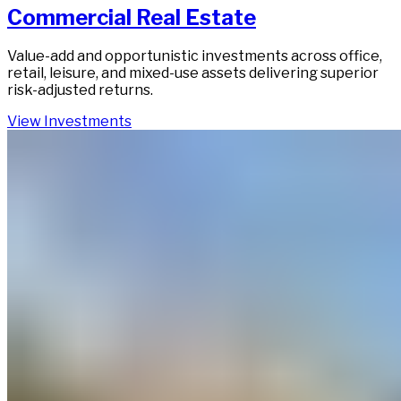
Commercial Real Estate​​​​‌ ‍ ​‍​‍‌‍ ‌ ​‍‌‍‍‌‌‍‌ ‌‍‍‌‌‍ ‍​‍​‍​ ‍‍​‍​‍‌ ​ ‌‍​‌‌‍ ‍‌‍‍‌‌ ‌​‌ ‍‌​‍ ‍‌‍‍‌‌‍ ​‍​‍​‍ ​​‍​‍‌‍‍​‌ ​‍‌‍‌‌‌‍‌‍​‍​‍​ ‍‍​‍​‍‌‍‍​‌ ‌​‌ ‌​‌ ​​‌ ​ ​ ‍‍​‍ ​‍ ‌‍ ​​‍ ‌‌‍​‌‌‍ ‍‌‍‌​​‍ ‌‌ ​‍​‍ ‌‌‍‍​‌‍ ‌ ‌​‌‍‌‌‌‍ ​‌ ​ ​‍ ‌‌ ​ ‌ ‌​‌ ‌‌‌‍‌​‌‍‍‌‌‍ ​‍ ‍‌ ‌‍‌‍‌‌‌ ​‍‌‍​ ‌‍‌‌‌‍ ​​‍ ‍‌‍​‌‌ ​​‌ ​​​‍ ‌‍‍‌‌‍ ‍‌ ‌​‌‍‌‌‌‍ ‍‌ ‌​​‍ ‌‍‌‌‌‍‌​‌‍‍‌‌ ‌​​‍ ‌‍ ‌‌‍ ‌‍‌​‌‍‌‌​ ‌‌ ​​‌ ​‍‌‍‌‌‌ ​ ‌‍‌‌‌‍ ‍‌ ‌​‌‍​‌‌ ‌​‌‍‍‌‌‍ ‌‍ ‍​ ‍ ‌‍‍‌‌‍‌​​ ‌​ ‌​​ ​​​ ‌‍‌‍​‍​ ‌‌‌‍​‍​ ‌‌​ ‌​​‍ ‌‌‍​‍​ ‌ ​ ‌‌​ ​‍​‍ ‌​ ‌​​ ‌ ​ ‌​​ ‌​​‍ ‌‌‍​‍​ ​​‌‍‌​‌‍​ ​‍ ‌‌‍‌‍‌‍​ ​ ‌‌‌‍​‌​ ​‍‌‍‌​​ ‌‍‌‍​‌‌‍‌‍‌‍​‌‌‍​‌​ ‌‌​ ‍ ‌ ‌​‌ ‍‌‌ ​​‌‍‌‌​ ‌‌‍​ ‌‍ ‌ ​‍‌ ​​‌‍ ‌ ​‍‌‍​‌‌ ‌​‌‍‌‌‌‌​​‌‍​‌‌‍‌ ‌‍‌‌​ ‍ ‌ ​​‌‍​‌‌ ‌​‌‍‍​​ ‌‌ ​​‌‍​‌‌‍‌ ‌‍‌‌‌​​‍‌ ‌‌‌‍‍‌‌‍ ​‌‍‌​‌‍‌‌‌ ​‍​‍‌‌​ ‌‌‌​​‍‌‌ ‌‍‍ ‌‍‌‌‌ ‍‌​‍‌‌​ ​ ‌​‌​​‍‌‌​ ​ ‌​‌​​‍‌‌​ ​‍​ ​‍‌‍​‌‌‍​‌​ ​‌​ ‍​​ ‌ ​ ‍​‌‍​‌​ ‍​​ ‌ ​ ​‌​ ​​​ ‌ ​‍‌‌​ ​‍​ ​‍​‍‌‌​ ‌‌‌​‌​​‍ ‍‌‍​ ‌‍​‌‌ ​‍‌‍‌​‌ ​ ​‍‌‌​ ‌‌‌​​‍‌‌ ‌‍‍ ‌‍‌‌‌ ‍‌​‍‌‌​ ​ ‌​‌​​‍‌‌​ ​ ‌​‌​​‍‌‌​ ​‍​ ​‍​ ‌ ‌‍​‌​ ​​​ ‍​​ ‌‌​ ​ ‌‍​ ​ ​​​ ​‌​ ​‌​ ‌ ​ ​ ​‍‌‌​ ​‍​ ​‍​‍‌‌​ ‌‌‌​‌​​‍ ‍‌ ‌​‌‍‍‌‌ ‌​‌‍ ​‌‍‌‌​ ‌‍​‍‌‍​‌‌ ​ ‌‍‌‌‌‌‌‌‌ ​‍‌‍ ​​ ‌‌‍‍​‌ ‌​‌ ‌​‌ ​​‌ ​ ​‍‌‌​ ​ ‌​​‌​‍‌‌​ ​‍‌​‌‍​‍‌‌​ ​‍‌​‌‍‌‍ ​​‍ ‌‌‍​‌‌‍ ‍‌‍‌​​‍ ‌‌ ​‍​‍ ‌‌‍‍​‌‍ ‌ ‌​‌‍‌‌‌‍ ​‌ ​ ​‍ ‌‌ ​ ‌ ‌​‌ ‌‌‌‍‌​‌‍‍‌‌‍ ​‍ ‍‌ ‌‍‌‍‌‌‌ ​‍‌‍​ ‌‍‌‌‌‍ ​​‍ ‍‌‍​‌‌ ​​‌ ​​​‍‌‍‌‍‍‌‌‍‌​​ ‌​ ‌​​ ​​​ ‌‍‌‍​‍​ ‌‌‌‍​‍​ ‌‌​ ‌​​‍ ‌‌‍​‍​ ‌ ​ ‌‌​ ​‍​‍ ‌​ ‌​​ ‌ ​ ‌​​ ‌​​‍ ‌‌‍​‍​ ​​‌‍‌​‌‍​ ​‍ ‌‌‍‌‍‌‍​ ​ ‌‌‌‍​‌​ ​‍‌‍‌​​ ‌‍‌‍​‌‌‍‌‍‌‍​‌‌‍​‌​ ‌‌​‍‌‍‌ ‌​‌ ‍‌‌ ​​‌‍‌‌​ ‌‌‍​ ‌‍ ‌ ​‍‌ ​​‌‍ ‌ ​‍‌‍​‌‌ ‌​‌‍‌‌‌‌​​‌‍​‌‌‍‌ ‌‍‌‌​‍‌‍‌ ​​‌‍​‌‌ ‌​‌‍‍​​ ‌‌ ​​‌‍​‌‌‍‌ ‌‍‌‌‌​​‍‌ ‌‌‌‍‍‌‌‍ ​‌‍‌​‌‍‌‌‌ ​‍​‍‌‌​ ‌‌‌​​‍‌‌ ‌‍‍ ‌‍‌‌‌ ‍‌​‍‌‌​ ​ ‌​‌​​‍‌‌​ ​ ‌​‌​​‍‌‌​ ​‍​ ​‍‌‍​‌‌‍​‌​ ​‌​ ‍​​ ‌ ​ ‍​‌‍​‌​ ‍​​ ‌ ​ ​‌​ ​​​ ‌ ​‍‌‌​ ​‍​ ​‍​‍‌‌​ ‌‌‌​‌​​‍ ‍‌‍​ ‌‍​‌‌ ​‍‌‍‌​‌ ​ ​‍‌‌​ ‌‌‌​​‍‌‌ ‌‍‍ ‌‍‌‌‌ ‍‌​‍‌‌​ ​ ‌​‌​​‍‌‌​ ​ ‌​‌​​‍‌‌​ ​‍​ ​‍​ ‌ ‌‍​‌​ ​​​ ‍​​ ‌‌​ ​ ‌‍​ ​ ​​​ ​‌​ ​‌​ ‌ ​ ​ ​‍‌‌​ ​‍​ ​‍​‍‌‌​ ‌‌‌​‌​​‍ ‍‌ ‌​‌‍‍‌‌ ‌​‌‍ ​‌‍‌‌​‍‌‍‌ ​​‌‍‌‌‌ ​‍‌ ​ ‌ ​​‌‍‌‌‌‍​ ‌ ‌​‌‍‍‌‌ ‌‍‌‍‌‌​ ‌‌ ​​‌ ‌‌‌‍​‍‌‍ ​‌‍‍‌‌ ​ ‌‍‍​‌‍‌‌‌‍‌​​‍​‍‌ ‌
Value-add and opportunistic investments across office,
retail, leisure, and mixed-use assets delivering superior
risk-adjusted returns.​​​​‌ ‍ ​‍​‍‌‍ ‌ ​‍‌‍‍‌‌‍‌ ‌‍‍‌‌‍ ‍​‍​‍​ ‍‍​‍​‍‌ ​ ‌‍​‌‌‍ ‍‌‍‍‌‌ ‌​‌ ‍‌​‍ ‍‌‍‍‌‌‍ ​‍​‍​‍ ​​‍​‍‌‍‍​‌ ​‍‌‍‌‌‌‍‌‍​‍​‍​ ‍‍​‍​‍‌‍‍​‌ ‌​‌ ‌​‌ ​​‌ ​ ​ ‍‍​‍ ​‍ ‌‍ ​​‍ ‌‌‍​‌‌‍ ‍‌‍‌​​‍ ‌‌ ​‍​‍ ‌‌‍‍​‌‍ ‌ ‌​‌‍‌‌‌‍ ​‌ ​ ​‍ ‌‌ ​ ‌ ‌​‌ ‌‌‌‍‌​‌‍‍‌‌‍ ​‍ ‍‌ ‌‍‌‍‌‌‌ ​‍‌‍​ ‌‍‌‌‌‍ ​​‍ ‍‌‍​‌‌ ​​‌ ​​​‍ ‌‍‍‌‌‍ ‍‌ ‌​‌‍‌‌‌‍ ‍‌ ‌​​‍ ‌‍‌‌‌‍‌​‌‍‍‌‌ ‌​​‍ ‌‍ ‌‌‍ ‌‍‌​‌‍‌‌​ ‌‌ ​​‌ ​‍‌‍‌‌‌ ​ ‌‍‌‌‌‍ ‍‌ ‌​‌‍​‌‌ ‌​‌‍‍‌‌‍ ‌‍ ‍​ ‍ ‌‍‍‌‌‍‌​​ ‌​ ‌​​ ​​​ ‌‍‌‍​‍​ ‌‌‌‍​‍​ ‌‌​ ‌​​‍ ‌‌‍​‍​ ‌ ​ ‌‌​ ​‍​‍ ‌​ ‌​​ ‌ ​ ‌​​ ‌​​‍ ‌‌‍​‍​ ​​‌‍‌​‌‍​ ​‍ ‌‌‍‌‍‌‍​ ​ ‌‌‌‍​‌​ ​‍‌‍‌​​ ‌‍‌‍​‌‌‍‌‍‌‍​‌‌‍​‌​ ‌‌​ ‍ ‌ ‌​‌ ‍‌‌ ​​‌‍‌‌​ ‌‌‍​ ‌‍ ‌ ​‍‌ ​​‌‍ ‌ ​‍‌‍​‌‌ ‌​‌‍‌‌‌‌​​‌‍​‌‌‍‌ ‌‍‌‌​ ‍ ‌ ​​‌‍​‌‌ ‌​‌‍‍​​ ‌‌ ​​‌‍​‌‌‍‌ ‌‍‌‌‌​​‍‌ ‌‌‌‍‍‌‌‍ ​‌‍‌​‌‍‌‌‌ ​‍​‍‌‌​ ‌‌‌​​‍‌‌ ‌‍‍ ‌‍‌‌‌ ‍‌​‍‌‌​ ​ ‌​‌​​‍‌‌​ ​ ‌​‌​​‍‌‌​ ​‍​ ​‍‌‍​‌‌‍​‌​ ​‌​ ‍​​ ‌ ​ ‍​‌‍​‌​ ‍​​ ‌ ​ ​‌​ ​​​ ‌ ​‍‌‌​ ​‍​ ​‍​‍‌‌​ ‌‌‌​‌​​‍ ‍‌‍​ ‌‍​‌‌ ​‍‌‍‌​‌ ​ ​‍‌‌​ ‌‌‌​​‍‌‌ ‌‍‍ ‌‍‌‌‌ ‍‌​‍‌‌​ ​ ‌​‌​​‍‌‌​ ​ ‌​‌​​‍‌‌​ ​‍​ ​‍​ ‌ ‌‍​‌​ ​​​ ‍​​ ‌‌​ ​ ‌‍​ ​ ​​​ ​‌​ ​‌​ ‌ ​ ​ ​‍‌‌​ ​‍​ ​‍​‍‌‌​ ‌‌‌​‌​​‍ ‍‌‍‌‌‌ ‍​‌‍​ ‌‍‌‌‌ ​‍‌ ​​‌ ‌​​ ‌‍​‍‌‍​‌‌ ​ ‌‍‌‌‌‌‌‌‌ ​‍‌‍ ​​ ‌‌‍‍​‌ ‌​‌ ‌​‌ ​​‌ ​ ​‍‌‌​ ​ ‌​​‌​‍‌‌​ ​‍‌​‌‍​‍‌‌​ ​‍‌​‌‍‌‍ ​​‍ ‌‌‍​‌‌‍ ‍‌‍‌​​‍ ‌‌ ​‍​‍ ‌‌‍‍​‌‍ ‌ ‌​‌‍‌‌‌‍ ​‌ ​ ​‍ ‌‌ ​ ‌ ‌​‌ ‌‌‌‍‌​‌‍‍‌‌‍ ​‍ ‍‌ ‌‍‌‍‌‌‌ ​‍‌‍​ ‌‍‌‌‌‍ ​​‍ ‍‌‍​‌‌ ​​‌ ​​​‍‌‍‌‍‍‌‌‍‌​​ ‌​ ‌​​ ​​​ ‌‍‌‍​‍​ ‌‌‌‍​‍​ ‌‌​ ‌​​‍ ‌‌‍​‍​ ‌ ​ ‌‌​ ​‍​‍ ‌​ ‌​​ ‌ ​ ‌​​ ‌​​‍ ‌‌‍​‍​ ​​‌‍‌​‌‍​ ​‍ ‌‌‍‌‍‌‍​ ​ ‌‌‌‍​‌​ ​‍‌‍‌​​ ‌‍‌‍​‌‌‍‌‍‌‍​‌‌‍​‌​ ‌‌​‍‌‍‌ ‌​‌ ‍‌‌ ​​‌‍‌‌​ ‌‌‍​ ‌‍ ‌ ​‍‌ ​​‌‍ ‌ ​‍‌‍​‌‌ ‌​‌‍‌‌‌‌​​‌‍​‌‌‍‌ ‌‍‌‌​‍‌‍‌ ​​‌‍​‌‌ ‌​‌‍‍​​ ‌‌ ​​‌‍​‌‌‍‌ ‌‍‌‌‌​​‍‌ ‌‌‌‍‍‌‌‍ ​‌‍‌​‌‍‌‌‌ ​‍​‍‌‌​ ‌‌‌​​‍‌‌ ‌‍‍ ‌‍‌‌‌ ‍‌​‍‌‌​ ​ ‌​‌​​‍‌‌​ ​ ‌​‌​​‍‌‌​ ​‍​ ​‍‌‍​‌‌‍​‌​ ​‌​ ‍​​ ‌ ​ ‍​‌‍​‌​ ‍​​ ‌ ​ ​‌​ ​​​ ‌ ​‍‌‌​ ​‍​ ​‍​‍‌‌​ ‌‌‌​‌​​‍ ‍‌‍​ ‌‍​‌‌ ​‍‌‍‌​‌ ​ ​‍‌‌​ ‌‌‌​​‍‌‌ ‌‍‍ ‌‍‌‌‌ ‍‌​‍‌‌​ ​ ‌​‌​​‍‌‌​ ​ ‌​‌​​‍‌‌​ ​‍​ ​‍​ ‌ ‌‍​‌​ ​​​ ‍​​ ‌‌​ ​ ‌‍​ ​ ​​​ ​‌​ ​‌​ ‌ ​ ​ ​‍‌‌​ ​‍​ ​‍​‍‌‌​ ‌‌‌​‌​​‍ ‍‌‍‌‌‌ ‍​‌‍​ ‌‍‌‌‌ ​‍‌ ​​‌ ‌​​‍‌‍‌ ​​‌‍‌‌‌ ​‍‌ ​ ‌ ​​‌‍‌‌‌‍​ ‌ ‌​‌‍‍‌‌ ‌‍‌‍‌‌​ ‌‌ ​​‌ ‌‌‌‍​‍‌‍ ​‌‍‍‌‌ ​ ‌‍‍​‌‍‌‌‌‍‌​​‍​‍‌ ‌
View Investments​​​​‌ ‍ ​‍​‍‌‍ ‌ ​‍‌‍‍‌‌‍‌ ‌‍‍‌‌‍ ‍​‍​‍​ ‍‍​‍​‍‌ ​ ‌‍​‌‌‍ ‍‌‍‍‌‌ ‌​‌ ‍‌​‍ ‍‌‍‍‌‌‍ ​‍​‍​‍ ​​‍​‍‌‍‍​‌ ​‍‌‍‌‌‌‍‌‍​‍​‍​ ‍‍​‍​‍‌‍‍​‌ ‌​‌ ‌​‌ ​​‌ ​ ​ ‍‍​‍ ​‍ ‌‍ ​​‍ ‌‌‍​‌‌‍ ‍‌‍‌​​‍ ‌‌ ​‍​‍ ‌‌‍‍​‌‍ ‌ ‌​‌‍‌‌‌‍ ​‌ ​ ​‍ ‌‌ ​ ‌ ‌​‌ ‌‌‌‍‌​‌‍‍‌‌‍ ​‍ ‍‌ ‌‍‌‍‌‌‌ ​‍‌‍​ ‌‍‌‌‌‍ ​​‍ ‍‌‍​‌‌ ​​‌ ​​​‍ ‌‍‍‌‌‍ ‍‌ ‌​‌‍‌‌‌‍ ‍‌ ‌​​‍ ‌‍‌‌‌‍‌​‌‍‍‌‌ ‌​​‍ ‌‍ ‌‌‍ ‌‍‌​‌‍‌‌​ ‌‌ ​​‌ ​‍‌‍‌‌‌ ​ ‌‍‌‌‌‍ ‍‌ ‌​‌‍​‌‌ ‌​‌‍‍‌‌‍ ‌‍ ‍​ ‍ ‌‍‍‌‌‍‌​​ ‌​ ‌​​ ​​​ ‌‍‌‍​‍​ ‌‌‌‍​‍​ ‌‌​ ‌​​‍ ‌‌‍​‍​ ‌ ​ ‌‌​ ​‍​‍ ‌​ ‌​​ ‌ ​ ‌​​ ‌​​‍ ‌‌‍​‍​ ​​‌‍‌​‌‍​ ​‍ ‌‌‍‌‍‌‍​ ​ ‌‌‌‍​‌​ ​‍‌‍‌​​ ‌‍‌‍​‌‌‍‌‍‌‍​‌‌‍​‌​ ‌‌​ ‍ ‌ ‌​‌ ‍‌‌ ​​‌‍‌‌​ ‌‌‍​ ‌‍ ‌ ​‍‌ ​​‌‍ ‌ ​‍‌‍​‌‌ ‌​‌‍‌‌‌‌​​‌‍​‌‌‍‌ ‌‍‌‌​ ‍ ‌ ​​‌‍​‌‌ ‌​‌‍‍​​ ‌‌ ​​‌‍​‌‌‍‌ ‌‍‌‌‌​​‍‌ ‌‌‌‍‍‌‌‍ ​‌‍‌​‌‍‌‌‌ ​‍​‍‌‌​ ‌‌‌​​‍‌‌ ‌‍‍ ‌‍‌‌‌ ‍‌​‍‌‌​ ​ ‌​‌​​‍‌‌​ ​ ‌​‌​​‍‌‌​ ​‍​ ​‍‌‍​‌‌‍​‌​ ​‌​ ‍​​ ‌ ​ ‍​‌‍​‌​ ‍​​ ‌ ​ ​‌​ ​​​ ‌ ​‍‌‌​ ​‍​ ​‍​‍‌‌​ ‌‌‌​‌​​‍ ‍‌‍​ ‌‍​‌‌ ​‍‌‍‌​‌ ​ ​‍‌‌​ ‌‌‌​​‍‌‌ ‌‍‍ ‌‍‌‌‌ ‍‌​‍‌‌​ ​ ‌​‌​​‍‌‌​ ​ ‌​‌​​‍‌‌​ ​‍​ ​‍​ ‌ ‌‍​‌​ ​​​ ‍​​ ‌‌​ ​ ‌‍​ ​ ​​​ ​‌​ ​‌​ ‌ ​ ​ ​‍‌‌​ ​‍​ ​‍​‍‌‌​ ‌‌‌​‌​​‍ ‍‌‍​ ‌ ‌​‌‍​‌​‍ ‍‌‍ ​‌‍​‌‌‍​‍‌‍‌‌‌‍ ​​ ‌‍​‍‌‍​‌‌ ​ ‌‍‌‌‌‌‌‌‌ ​‍‌‍ ​​ ‌‌‍‍​‌ ‌​‌ ‌​‌ ​​‌ ​ ​‍‌‌​ ​ ‌​​‌​‍‌‌​ ​‍‌​‌‍​‍‌‌​ ​‍‌​‌‍‌‍ ​​‍ ‌‌‍​‌‌‍ ‍‌‍‌​​‍ ‌‌ ​‍​‍ ‌‌‍‍​‌‍ ‌ ‌​‌‍‌‌‌‍ ​‌ ​ ​‍ ‌‌ ​ ‌ ‌​‌ ‌‌‌‍‌​‌‍‍‌‌‍ ​‍ ‍‌ ‌‍‌‍‌‌‌ ​‍‌‍​ ‌‍‌‌‌‍ ​​‍ ‍‌‍​‌‌ ​​‌ ​​​‍‌‍‌‍‍‌‌‍‌​​ ‌​ ‌​​ ​​​ ‌‍‌‍​‍​ ‌‌‌‍​‍​ ‌‌​ ‌​​‍ ‌‌‍​‍​ ‌ ​ ‌‌​ ​‍​‍ ‌​ ‌​​ ‌ ​ ‌​​ ‌​​‍ ‌‌‍​‍​ ​​‌‍‌​‌‍​ ​‍ ‌‌‍‌‍‌‍​ ​ ‌‌‌‍​‌​ ​‍‌‍‌​​ ‌‍‌‍​‌‌‍‌‍‌‍​‌‌‍​‌​ ‌‌​‍‌‍‌ ‌​‌ ‍‌‌ ​​‌‍‌‌​ ‌‌‍​ ‌‍ ‌ ​‍‌ ​​‌‍ ‌ ​‍‌‍​‌‌ ‌​‌‍‌‌‌‌​​‌‍​‌‌‍‌ ‌‍‌‌​‍‌‍‌ ​​‌‍​‌‌ ‌​‌‍‍​​ ‌‌ ​​‌‍​‌‌‍‌ ‌‍‌‌‌​​‍‌ ‌‌‌‍‍‌‌‍ ​‌‍‌​‌‍‌‌‌ ​‍​‍‌‌​ ‌‌‌​​‍‌‌ ‌‍‍ ‌‍‌‌‌ ‍‌​‍‌‌​ ​ ‌​‌​​‍‌‌​ ​ ‌​‌​​‍‌‌​ ​‍​ ​‍‌‍​‌‌‍​‌​ ​‌​ ‍​​ ‌ ​ ‍​‌‍​‌​ ‍​​ ‌ ​ ​‌​ ​​​ ‌ ​‍‌‌​ ​‍​ ​‍​‍‌‌​ ‌‌‌​‌​​‍ ‍‌‍​ ‌‍​‌‌ ​‍‌‍‌​‌ ​ ​‍‌‌​ ‌‌‌​​‍‌‌ ‌‍‍ ‌‍‌‌‌ ‍‌​‍‌‌​ ​ ‌​‌​​‍‌‌​ ​ ‌​‌​​‍‌‌​ ​‍​ ​‍​ ‌ ‌‍​‌​ ​​​ ‍​​ ‌‌​ ​ ‌‍​ ​ ​​​ ​‌​ ​‌​ ‌ ​ ​ ​‍‌‌​ ​‍​ ​‍​‍‌‌​ ‌‌‌​‌​​‍ ‍‌‍​ ‌ ‌​‌‍​‌​‍ ‍‌‍ ​‌‍​‌‌‍​‍‌‍‌‌‌‍ ​​‍‌‍‌ ​​‌‍‌‌‌ ​‍‌ ​ ‌ ​​‌‍‌‌‌‍​ ‌ ‌​‌‍‍‌‌ ‌‍‌‍‌‌​ ‌‌ ​​‌ ‌‌‌‍​‍‌‍ ​‌‍‍‌‌ ​ ‌‍‍​‌‍‌‌‌‍‌​​‍​‍‌ ‌