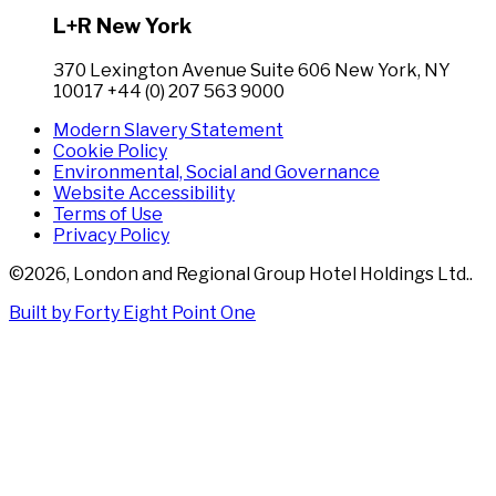
L+R New York
370 Lexington Avenue Suite 606 New York, NY
10017 +44 (0) 207 563 9000
Modern Slavery Statement
Cookie Policy
Environmental, Social and Governance
Website Accessibility
Terms of Use
Privacy Policy
©
2026
,
London and Regional Group Hotel Holdings Ltd.
.
Built by Forty Eight Point One