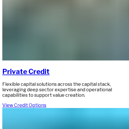
Private Credit​​​​‌ ‍ ​‍​‍‌‍ ‌ ​‍‌‍‍‌‌‍‌ ‌‍‍‌‌‍ ‍​‍​‍​ ‍‍​‍​‍‌ ​ ‌‍​‌‌‍ ‍‌‍‍‌‌ ‌​‌ ‍‌​‍ ‍‌‍‍‌‌‍ ​‍​‍​‍ ​​‍​‍‌‍‍​‌ ​‍‌‍‌‌‌‍‌‍​‍​‍​ ‍‍​‍​‍‌‍‍​‌ ‌​‌ ‌​‌ ​​‌ ​ ​ ‍‍​‍ ​‍ ‌‍ ​​‍ ‌‌‍​‌‌‍ ‍‌‍‌​​‍ ‌‌ ​‍​‍ ‌‌‍‍​‌‍ ‌ ‌​‌‍‌‌‌‍ ​‌ ​ ​‍ ‌‌ ​ ‌ ‌​‌ ‌‌‌‍‌​‌‍‍‌‌‍ ​‍ ‍‌ ‌‍‌‍‌‌‌ ​‍‌‍​ ‌‍‌‌‌‍ ​​‍ ‍‌‍​‌‌ ​​‌ ​​​‍ ‌‍‍‌‌‍ ‍‌ ‌​‌‍‌‌‌‍ ‍‌ ‌​​‍ ‌‍‌‌‌‍‌​‌‍‍‌‌ ‌​​‍ ‌‍ ‌‌‍ ‌‍‌​‌‍‌‌​ ‌‌ ​​‌ ​‍‌‍‌‌‌ ​ ‌‍‌‌‌‍ ‍‌ ‌​‌‍​‌‌ ‌​‌‍‍‌‌‍ ‌‍ ‍​ ‍ ‌‍‍‌‌‍‌​​ ‌​ ‌​​ ​​​ ‌‍‌‍​‍​ ‌‌‌‍​‍​ ‌‌​ ‌​​‍ ‌‌‍​‍​ ‌ ​ ‌‌​ ​‍​‍ ‌​ ‌​​ ‌ ​ ‌​​ ‌​​‍ ‌‌‍​‍​ ​​‌‍‌​‌‍​ ​‍ ‌‌‍‌‍‌‍​ ​ ‌‌‌‍​‌​ ​‍‌‍‌​​ ‌‍‌‍​‌‌‍‌‍‌‍​‌‌‍​‌​ ‌‌​ ‍ ‌ ‌​‌ ‍‌‌ ​​‌‍‌‌​ ‌‌‍​ ‌‍ ‌ ​‍‌ ​​‌‍ ‌ ​‍‌‍​‌‌ ‌​‌‍‌‌‌‌​​‌‍​‌‌‍‌ ‌‍‌‌​ ‍ ‌ ​​‌‍​‌‌ ‌​‌‍‍​​ ‌‌ ​​‌‍​‌‌‍‌ ‌‍‌‌‌​​‍‌ ‌‌‌‍‍‌‌‍ ​‌‍‌​‌‍‌‌‌ ​‍​‍‌‌​ ‌‌‌​​‍‌‌ ‌‍‍ ‌‍‌‌‌ ‍‌​‍‌‌​ ​ ‌​‌​​‍‌‌​ ​ ‌​‌​​‍‌‌​ ​‍​ ​‍‌‍​‌‌‍​‌​ ​‌​ ‍​​ ‌ ​ ‍​‌‍​‌​ ‍​​ ‌ ​ ​‌​ ​​​ ‌ ​‍‌‌​ ​‍​ ​‍​‍‌‌​ ‌‌‌​‌​​‍ ‍‌‍​ ‌‍​‌‌ ​‍‌‍‌​‌ ​ ​‍‌‌​ ‌‌‌​​‍‌‌ ‌‍‍ ‌‍‌‌‌ ‍‌​‍‌‌​ ​ ‌​‌​​‍‌‌​ ​ ‌​‌​​‍‌‌​ ​‍​ ​‍​ ​‌​ ​ ​ ‍‌‌‍‌‍‌‍​‍​ ​‌​ ‌‍​ ‍​‌‍‌‍​ ‍​​ ​ ​ ​​​‍‌‌​ ​‍​ ​‍​‍‌‌​ ‌‌‌​‌​​‍ ‍‌ ‌​‌‍‍‌‌ ‌​‌‍ ​‌‍‌‌​ ‌‍​‍‌‍​‌‌ ​ ‌‍‌‌‌‌‌‌‌ ​‍‌‍ ​​ ‌‌‍‍​‌ ‌​‌ ‌​‌ ​​‌ ​ ​‍‌‌​ ​ ‌​​‌​‍‌‌​ ​‍‌​‌‍​‍‌‌​ ​‍‌​‌‍‌‍ ​​‍ ‌‌‍​‌‌‍ ‍‌‍‌​​‍ ‌‌ ​‍​‍ ‌‌‍‍​‌‍ ‌ ‌​‌‍‌‌‌‍ ​‌ ​ ​‍ ‌‌ ​ ‌ ‌​‌ ‌‌‌‍‌​‌‍‍‌‌‍ ​‍ ‍‌ ‌‍‌‍‌‌‌ ​‍‌‍​ ‌‍‌‌‌‍ ​​‍ ‍‌‍​‌‌ ​​‌ ​​​‍‌‍‌‍‍‌‌‍‌​​ ‌​ ‌​​ ​​​ ‌‍‌‍​‍​ ‌‌‌‍​‍​ ‌‌​ ‌​​‍ ‌‌‍​‍​ ‌ ​ ‌‌​ ​‍​‍ ‌​ ‌​​ ‌ ​ ‌​​ ‌​​‍ ‌‌‍​‍​ ​​‌‍‌​‌‍​ ​‍ ‌‌‍‌‍‌‍​ ​ ‌‌‌‍​‌​ ​‍‌‍‌​​ ‌‍‌‍​‌‌‍‌‍‌‍​‌‌‍​‌​ ‌‌​‍‌‍‌ ‌​‌ ‍‌‌ ​​‌‍‌‌​ ‌‌‍​ ‌‍ ‌ ​‍‌ ​​‌‍ ‌ ​‍‌‍​‌‌ ‌​‌‍‌‌‌‌​​‌‍​‌‌‍‌ ‌‍‌‌​‍‌‍‌ ​​‌‍​‌‌ ‌​‌‍‍​​ ‌‌ ​​‌‍​‌‌‍‌ ‌‍‌‌‌​​‍‌ ‌‌‌‍‍‌‌‍ ​‌‍‌​‌‍‌‌‌ ​‍​‍‌‌​ ‌‌‌​​‍‌‌ ‌‍‍ ‌‍‌‌‌ ‍‌​‍‌‌​ ​ ‌​‌​​‍‌‌​ ​ ‌​‌​​‍‌‌​ ​‍​ ​‍‌‍​‌‌‍​‌​ ​‌​ ‍​​ ‌ ​ ‍​‌‍​‌​ ‍​​ ‌ ​ ​‌​ ​​​ ‌ ​‍‌‌​ ​‍​ ​‍​‍‌‌​ ‌‌‌​‌​​‍ ‍‌‍​ ‌‍​‌‌ ​‍‌‍‌​‌ ​ ​‍‌‌​ ‌‌‌​​‍‌‌ ‌‍‍ ‌‍‌‌‌ ‍‌​‍‌‌​ ​ ‌​‌​​‍‌‌​ ​ ‌​‌​​‍‌‌​ ​‍​ ​‍​ ​‌​ ​ ​ ‍‌‌‍‌‍‌‍​‍​ ​‌​ ‌‍​ ‍​‌‍‌‍​ ‍​​ ​ ​ ​​​‍‌‌​ ​‍​ ​‍​‍‌‌​ ‌‌‌​‌​​‍ ‍‌ ‌​‌‍‍‌‌ ‌​‌‍ ​‌‍‌‌​‍‌‍‌ ​​‌‍‌‌‌ ​‍‌ ​ ‌ ​​‌‍‌‌‌‍​ ‌ ‌​‌‍‍‌‌ ‌‍‌‍‌‌​ ‌‌ ​​‌ ‌‌‌‍​‍‌‍ ​‌‍‍‌‌ ​ ‌‍‍​‌‍‌‌‌‍‌​​‍​‍‌ ‌
Flexible capital solutions across the capital stack,
leveraging deep sector expertise and operational
capabilities to support value creation.​​​​‌ ‍ ​‍​‍‌‍ ‌ ​‍‌‍‍‌‌‍‌ ‌‍‍‌‌‍ ‍​‍​‍​ ‍‍​‍​‍‌ ​ ‌‍​‌‌‍ ‍‌‍‍‌‌ ‌​‌ ‍‌​‍ ‍‌‍‍‌‌‍ ​‍​‍​‍ ​​‍​‍‌‍‍​‌ ​‍‌‍‌‌‌‍‌‍​‍​‍​ ‍‍​‍​‍‌‍‍​‌ ‌​‌ ‌​‌ ​​‌ ​ ​ ‍‍​‍ ​‍ ‌‍ ​​‍ ‌‌‍​‌‌‍ ‍‌‍‌​​‍ ‌‌ ​‍​‍ ‌‌‍‍​‌‍ ‌ ‌​‌‍‌‌‌‍ ​‌ ​ ​‍ ‌‌ ​ ‌ ‌​‌ ‌‌‌‍‌​‌‍‍‌‌‍ ​‍ ‍‌ ‌‍‌‍‌‌‌ ​‍‌‍​ ‌‍‌‌‌‍ ​​‍ ‍‌‍​‌‌ ​​‌ ​​​‍ ‌‍‍‌‌‍ ‍‌ ‌​‌‍‌‌‌‍ ‍‌ ‌​​‍ ‌‍‌‌‌‍‌​‌‍‍‌‌ ‌​​‍ ‌‍ ‌‌‍ ‌‍‌​‌‍‌‌​ ‌‌ ​​‌ ​‍‌‍‌‌‌ ​ ‌‍‌‌‌‍ ‍‌ ‌​‌‍​‌‌ ‌​‌‍‍‌‌‍ ‌‍ ‍​ ‍ ‌‍‍‌‌‍‌​​ ‌​ ‌​​ ​​​ ‌‍‌‍​‍​ ‌‌‌‍​‍​ ‌‌​ ‌​​‍ ‌‌‍​‍​ ‌ ​ ‌‌​ ​‍​‍ ‌​ ‌​​ ‌ ​ ‌​​ ‌​​‍ ‌‌‍​‍​ ​​‌‍‌​‌‍​ ​‍ ‌‌‍‌‍‌‍​ ​ ‌‌‌‍​‌​ ​‍‌‍‌​​ ‌‍‌‍​‌‌‍‌‍‌‍​‌‌‍​‌​ ‌‌​ ‍ ‌ ‌​‌ ‍‌‌ ​​‌‍‌‌​ ‌‌‍​ ‌‍ ‌ ​‍‌ ​​‌‍ ‌ ​‍‌‍​‌‌ ‌​‌‍‌‌‌‌​​‌‍​‌‌‍‌ ‌‍‌‌​ ‍ ‌ ​​‌‍​‌‌ ‌​‌‍‍​​ ‌‌ ​​‌‍​‌‌‍‌ ‌‍‌‌‌​​‍‌ ‌‌‌‍‍‌‌‍ ​‌‍‌​‌‍‌‌‌ ​‍​‍‌‌​ ‌‌‌​​‍‌‌ ‌‍‍ ‌‍‌‌‌ ‍‌​‍‌‌​ ​ ‌​‌​​‍‌‌​ ​ ‌​‌​​‍‌‌​ ​‍​ ​‍‌‍​‌‌‍​‌​ ​‌​ ‍​​ ‌ ​ ‍​‌‍​‌​ ‍​​ ‌ ​ ​‌​ ​​​ ‌ ​‍‌‌​ ​‍​ ​‍​‍‌‌​ ‌‌‌​‌​​‍ ‍‌‍​ ‌‍​‌‌ ​‍‌‍‌​‌ ​ ​‍‌‌​ ‌‌‌​​‍‌‌ ‌‍‍ ‌‍‌‌‌ ‍‌​‍‌‌​ ​ ‌​‌​​‍‌‌​ ​ ‌​‌​​‍‌‌​ ​‍​ ​‍​ ​‌​ ​ ​ ‍‌‌‍‌‍‌‍​‍​ ​‌​ ‌‍​ ‍​‌‍‌‍​ ‍​​ ​ ​ ​​​‍‌‌​ ​‍​ ​‍​‍‌‌​ ‌‌‌​‌​​‍ ‍‌‍‌‌‌ ‍​‌‍​ ‌‍‌‌‌ ​‍‌ ​​‌ ‌​​ ‌‍​‍‌‍​‌‌ ​ ‌‍‌‌‌‌‌‌‌ ​‍‌‍ ​​ ‌‌‍‍​‌ ‌​‌ ‌​‌ ​​‌ ​ ​‍‌‌​ ​ ‌​​‌​‍‌‌​ ​‍‌​‌‍​‍‌‌​ ​‍‌​‌‍‌‍ ​​‍ ‌‌‍​‌‌‍ ‍‌‍‌​​‍ ‌‌ ​‍​‍ ‌‌‍‍​‌‍ ‌ ‌​‌‍‌‌‌‍ ​‌ ​ ​‍ ‌‌ ​ ‌ ‌​‌ ‌‌‌‍‌​‌‍‍‌‌‍ ​‍ ‍‌ ‌‍‌‍‌‌‌ ​‍‌‍​ ‌‍‌‌‌‍ ​​‍ ‍‌‍​‌‌ ​​‌ ​​​‍‌‍‌‍‍‌‌‍‌​​ ‌​ ‌​​ ​​​ ‌‍‌‍​‍​ ‌‌‌‍​‍​ ‌‌​ ‌​​‍ ‌‌‍​‍​ ‌ ​ ‌‌​ ​‍​‍ ‌​ ‌​​ ‌ ​ ‌​​ ‌​​‍ ‌‌‍​‍​ ​​‌‍‌​‌‍​ ​‍ ‌‌‍‌‍‌‍​ ​ ‌‌‌‍​‌​ ​‍‌‍‌​​ ‌‍‌‍​‌‌‍‌‍‌‍​‌‌‍​‌​ ‌‌​‍‌‍‌ ‌​‌ ‍‌‌ ​​‌‍‌‌​ ‌‌‍​ ‌‍ ‌ ​‍‌ ​​‌‍ ‌ ​‍‌‍​‌‌ ‌​‌‍‌‌‌‌​​‌‍​‌‌‍‌ ‌‍‌‌​‍‌‍‌ ​​‌‍​‌‌ ‌​‌‍‍​​ ‌‌ ​​‌‍​‌‌‍‌ ‌‍‌‌‌​​‍‌ ‌‌‌‍‍‌‌‍ ​‌‍‌​‌‍‌‌‌ ​‍​‍‌‌​ ‌‌‌​​‍‌‌ ‌‍‍ ‌‍‌‌‌ ‍‌​‍‌‌​ ​ ‌​‌​​‍‌‌​ ​ ‌​‌​​‍‌‌​ ​‍​ ​‍‌‍​‌‌‍​‌​ ​‌​ ‍​​ ‌ ​ ‍​‌‍​‌​ ‍​​ ‌ ​ ​‌​ ​​​ ‌ ​‍‌‌​ ​‍​ ​‍​‍‌‌​ ‌‌‌​‌​​‍ ‍‌‍​ ‌‍​‌‌ ​‍‌‍‌​‌ ​ ​‍‌‌​ ‌‌‌​​‍‌‌ ‌‍‍ ‌‍‌‌‌ ‍‌​‍‌‌​ ​ ‌​‌​​‍‌‌​ ​ ‌​‌​​‍‌‌​ ​‍​ ​‍​ ​‌​ ​ ​ ‍‌‌‍‌‍‌‍​‍​ ​‌​ ‌‍​ ‍​‌‍‌‍​ ‍​​ ​ ​ ​​​‍‌‌​ ​‍​ ​‍​‍‌‌​ ‌‌‌​‌​​‍ ‍‌‍‌‌‌ ‍​‌‍​ ‌‍‌‌‌ ​‍‌ ​​‌ ‌​​‍‌‍‌ ​​‌‍‌‌‌ ​‍‌ ​ ‌ ​​‌‍‌‌‌‍​ ‌ ‌​‌‍‍‌‌ ‌‍‌‍‌‌​ ‌‌ ​​‌ ‌‌‌‍​‍‌‍ ​‌‍‍‌‌ ​ ‌‍‍​‌‍‌‌‌‍‌​​‍​‍‌ ‌
View Credit Options​​​​‌ ‍ ​‍​‍‌‍ ‌ ​‍‌‍‍‌‌‍‌ ‌‍‍‌‌‍ ‍​‍​‍​ ‍‍​‍​‍‌ ​ ‌‍​‌‌‍ ‍‌‍‍‌‌ ‌​‌ ‍‌​‍ ‍‌‍‍‌‌‍ ​‍​‍​‍ ​​‍​‍‌‍‍​‌ ​‍‌‍‌‌‌‍‌‍​‍​‍​ ‍‍​‍​‍‌‍‍​‌ ‌​‌ ‌​‌ ​​‌ ​ ​ ‍‍​‍ ​‍ ‌‍ ​​‍ ‌‌‍​‌‌‍ ‍‌‍‌​​‍ ‌‌ ​‍​‍ ‌‌‍‍​‌‍ ‌ ‌​‌‍‌‌‌‍ ​‌ ​ ​‍ ‌‌ ​ ‌ ‌​‌ ‌‌‌‍‌​‌‍‍‌‌‍ ​‍ ‍‌ ‌‍‌‍‌‌‌ ​‍‌‍​ ‌‍‌‌‌‍ ​​‍ ‍‌‍​‌‌ ​​‌ ​​​‍ ‌‍‍‌‌‍ ‍‌ ‌​‌‍‌‌‌‍ ‍‌ ‌​​‍ ‌‍‌‌‌‍‌​‌‍‍‌‌ ‌​​‍ ‌‍ ‌‌‍ ‌‍‌​‌‍‌‌​ ‌‌ ​​‌ ​‍‌‍‌‌‌ ​ ‌‍‌‌‌‍ ‍‌ ‌​‌‍​‌‌ ‌​‌‍‍‌‌‍ ‌‍ ‍​ ‍ ‌‍‍‌‌‍‌​​ ‌​ ‌​​ ​​​ ‌‍‌‍​‍​ ‌‌‌‍​‍​ ‌‌​ ‌​​‍ ‌‌‍​‍​ ‌ ​ ‌‌​ ​‍​‍ ‌​ ‌​​ ‌ ​ ‌​​ ‌​​‍ ‌‌‍​‍​ ​​‌‍‌​‌‍​ ​‍ ‌‌‍‌‍‌‍​ ​ ‌‌‌‍​‌​ ​‍‌‍‌​​ ‌‍‌‍​‌‌‍‌‍‌‍​‌‌‍​‌​ ‌‌​ ‍ ‌ ‌​‌ ‍‌‌ ​​‌‍‌‌​ ‌‌‍​ ‌‍ ‌ ​‍‌ ​​‌‍ ‌ ​‍‌‍​‌‌ ‌​‌‍‌‌‌‌​​‌‍​‌‌‍‌ ‌‍‌‌​ ‍ ‌ ​​‌‍​‌‌ ‌​‌‍‍​​ ‌‌ ​​‌‍​‌‌‍‌ ‌‍‌‌‌​​‍‌ ‌‌‌‍‍‌‌‍ ​‌‍‌​‌‍‌‌‌ ​‍​‍‌‌​ ‌‌‌​​‍‌‌ ‌‍‍ ‌‍‌‌‌ ‍‌​‍‌‌​ ​ ‌​‌​​‍‌‌​ ​ ‌​‌​​‍‌‌​ ​‍​ ​‍‌‍​‌‌‍​‌​ ​‌​ ‍​​ ‌ ​ ‍​‌‍​‌​ ‍​​ ‌ ​ ​‌​ ​​​ ‌ ​‍‌‌​ ​‍​ ​‍​‍‌‌​ ‌‌‌​‌​​‍ ‍‌‍​ ‌‍​‌‌ ​‍‌‍‌​‌ ​ ​‍‌‌​ ‌‌‌​​‍‌‌ ‌‍‍ ‌‍‌‌‌ ‍‌​‍‌‌​ ​ ‌​‌​​‍‌‌​ ​ ‌​‌​​‍‌‌​ ​‍​ ​‍​ ​‌​ ​ ​ ‍‌‌‍‌‍‌‍​‍​ ​‌​ ‌‍​ ‍​‌‍‌‍​ ‍​​ ​ ​ ​​​‍‌‌​ ​‍​ ​‍​‍‌‌​ ‌‌‌​‌​​‍ ‍‌‍​ ‌ ‌​‌‍​‌​‍ ‍‌‍ ​‌‍​‌‌‍​‍‌‍‌‌‌‍ ​​ ‌‍​‍‌‍​‌‌ ​ ‌‍‌‌‌‌‌‌‌ ​‍‌‍ ​​ ‌‌‍‍​‌ ‌​‌ ‌​‌ ​​‌ ​ ​‍‌‌​ ​ ‌​​‌​‍‌‌​ ​‍‌​‌‍​‍‌‌​ ​‍‌​‌‍‌‍ ​​‍ ‌‌‍​‌‌‍ ‍‌‍‌​​‍ ‌‌ ​‍​‍ ‌‌‍‍​‌‍ ‌ ‌​‌‍‌‌‌‍ ​‌ ​ ​‍ ‌‌ ​ ‌ ‌​‌ ‌‌‌‍‌​‌‍‍‌‌‍ ​‍ ‍‌ ‌‍‌‍‌‌‌ ​‍‌‍​ ‌‍‌‌‌‍ ​​‍ ‍‌‍​‌‌ ​​‌ ​​​‍‌‍‌‍‍‌‌‍‌​​ ‌​ ‌​​ ​​​ ‌‍‌‍​‍​ ‌‌‌‍​‍​ ‌‌​ ‌​​‍ ‌‌‍​‍​ ‌ ​ ‌‌​ ​‍​‍ ‌​ ‌​​ ‌ ​ ‌​​ ‌​​‍ ‌‌‍​‍​ ​​‌‍‌​‌‍​ ​‍ ‌‌‍‌‍‌‍​ ​ ‌‌‌‍​‌​ ​‍‌‍‌​​ ‌‍‌‍​‌‌‍‌‍‌‍​‌‌‍​‌​ ‌‌​‍‌‍‌ ‌​‌ ‍‌‌ ​​‌‍‌‌​ ‌‌‍​ ‌‍ ‌ ​‍‌ ​​‌‍ ‌ ​‍‌‍​‌‌ ‌​‌‍‌‌‌‌​​‌‍​‌‌‍‌ ‌‍‌‌​‍‌‍‌ ​​‌‍​‌‌ ‌​‌‍‍​​ ‌‌ ​​‌‍​‌‌‍‌ ‌‍‌‌‌​​‍‌ ‌‌‌‍‍‌‌‍ ​‌‍‌​‌‍‌‌‌ ​‍​‍‌‌​ ‌‌‌​​‍‌‌ ‌‍‍ ‌‍‌‌‌ ‍‌​‍‌‌​ ​ ‌​‌​​‍‌‌​ ​ ‌​‌​​‍‌‌​ ​‍​ ​‍‌‍​‌‌‍​‌​ ​‌​ ‍​​ ‌ ​ ‍​‌‍​‌​ ‍​​ ‌ ​ ​‌​ ​​​ ‌ ​‍‌‌​ ​‍​ ​‍​‍‌‌​ ‌‌‌​‌​​‍ ‍‌‍​ ‌‍​‌‌ ​‍‌‍‌​‌ ​ ​‍‌‌​ ‌‌‌​​‍‌‌ ‌‍‍ ‌‍‌‌‌ ‍‌​‍‌‌​ ​ ‌​‌​​‍‌‌​ ​ ‌​‌​​‍‌‌​ ​‍​ ​‍​ ​‌​ ​ ​ ‍‌‌‍‌‍‌‍​‍​ ​‌​ ‌‍​ ‍​‌‍‌‍​ ‍​​ ​ ​ ​​​‍‌‌​ ​‍​ ​‍​‍‌‌​ ‌‌‌​‌​​‍ ‍‌‍​ ‌ ‌​‌‍​‌​‍ ‍‌‍ ​‌‍​‌‌‍​‍‌‍‌‌‌‍ ​​‍‌‍‌ ​​‌‍‌‌‌ ​‍‌ ​ ‌ ​​‌‍‌‌‌‍​ ‌ ‌​‌‍‍‌‌ ‌‍‌‍‌‌​ ‌‌ ​​‌ ‌‌‌‍​‍‌‍ ​‌‍‍‌‌ ​ ‌‍‍​‌‍‌‌‌‍‌​​‍​‍‌ ‌