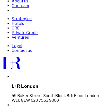
About us
Our team
Strategies
Hotels
CRE
Private Credit
Ventures
Legal
Contact us
L+R London
55 Baker Street, South Block 8th Floor London
W1U 8EW 020 7563 9000