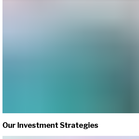
Our Investment Strategies​​​​‌ ‍ ​‍​‍‌‍ ‌ ​‍‌‍‍‌‌‍‌ ‌‍‍‌‌‍ ‍​‍​‍​ ‍‍​‍​‍‌ ​ ‌‍​‌‌‍ ‍‌‍‍‌‌ ‌​‌ ‍‌​‍ ‍‌‍‍‌‌‍ ​‍​‍​‍ ​​‍​‍‌‍‍​‌ ​‍‌‍‌‌‌‍‌‍​‍​‍​ ‍‍​‍​‍‌‍‍​‌ ‌​‌ ‌​‌ ​​‌ ​ ​ ‍‍​‍ ​‍ ‌‍ ​​‍ ‌‌‍​‌‌‍ ‍‌‍‌​​‍ ‌‌ ​‍​‍ ‌‌‍‍​‌‍ ‌ ‌​‌‍‌‌‌‍ ​‌ ​ ​‍ ‌‌ ​ ‌ ‌​‌ ‌‌‌‍‌​‌‍‍‌‌‍ ​‍ ‍‌ ‌‍‌‍‌‌‌ ​‍‌‍​ ‌‍‌‌‌‍ ​​‍ ‍‌‍​‌‌ ​​‌ ​​​‍ ‌‍‍‌‌‍ ‍‌ ‌​‌‍‌‌‌‍ ‍‌ ‌​​‍ ‌‍‌‌‌‍‌​‌‍‍‌‌ ‌​​‍ ‌‍ ‌‌‍ ‌‍‌​‌‍‌‌​ ‌‌ ​​‌ ​‍‌‍‌‌‌ ​ ‌‍‌‌‌‍ ‍‌ ‌​‌‍​‌‌ ‌​‌‍‍‌‌‍ ‌‍ ‍​ ‍ ‌‍‍‌‌‍‌​​ ‌​ ‌​​ ​​​ ‌‍‌‍​‍​ ‌‌‌‍​‍​ ‌‌​ ‌​​‍ ‌‌‍​‍​ ‌ ​ ‌‌​ ​‍​‍ ‌​ ‌​​ ‌ ​ ‌​​ ‌​​‍ ‌‌‍​‍​ ​​‌‍‌​‌‍​ ​‍ ‌‌‍‌‍‌‍​ ​ ‌‌‌‍​‌​ ​‍‌‍‌​​ ‌‍‌‍​‌‌‍‌‍‌‍​‌‌‍​‌​ ‌‌​ ‍ ‌ ‌​‌ ‍‌‌ ​​‌‍‌‌​ ‌‌‍​ ‌‍ ‌ ​‍‌ ​​‌‍ ‌ ​‍‌‍​‌‌ ‌​‌‍‌‌‌‌​​‌‍​‌‌‍‌ ‌‍‌‌​ ‍ ‌ ​​‌‍​‌‌ ‌​‌‍‍​​ ‌‌ ​​‌‍​‌‌‍‌ ‌‍‌‌‌​​‍‌ ‌‌‌‍‍‌‌‍ ​‌‍‌​‌‍‌‌‌ ​‍​‍‌‌​ ‌‌‌​​‍‌‌ ‌‍‍ ‌‍‌‌‌ ‍‌​‍‌‌​ ​ ‌​‌​​‍‌‌​ ​ ‌​‌​​‍‌‌​ ​‍​ ​‍‌‍​ ‌‍‌‌​ ‌ ​ ​‍​ ​‍‌‍​‍‌‍‌‍​ ​‌‌‍‌‌​ ‌‌​ ‍‌​ ​​​‍‌‌​ ​‍​ ​‍​‍‌‌​ ‌‌‌​‌​​‍ ‍‌ ‌​‌‍‍‌‌ ‌​‌‍ ​‌‍‌‌​ ‌‍​‍‌‍​‌‌ ​ ‌‍‌‌‌‌‌‌‌ ​‍‌‍ ​​ ‌‌‍‍​‌ ‌​‌ ‌​‌ ​​‌ ​ ​‍‌‌​ ​ ‌​​‌​‍‌‌​ ​‍‌​‌‍​‍‌‌​ ​‍‌​‌‍‌‍ ​​‍ ‌‌‍​‌‌‍ ‍‌‍‌​​‍ ‌‌ ​‍​‍ ‌‌‍‍​‌‍ ‌ ‌​‌‍‌‌‌‍ ​‌ ​ ​‍ ‌‌ ​ ‌ ‌​‌ ‌‌‌‍‌​‌‍‍‌‌‍ ​‍ ‍‌ ‌‍‌‍‌‌‌ ​‍‌‍​ ‌‍‌‌‌‍ ​​‍ ‍‌‍​‌‌ ​​‌ ​​​‍‌‍‌‍‍‌‌‍‌​​ ‌​ ‌​​ ​​​ ‌‍‌‍​‍​ ‌‌‌‍​‍​ ‌‌​ ‌​​‍ ‌‌‍​‍​ ‌ ​ ‌‌​ ​‍​‍ ‌​ ‌​​ ‌ ​ ‌​​ ‌​​‍ ‌‌‍​‍​ ​​‌‍‌​‌‍​ ​‍ ‌‌‍‌‍‌‍​ ​ ‌‌‌‍​‌​ ​‍‌‍‌​​ ‌‍‌‍​‌‌‍‌‍‌‍​‌‌‍​‌​ ‌‌​‍‌‍‌ ‌​‌ ‍‌‌ ​​‌‍‌‌​ ‌‌‍​ ‌‍ ‌ ​‍‌ ​​‌‍ ‌ ​‍‌‍​‌‌ ‌​‌‍‌‌‌‌​​‌‍​‌‌‍‌ ‌‍‌‌​‍‌‍‌ ​​‌‍​‌‌ ‌​‌‍‍​​ ‌‌ ​​‌‍​‌‌‍‌ ‌‍‌‌‌​​‍‌ ‌‌‌‍‍‌‌‍ ​‌‍‌​‌‍‌‌‌ ​‍​‍‌‌​ ‌‌‌​​‍‌‌ ‌‍‍ ‌‍‌‌‌ ‍‌​‍‌‌​ ​ ‌​‌​​‍‌‌​ ​ ‌​‌​​‍‌‌​ ​‍​ ​‍‌‍​ ‌‍‌‌​ ‌ ​ ​‍​ ​‍‌‍​‍‌‍‌‍​ ​‌‌‍‌‌​ ‌‌​ ‍‌​ ​​​‍‌‌​ ​‍​ ​‍​‍‌‌​ ‌‌‌​‌​​‍ ‍‌ ‌​‌‍‍‌‌ ‌​‌‍ ​‌‍‌‌​‍‌‍‌ ​​‌‍‌‌‌ ​‍‌ ​ ‌ ​​‌‍‌‌‌‍​ ‌ ‌​‌‍‍‌‌ ‌‍‌‍‌‌​ ‌‌ ​​‌ ‌‌‌‍​‍‌‍ ​‌‍‍‌‌ ​ ‌‍‍​‌‍‌‌‌‍‌​​‍​‍‌ ‌