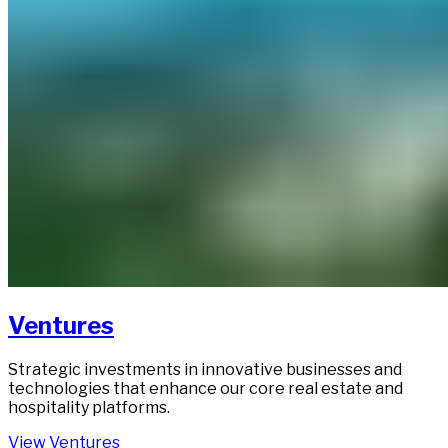
Ventures​​​​‌ ‍ ​‍​‍‌‍ ‌ ​‍‌‍‍‌‌‍‌ ‌‍‍‌‌‍ ‍​‍​‍​ ‍‍​‍​‍‌ ​ ‌‍​‌‌‍ ‍‌‍‍‌‌ ‌​‌ ‍‌​‍ ‍‌‍‍‌‌‍ ​‍​‍​‍ ​​‍​‍‌‍‍​‌ ​‍‌‍‌‌‌‍‌‍​‍​‍​ ‍‍​‍​‍‌‍‍​‌ ‌​‌ ‌​‌ ​​‌ ​ ​ ‍‍​‍ ​‍ ‌‍ ​​‍ ‌‌‍​‌‌‍ ‍‌‍‌​​‍ ‌‌ ​‍​‍ ‌‌‍‍​‌‍ ‌ ‌​‌‍‌‌‌‍ ​‌ ​ ​‍ ‌‌ ​ ‌ ‌​‌ ‌‌‌‍‌​‌‍‍‌‌‍ ​‍ ‍‌ ‌‍‌‍‌‌‌ ​‍‌‍​ ‌‍‌‌‌‍ ​​‍ ‍‌‍​‌‌ ​​‌ ​​​‍ ‌‍‍‌‌‍ ‍‌ ‌​‌‍‌‌‌‍ ‍‌ ‌​​‍ ‌‍‌‌‌‍‌​‌‍‍‌‌ ‌​​‍ ‌‍ ‌‌‍ ‌‍‌​‌‍‌‌​ ‌‌ ​​‌ ​‍‌‍‌‌‌ ​ ‌‍‌‌‌‍ ‍‌ ‌​‌‍​‌‌ ‌​‌‍‍‌‌‍ ‌‍ ‍​ ‍ ‌‍‍‌‌‍‌​​ ‌​ ‌​​ ​​​ ‌‍‌‍​‍​ ‌‌‌‍​‍​ ‌‌​ ‌​​‍ ‌‌‍​‍​ ‌ ​ ‌‌​ ​‍​‍ ‌​ ‌​​ ‌ ​ ‌​​ ‌​​‍ ‌‌‍​‍​ ​​‌‍‌​‌‍​ ​‍ ‌‌‍‌‍‌‍​ ​ ‌‌‌‍​‌​ ​‍‌‍‌​​ ‌‍‌‍​‌‌‍‌‍‌‍​‌‌‍​‌​ ‌‌​ ‍ ‌ ‌​‌ ‍‌‌ ​​‌‍‌‌​ ‌‌‍​ ‌‍ ‌ ​‍‌ ​​‌‍ ‌ ​‍‌‍​‌‌ ‌​‌‍‌‌‌‌​​‌‍​‌‌‍‌ ‌‍‌‌​ ‍ ‌ ​​‌‍​‌‌ ‌​‌‍‍​​ ‌‌ ​​‌‍​‌‌‍‌ ‌‍‌‌‌​​‍‌ ‌‌‌‍‍‌‌‍ ​‌‍‌​‌‍‌‌‌ ​‍​‍‌‌​ ‌‌‌​​‍‌‌ ‌‍‍ ‌‍‌‌‌ ‍‌​‍‌‌​ ​ ‌​‌​​‍‌‌​ ​ ‌​‌​​‍‌‌​ ​‍​ ​‍‌‍​‌‌‍​‌​ ​‌​ ‍​​ ‌ ​ ‍​‌‍​‌​ ‍​​ ‌ ​ ​‌​ ​​​ ‌ ​‍‌‌​ ​‍​ ​‍​‍‌‌​ ‌‌‌​‌​​‍ ‍‌‍​ ‌‍​‌‌ ​‍‌‍‌​‌ ​ ​‍‌‌​ ‌‌‌​​‍‌‌ ‌‍‍ ‌‍‌‌‌ ‍‌​‍‌‌​ ​ ‌​‌​​‍‌‌​ ​ ‌​‌​​‍‌‌​ ​‍​ ​‍‌‍​ ‌‍‌​​ ‌‌​ ​​​ ‌‍​ ​‍​ ‍‌​ ‌​​ ‌ ​ ​ ‌‍​‍​ ‌‍​‍‌‌​ ​‍​ ​‍​‍‌‌​ ‌‌‌​‌​​‍ ‍‌ ‌​‌‍‍‌‌ ‌​‌‍ ​‌‍‌‌​ ‌‍​‍‌‍​‌‌ ​ ‌‍‌‌‌‌‌‌‌ ​‍‌‍ ​​ ‌‌‍‍​‌ ‌​‌ ‌​‌ ​​‌ ​ ​‍‌‌​ ​ ‌​​‌​‍‌‌​ ​‍‌​‌‍​‍‌‌​ ​‍‌​‌‍‌‍ ​​‍ ‌‌‍​‌‌‍ ‍‌‍‌​​‍ ‌‌ ​‍​‍ ‌‌‍‍​‌‍ ‌ ‌​‌‍‌‌‌‍ ​‌ ​ ​‍ ‌‌ ​ ‌ ‌​‌ ‌‌‌‍‌​‌‍‍‌‌‍ ​‍ ‍‌ ‌‍‌‍‌‌‌ ​‍‌‍​ ‌‍‌‌‌‍ ​​‍ ‍‌‍​‌‌ ​​‌ ​​​‍‌‍‌‍‍‌‌‍‌​​ ‌​ ‌​​ ​​​ ‌‍‌‍​‍​ ‌‌‌‍​‍​ ‌‌​ ‌​​‍ ‌‌‍​‍​ ‌ ​ ‌‌​ ​‍​‍ ‌​ ‌​​ ‌ ​ ‌​​ ‌​​‍ ‌‌‍​‍​ ​​‌‍‌​‌‍​ ​‍ ‌‌‍‌‍‌‍​ ​ ‌‌‌‍​‌​ ​‍‌‍‌​​ ‌‍‌‍​‌‌‍‌‍‌‍​‌‌‍​‌​ ‌‌​‍‌‍‌ ‌​‌ ‍‌‌ ​​‌‍‌‌​ ‌‌‍​ ‌‍ ‌ ​‍‌ ​​‌‍ ‌ ​‍‌‍​‌‌ ‌​‌‍‌‌‌‌​​‌‍​‌‌‍‌ ‌‍‌‌​‍‌‍‌ ​​‌‍​‌‌ ‌​‌‍‍​​ ‌‌ ​​‌‍​‌‌‍‌ ‌‍‌‌‌​​‍‌ ‌‌‌‍‍‌‌‍ ​‌‍‌​‌‍‌‌‌ ​‍​‍‌‌​ ‌‌‌​​‍‌‌ ‌‍‍ ‌‍‌‌‌ ‍‌​‍‌‌​ ​ ‌​‌​​‍‌‌​ ​ ‌​‌​​‍‌‌​ ​‍​ ​‍‌‍​‌‌‍​‌​ ​‌​ ‍​​ ‌ ​ ‍​‌‍​‌​ ‍​​ ‌ ​ ​‌​ ​​​ ‌ ​‍‌‌​ ​‍​ ​‍​‍‌‌​ ‌‌‌​‌​​‍ ‍‌‍​ ‌‍​‌‌ ​‍‌‍‌​‌ ​ ​‍‌‌​ ‌‌‌​​‍‌‌ ‌‍‍ ‌‍‌‌‌ ‍‌​‍‌‌​ ​ ‌​‌​​‍‌‌​ ​ ‌​‌​​‍‌‌​ ​‍​ ​‍‌‍​ ‌‍‌​​ ‌‌​ ​​​ ‌‍​ ​‍​ ‍‌​ ‌​​ ‌ ​ ​ ‌‍​‍​ ‌‍​‍‌‌​ ​‍​ ​‍​‍‌‌​ ‌‌‌​‌​​‍ ‍‌ ‌​‌‍‍‌‌ ‌​‌‍ ​‌‍‌‌​‍‌‍‌ ​​‌‍‌‌‌ ​‍‌ ​ ‌ ​​‌‍‌‌‌‍​ ‌ ‌​‌‍‍‌‌ ‌‍‌‍‌‌​ ‌‌ ​​‌ ‌‌‌‍​‍‌‍ ​‌‍‍‌‌ ​ ‌‍‍​‌‍‌‌‌‍‌​​‍​‍‌ ‌
Strategic investments in innovative businesses and
technologies that enhance our core real estate and
hospitality platforms.​​​​‌ ‍ ​‍​‍‌‍ ‌ ​‍‌‍‍‌‌‍‌ ‌‍‍‌‌‍ ‍​‍​‍​ ‍‍​‍​‍‌ ​ ‌‍​‌‌‍ ‍‌‍‍‌‌ ‌​‌ ‍‌​‍ ‍‌‍‍‌‌‍ ​‍​‍​‍ ​​‍​‍‌‍‍​‌ ​‍‌‍‌‌‌‍‌‍​‍​‍​ ‍‍​‍​‍‌‍‍​‌ ‌​‌ ‌​‌ ​​‌ ​ ​ ‍‍​‍ ​‍ ‌‍ ​​‍ ‌‌‍​‌‌‍ ‍‌‍‌​​‍ ‌‌ ​‍​‍ ‌‌‍‍​‌‍ ‌ ‌​‌‍‌‌‌‍ ​‌ ​ ​‍ ‌‌ ​ ‌ ‌​‌ ‌‌‌‍‌​‌‍‍‌‌‍ ​‍ ‍‌ ‌‍‌‍‌‌‌ ​‍‌‍​ ‌‍‌‌‌‍ ​​‍ ‍‌‍​‌‌ ​​‌ ​​​‍ ‌‍‍‌‌‍ ‍‌ ‌​‌‍‌‌‌‍ ‍‌ ‌​​‍ ‌‍‌‌‌‍‌​‌‍‍‌‌ ‌​​‍ ‌‍ ‌‌‍ ‌‍‌​‌‍‌‌​ ‌‌ ​​‌ ​‍‌‍‌‌‌ ​ ‌‍‌‌‌‍ ‍‌ ‌​‌‍​‌‌ ‌​‌‍‍‌‌‍ ‌‍ ‍​ ‍ ‌‍‍‌‌‍‌​​ ‌​ ‌​​ ​​​ ‌‍‌‍​‍​ ‌‌‌‍​‍​ ‌‌​ ‌​​‍ ‌‌‍​‍​ ‌ ​ ‌‌​ ​‍​‍ ‌​ ‌​​ ‌ ​ ‌​​ ‌​​‍ ‌‌‍​‍​ ​​‌‍‌​‌‍​ ​‍ ‌‌‍‌‍‌‍​ ​ ‌‌‌‍​‌​ ​‍‌‍‌​​ ‌‍‌‍​‌‌‍‌‍‌‍​‌‌‍​‌​ ‌‌​ ‍ ‌ ‌​‌ ‍‌‌ ​​‌‍‌‌​ ‌‌‍​ ‌‍ ‌ ​‍‌ ​​‌‍ ‌ ​‍‌‍​‌‌ ‌​‌‍‌‌‌‌​​‌‍​‌‌‍‌ ‌‍‌‌​ ‍ ‌ ​​‌‍​‌‌ ‌​‌‍‍​​ ‌‌ ​​‌‍​‌‌‍‌ ‌‍‌‌‌​​‍‌ ‌‌‌‍‍‌‌‍ ​‌‍‌​‌‍‌‌‌ ​‍​‍‌‌​ ‌‌‌​​‍‌‌ ‌‍‍ ‌‍‌‌‌ ‍‌​‍‌‌​ ​ ‌​‌​​‍‌‌​ ​ ‌​‌​​‍‌‌​ ​‍​ ​‍‌‍​‌‌‍​‌​ ​‌​ ‍​​ ‌ ​ ‍​‌‍​‌​ ‍​​ ‌ ​ ​‌​ ​​​ ‌ ​‍‌‌​ ​‍​ ​‍​‍‌‌​ ‌‌‌​‌​​‍ ‍‌‍​ ‌‍​‌‌ ​‍‌‍‌​‌ ​ ​‍‌‌​ ‌‌‌​​‍‌‌ ‌‍‍ ‌‍‌‌‌ ‍‌​‍‌‌​ ​ ‌​‌​​‍‌‌​ ​ ‌​‌​​‍‌‌​ ​‍​ ​‍‌‍​ ‌‍‌​​ ‌‌​ ​​​ ‌‍​ ​‍​ ‍‌​ ‌​​ ‌ ​ ​ ‌‍​‍​ ‌‍​‍‌‌​ ​‍​ ​‍​‍‌‌​ ‌‌‌​‌​​‍ ‍‌‍‌‌‌ ‍​‌‍​ ‌‍‌‌‌ ​‍‌ ​​‌ ‌​​ ‌‍​‍‌‍​‌‌ ​ ‌‍‌‌‌‌‌‌‌ ​‍‌‍ ​​ ‌‌‍‍​‌ ‌​‌ ‌​‌ ​​‌ ​ ​‍‌‌​ ​ ‌​​‌​‍‌‌​ ​‍‌​‌‍​‍‌‌​ ​‍‌​‌‍‌‍ ​​‍ ‌‌‍​‌‌‍ ‍‌‍‌​​‍ ‌‌ ​‍​‍ ‌‌‍‍​‌‍ ‌ ‌​‌‍‌‌‌‍ ​‌ ​ ​‍ ‌‌ ​ ‌ ‌​‌ ‌‌‌‍‌​‌‍‍‌‌‍ ​‍ ‍‌ ‌‍‌‍‌‌‌ ​‍‌‍​ ‌‍‌‌‌‍ ​​‍ ‍‌‍​‌‌ ​​‌ ​​​‍‌‍‌‍‍‌‌‍‌​​ ‌​ ‌​​ ​​​ ‌‍‌‍​‍​ ‌‌‌‍​‍​ ‌‌​ ‌​​‍ ‌‌‍​‍​ ‌ ​ ‌‌​ ​‍​‍ ‌​ ‌​​ ‌ ​ ‌​​ ‌​​‍ ‌‌‍​‍​ ​​‌‍‌​‌‍​ ​‍ ‌‌‍‌‍‌‍​ ​ ‌‌‌‍​‌​ ​‍‌‍‌​​ ‌‍‌‍​‌‌‍‌‍‌‍​‌‌‍​‌​ ‌‌​‍‌‍‌ ‌​‌ ‍‌‌ ​​‌‍‌‌​ ‌‌‍​ ‌‍ ‌ ​‍‌ ​​‌‍ ‌ ​‍‌‍​‌‌ ‌​‌‍‌‌‌‌​​‌‍​‌‌‍‌ ‌‍‌‌​‍‌‍‌ ​​‌‍​‌‌ ‌​‌‍‍​​ ‌‌ ​​‌‍​‌‌‍‌ ‌‍‌‌‌​​‍‌ ‌‌‌‍‍‌‌‍ ​‌‍‌​‌‍‌‌‌ ​‍​‍‌‌​ ‌‌‌​​‍‌‌ ‌‍‍ ‌‍‌‌‌ ‍‌​‍‌‌​ ​ ‌​‌​​‍‌‌​ ​ ‌​‌​​‍‌‌​ ​‍​ ​‍‌‍​‌‌‍​‌​ ​‌​ ‍​​ ‌ ​ ‍​‌‍​‌​ ‍​​ ‌ ​ ​‌​ ​​​ ‌ ​‍‌‌​ ​‍​ ​‍​‍‌‌​ ‌‌‌​‌​​‍ ‍‌‍​ ‌‍​‌‌ ​‍‌‍‌​‌ ​ ​‍‌‌​ ‌‌‌​​‍‌‌ ‌‍‍ ‌‍‌‌‌ ‍‌​‍‌‌​ ​ ‌​‌​​‍‌‌​ ​ ‌​‌​​‍‌‌​ ​‍​ ​‍‌‍​ ‌‍‌​​ ‌‌​ ​​​ ‌‍​ ​‍​ ‍‌​ ‌​​ ‌ ​ ​ ‌‍​‍​ ‌‍​‍‌‌​ ​‍​ ​‍​‍‌‌​ ‌‌‌​‌​​‍ ‍‌‍‌‌‌ ‍​‌‍​ ‌‍‌‌‌ ​‍‌ ​​‌ ‌​​‍‌‍‌ ​​‌‍‌‌‌ ​‍‌ ​ ‌ ​​‌‍‌‌‌‍​ ‌ ‌​‌‍‍‌‌ ‌‍‌‍‌‌​ ‌‌ ​​‌ ‌‌‌‍​‍‌‍ ​‌‍‍‌‌ ​ ‌‍‍​‌‍‌‌‌‍‌​​‍​‍‌ ‌
View Ventures​​​​‌ ‍ ​‍​‍‌‍ ‌ ​‍‌‍‍‌‌‍‌ ‌‍‍‌‌‍ ‍​‍​‍​ ‍‍​‍​‍‌ ​ ‌‍​‌‌‍ ‍‌‍‍‌‌ ‌​‌ ‍‌​‍ ‍‌‍‍‌‌‍ ​‍​‍​‍ ​​‍​‍‌‍‍​‌ ​‍‌‍‌‌‌‍‌‍​‍​‍​ ‍‍​‍​‍‌‍‍​‌ ‌​‌ ‌​‌ ​​‌ ​ ​ ‍‍​‍ ​‍ ‌‍ ​​‍ ‌‌‍​‌‌‍ ‍‌‍‌​​‍ ‌‌ ​‍​‍ ‌‌‍‍​‌‍ ‌ ‌​‌‍‌‌‌‍ ​‌ ​ ​‍ ‌‌ ​ ‌ ‌​‌ ‌‌‌‍‌​‌‍‍‌‌‍ ​‍ ‍‌ ‌‍‌‍‌‌‌ ​‍‌‍​ ‌‍‌‌‌‍ ​​‍ ‍‌‍​‌‌ ​​‌ ​​​‍ ‌‍‍‌‌‍ ‍‌ ‌​‌‍‌‌‌‍ ‍‌ ‌​​‍ ‌‍‌‌‌‍‌​‌‍‍‌‌ ‌​​‍ ‌‍ ‌‌‍ ‌‍‌​‌‍‌‌​ ‌‌ ​​‌ ​‍‌‍‌‌‌ ​ ‌‍‌‌‌‍ ‍‌ ‌​‌‍​‌‌ ‌​‌‍‍‌‌‍ ‌‍ ‍​ ‍ ‌‍‍‌‌‍‌​​ ‌​ ‌​​ ​​​ ‌‍‌‍​‍​ ‌‌‌‍​‍​ ‌‌​ ‌​​‍ ‌‌‍​‍​ ‌ ​ ‌‌​ ​‍​‍ ‌​ ‌​​ ‌ ​ ‌​​ ‌​​‍ ‌‌‍​‍​ ​​‌‍‌​‌‍​ ​‍ ‌‌‍‌‍‌‍​ ​ ‌‌‌‍​‌​ ​‍‌‍‌​​ ‌‍‌‍​‌‌‍‌‍‌‍​‌‌‍​‌​ ‌‌​ ‍ ‌ ‌​‌ ‍‌‌ ​​‌‍‌‌​ ‌‌‍​ ‌‍ ‌ ​‍‌ ​​‌‍ ‌ ​‍‌‍​‌‌ ‌​‌‍‌‌‌‌​​‌‍​‌‌‍‌ ‌‍‌‌​ ‍ ‌ ​​‌‍​‌‌ ‌​‌‍‍​​ ‌‌ ​​‌‍​‌‌‍‌ ‌‍‌‌‌​​‍‌ ‌‌‌‍‍‌‌‍ ​‌‍‌​‌‍‌‌‌ ​‍​‍‌‌​ ‌‌‌​​‍‌‌ ‌‍‍ ‌‍‌‌‌ ‍‌​‍‌‌​ ​ ‌​‌​​‍‌‌​ ​ ‌​‌​​‍‌‌​ ​‍​ ​‍‌‍​‌‌‍​‌​ ​‌​ ‍​​ ‌ ​ ‍​‌‍​‌​ ‍​​ ‌ ​ ​‌​ ​​​ ‌ ​‍‌‌​ ​‍​ ​‍​‍‌‌​ ‌‌‌​‌​​‍ ‍‌‍​ ‌‍​‌‌ ​‍‌‍‌​‌ ​ ​‍‌‌​ ‌‌‌​​‍‌‌ ‌‍‍ ‌‍‌‌‌ ‍‌​‍‌‌​ ​ ‌​‌​​‍‌‌​ ​ ‌​‌​​‍‌‌​ ​‍​ ​‍‌‍​ ‌‍‌​​ ‌‌​ ​​​ ‌‍​ ​‍​ ‍‌​ ‌​​ ‌ ​ ​ ‌‍​‍​ ‌‍​‍‌‌​ ​‍​ ​‍​‍‌‌​ ‌‌‌​‌​​‍ ‍‌‍​ ‌ ‌​‌‍​‌​‍ ‍‌‍ ​‌‍​‌‌‍​‍‌‍‌‌‌‍ ​​ ‌‍​‍‌‍​‌‌ ​ ‌‍‌‌‌‌‌‌‌ ​‍‌‍ ​​ ‌‌‍‍​‌ ‌​‌ ‌​‌ ​​‌ ​ ​‍‌‌​ ​ ‌​​‌​‍‌‌​ ​‍‌​‌‍​‍‌‌​ ​‍‌​‌‍‌‍ ​​‍ ‌‌‍​‌‌‍ ‍‌‍‌​​‍ ‌‌ ​‍​‍ ‌‌‍‍​‌‍ ‌ ‌​‌‍‌‌‌‍ ​‌ ​ ​‍ ‌‌ ​ ‌ ‌​‌ ‌‌‌‍‌​‌‍‍‌‌‍ ​‍ ‍‌ ‌‍‌‍‌‌‌ ​‍‌‍​ ‌‍‌‌‌‍ ​​‍ ‍‌‍​‌‌ ​​‌ ​​​‍‌‍‌‍‍‌‌‍‌​​ ‌​ ‌​​ ​​​ ‌‍‌‍​‍​ ‌‌‌‍​‍​ ‌‌​ ‌​​‍ ‌‌‍​‍​ ‌ ​ ‌‌​ ​‍​‍ ‌​ ‌​​ ‌ ​ ‌​​ ‌​​‍ ‌‌‍​‍​ ​​‌‍‌​‌‍​ ​‍ ‌‌‍‌‍‌‍​ ​ ‌‌‌‍​‌​ ​‍‌‍‌​​ ‌‍‌‍​‌‌‍‌‍‌‍​‌‌‍​‌​ ‌‌​‍‌‍‌ ‌​‌ ‍‌‌ ​​‌‍‌‌​ ‌‌‍​ ‌‍ ‌ ​‍‌ ​​‌‍ ‌ ​‍‌‍​‌‌ ‌​‌‍‌‌‌‌​​‌‍​‌‌‍‌ ‌‍‌‌​‍‌‍‌ ​​‌‍​‌‌ ‌​‌‍‍​​ ‌‌ ​​‌‍​‌‌‍‌ ‌‍‌‌‌​​‍‌ ‌‌‌‍‍‌‌‍ ​‌‍‌​‌‍‌‌‌ ​‍​‍‌‌​ ‌‌‌​​‍‌‌ ‌‍‍ ‌‍‌‌‌ ‍‌​‍‌‌​ ​ ‌​‌​​‍‌‌​ ​ ‌​‌​​‍‌‌​ ​‍​ ​‍‌‍​‌‌‍​‌​ ​‌​ ‍​​ ‌ ​ ‍​‌‍​‌​ ‍​​ ‌ ​ ​‌​ ​​​ ‌ ​‍‌‌​ ​‍​ ​‍​‍‌‌​ ‌‌‌​‌​​‍ ‍‌‍​ ‌‍​‌‌ ​‍‌‍‌​‌ ​ ​‍‌‌​ ‌‌‌​​‍‌‌ ‌‍‍ ‌‍‌‌‌ ‍‌​‍‌‌​ ​ ‌​‌​​‍‌‌​ ​ ‌​‌​​‍‌‌​ ​‍​ ​‍‌‍​ ‌‍‌​​ ‌‌​ ​​​ ‌‍​ ​‍​ ‍‌​ ‌​​ ‌ ​ ​ ‌‍​‍​ ‌‍​‍‌‌​ ​‍​ ​‍​‍‌‌​ ‌‌‌​‌​​‍ ‍‌‍​ ‌ ‌​‌‍​‌​‍ ‍‌‍ ​‌‍​‌‌‍​‍‌‍‌‌‌‍ ​​‍‌‍‌ ​​‌‍‌‌‌ ​‍‌ ​ ‌ ​​‌‍‌‌‌‍​ ‌ ‌​‌‍‍‌‌ ‌‍‌‍‌‌​ ‌‌ ​​‌ ‌‌‌‍​‍‌‍ ​‌‍‍‌‌ ​ ‌‍‍​‌‍‌‌‌‍‌​​‍​‍‌ ‌