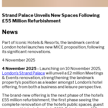
Strand Palace Unveils New Spaces Following
£55 Million Refurbishment​​​​‌ ‍ ​‍​‍‌‍ ‌ ​‍‌‍‍‌‌‍‌ ‌‍‍‌‌‍ ‍​‍​‍​ ‍‍​‍​‍‌ ​ ‌‍​‌‌‍ ‍‌‍‍‌‌ ‌​‌ ‍‌​‍ ‍‌‍‍‌‌‍ ​‍​‍​‍ ​​‍​‍‌‍‍​‌ ​‍‌‍‌‌‌‍‌‍​‍​‍​ ‍‍​‍​‍‌‍‍​‌ ‌​‌ ‌​‌ ​​‌ ​ ​ ‍‍​‍ ​‍ ‌‍ ​​‍ ‌‌‍​‌‌‍ ‍‌‍‌​​‍ ‌‌ ​‍​‍ ‌‌‍‍​‌‍ ‌ ‌​‌‍‌‌‌‍ ​‌ ​ ​‍ ‌‌ ​ ‌ ‌​‌ ‌‌‌‍‌​‌‍‍‌‌‍ ​‍ ‍‌ ‌‍‌‍‌‌‌ ​‍‌‍​ ‌‍‌‌‌‍ ​​‍ ‍‌‍​‌‌ ​​‌ ​​​‍ ‌‍‍‌‌‍ ‍‌ ‌​‌‍‌‌‌‍ ‍‌ ‌​​‍ ‌‍‌‌‌‍‌​‌‍‍‌‌ ‌​​‍ ‌‍ ‌‌‍ ‌‍‌​‌‍‌‌​ ‌‌ ​​‌ ​‍‌‍‌‌‌ ​ ‌‍‌‌‌‍ ‍‌ ‌​‌‍​‌‌ ‌​‌‍‍‌‌‍ ‌‍ ‍​ ‍ ‌‍‍‌‌‍‌​​ ‌​ ‍​​ ​‌‌‍‌‌​ ‌ ​ ​‍​ ‌‍​ ‌‍​ ​ ​‍ ‌​ ‍​‌‍‌‍​ ​​‌‍‌‍​‍ ‌​ ‌​​ ​​​ ​‌​ ​‌​‍ ‌‌‍​‍​ ‌​​ ​ ‌‍​‍​‍ ‌​ ‍​‌‍‌‍‌‍​ ​ ‍‌​ ‍‌​ ​‍​ ‌ ​ ‌​‌‍​ ‌‍‌‌‌‍‌​‌‍‌​​ ‍ ‌ ‌​‌ ‍‌‌ ​​‌‍‌‌​ ‌‌‍​ ‌‍ ‌ ​‍‌ ​​‌‍ ‌ ​‍‌‍​‌‌ ‌​‌‍‌‌‌‌​​‌‍ ‌ ​ ‌ ‌​​ ‍ ‌ ​​‌‍​‌‌ ‌​‌‍‍​​ ‌‌ ‌​‌‍‍‌‌ ‌​‌‍ ​‌‍‌‌​ ‌‍​‍‌‍​‌‌ ​ ‌‍‌‌‌‌‌‌‌ ​‍‌‍ ​​ ‌‌‍‍​‌ ‌​‌ ‌​‌ ​​‌ ​ ​‍‌‌​ ​ ‌​​‌​‍‌‌​ ​‍‌​‌‍​‍‌‌​ ​‍‌​‌‍‌‍ ​​‍ ‌‌‍​‌‌‍ ‍‌‍‌​​‍ ‌‌ ​‍​‍ ‌‌‍‍​‌‍ ‌ ‌​‌‍‌‌‌‍ ​‌ ​ ​‍ ‌‌ ​ ‌ ‌​‌ ‌‌‌‍‌​‌‍‍‌‌‍ ​‍ ‍‌ ‌‍‌‍‌‌‌ ​‍‌‍​ ‌‍‌‌‌‍ ​​‍ ‍‌‍​‌‌ ​​‌ ​​​‍‌‍‌‍‍‌‌‍‌​​ ‌​ ‍​​ ​‌‌‍‌‌​ ‌ ​ ​‍​ ‌‍​ ‌‍​ ​ ​‍ ‌​ ‍​‌‍‌‍​ ​​‌‍‌‍​‍ ‌​ ‌​​ ​​​ ​‌​ ​‌​‍ ‌‌‍​‍​ ‌​​ ​ ‌‍​‍​‍ ‌​ ‍​‌‍‌‍‌‍​ ​ ‍‌​ ‍‌​ ​‍​ ‌ ​ ‌​‌‍​ ‌‍‌‌‌‍‌​‌‍‌​​‍‌‍‌ ‌​‌ ‍‌‌ ​​‌‍‌‌​ ‌‌‍​ ‌‍ ‌ ​‍‌ ​​‌‍ ‌ ​‍‌‍​‌‌ ‌​‌‍‌‌‌‌​​‌‍ ‌ ​ ‌ ‌​​‍‌‍‌ ​​‌‍​‌‌ ‌​‌‍‍​​ ‌‌ ‌​‌‍‍‌‌ ‌​‌‍ ​‌‍‌‌​‍‌‍‌ ​​‌‍‌‌‌ ​‍‌ ​ ‌ ​​‌‍‌‌‌‍​ ‌ ‌​‌‍‍‌‌ ‌‍‌‍‌‌​ ‌‌ ​​‌ ‌‌‌‍​‍‌‍ ​‌‍‍‌‌ ​ ‌‍‍​‌‍‌‌‌‍‌​​‍​‍‌ ‌
News
Part of Iconic Hotels & Resorts, the landmark central
London hotel launches new MICE proposition, following
its significant renovations.​​​​‌ ‍ ​‍​‍‌‍ ‌ ​‍‌‍‍‌‌‍‌ ‌‍‍‌‌‍ ‍​‍​‍​ ‍‍​‍​‍‌ ​ ‌‍​‌‌‍ ‍‌‍‍‌‌ ‌​‌ ‍‌​‍ ‍‌‍‍‌‌‍ ​‍​‍​‍ ​​‍​‍‌‍‍​‌ ​‍‌‍‌‌‌‍‌‍​‍​‍​ ‍‍​‍​‍‌‍‍​‌ ‌​‌ ‌​‌ ​​‌ ​ ​ ‍‍​‍ ​‍ ‌‍ ​​‍ ‌‌‍​‌‌‍ ‍‌‍‌​​‍ ‌‌ ​‍​‍ ‌‌‍‍​‌‍ ‌ ‌​‌‍‌‌‌‍ ​‌ ​ ​‍ ‌‌ ​ ‌ ‌​‌ ‌‌‌‍‌​‌‍‍‌‌‍ ​‍ ‍‌ ‌‍‌‍‌‌‌ ​‍‌‍​ ‌‍‌‌‌‍ ​​‍ ‍‌‍​‌‌ ​​‌ ​​​‍ ‌‍‍‌‌‍ ‍‌ ‌​‌‍‌‌‌‍ ‍‌ ‌​​‍ ‌‍‌‌‌‍‌​‌‍‍‌‌ ‌​​‍ ‌‍ ‌‌‍ ‌‍‌​‌‍‌‌​ ‌‌ ​​‌ ​‍‌‍‌‌‌ ​ ‌‍‌‌‌‍ ‍‌ ‌​‌‍​‌‌ ‌​‌‍‍‌‌‍ ‌‍ ‍​ ‍ ‌‍‍‌‌‍‌​​ ‌​ ‍​​ ​‌‌‍‌‌​ ‌ ​ ​‍​ ‌‍​ ‌‍​ ​ ​‍ ‌​ ‍​‌‍‌‍​ ​​‌‍‌‍​‍ ‌​ ‌​​ ​​​ ​‌​ ​‌​‍ ‌‌‍​‍​ ‌​​ ​ ‌‍​‍​‍ ‌​ ‍​‌‍‌‍‌‍​ ​ ‍‌​ ‍‌​ ​‍​ ‌ ​ ‌​‌‍​ ‌‍‌‌‌‍‌​‌‍‌​​ ‍ ‌ ‌​‌ ‍‌‌ ​​‌‍‌‌​ ‌‌‍​ ‌‍ ‌ ​‍‌ ​​‌‍ ‌ ​‍‌‍​‌‌ ‌​‌‍‌‌‌‌​​‌‍ ‌ ​ ‌ ‌​​ ‍ ‌ ​​‌‍​‌‌ ‌​‌‍‍​​ ‌‌‍‌‌‌ ‍​‌‍​ ‌‍‌‌‌ ​‍‌ ​​‌ ‌​​ ‌‍​‍‌‍​‌‌ ​ ‌‍‌‌‌‌‌‌‌ ​‍‌‍ ​​ ‌‌‍‍​‌ ‌​‌ ‌​‌ ​​‌ ​ ​‍‌‌​ ​ ‌​​‌​‍‌‌​ ​‍‌​‌‍​‍‌‌​ ​‍‌​‌‍‌‍ ​​‍ ‌‌‍​‌‌‍ ‍‌‍‌​​‍ ‌‌ ​‍​‍ ‌‌‍‍​‌‍ ‌ ‌​‌‍‌‌‌‍ ​‌ ​ ​‍ ‌‌ ​ ‌ ‌​‌ ‌‌‌‍‌​‌‍‍‌‌‍ ​‍ ‍‌ ‌‍‌‍‌‌‌ ​‍‌‍​ ‌‍‌‌‌‍ ​​‍ ‍‌‍​‌‌ ​​‌ ​​​‍‌‍‌‍‍‌‌‍‌​​ ‌​ ‍​​ ​‌‌‍‌‌​ ‌ ​ ​‍​ ‌‍​ ‌‍​ ​ ​‍ ‌​ ‍​‌‍‌‍​ ​​‌‍‌‍​‍ ‌​ ‌​​ ​​​ ​‌​ ​‌​‍ ‌‌‍​‍​ ‌​​ ​ ‌‍​‍​‍ ‌​ ‍​‌‍‌‍‌‍​ ​ ‍‌​ ‍‌​ ​‍​ ‌ ​ ‌​‌‍​ ‌‍‌‌‌‍‌​‌‍‌​​‍‌‍‌ ‌​‌ ‍‌‌ ​​‌‍‌‌​ ‌‌‍​ ‌‍ ‌ ​‍‌ ​​‌‍ ‌ ​‍‌‍​‌‌ ‌​‌‍‌‌‌‌​​‌‍ ‌ ​ ‌ ‌​​‍‌‍‌ ​​‌‍​‌‌ ‌​‌‍‍​​ ‌‌‍‌‌‌ ‍​‌‍​ ‌‍‌‌‌ ​‍‌ ​​‌ ‌​​‍‌‍‌ ​​‌‍‌‌‌ ​‍‌ ​ ‌ ​​‌‍‌‌‌‍​ ‌ ‌​‌‍‍‌‌ ‌‍‌‍‌‌​ ‌‌ ​​‌ ‌‌‌‍​‍‌‍ ​‌‍‍‌‌ ​ ‌‍‍​‌‍‌‌‌‍‌​​‍​‍‌ ‌
4 November 2025
4 November 2025 - ​​​​‌ ‍ ​‍​‍‌‍ ‌ ​‍‌‍‍‌‌‍‌ ‌‍‍‌‌‍ ‍​‍​‍​ ‍‍​‍​‍‌ ​ ‌‍​‌‌‍ ‍‌‍‍‌‌ ‌​‌ ‍‌​‍ ‍‌‍‍‌‌‍ ​‍​‍​‍ ​​‍​‍‌‍‍​‌ ​‍‌‍‌‌‌‍‌‍​‍​‍​ ‍‍​‍​‍‌‍‍​‌ ‌​‌ ‌​‌ ​​‌ ​ ​ ‍‍​‍ ​‍ ‌‍ ​​‍ ‌‌‍​‌‌‍ ‍‌‍‌​​‍ ‌‌ ​‍​‍ ‌‌‍‍​‌‍ ‌ ‌​‌‍‌‌‌‍ ​‌ ​ ​‍ ‌‌ ​ ‌ ‌​‌ ‌‌‌‍‌​‌‍‍‌‌‍ ​‍ ‍‌ ‌‍‌‍‌‌‌ ​‍‌‍​ ‌‍‌‌‌‍ ​​‍ ‍‌‍​‌‌ ​​‌ ​​​‍ ‌‍‍‌‌‍ ‍‌ ‌​‌‍‌‌‌‍ ‍‌ ‌​​‍ ‌‍‌‌‌‍‌​‌‍‍‌‌ ‌​​‍ ‌‍ ‌‌‍ ‌‍‌​‌‍‌‌​ ‌‌ ​​‌ ​‍‌‍‌‌‌ ​ ‌‍‌‌‌‍ ‍‌ ‌​‌‍​‌‌ ‌​‌‍‍‌‌‍ ‌‍ ‍​ ‍ ‌‍‍‌‌‍‌​​ ‌​ ‍​​ ​‌‌‍‌‌​ ‌ ​ ​‍​ ‌‍​ ‌‍​ ​ ​‍ ‌​ ‍​‌‍‌‍​ ​​‌‍‌‍​‍ ‌​ ‌​​ ​​​ ​‌​ ​‌​‍ ‌‌‍​‍​ ‌​​ ​ ‌‍​‍​‍ ‌​ ‍​‌‍‌‍‌‍​ ​ ‍‌​ ‍‌​ ​‍​ ‌ ​ ‌​‌‍​ ‌‍‌‌‌‍‌​‌‍‌​​ ‍ ‌ ‌​‌ ‍‌‌ ​​‌‍‌‌​ ‌‌‍​ ‌‍ ‌ ​‍‌ ​​‌‍ ‌ ​‍‌‍​‌‌ ‌​‌‍‌‌‌‌​​‌‍ ‌ ​ ‌ ‌​​ ‍ ‌ ​​‌‍​‌‌ ‌​‌‍‍​​ ‌‌‍​ ‌‍ ‌‍ ‍‌ ‌​‌‍‌‌‌‍ ‍‌ ‌​​‍‌‌​ ‌‌‌​​‍‌‌ ‌‍‍ ‌‍‌‌‌ ‍‌​‍‌‌​ ​ ‌​‌​​‍‌‌​ ​ ‌​‌​​‍‌‌​ ​‍​ ​‍‌‍​‍​ ​ ​ ‌‌​ ​‍​ ‌‍​ ​‌‌‍​‌​ ‌​​ ​​​ ​​​ ​​​ ‌ ​‍‌‌​ ​‍​ ​‍​‍‌‌​ ‌‌‌​‌​​‍ ‍‌‍​ ‌‍‍​‌‍‍‌‌‍ ​‌‍‌​‌ ​‍‌‍‌‌‌‍ ‍​‍‌‌​ ‌‌‌​​‍‌‌ ‌‍‍ ‌‍‌‌‌ ‍‌​‍‌‌​ ​ ‌​‌​​‍‌‌​ ​ ‌​‌​​‍‌‌​ ​‍​ ​‍‌‍​‍‌‍​‍​ ‌‍​ ‍‌​ ​‍​ ‌​‌‍‌‍‌‍​ ​ ‍​‌‍​ ​ ​​​ ​​​‍‌‌​ ​‍​ ​‍​‍‌‌​ ‌‌‌​‌​​‍ ‍‌ ‌​‌‍‌‌‌ ‍​‌ ‌​​ ‌‍​‍‌‍​‌‌ ​ ‌‍‌‌‌‌‌‌‌ ​‍‌‍ ​​ ‌‌‍‍​‌ ‌​‌ ‌​‌ ​​‌ ​ ​‍‌‌​ ​ ‌​​‌​‍‌‌​ ​‍‌​‌‍​‍‌‌​ ​‍‌​‌‍‌‍ ​​‍ ‌‌‍​‌‌‍ ‍‌‍‌​​‍ ‌‌ ​‍​‍ ‌‌‍‍​‌‍ ‌ ‌​‌‍‌‌‌‍ ​‌ ​ ​‍ ‌‌ ​ ‌ ‌​‌ ‌‌‌‍‌​‌‍‍‌‌‍ ​‍ ‍‌ ‌‍‌‍‌‌‌ ​‍‌‍​ ‌‍‌‌‌‍ ​​‍ ‍‌‍​‌‌ ​​‌ ​​​‍‌‍‌‍‍‌‌‍‌​​ ‌​ ‍​​ ​‌‌‍‌‌​ ‌ ​ ​‍​ ‌‍​ ‌‍​ ​ ​‍ ‌​ ‍​‌‍‌‍​ ​​‌‍‌‍​‍ ‌​ ‌​​ ​​​ ​‌​ ​‌​‍ ‌‌‍​‍​ ‌​​ ​ ‌‍​‍​‍ ‌​ ‍​‌‍‌‍‌‍​ ​ ‍‌​ ‍‌​ ​‍​ ‌ ​ ‌​‌‍​ ‌‍‌‌‌‍‌​‌‍‌​​‍‌‍‌ ‌​‌ ‍‌‌ ​​‌‍‌‌​ ‌‌‍​ ‌‍ ‌ ​‍‌ ​​‌‍ ‌ ​‍‌‍​‌‌ ‌​‌‍‌‌‌‌​​‌‍ ‌ ​ ‌ ‌​​‍‌‍‌ ​​‌‍​‌‌ ‌​‌‍‍​​ ‌‌‍​ ‌‍ ‌‍ ‍‌ ‌​‌‍‌‌‌‍ ‍‌ ‌​​‍‌‌​ ‌‌‌​​‍‌‌ ‌‍‍ ‌‍‌‌‌ ‍‌​‍‌‌​ ​ ‌​‌​​‍‌‌​ ​ ‌​‌​​‍‌‌​ ​‍​ ​‍‌‍​‍​ ​ ​ ‌‌​ ​‍​ ‌‍​ ​‌‌‍​‌​ ‌​​ ​​​ ​​​ ​​​ ‌ ​‍‌‌​ ​‍​ ​‍​‍‌‌​ ‌‌‌​‌​​‍ ‍‌‍​ ‌‍‍​‌‍‍‌‌‍ ​‌‍‌​‌ ​‍‌‍‌‌‌‍ ‍​‍‌‌​ ‌‌‌​​‍‌‌ ‌‍‍ ‌‍‌‌‌ ‍‌​‍‌‌​ ​ ‌​‌​​‍‌‌​ ​ ‌​‌​​‍‌‌​ ​‍​ ​‍‌‍​‍‌‍​‍​ ‌‍​ ‍‌​ ​‍​ ‌​‌‍‌‍‌‍​ ​ ‍​‌‍​ ​ ​​​ ​​​‍‌‌​ ​‍​ ​‍​‍‌‌​ ‌‌‌​‌​​‍ ‍‌ ‌​‌‍‌‌‌ ‍​‌ ‌​​‍‌‍‌ ​​‌‍‌‌‌ ​‍‌ ​ ‌ ​​‌‍‌‌‌‍​ ‌ ‌​‌‍‍‌‌ ‌‍‌‍‌‌​ ‌‌ ​​‌ ‌‌‌‍​‍‌‍ ​‌‍‍‌‌ ​ ‌‍‍​‌‍‌‌‌‍‌​​‍​‍‌ ‌
Launching on 10 November 2025,
London’s Strand Palace​​​​‌ ‍ ​‍​‍‌‍ ‌ ​‍‌‍‍‌‌‍‌ ‌‍‍‌‌‍ ‍​‍​‍​ ‍‍​‍​‍‌ ​ ‌‍​‌‌‍ ‍‌‍‍‌‌ ‌​‌ ‍‌​‍ ‍‌‍‍‌‌‍ ​‍​‍​‍ ​​‍​‍‌‍‍​‌ ​‍‌‍‌‌‌‍‌‍​‍​‍​ ‍‍​‍​‍‌‍‍​‌ ‌​‌ ‌​‌ ​​‌ ​ ​ ‍‍​‍ ​‍ ‌‍ ​​‍ ‌‌‍​‌‌‍ ‍‌‍‌​​‍ ‌‌ ​‍​‍ ‌‌‍‍​‌‍ ‌ ‌​‌‍‌‌‌‍ ​‌ ​ ​‍ ‌‌ ​ ‌ ‌​‌ ‌‌‌‍‌​‌‍‍‌‌‍ ​‍ ‍‌ ‌‍‌‍‌‌‌ ​‍‌‍​ ‌‍‌‌‌‍ ​​‍ ‍‌‍​‌‌ ​​‌ ​​​‍ ‌‍‍‌‌‍ ‍‌ ‌​‌‍‌‌‌‍ ‍‌ ‌​​‍ ‌‍‌‌‌‍‌​‌‍‍‌‌ ‌​​‍ ‌‍ ‌‌‍ ‌‍‌​‌‍‌‌​ ‌‌ ​​‌ ​‍‌‍‌‌‌ ​ ‌‍‌‌‌‍ ‍‌ ‌​‌‍​‌‌ ‌​‌‍‍‌‌‍ ‌‍ ‍​ ‍ ‌‍‍‌‌‍‌​​ ‌​ ‍​​ ​‌‌‍‌‌​ ‌ ​ ​‍​ ‌‍​ ‌‍​ ​ ​‍ ‌​ ‍​‌‍‌‍​ ​​‌‍‌‍​‍ ‌​ ‌​​ ​​​ ​‌​ ​‌​‍ ‌‌‍​‍​ ‌​​ ​ ‌‍​‍​‍ ‌​ ‍​‌‍‌‍‌‍​ ​ ‍‌​ ‍‌​ ​‍​ ‌ ​ ‌​‌‍​ ‌‍‌‌‌‍‌​‌‍‌​​ ‍ ‌ ‌​‌ ‍‌‌ ​​‌‍‌‌​ ‌‌‍​ ‌‍ ‌ ​‍‌ ​​‌‍ ‌ ​‍‌‍​‌‌ ‌​‌‍‌‌‌‌​​‌‍ ‌ ​ ‌ ‌​​ ‍ ‌ ​​‌‍​‌‌ ‌​‌‍‍​​ ‌‌‍​ ‌‍ ‌‍ ‍‌ ‌​‌‍‌‌‌‍ ‍‌ ‌​​‍‌‌​ ‌‌‌​​‍‌‌ ‌‍‍ ‌‍‌‌‌ ‍‌​‍‌‌​ ​ ‌​‌​​‍‌‌​ ​ ‌​‌​​‍‌‌​ ​‍​ ​‍‌‍​‍​ ​ ​ ‌‌​ ​‍​ ‌‍​ ​‌‌‍​‌​ ‌​​ ​​​ ​​​ ​​​ ‌ ​‍‌‌​ ​‍​ ​‍​‍‌‌​ ‌‌‌​‌​​‍ ‍‌‍​ ‌‍‍​‌‍‍‌‌‍ ​‌‍‌​‌ ​‍‌‍‌‌‌‍ ‍​‍‌‌​ ‌‌‌​​‍‌‌ ‌‍‍ ‌‍‌‌‌ ‍‌​‍‌‌​ ​ ‌​‌​​‍‌‌​ ​ ‌​‌​​‍‌‌​ ​‍​ ​‍‌‍​ ‌‍‌‌​ ‍‌​ ‌‌‌‍​‌​ ‌​​ ​‌‌‍‌‍‌‍‌​​ ‌‍​ ​ ‌‍​‍​‍‌‌​ ​‍​ ​‍​‍‌‌​ ‌‌‌​‌​​‍ ‍‌ ‌​‌‍‌‌‌ ‍​‌ ‌​​ ‌‍​‍‌‍​‌‌ ​ ‌‍‌‌‌‌‌‌‌ ​‍‌‍ ​​ ‌‌‍‍​‌ ‌​‌ ‌​‌ ​​‌ ​ ​‍‌‌​ ​ ‌​​‌​‍‌‌​ ​‍‌​‌‍​‍‌‌​ ​‍‌​‌‍‌‍ ​​‍ ‌‌‍​‌‌‍ ‍‌‍‌​​‍ ‌‌ ​‍​‍ ‌‌‍‍​‌‍ ‌ ‌​‌‍‌‌‌‍ ​‌ ​ ​‍ ‌‌ ​ ‌ ‌​‌ ‌‌‌‍‌​‌‍‍‌‌‍ ​‍ ‍‌ ‌‍‌‍‌‌‌ ​‍‌‍​ ‌‍‌‌‌‍ ​​‍ ‍‌‍​‌‌ ​​‌ ​​​‍‌‍‌‍‍‌‌‍‌​​ ‌​ ‍​​ ​‌‌‍‌‌​ ‌ ​ ​‍​ ‌‍​ ‌‍​ ​ ​‍ ‌​ ‍​‌‍‌‍​ ​​‌‍‌‍​‍ ‌​ ‌​​ ​​​ ​‌​ ​‌​‍ ‌‌‍​‍​ ‌​​ ​ ‌‍​‍​‍ ‌​ ‍​‌‍‌‍‌‍​ ​ ‍‌​ ‍‌​ ​‍​ ‌ ​ ‌​‌‍​ ‌‍‌‌‌‍‌​‌‍‌​​‍‌‍‌ ‌​‌ ‍‌‌ ​​‌‍‌‌​ ‌‌‍​ ‌‍ ‌ ​‍‌ ​​‌‍ ‌ ​‍‌‍​‌‌ ‌​‌‍‌‌‌‌​​‌‍ ‌ ​ ‌ ‌​​‍‌‍‌ ​​‌‍​‌‌ ‌​‌‍‍​​ ‌‌‍​ ‌‍ ‌‍ ‍‌ ‌​‌‍‌‌‌‍ ‍‌ ‌​​‍‌‌​ ‌‌‌​​‍‌‌ ‌‍‍ ‌‍‌‌‌ ‍‌​‍‌‌​ ​ ‌​‌​​‍‌‌​ ​ ‌​‌​​‍‌‌​ ​‍​ ​‍‌‍​‍​ ​ ​ ‌‌​ ​‍​ ‌‍​ ​‌‌‍​‌​ ‌​​ ​​​ ​​​ ​​​ ‌ ​‍‌‌​ ​‍​ ​‍​‍‌‌​ ‌‌‌​‌​​‍ ‍‌‍​ ‌‍‍​‌‍‍‌‌‍ ​‌‍‌​‌ ​‍‌‍‌‌‌‍ ‍​‍‌‌​ ‌‌‌​​‍‌‌ ‌‍‍ ‌‍‌‌‌ ‍‌​‍‌‌​ ​ ‌​‌​​‍‌‌​ ​ ‌​‌​​‍‌‌​ ​‍​ ​‍‌‍​ ‌‍‌‌​ ‍‌​ ‌‌‌‍​‌​ ‌​​ ​‌‌‍‌‍‌‍‌​​ ‌‍​ ​ ‌‍​‍​‍‌‌​ ​‍​ ​‍​‍‌‌​ ‌‌‌​‌​​‍ ‍‌ ‌​‌‍‌‌‌ ‍​‌ ‌​​‍‌‍‌ ​​‌‍‌‌‌ ​‍‌ ​ ‌ ​​‌‍‌‌‌‍​ ‌ ‌​‌‍‍‌‌ ‌‍‌‍‌‌​ ‌‌ ​​‌ ‌‌‌‍​‍‌‍ ​‌‍‍‌‌ ​ ‌‍‍​‌‍‌‌‌‍‌​​‍​‍‌ ‌
will unveil a £2 million Meetings
& Events renovation, strengthening the landmark
property’s position as a leader amongst London’s hotel
offering, from both a business and leisure perspective.​​​​‌ ‍ ​‍​‍‌‍ ‌ ​‍‌‍‍‌‌‍‌ ‌‍‍‌‌‍ ‍​‍​‍​ ‍‍​‍​‍‌ ​ ‌‍​‌‌‍ ‍‌‍‍‌‌ ‌​‌ ‍‌​‍ ‍‌‍‍‌‌‍ ​‍​‍​‍ ​​‍​‍‌‍‍​‌ ​‍‌‍‌‌‌‍‌‍​‍​‍​ ‍‍​‍​‍‌‍‍​‌ ‌​‌ ‌​‌ ​​‌ ​ ​ ‍‍​‍ ​‍ ‌‍ ​​‍ ‌‌‍​‌‌‍ ‍‌‍‌​​‍ ‌‌ ​‍​‍ ‌‌‍‍​‌‍ ‌ ‌​‌‍‌‌‌‍ ​‌ ​ ​‍ ‌‌ ​ ‌ ‌​‌ ‌‌‌‍‌​‌‍‍‌‌‍ ​‍ ‍‌ ‌‍‌‍‌‌‌ ​‍‌‍​ ‌‍‌‌‌‍ ​​‍ ‍‌‍​‌‌ ​​‌ ​​​‍ ‌‍‍‌‌‍ ‍‌ ‌​‌‍‌‌‌‍ ‍‌ ‌​​‍ ‌‍‌‌‌‍‌​‌‍‍‌‌ ‌​​‍ ‌‍ ‌‌‍ ‌‍‌​‌‍‌‌​ ‌‌ ​​‌ ​‍‌‍‌‌‌ ​ ‌‍‌‌‌‍ ‍‌ ‌​‌‍​‌‌ ‌​‌‍‍‌‌‍ ‌‍ ‍​ ‍ ‌‍‍‌‌‍‌​​ ‌​ ‍​​ ​‌‌‍‌‌​ ‌ ​ ​‍​ ‌‍​ ‌‍​ ​ ​‍ ‌​ ‍​‌‍‌‍​ ​​‌‍‌‍​‍ ‌​ ‌​​ ​​​ ​‌​ ​‌​‍ ‌‌‍​‍​ ‌​​ ​ ‌‍​‍​‍ ‌​ ‍​‌‍‌‍‌‍​ ​ ‍‌​ ‍‌​ ​‍​ ‌ ​ ‌​‌‍​ ‌‍‌‌‌‍‌​‌‍‌​​ ‍ ‌ ‌​‌ ‍‌‌ ​​‌‍‌‌​ ‌‌‍​ ‌‍ ‌ ​‍‌ ​​‌‍ ‌ ​‍‌‍​‌‌ ‌​‌‍‌‌‌‌​​‌‍ ‌ ​ ‌ ‌​​ ‍ ‌ ​​‌‍​‌‌ ‌​‌‍‍​​ ‌‌‍​ ‌‍ ‌‍ ‍‌ ‌​‌‍‌‌‌‍ ‍‌ ‌​​‍‌‌​ ‌‌‌​​‍‌‌ ‌‍‍ ‌‍‌‌‌ ‍‌​‍‌‌​ ​ ‌​‌​​‍‌‌​ ​ ‌​‌​​‍‌‌​ ​‍​ ​‍‌‍​‍​ ​ ​ ‌‌​ ​‍​ ‌‍​ ​‌‌‍​‌​ ‌​​ ​​​ ​​​ ​​​ ‌ ​‍‌‌​ ​‍​ ​‍​‍‌‌​ ‌‌‌​‌​​‍ ‍‌‍​ ‌‍‍​‌‍‍‌‌‍ ​‌‍‌​‌ ​‍‌‍‌‌‌‍ ‍​‍‌‌​ ‌‌‌​​‍‌‌ ‌‍‍ ‌‍‌‌‌ ‍‌​‍‌‌​ ​ ‌​‌​​‍‌‌​ ​ ‌​‌​​‍‌‌​ ​‍​ ​‍​ ‌‌​ ​ ‌‍‌‍​ ​‌​ ‌ ​ ‌‌‌‍​‌​ ‌‌‌‍‌‍​ ‌‍​ ‌‌‌‍​‍​‍‌‌​ ​‍​ ​‍​‍‌‌​ ‌‌‌​‌​​‍ ‍‌ ‌​‌‍‌‌‌ ‍​‌ ‌​​ ‌‍​‍‌‍​‌‌ ​ ‌‍‌‌‌‌‌‌‌ ​‍‌‍ ​​ ‌‌‍‍​‌ ‌​‌ ‌​‌ ​​‌ ​ ​‍‌‌​ ​ ‌​​‌​‍‌‌​ ​‍‌​‌‍​‍‌‌​ ​‍‌​‌‍‌‍ ​​‍ ‌‌‍​‌‌‍ ‍‌‍‌​​‍ ‌‌ ​‍​‍ ‌‌‍‍​‌‍ ‌ ‌​‌‍‌‌‌‍ ​‌ ​ ​‍ ‌‌ ​ ‌ ‌​‌ ‌‌‌‍‌​‌‍‍‌‌‍ ​‍ ‍‌ ‌‍‌‍‌‌‌ ​‍‌‍​ ‌‍‌‌‌‍ ​​‍ ‍‌‍​‌‌ ​​‌ ​​​‍‌‍‌‍‍‌‌‍‌​​ ‌​ ‍​​ ​‌‌‍‌‌​ ‌ ​ ​‍​ ‌‍​ ‌‍​ ​ ​‍ ‌​ ‍​‌‍‌‍​ ​​‌‍‌‍​‍ ‌​ ‌​​ ​​​ ​‌​ ​‌​‍ ‌‌‍​‍​ ‌​​ ​ ‌‍​‍​‍ ‌​ ‍​‌‍‌‍‌‍​ ​ ‍‌​ ‍‌​ ​‍​ ‌ ​ ‌​‌‍​ ‌‍‌‌‌‍‌​‌‍‌​​‍‌‍‌ ‌​‌ ‍‌‌ ​​‌‍‌‌​ ‌‌‍​ ‌‍ ‌ ​‍‌ ​​‌‍ ‌ ​‍‌‍​‌‌ ‌​‌‍‌‌‌‌​​‌‍ ‌ ​ ‌ ‌​​‍‌‍‌ ​​‌‍​‌‌ ‌​‌‍‍​​ ‌‌‍​ ‌‍ ‌‍ ‍‌ ‌​‌‍‌‌‌‍ ‍‌ ‌​​‍‌‌​ ‌‌‌​​‍‌‌ ‌‍‍ ‌‍‌‌‌ ‍‌​‍‌‌​ ​ ‌​‌​​‍‌‌​ ​ ‌​‌​​‍‌‌​ ​‍​ ​‍‌‍​‍​ ​ ​ ‌‌​ ​‍​ ‌‍​ ​‌‌‍​‌​ ‌​​ ​​​ ​​​ ​​​ ‌ ​‍‌‌​ ​‍​ ​‍​‍‌‌​ ‌‌‌​‌​​‍ ‍‌‍​ ‌‍‍​‌‍‍‌‌‍ ​‌‍‌​‌ ​‍‌‍‌‌‌‍ ‍​‍‌‌​ ‌‌‌​​‍‌‌ ‌‍‍ ‌‍‌‌‌ ‍‌​‍‌‌​ ​ ‌​‌​​‍‌‌​ ​ ‌​‌​​‍‌‌​ ​‍​ ​‍​ ‌‌​ ​ ‌‍‌‍​ ​‌​ ‌ ​ ‌‌‌‍​‌​ ‌‌‌‍‌‍​ ‌‍​ ‌‌‌‍​‍​‍‌‌​ ​‍​ ​‍​‍‌‌​ ‌‌‌​‌​​‍ ‍‌ ‌​‌‍‌‌‌ ‍​‌ ‌​​‍‌‍‌ ​​‌‍‌‌‌ ​‍‌ ​ ‌ ​​‌‍‌‌‌‍​ ‌ ‌​‌‍‍‌‌ ‌‍‌‍‌‌​ ‌‌ ​​‌ ‌‌‌‍​‍‌‍ ​‌‍‍‌‌ ​ ‌‍‍​‌‍‌‌‌‍‌​​‍​‍‌ ‌
The brand-new offering is the next phase of the hotel’s
£55 million refurbishment, the first phase seeing the
complete renovation of the hotel’s public spaces, guest