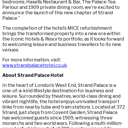
bedrooms, Haxells Restaurant & Bar, The Palace Tea
Parlour and 1909 private dining room, we’re excited to
announce the launch of this new chapter of Strand
Palace.”​​​​‌ ‍ ​‍​‍‌‍ ‌ ​‍‌‍‍‌‌‍‌ ‌‍‍‌‌‍ ‍​‍​‍​ ‍‍​‍​‍‌ ​ ‌‍​‌‌‍ ‍‌‍‍‌‌ ‌​‌ ‍‌​‍ ‍‌‍‍‌‌‍ ​‍​‍​‍ ​​‍​‍‌‍‍​‌ ​‍‌‍‌‌‌‍‌‍​‍​‍​ ‍‍​‍​‍‌‍‍​‌ ‌​‌ ‌​‌ ​​‌ ​ ​ ‍‍​‍ ​‍ ‌‍ ​​‍ ‌‌‍​‌‌‍ ‍‌‍‌​​‍ ‌‌ ​‍​‍ ‌‌‍‍​‌‍ ‌ ‌​‌‍‌‌‌‍ ​‌ ​ ​‍ ‌‌ ​ ‌ ‌​‌ ‌‌‌‍‌​‌‍‍‌‌‍ ​‍ ‍‌ ‌‍‌‍‌‌‌ ​‍‌‍​ ‌‍‌‌‌‍ ​​‍ ‍‌‍​‌‌ ​​‌ ​​​‍ ‌‍‍‌‌‍ ‍‌ ‌​‌‍‌‌‌‍ ‍‌ ‌​​‍ ‌‍‌‌‌‍‌​‌‍‍‌‌ ‌​​‍ ‌‍ ‌‌‍ ‌‍‌​‌‍‌‌​ ‌‌ ​​‌ ​‍‌‍‌‌‌ ​ ‌‍‌‌‌‍ ‍‌ ‌​‌‍​‌‌ ‌​‌‍‍‌‌‍ ‌‍ ‍​ ‍ ‌‍‍‌‌‍‌​​ ‌​ ‍​​ ​‌‌‍‌‌​ ‌ ​ ​‍​ ‌‍​ ‌‍​ ​ ​‍ ‌​ ‍​‌‍‌‍​ ​​‌‍‌‍​‍ ‌​ ‌​​ ​​​ ​‌​ ​‌​‍ ‌‌‍​‍​ ‌​​ ​ ‌‍​‍​‍ ‌​ ‍​‌‍‌‍‌‍​ ​ ‍‌​ ‍‌​ ​‍​ ‌ ​ ‌​‌‍​ ‌‍‌‌‌‍‌​‌‍‌​​ ‍ ‌ ‌​‌ ‍‌‌ ​​‌‍‌‌​ ‌‌‍​ ‌‍ ‌ ​‍‌ ​​‌‍ ‌ ​‍‌‍​‌‌ ‌​‌‍‌‌‌‌​​‌‍ ‌ ​ ‌ ‌​​ ‍ ‌ ​​‌‍​‌‌ ‌​‌‍‍​​ ‌‌‍​ ‌‍ ‌‍ ‍‌ ‌​‌‍‌‌‌‍ ‍‌ ‌​​‍‌‌​ ‌‌‌​​‍‌‌ ‌‍‍ ‌‍‌‌‌ ‍‌​‍‌‌​ ​ ‌​‌​​‍‌‌​ ​ ‌​‌​​‍‌‌​ ​‍​ ​‍​ ‌​​ ‌ ​ ‍‌‌‍‌‍‌‍​‌​ ​​​ ‌‌​ ‌‍‌‍‌‌​ ‍​‌‍‌‍‌‍‌‌​‍‌‌​ ​‍​ ​‍​‍‌‌​ ‌‌‌​‌​​‍ ‍‌‍​ ‌‍‍​‌‍‍‌‌‍ ​‌‍‌​‌ ​‍‌‍‌‌‌‍ ‍​‍‌‌​ ‌‌‌​​‍‌‌ ‌‍‍ ‌‍‌‌‌ ‍‌​‍‌‌​ ​ ‌​‌​​‍‌‌​ ​ ‌​‌​​‍‌‌​ ​‍​ ​‍‌‍‌‍‌‍​‍‌‍‌‌‌‍​‌‌‍​‍‌‍​ ​ ‌‌‌‍‌‌​ ‌ ‌‍​‍‌‍‌​‌‍‌​​‍‌‌​ ​‍​ ​‍​‍‌‌​ ‌‌‌​‌​​‍ ‍‌ ‌​‌‍‌‌‌ ‍​‌ ‌​​ ‌‍​‍‌‍​‌‌ ​ ‌‍‌‌‌‌‌‌‌ ​‍‌‍ ​​ ‌‌‍‍​‌ ‌​‌ ‌​‌ ​​‌ ​ ​‍‌‌​ ​ ‌​​‌​‍‌‌​ ​‍‌​‌‍​‍‌‌​ ​‍‌​‌‍‌‍ ​​‍ ‌‌‍​‌‌‍ ‍‌‍‌​​‍ ‌‌ ​‍​‍ ‌‌‍‍​‌‍ ‌ ‌​‌‍‌‌‌‍ ​‌ ​ ​‍ ‌‌ ​ ‌ ‌​‌ ‌‌‌‍‌​‌‍‍‌‌‍ ​‍ ‍‌ ‌‍‌‍‌‌‌ ​‍‌‍​ ‌‍‌‌‌‍ ​​‍ ‍‌‍​‌‌ ​​‌ ​​​‍‌‍‌‍‍‌‌‍‌​​ ‌​ ‍​​ ​‌‌‍‌‌​ ‌ ​ ​‍​ ‌‍​ ‌‍​ ​ ​‍ ‌​ ‍​‌‍‌‍​ ​​‌‍‌‍​‍ ‌​ ‌​​ ​​​ ​‌​ ​‌​‍ ‌‌‍​‍​ ‌​​ ​ ‌‍​‍​‍ ‌​ ‍​‌‍‌‍‌‍​ ​ ‍‌​ ‍‌​ ​‍​ ‌ ​ ‌​‌‍​ ‌‍‌‌‌‍‌​‌‍‌​​‍‌‍‌ ‌​‌ ‍‌‌ ​​‌‍‌‌​ ‌‌‍​ ‌‍ ‌ ​‍‌ ​​‌‍ ‌ ​‍‌‍​‌‌ ‌​‌‍‌‌‌‌​​‌‍ ‌ ​ ‌ ‌​​‍‌‍‌ ​​‌‍​‌‌ ‌​‌‍‍​​ ‌‌‍​ ‌‍ ‌‍ ‍‌ ‌​‌‍‌‌‌‍ ‍‌ ‌​​‍‌‌​ ‌‌‌​​‍‌‌ ‌‍‍ ‌‍‌‌‌ ‍‌​‍‌‌​ ​ ‌​‌​​‍‌‌​ ​ ‌​‌​​‍‌‌​ ​‍​ ​‍​ ‌​​ ‌ ​ ‍‌‌‍‌‍‌‍​‌​ ​​​ ‌‌​ ‌‍‌‍‌‌​ ‍​‌‍‌‍‌‍‌‌​‍‌‌​ ​‍​ ​‍​‍‌‌​ ‌‌‌​‌​​‍ ‍‌‍​ ‌‍‍​‌‍‍‌‌‍ ​‌‍‌​‌ ​‍‌‍‌‌‌‍ ‍​‍‌‌​ ‌‌‌​​‍‌‌ ‌‍‍ ‌‍‌‌‌ ‍‌​‍‌‌​ ​ ‌​‌​​‍‌‌​ ​ ‌​‌​​‍‌‌​ ​‍​ ​‍‌‍‌‍‌‍​‍‌‍‌‌‌‍​‌‌‍​‍‌‍​ ​ ‌‌‌‍‌‌​ ‌ ‌‍​‍‌‍‌​‌‍‌​​‍‌‌​ ​‍​ ​‍​‍‌‌​ ‌‌‌​‌​​‍ ‍‌ ‌​‌‍‌‌‌ ‍​‌ ‌​​‍‌‍‌ ​​‌‍‌‌‌ ​‍‌ ​ ‌ ​​‌‍‌‌‌‍​ ‌ ‌​‌‍‍‌‌ ‌‍‌‍‌‌​ ‌‌ ​​‌ ‌‌‌‍​‍‌‍ ​‌‍‍‌‌ ​ ‌‍‍​‌‍‌‌‌‍‌​​‍​‍‌ ‌
The completion of the hotel’s MICE refurbishment
brings the transformed property into a new era within
the Iconic Hotels & Resorts portfolio, as it looks forward
to welcoming leisure and business travellers to its new
venues.​​​​‌ ‍ ​‍​‍‌‍ ‌ ​‍‌‍‍‌‌‍‌ ‌‍‍‌‌‍ ‍​‍​‍​ ‍‍​‍​‍‌ ​ ‌‍​‌‌‍ ‍‌‍‍‌‌ ‌​‌ ‍‌​‍ ‍‌‍‍‌‌‍ ​‍​‍​‍ ​​‍​‍‌‍‍​‌ ​‍‌‍‌‌‌‍‌‍​‍​‍​ ‍‍​‍​‍‌‍‍​‌ ‌​‌ ‌​‌ ​​‌ ​ ​ ‍‍​‍ ​‍ ‌‍ ​​‍ ‌‌‍​‌‌‍ ‍‌‍‌​​‍ ‌‌ ​‍​‍ ‌‌‍‍​‌‍ ‌ ‌​‌‍‌‌‌‍ ​‌ ​ ​‍ ‌‌ ​ ‌ ‌​‌ ‌‌‌‍‌​‌‍‍‌‌‍ ​‍ ‍‌ ‌‍‌‍‌‌‌ ​‍‌‍​ ‌‍‌‌‌‍ ​​‍ ‍‌‍​‌‌ ​​‌ ​​​‍ ‌‍‍‌‌‍ ‍‌ ‌​‌‍‌‌‌‍ ‍‌ ‌​​‍ ‌‍‌‌‌‍‌​‌‍‍‌‌ ‌​​‍ ‌‍ ‌‌‍ ‌‍‌​‌‍‌‌​ ‌‌ ​​‌ ​‍‌‍‌‌‌ ​ ‌‍‌‌‌‍ ‍‌ ‌​‌‍​‌‌ ‌​‌‍‍‌‌‍ ‌‍ ‍​ ‍ ‌‍‍‌‌‍‌​​ ‌​ ‍​​ ​‌‌‍‌‌​ ‌ ​ ​‍​ ‌‍​ ‌‍​ ​ ​‍ ‌​ ‍​‌‍‌‍​ ​​‌‍‌‍​‍ ‌​ ‌​​ ​​​ ​‌​ ​‌​‍ ‌‌‍​‍​ ‌​​ ​ ‌‍​‍​‍ ‌​ ‍​‌‍‌‍‌‍​ ​ ‍‌​ ‍‌​ ​‍​ ‌ ​ ‌​‌‍​ ‌‍‌‌‌‍‌​‌‍‌​​ ‍ ‌ ‌​‌ ‍‌‌ ​​‌‍‌‌​ ‌‌‍​ ‌‍ ‌ ​‍‌ ​​‌‍ ‌ ​‍‌‍​‌‌ ‌​‌‍‌‌‌‌​​‌‍ ‌ ​ ‌ ‌​​ ‍ ‌ ​​‌‍​‌‌ ‌​‌‍‍​​ ‌‌‍​ ‌‍ ‌‍ ‍‌ ‌​‌‍‌‌‌‍ ‍‌ ‌​​‍‌‌​ ‌‌‌​​‍‌‌ ‌‍‍ ‌‍‌‌‌ ‍‌​‍‌‌​ ​ ‌​‌​​‍‌‌​ ​ ‌​‌​​‍‌‌​ ​‍​ ​‍​ ‌‌​ ‌‌​ ​‌​ ​​​ ‌ ​ ​​​ ‌ ‌‍‌​​ ​‌​ ​ ‌‍​ ​ ‌​​‍‌‌​ ​‍​ ​‍​‍‌‌​ ‌‌‌​‌​​‍ ‍‌‍​ ‌‍‍​‌‍‍‌‌‍ ​‌‍‌​‌ ​‍‌‍‌‌‌‍ ‍​‍‌‌​ ‌‌‌​​‍‌‌ ‌‍‍ ‌‍‌‌‌ ‍‌​‍‌‌​ ​ ‌​‌​​‍‌‌​ ​ ‌​‌​​‍‌‌​ ​‍​ ​‍‌‍​‌‌‍‌‍‌‍‌‌​ ‌‍​ ​‍‌‍‌‍​ ‌‍​ ‌‌​ ​‍​ ​‍​ ‌​‌‍​ ​‍‌‌​ ​‍​ ​‍​‍‌‌​ ‌‌‌​‌​​‍ ‍‌ ‌​‌‍‌‌‌ ‍​‌ ‌​​ ‌‍​‍‌‍​‌‌ ​ ‌‍‌‌‌‌‌‌‌ ​‍‌‍ ​​ ‌‌‍‍​‌ ‌​‌ ‌​‌ ​​‌ ​ ​‍‌‌​ ​ ‌​​‌​‍‌‌​ ​‍‌​‌‍​‍‌‌​ ​‍‌​‌‍‌‍ ​​‍ ‌‌‍​‌‌‍ ‍‌‍‌​​‍ ‌‌ ​‍​‍ ‌‌‍‍​‌‍ ‌ ‌​‌‍‌‌‌‍ ​‌ ​ ​‍ ‌‌ ​ ‌ ‌​‌ ‌‌‌‍‌​‌‍‍‌‌‍ ​‍ ‍‌ ‌‍‌‍‌‌‌ ​‍‌‍​ ‌‍‌‌‌‍ ​​‍ ‍‌‍​‌‌ ​​‌ ​​​‍‌‍‌‍‍‌‌‍‌​​ ‌​ ‍​​ ​‌‌‍‌‌​ ‌ ​ ​‍​ ‌‍​ ‌‍​ ​ ​‍ ‌​ ‍​‌‍‌‍​ ​​‌‍‌‍​‍ ‌​ ‌​​ ​​​ ​‌​ ​‌​‍ ‌‌‍​‍​ ‌​​ ​ ‌‍​‍​‍ ‌​ ‍​‌‍‌‍‌‍​ ​ ‍‌​ ‍‌​ ​‍​ ‌ ​ ‌​‌‍​ ‌‍‌‌‌‍‌​‌‍‌​​‍‌‍‌ ‌​‌ ‍‌‌ ​​‌‍‌‌​ ‌‌‍​ ‌‍ ‌ ​‍‌ ​​‌‍ ‌ ​‍‌‍​‌‌ ‌​‌‍‌‌‌‌​​‌‍ ‌ ​ ‌ ‌​​‍‌‍‌ ​​‌‍​‌‌ ‌​‌‍‍​​ ‌‌‍​ ‌‍ ‌‍ ‍‌ ‌​‌‍‌‌‌‍ ‍‌ ‌​​‍‌‌​ ‌‌‌​​‍‌‌ ‌‍‍ ‌‍‌‌‌ ‍‌​‍‌‌​ ​ ‌​‌​​‍‌‌​ ​ ‌​‌​​‍‌‌​ ​‍​ ​‍​ ‌‌​ ‌‌​ ​‌​ ​​​ ‌ ​ ​​​ ‌ ‌‍‌​​ ​‌​ ​ ‌‍​ ​ ‌​​‍‌‌​ ​‍​ ​‍​‍‌‌​ ‌‌‌​‌​​‍ ‍‌‍​ ‌‍‍​‌‍‍‌‌‍ ​‌‍‌​‌ ​‍‌‍‌‌‌‍ ‍​‍‌‌​ ‌‌‌​​‍‌‌ ‌‍‍ ‌‍‌‌‌ ‍‌​‍‌‌​ ​ ‌​‌​​‍‌‌​ ​ ‌​‌​​‍‌‌​ ​‍​ ​‍‌‍​‌‌‍‌‍‌‍‌‌​ ‌‍​ ​‍‌‍‌‍​ ‌‍​ ‌‌​ ​‍​ ​‍​ ‌​‌‍​ ​‍‌‌​ ​‍​ ​‍​‍‌‌​ ‌‌‌​‌​​‍ ‍‌ ‌​‌‍‌‌‌ ‍​‌ ‌​​‍‌‍‌ ​​‌‍‌‌‌ ​‍‌ ​ ‌ ​​‌‍‌‌‌‍​ ‌ ‌​‌‍‍‌‌ ‌‍‌‍‌‌​ ‌‌ ​​‌ ‌‌‌‍​‍‌‍ ​‌‍‍‌‌ ​ ‌‍‍​‌‍‌‌‌‍‌​​‍​‍‌ ‌
For more information, visit:
www.strandpalacehotel.co.uk​​​​‌ ‍ ​‍​‍‌‍ ‌ ​‍‌‍‍‌‌‍‌ ‌‍‍‌‌‍ ‍​‍​‍​ ‍‍​‍​‍‌ ​ ‌‍​‌‌‍ ‍‌‍‍‌‌ ‌​‌ ‍‌​‍ ‍‌‍‍‌‌‍ ​‍​‍​‍ ​​‍​‍‌‍‍​‌ ​‍‌‍‌‌‌‍‌‍​‍​‍​ ‍‍​‍​‍‌‍‍​‌ ‌​‌ ‌​‌ ​​‌ ​ ​ ‍‍​‍ ​‍ ‌‍ ​​‍ ‌‌‍​‌‌‍ ‍‌‍‌​​‍ ‌‌ ​‍​‍ ‌‌‍‍​‌‍ ‌ ‌​‌‍‌‌‌‍ ​‌ ​ ​‍ ‌‌ ​ ‌ ‌​‌ ‌‌‌‍‌​‌‍‍‌‌‍ ​‍ ‍‌ ‌‍‌‍‌‌‌ ​‍‌‍​ ‌‍‌‌‌‍ ​​‍ ‍‌‍​‌‌ ​​‌ ​​​‍ ‌‍‍‌‌‍ ‍‌ ‌​‌‍‌‌‌‍ ‍‌ ‌​​‍ ‌‍‌‌‌‍‌​‌‍‍‌‌ ‌​​‍ ‌‍ ‌‌‍ ‌‍‌​‌‍‌‌​ ‌‌ ​​‌ ​‍‌‍‌‌‌ ​ ‌‍‌‌‌‍ ‍‌ ‌​‌‍​‌‌ ‌​‌‍‍‌‌‍ ‌‍ ‍​ ‍ ‌‍‍‌‌‍‌​​ ‌​ ‍​​ ​‌‌‍‌‌​ ‌ ​ ​‍​ ‌‍​ ‌‍​ ​ ​‍ ‌​ ‍​‌‍‌‍​ ​​‌‍‌‍​‍ ‌​ ‌​​ ​​​ ​‌​ ​‌​‍ ‌‌‍​‍​ ‌​​ ​ ‌‍​‍​‍ ‌​ ‍​‌‍‌‍‌‍​ ​ ‍‌​ ‍‌​ ​‍​ ‌ ​ ‌​‌‍​ ‌‍‌‌‌‍‌​‌‍‌​​ ‍ ‌ ‌​‌ ‍‌‌ ​​‌‍‌‌​ ‌‌‍​ ‌‍ ‌ ​‍‌ ​​‌‍ ‌ ​‍‌‍​‌‌ ‌​‌‍‌‌‌‌​​‌‍ ‌ ​ ‌ ‌​​ ‍ ‌ ​​‌‍​‌‌ ‌​‌‍‍​​ ‌‌‍​ ‌‍ ‌‍ ‍‌ ‌​‌‍‌‌‌‍ ‍‌ ‌​​‍‌‌​ ‌‌‌​​‍‌‌ ‌‍‍ ‌‍‌‌‌ ‍‌​‍‌‌​ ​ ‌​‌​​‍‌‌​ ​ ‌​‌​​‍‌‌​ ​‍​ ​‍​ ‍‌‌‍‌​​ ‌‍‌‍‌‌​ ‌‍‌‍‌‌​ ​ ‌‍‌‌​ ‌‌‌‍‌‌‌‍‌​‌‍​ ​‍‌‌​ ​‍​ ​‍​‍‌‌​ ‌‌‌​‌​​‍ ‍‌‍​ ‌‍‍​‌‍‍‌‌‍ ​‌‍‌​‌ ​‍‌‍‌‌‌‍ ‍​‍‌‌​ ‌‌‌​​‍‌‌ ‌‍‍ ‌‍‌‌‌ ‍‌​‍‌‌​ ​ ‌​‌​​‍‌‌​ ​ ‌​‌​​‍‌‌​ ​‍​ ​‍‌‍‌‌‌‍‌‌​ ‌‌​ ​‌​ ​ ‌‍‌‍​ ​ ​ ‌‌‌‍‌‌​ ‌​​ ‍‌​ ​‍​‍‌‌​ ​‍​ ​‍​‍‌‌​ ‌‌‌​‌​​‍ ‍‌ ‌​‌‍‌‌‌ ‍​‌ ‌​​ ‌‍​‍‌‍​‌‌ ​ ‌‍‌‌‌‌‌‌‌ ​‍‌‍ ​​ ‌‌‍‍​‌ ‌​‌ ‌​‌ ​​‌ ​ ​‍‌‌​ ​ ‌​​‌​‍‌‌​ ​‍‌​‌‍​‍‌‌​ ​‍‌​‌‍‌‍ ​​‍ ‌‌‍​‌‌‍ ‍‌‍‌​​‍ ‌‌ ​‍​‍ ‌‌‍‍​‌‍ ‌ ‌​‌‍‌‌‌‍ ​‌ ​ ​‍ ‌‌ ​ ‌ ‌​‌ ‌‌‌‍‌​‌‍‍‌‌‍ ​‍ ‍‌ ‌‍‌‍‌‌‌ ​‍‌‍​ ‌‍‌‌‌‍ ​​‍ ‍‌‍​‌‌ ​​‌ ​​​‍‌‍‌‍‍‌‌‍‌​​ ‌​ ‍​​ ​‌‌‍‌‌​ ‌ ​ ​‍​ ‌‍​ ‌‍​ ​ ​‍ ‌​ ‍​‌‍‌‍​ ​​‌‍‌‍​‍ ‌​ ‌​​ ​​​ ​‌​ ​‌​‍ ‌‌‍​‍​ ‌​​ ​ ‌‍​‍​‍ ‌​ ‍​‌‍‌‍‌‍​ ​ ‍‌​ ‍‌​ ​‍​ ‌ ​ ‌​‌‍​ ‌‍‌‌‌‍‌​‌‍‌​​‍‌‍‌ ‌​‌ ‍‌‌ ​​‌‍‌‌​ ‌‌‍​ ‌‍ ‌ ​‍‌ ​​‌‍ ‌ ​‍‌‍​‌‌ ‌​‌‍‌‌‌‌​​‌‍ ‌ ​ ‌ ‌​​‍‌‍‌ ​​‌‍​‌‌ ‌​‌‍‍​​ ‌‌‍​ ‌‍ ‌‍ ‍‌ ‌​‌‍‌‌‌‍ ‍‌ ‌​​‍‌‌​ ‌‌‌​​‍‌‌ ‌‍‍ ‌‍‌‌‌ ‍‌​‍‌‌​ ​ ‌​‌​​‍‌‌​ ​ ‌​‌​​‍‌‌​ ​‍​ ​‍​ ‍‌‌‍‌​​ ‌‍‌‍‌‌​ ‌‍‌‍‌‌​ ​ ‌‍‌‌​ ‌‌‌‍‌‌‌‍‌​‌‍​ ​‍‌‌​ ​‍​ ​‍​‍‌‌​ ‌‌‌​‌​​‍ ‍‌‍​ ‌‍‍​‌‍‍‌‌‍ ​‌‍‌​‌ ​‍‌‍‌‌‌‍ ‍​‍‌‌​ ‌‌‌​​‍‌‌ ‌‍‍ ‌‍‌‌‌ ‍‌​‍‌‌​ ​ ‌​‌​​‍‌‌​ ​ ‌​‌​​‍‌‌​ ​‍​ ​‍‌‍‌‌‌‍‌‌​ ‌‌​ ​‌​ ​ ‌‍‌‍​ ​ ​ ‌‌‌‍‌‌​ ‌​​ ‍‌​ ​‍​‍‌‌​ ​‍​ ​‍​‍‌‌​ ‌‌‌​‌​​‍ ‍‌ ‌​‌‍‌‌‌ ‍​‌ ‌​​‍‌‍‌ ​​‌‍‌‌‌ ​‍‌ ​ ‌ ​​‌‍‌‌‌‍​ ‌ ‌​‌‍‍‌‌ ‌‍‌‍‌‌​ ‌‌ ​​‌ ‌‌‌‍​‍‌‍ ​‌‍‍‌‌ ​ ‌‍‍​‌‍‌‌‌‍‌​​‍​‍‌ ‌
About Strand Palace Hotel​​​​‌ ‍ ​‍​‍‌‍ ‌ ​‍‌‍‍‌‌‍‌ ‌‍‍‌‌‍ ‍​‍​‍​ ‍‍​‍​‍‌ ​ ‌‍​‌‌‍ ‍‌‍‍‌‌ ‌​‌ ‍‌​‍ ‍‌‍‍‌‌‍ ​‍​‍​‍ ​​‍​‍‌‍‍​‌ ​‍‌‍‌‌‌‍‌‍​‍​‍​ ‍‍​‍​‍‌‍‍​‌ ‌​‌ ‌​‌ ​​‌ ​ ​ ‍‍​‍ ​‍ ‌‍ ​​‍ ‌‌‍​‌‌‍ ‍‌‍‌​​‍ ‌‌ ​‍​‍ ‌‌‍‍​‌‍ ‌ ‌​‌‍‌‌‌‍ ​‌ ​ ​‍ ‌‌ ​ ‌ ‌​‌ ‌‌‌‍‌​‌‍‍‌‌‍ ​‍ ‍‌ ‌‍‌‍‌‌‌ ​‍‌‍​ ‌‍‌‌‌‍ ​​‍ ‍‌‍​‌‌ ​​‌ ​​​‍ ‌‍‍‌‌‍ ‍‌ ‌​‌‍‌‌‌‍ ‍‌ ‌​​‍ ‌‍‌‌‌‍‌​‌‍‍‌‌ ‌​​‍ ‌‍ ‌‌‍ ‌‍‌​‌‍‌‌​ ‌‌ ​​‌ ​‍‌‍‌‌‌ ​ ‌‍‌‌‌‍ ‍‌ ‌​‌‍​‌‌ ‌​‌‍‍‌‌‍ ‌‍ ‍​ ‍ ‌‍‍‌‌‍‌​​ ‌​ ‍​​ ​‌‌‍‌‌​ ‌ ​ ​‍​ ‌‍​ ‌‍​ ​ ​‍ ‌​ ‍​‌‍‌‍​ ​​‌‍‌‍​‍ ‌​ ‌​​ ​​​ ​‌​ ​‌​‍ ‌‌‍​‍​ ‌​​ ​ ‌‍​‍​‍ ‌​ ‍​‌‍‌‍‌‍​ ​ ‍‌​ ‍‌​ ​‍​ ‌ ​ ‌​‌‍​ ‌‍‌‌‌‍‌​‌‍‌​​ ‍ ‌ ‌​‌ ‍‌‌ ​​‌‍‌‌​ ‌‌‍​ ‌‍ ‌ ​‍‌ ​​‌‍ ‌ ​‍‌‍​‌‌ ‌​‌‍‌‌‌‌​​‌‍ ‌ ​ ‌ ‌​​ ‍ ‌ ​​‌‍​‌‌ ‌​‌‍‍​​ ‌‌‍​ ‌‍ ‌‍ ‍‌ ‌​‌‍‌‌‌‍ ‍‌ ‌​​‍‌‌​ ‌‌‌​​‍‌‌ ‌‍‍ ‌‍‌‌‌ ‍‌​‍‌‌​ ​ ‌​‌​​‍‌‌​ ​ ‌​‌​​‍‌‌​ ​‍​ ​‍​ ​‍​ ​ ‌‍​‍‌‍​‍​ ‍‌‌‍‌​​ ‌‍​ ‍​​ ‍‌‌‍​‍​ ‌‍​ ‌ ​‍‌‌​ ​‍​ ​‍​‍‌‌​ ‌‌‌​‌​​‍ ‍‌‍​ ‌‍‍​‌‍‍‌‌‍ ​‌‍‌​‌ ​‍‌‍‌‌‌‍ ‍​‍‌‌​ ‌‌‌​​‍‌‌ ‌‍‍ ‌‍‌‌‌ ‍‌​‍‌‌​ ​ ‌​‌​​‍‌‌​ ​ ‌​‌​​‍‌‌​ ​‍​ ​‍​ ​‌​ ‍​​ ‌‍​ ‌‌​ ‌​‌‍​‌​ ‌​‌‍‌‌​ ‍‌‌‍‌‌​ ​ ​ ​​​‍‌‌​ ​‍​ ​‍​‍‌‌​ ‌‌‌​‌​​‍ ‍‌ ‌​‌‍‌‌‌ ‍​‌ ‌​​ ‌‍​‍‌‍​‌‌ ​ ‌‍‌‌‌‌‌‌‌ ​‍‌‍ ​​ ‌‌‍‍​‌ ‌​‌ ‌​‌ ​​‌ ​ ​‍‌‌​ ​ ‌​​‌​‍‌‌​ ​‍‌​‌‍​‍‌‌​ ​‍‌​‌‍‌‍ ​​‍ ‌‌‍​‌‌‍ ‍‌‍‌​​‍ ‌‌ ​‍​‍ ‌‌‍‍​‌‍ ‌ ‌​‌‍‌‌‌‍ ​‌ ​ ​‍ ‌‌ ​ ‌ ‌​‌ ‌‌‌‍‌​‌‍‍‌‌‍ ​‍ ‍‌ ‌‍‌‍‌‌‌ ​‍‌‍​ ‌‍‌‌‌‍ ​​‍ ‍‌‍​‌‌ ​​‌ ​​​‍‌‍‌‍‍‌‌‍‌​​ ‌​ ‍​​ ​‌‌‍‌‌​ ‌ ​ ​‍​ ‌‍​ ‌‍​ ​ ​‍ ‌​ ‍​‌‍‌‍​ ​​‌‍‌‍​‍ ‌​ ‌​​ ​​​ ​‌​ ​‌​‍ ‌‌‍​‍​ ‌​​ ​ ‌‍​‍​‍ ‌​ ‍​‌‍‌‍‌‍​ ​ ‍‌​ ‍‌​ ​‍​ ‌ ​ ‌​‌‍​ ‌‍‌‌‌‍‌​‌‍‌​​‍‌‍‌ ‌​‌ ‍‌‌ ​​‌‍‌‌​ ‌‌‍​ ‌‍ ‌ ​‍‌ ​​‌‍ ‌ ​‍‌‍​‌‌ ‌​‌‍‌‌‌‌​​‌‍ ‌ ​ ‌ ‌​​‍‌‍‌ ​​‌‍​‌‌ ‌​‌‍‍​​ ‌‌‍​ ‌‍ ‌‍ ‍‌ ‌​‌‍‌‌‌‍ ‍‌ ‌​​‍‌‌​ ‌‌‌​​‍‌‌ ‌‍‍ ‌‍‌‌‌ ‍‌​‍‌‌​ ​ ‌​‌​​‍‌‌​ ​ ‌​‌​​‍‌‌​ ​‍​ ​‍​ ​‍​ ​ ‌‍​‍‌‍​‍​ ‍‌‌‍‌​​ ‌‍​ ‍​​ ‍‌‌‍​‍​ ‌‍​ ‌ ​‍‌‌​ ​‍​ ​‍​‍‌‌​ ‌‌‌​‌​​‍ ‍‌‍​ ‌‍‍​‌‍‍‌‌‍ ​‌‍‌​‌ ​‍‌‍‌‌‌‍ ‍​‍‌‌​ ‌‌‌​​‍‌‌ ‌‍‍ ‌‍‌‌‌ ‍‌​‍‌‌​ ​ ‌​‌​​‍‌‌​ ​ ‌​‌​​‍‌‌​ ​‍​ ​‍​ ​‌​ ‍​​ ‌‍​ ‌‌​ ‌​‌‍​‌​ ‌​‌‍‌‌​ ‍‌‌‍‌‌​ ​ ​ ​​​‍‌‌​ ​‍​ ​‍​‍‌‌​ ‌‌‌​‌​​‍ ‍‌ ‌​‌‍‌‌‌ ‍​‌ ‌​​‍‌‍‌ ​​‌‍‌‌‌ ​‍‌ ​ ‌ ​​‌‍‌‌‌‍​ ‌ ‌​‌‍‍‌‌ ‌‍‌‍‌‌​ ‌‌ ​​‌ ‌‌‌‍​‍‌‍ ​‌‍‍‌‌ ​ ‌‍‍​‌‍‌‌‌‍‌​​‍​‍‌ ‌
In the heart of London’s West End, Strand Palace is a
one-of-a-kind lifestyle destination for business and
leisure. Surrounded by theatres, world-class dining and
vibrant nightlife, the hotel enjoys unrivalled transport
links from nearby tube and train stations. Located at 372
Strand, just steps from Covent Garden, Strand Palace
has welcomed guests since 1909, witnessing three
monarchs and two world wars. Following a multi-million-