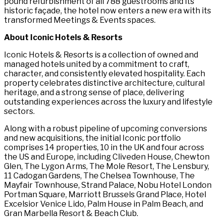
pound refurbishment of all 788 guestrooms and its
historic façade, the hotel now enters a new era with its
transformed Meetings & Events spaces.​​​​‌ ‍ ​‍​‍‌‍ ‌ ​‍‌‍‍‌‌‍‌ ‌‍‍‌‌‍ ‍​‍​‍​ ‍‍​‍​‍‌ ​ ‌‍​‌‌‍ ‍‌‍‍‌‌ ‌​‌ ‍‌​‍ ‍‌‍‍‌‌‍ ​‍​‍​‍ ​​‍​‍‌‍‍​‌ ​‍‌‍‌‌‌‍‌‍​‍​‍​ ‍‍​‍​‍‌‍‍​‌ ‌​‌ ‌​‌ ​​‌ ​ ​ ‍‍​‍ ​‍ ‌‍ ​​‍ ‌‌‍​‌‌‍ ‍‌‍‌​​‍ ‌‌ ​‍​‍ ‌‌‍‍​‌‍ ‌ ‌​‌‍‌‌‌‍ ​‌ ​ ​‍ ‌‌ ​ ‌ ‌​‌ ‌‌‌‍‌​‌‍‍‌‌‍ ​‍ ‍‌ ‌‍‌‍‌‌‌ ​‍‌‍​ ‌‍‌‌‌‍ ​​‍ ‍‌‍​‌‌ ​​‌ ​​​‍ ‌‍‍‌‌‍ ‍‌ ‌​‌‍‌‌‌‍ ‍‌ ‌​​‍ ‌‍‌‌‌‍‌​‌‍‍‌‌ ‌​​‍ ‌‍ ‌‌‍ ‌‍‌​‌‍‌‌​ ‌‌ ​​‌ ​‍‌‍‌‌‌ ​ ‌‍‌‌‌‍ ‍‌ ‌​‌‍​‌‌ ‌​‌‍‍‌‌‍ ‌‍ ‍​ ‍ ‌‍‍‌‌‍‌​​ ‌​ ‍​​ ​‌‌‍‌‌​ ‌ ​ ​‍​ ‌‍​ ‌‍​ ​ ​‍ ‌​ ‍​‌‍‌‍​ ​​‌‍‌‍​‍ ‌​ ‌​​ ​​​ ​‌​ ​‌​‍ ‌‌‍​‍​ ‌​​ ​ ‌‍​‍​‍ ‌​ ‍​‌‍‌‍‌‍​ ​ ‍‌​ ‍‌​ ​‍​ ‌ ​ ‌​‌‍​ ‌‍‌‌‌‍‌​‌‍‌​​ ‍ ‌ ‌​‌ ‍‌‌ ​​‌‍‌‌​ ‌‌‍​ ‌‍ ‌ ​‍‌ ​​‌‍ ‌ ​‍‌‍​‌‌ ‌​‌‍‌‌‌‌​​‌‍ ‌ ​ ‌ ‌​​ ‍ ‌ ​​‌‍​‌‌ ‌​‌‍‍​​ ‌‌‍​ ‌‍ ‌‍ ‍‌ ‌​‌‍‌‌‌‍ ‍‌ ‌​​‍‌‌​ ‌‌‌​​‍‌‌ ‌‍‍ ‌‍‌‌‌ ‍‌​‍‌‌​ ​ ‌​‌​​‍‌‌​ ​ ‌​‌​​‍‌‌​ ​‍​ ​‍​ ‍​​ ​​​ ‍​​ ​‌‌‍‌‌‌‍​‍​ ‌‌‌‍​ ​ ‍​​ ‌ ‌‍‌​​ ‍‌​‍‌‌​ ​‍​ ​‍​‍‌‌​ ‌‌‌​‌​​‍ ‍‌‍​ ‌‍‍​‌‍‍‌‌‍ ​‌‍‌​‌ ​‍‌‍‌‌‌‍ ‍​‍‌‌​ ‌‌‌​​‍‌‌ ‌‍‍ ‌‍‌‌‌ ‍‌​‍‌‌​ ​ ‌​‌​​‍‌‌​ ​ ‌​‌​​‍‌‌​ ​‍​ ​‍‌‍​‍​ ‍‌​ ​‍‌‍‌‍‌‍‌‌​ ​‌​ ‌​​ ‌‌‌‍‌‌​ ‍‌‌‍‌‌​ ​‍​‍‌‌​ ​‍​ ​‍​‍‌‌​ ‌‌‌​‌​​‍ ‍‌ ‌​‌‍‌‌‌ ‍​‌ ‌​​ ‌‍​‍‌‍​‌‌ ​ ‌‍‌‌‌‌‌‌‌ ​‍‌‍ ​​ ‌‌‍‍​‌ ‌​‌ ‌​‌ ​​‌ ​ ​‍‌‌​ ​ ‌​​‌​‍‌‌​ ​‍‌​‌‍​‍‌‌​ ​‍‌​‌‍‌‍ ​​‍ ‌‌‍​‌‌‍ ‍‌‍‌​​‍ ‌‌ ​‍​‍ ‌‌‍‍​‌‍ ‌ ‌​‌‍‌‌‌‍ ​‌ ​ ​‍ ‌‌ ​ ‌ ‌​‌ ‌‌‌‍‌​‌‍‍‌‌‍ ​‍ ‍‌ ‌‍‌‍‌‌‌ ​‍‌‍​ ‌‍‌‌‌‍ ​​‍ ‍‌‍​‌‌ ​​‌ ​​​‍‌‍‌‍‍‌‌‍‌​​ ‌​ ‍​​ ​‌‌‍‌‌​ ‌ ​ ​‍​ ‌‍​ ‌‍​ ​ ​‍ ‌​ ‍​‌‍‌‍​ ​​‌‍‌‍​‍ ‌​ ‌​​ ​​​ ​‌​ ​‌​‍ ‌‌‍​‍​ ‌​​ ​ ‌‍​‍​‍ ‌​ ‍​‌‍‌‍‌‍​ ​ ‍‌​ ‍‌​ ​‍​ ‌ ​ ‌​‌‍​ ‌‍‌‌‌‍‌​‌‍‌​​‍‌‍‌ ‌​‌ ‍‌‌ ​​‌‍‌‌​ ‌‌‍​ ‌‍ ‌ ​‍‌ ​​‌‍ ‌ ​‍‌‍​‌‌ ‌​‌‍‌‌‌‌​​‌‍ ‌ ​ ‌ ‌​​‍‌‍‌ ​​‌‍​‌‌ ‌​‌‍‍​​ ‌‌‍​ ‌‍ ‌‍ ‍‌ ‌​‌‍‌‌‌‍ ‍‌ ‌​​‍‌‌​ ‌‌‌​​‍‌‌ ‌‍‍ ‌‍‌‌‌ ‍‌​‍‌‌​ ​ ‌​‌​​‍‌‌​ ​ ‌​‌​​‍‌‌​ ​‍​ ​‍​ ‍​​ ​​​ ‍​​ ​‌‌‍‌‌‌‍​‍​ ‌‌‌‍​ ​ ‍​​ ‌ ‌‍‌​​ ‍‌​‍‌‌​ ​‍​ ​‍​‍‌‌​ ‌‌‌​‌​​‍ ‍‌‍​ ‌‍‍​‌‍‍‌‌‍ ​‌‍‌​‌ ​‍‌‍‌‌‌‍ ‍​‍‌‌​ ‌‌‌​​‍‌‌ ‌‍‍ ‌‍‌‌‌ ‍‌​‍‌‌​ ​ ‌​‌​​‍‌‌​ ​ ‌​‌​​‍‌‌​ ​‍​ ​‍‌‍​‍​ ‍‌​ ​‍‌‍‌‍‌‍‌‌​ ​‌​ ‌​​ ‌‌‌‍‌‌​ ‍‌‌‍‌‌​ ​‍​‍‌‌​ ​‍​ ​‍​‍‌‌​ ‌‌‌​‌​​‍ ‍‌ ‌​‌‍‌‌‌ ‍​‌ ‌​​‍‌‍‌ ​​‌‍‌‌‌ ​‍‌ ​ ‌ ​​‌‍‌‌‌‍​ ‌ ‌​‌‍‍‌‌ ‌‍‌‍‌‌​ ‌‌ ​​‌ ‌‌‌‍​‍‌‍ ​‌‍‍‌‌ ​ ‌‍‍​‌‍‌‌‌‍‌​​‍​‍‌ ‌
About Iconic Hotels & Resorts​​​​‌ ‍ ​‍​‍‌‍ ‌ ​‍‌‍‍‌‌‍‌ ‌‍‍‌‌‍ ‍​‍​‍​ ‍‍​‍​‍‌ ​ ‌‍​‌‌‍ ‍‌‍‍‌‌ ‌​‌ ‍‌​‍ ‍‌‍‍‌‌‍ ​‍​‍​‍ ​​‍​‍‌‍‍​‌ ​‍‌‍‌‌‌‍‌‍​‍​‍​ ‍‍​‍​‍‌‍‍​‌ ‌​‌ ‌​‌ ​​‌ ​ ​ ‍‍​‍ ​‍ ‌‍ ​​‍ ‌‌‍​‌‌‍ ‍‌‍‌​​‍ ‌‌ ​‍​‍ ‌‌‍‍​‌‍ ‌ ‌​‌‍‌‌‌‍ ​‌ ​ ​‍ ‌‌ ​ ‌ ‌​‌ ‌‌‌‍‌​‌‍‍‌‌‍ ​‍ ‍‌ ‌‍‌‍‌‌‌ ​‍‌‍​ ‌‍‌‌‌‍ ​​‍ ‍‌‍​‌‌ ​​‌ ​​​‍ ‌‍‍‌‌‍ ‍‌ ‌​‌‍‌‌‌‍ ‍‌ ‌​​‍ ‌‍‌‌‌‍‌​‌‍‍‌‌ ‌​​‍ ‌‍ ‌‌‍ ‌‍‌​‌‍‌‌​ ‌‌ ​​‌ ​‍‌‍‌‌‌ ​ ‌‍‌‌‌‍ ‍‌ ‌​‌‍​‌‌ ‌​‌‍‍‌‌‍ ‌‍ ‍​ ‍ ‌‍‍‌‌‍‌​​ ‌​ ‍​​ ​‌‌‍‌‌​ ‌ ​ ​‍​ ‌‍​ ‌‍​ ​ ​‍ ‌​ ‍​‌‍‌‍​ ​​‌‍‌‍​‍ ‌​ ‌​​ ​​​ ​‌​ ​‌​‍ ‌‌‍​‍​ ‌​​ ​ ‌‍​‍​‍ ‌​ ‍​‌‍‌‍‌‍​ ​ ‍‌​ ‍‌​ ​‍​ ‌ ​ ‌​‌‍​ ‌‍‌‌‌‍‌​‌‍‌​​ ‍ ‌ ‌​‌ ‍‌‌ ​​‌‍‌‌​ ‌‌‍​ ‌‍ ‌ ​‍‌ ​​‌‍ ‌ ​‍‌‍​‌‌ ‌​‌‍‌‌‌‌​​‌‍ ‌ ​ ‌ ‌​​ ‍ ‌ ​​‌‍​‌‌ ‌​‌‍‍​​ ‌‌‍​ ‌‍ ‌‍ ‍‌ ‌​‌‍‌‌‌‍ ‍‌ ‌​​‍‌‌​ ‌‌‌​​‍‌‌ ‌‍‍ ‌‍‌‌‌ ‍‌​‍‌‌​ ​ ‌​‌​​‍‌‌​ ​ ‌​‌​​‍‌‌​ ​‍​ ​‍​ ‌​​ ‍​​ ‌‌‌‍​‍​ ​‌‌‍​‍​ ​ ‌‍​‌​ ‌ ​ ​‌​ ‍​​ ‌‍​‍‌‌​ ​‍​ ​‍​‍‌‌​ ‌‌‌​‌​​‍ ‍‌‍​ ‌‍‍​‌‍‍‌‌‍ ​‌‍‌​‌ ​‍‌‍‌‌‌‍ ‍​‍‌‌​ ‌‌‌​​‍‌‌ ‌‍‍ ‌‍‌‌‌ ‍‌​‍‌‌​ ​ ‌​‌​​‍‌‌​ ​ ‌​‌​​‍‌‌​ ​‍​ ​‍‌‍‌​​ ‍‌‌‍‌‌‌‍‌‍​ ‌ ‌‍​‍​ ​​​ ‌ ‌‍​‍‌‍​‌​ ‌‍‌‍‌‍​‍‌‌​ ​‍​ ​‍​‍‌‌​ ‌‌‌​‌​​‍ ‍‌ ‌​‌‍‌‌‌ ‍​‌ ‌​​ ‌‍​‍‌‍​‌‌ ​ ‌‍‌‌‌‌‌‌‌ ​‍‌‍ ​​ ‌‌‍‍​‌ ‌​‌ ‌​‌ ​​‌ ​ ​‍‌‌​ ​ ‌​​‌​‍‌‌​ ​‍‌​‌‍​‍‌‌​ ​‍‌​‌‍‌‍ ​​‍ ‌‌‍​‌‌‍ ‍‌‍‌​​‍ ‌‌ ​‍​‍ ‌‌‍‍​‌‍ ‌ ‌​‌‍‌‌‌‍ ​‌ ​ ​‍ ‌‌ ​ ‌ ‌​‌ ‌‌‌‍‌​‌‍‍‌‌‍ ​‍ ‍‌ ‌‍‌‍‌‌‌ ​‍‌‍​ ‌‍‌‌‌‍ ​​‍ ‍‌‍​‌‌ ​​‌ ​​​‍‌‍‌‍‍‌‌‍‌​​ ‌​ ‍​​ ​‌‌‍‌‌​ ‌ ​ ​‍​ ‌‍​ ‌‍​ ​ ​‍ ‌​ ‍​‌‍‌‍​ ​​‌‍‌‍​‍ ‌​ ‌​​ ​​​ ​‌​ ​‌​‍ ‌‌‍​‍​ ‌​​ ​ ‌‍​‍​‍ ‌​ ‍​‌‍‌‍‌‍​ ​ ‍‌​ ‍‌​ ​‍​ ‌ ​ ‌​‌‍​ ‌‍‌‌‌‍‌​‌‍‌​​‍‌‍‌ ‌​‌ ‍‌‌ ​​‌‍‌‌​ ‌‌‍​ ‌‍ ‌ ​‍‌ ​​‌‍ ‌ ​‍‌‍​‌‌ ‌​‌‍‌‌‌‌​​‌‍ ‌ ​ ‌ ‌​​‍‌‍‌ ​​‌‍​‌‌ ‌​‌‍‍​​ ‌‌‍​ ‌‍ ‌‍ ‍‌ ‌​‌‍‌‌‌‍ ‍‌ ‌​​‍‌‌​ ‌‌‌​​‍‌‌ ‌‍‍ ‌‍‌‌‌ ‍‌​‍‌‌​ ​ ‌​‌​​‍‌‌​ ​ ‌​‌​​‍‌‌​ ​‍​ ​‍​ ‌​​ ‍​​ ‌‌‌‍​‍​ ​‌‌‍​‍​ ​ ‌‍​‌​ ‌ ​ ​‌​ ‍​​ ‌‍​‍‌‌​ ​‍​ ​‍​‍‌‌​ ‌‌‌​‌​​‍ ‍‌‍​ ‌‍‍​‌‍‍‌‌‍ ​‌‍‌​‌ ​‍‌‍‌‌‌‍ ‍​‍‌‌​ ‌‌‌​​‍‌‌ ‌‍‍ ‌‍‌‌‌ ‍‌​‍‌‌​ ​ ‌​‌​​‍‌‌​ ​ ‌​‌​​‍‌‌​ ​‍​ ​‍‌‍‌​​ ‍‌‌‍‌‌‌‍‌‍​ ‌ ‌‍​‍​ ​​​ ‌ ‌‍​‍‌‍​‌​ ‌‍‌‍‌‍​‍‌‌​ ​‍​ ​‍​‍‌‌​ ‌‌‌​‌​​‍ ‍‌ ‌​‌‍‌‌‌ ‍​‌ ‌​​‍‌‍‌ ​​‌‍‌‌‌ ​‍‌ ​ ‌ ​​‌‍‌‌‌‍​ ‌ ‌​‌‍‍‌‌ ‌‍‌‍‌‌​ ‌‌ ​​‌ ‌‌‌‍​‍‌‍ ​‌‍‍‌‌ ​ ‌‍‍​‌‍‌‌‌‍‌​​‍​‍‌ ‌
Iconic Hotels & Resorts is a collection of owned and
managed hotels united by a commitment to craft,
character, and consistently elevated hospitality. Each
property celebrates distinctive architecture, cultural
heritage, and a strong sense of place, delivering
outstanding experiences across the luxury and lifestyle
sectors.​​​​‌ ‍ ​‍​‍‌‍ ‌ ​‍‌‍‍‌‌‍‌ ‌‍‍‌‌‍ ‍​‍​‍​ ‍‍​‍​‍‌ ​ ‌‍​‌‌‍ ‍‌‍‍‌‌ ‌​‌ ‍‌​‍ ‍‌‍‍‌‌‍ ​‍​‍​‍ ​​‍​‍‌‍‍​‌ ​‍‌‍‌‌‌‍‌‍​‍​‍​ ‍‍​‍​‍‌‍‍​‌ ‌​‌ ‌​‌ ​​‌ ​ ​ ‍‍​‍ ​‍ ‌‍ ​​‍ ‌‌‍​‌‌‍ ‍‌‍‌​​‍ ‌‌ ​‍​‍ ‌‌‍‍​‌‍ ‌ ‌​‌‍‌‌‌‍ ​‌ ​ ​‍ ‌‌ ​ ‌ ‌​‌ ‌‌‌‍‌​‌‍‍‌‌‍ ​‍ ‍‌ ‌‍‌‍‌‌‌ ​‍‌‍​ ‌‍‌‌‌‍ ​​‍ ‍‌‍​‌‌ ​​‌ ​​​‍ ‌‍‍‌‌‍ ‍‌ ‌​‌‍‌‌‌‍ ‍‌ ‌​​‍ ‌‍‌‌‌‍‌​‌‍‍‌‌ ‌​​‍ ‌‍ ‌‌‍ ‌‍‌​‌‍‌‌​ ‌‌ ​​‌ ​‍‌‍‌‌‌ ​ ‌‍‌‌‌‍ ‍‌ ‌​‌‍​‌‌ ‌​‌‍‍‌‌‍ ‌‍ ‍​ ‍ ‌‍‍‌‌‍‌​​ ‌​ ‍​​ ​‌‌‍‌‌​ ‌ ​ ​‍​ ‌‍​ ‌‍​ ​ ​‍ ‌​ ‍​‌‍‌‍​ ​​‌‍‌‍​‍ ‌​ ‌​​ ​​​ ​‌​ ​‌​‍ ‌‌‍​‍​ ‌​​ ​ ‌‍​‍​‍ ‌​ ‍​‌‍‌‍‌‍​ ​ ‍‌​ ‍‌​ ​‍​ ‌ ​ ‌​‌‍​ ‌‍‌‌‌‍‌​‌‍‌​​ ‍ ‌ ‌​‌ ‍‌‌ ​​‌‍‌‌​ ‌‌‍​ ‌‍ ‌ ​‍‌ ​​‌‍ ‌ ​‍‌‍​‌‌ ‌​‌‍‌‌‌‌​​‌‍ ‌ ​ ‌ ‌​​ ‍ ‌ ​​‌‍​‌‌ ‌​‌‍‍​​ ‌‌‍​ ‌‍ ‌‍ ‍‌ ‌​‌‍‌‌‌‍ ‍‌ ‌​​‍‌‌​ ‌‌‌​​‍‌‌ ‌‍‍ ‌‍‌‌‌ ‍‌​‍‌‌​ ​ ‌​‌​​‍‌‌​ ​ ‌​‌​​‍‌‌​ ​‍​ ​‍​ ‌‌​ ​‌​ ‌ ‌‍‌​​ ​ ​ ​ ​ ‌ ​ ‍‌​ ‍‌​ ​​‌‍‌​​ ‍​​‍‌‌​ ​‍​ ​‍​‍‌‌​ ‌‌‌​‌​​‍ ‍‌‍​ ‌‍‍​‌‍‍‌‌‍ ​‌‍‌​‌ ​‍‌‍‌‌‌‍ ‍​‍‌‌​ ‌‌‌​​‍‌‌ ‌‍‍ ‌‍‌‌‌ ‍‌​‍‌‌​ ​ ‌​‌​​‍‌‌​ ​ ‌​‌​​‍‌‌​ ​‍​ ​‍​ ‍​​ ‍​​ ‍​‌‍‌‌​ ​‌​ ​‌‌‍​‍​ ‌‌‌‍‌​‌‍‌‌​ ​ ​ ‍‌​‍‌‌​ ​‍​ ​‍​‍‌‌​ ‌‌‌​‌​​‍ ‍‌ ‌​‌‍‌‌‌ ‍​‌ ‌​​ ‌‍​‍‌‍​‌‌ ​ ‌‍‌‌‌‌‌‌‌ ​‍‌‍ ​​ ‌‌‍‍​‌ ‌​‌ ‌​‌ ​​‌ ​ ​‍‌‌​ ​ ‌​​‌​‍‌‌​ ​‍‌​‌‍​‍‌‌​ ​‍‌​‌‍‌‍ ​​‍ ‌‌‍​‌‌‍ ‍‌‍‌​​‍ ‌‌ ​‍​‍ ‌‌‍‍​‌‍ ‌ ‌​‌‍‌‌‌‍ ​‌ ​ ​‍ ‌‌ ​ ‌ ‌​‌ ‌‌‌‍‌​‌‍‍‌‌‍ ​‍ ‍‌ ‌‍‌‍‌‌‌ ​‍‌‍​ ‌‍‌‌‌‍ ​​‍ ‍‌‍​‌‌ ​​‌ ​​​‍‌‍‌‍‍‌‌‍‌​​ ‌​ ‍​​ ​‌‌‍‌‌​ ‌ ​ ​‍​ ‌‍​ ‌‍​ ​ ​‍ ‌​ ‍​‌‍‌‍​ ​​‌‍‌‍​‍ ‌​ ‌​​ ​​​ ​‌​ ​‌​‍ ‌‌‍​‍​ ‌​​ ​ ‌‍​‍​‍ ‌​ ‍​‌‍‌‍‌‍​ ​ ‍‌​ ‍‌​ ​‍​ ‌ ​ ‌​‌‍​ ‌‍‌‌‌‍‌​‌‍‌​​‍‌‍‌ ‌​‌ ‍‌‌ ​​‌‍‌‌​ ‌‌‍​ ‌‍ ‌ ​‍‌ ​​‌‍ ‌ ​‍‌‍​‌‌ ‌​‌‍‌‌‌‌​​‌‍ ‌ ​ ‌ ‌​​‍‌‍‌ ​​‌‍​‌‌ ‌​‌‍‍​​ ‌‌‍​ ‌‍ ‌‍ ‍‌ ‌​‌‍‌‌‌‍ ‍‌ ‌​​‍‌‌​ ‌‌‌​​‍‌‌ ‌‍‍ ‌‍‌‌‌ ‍‌​‍‌‌​ ​ ‌​‌​​‍‌‌​ ​ ‌​‌​​‍‌‌​ ​‍​ ​‍​ ‌‌​ ​‌​ ‌ ‌‍‌​​ ​ ​ ​ ​ ‌ ​ ‍‌​ ‍‌​ ​​‌‍‌​​ ‍​​‍‌‌​ ​‍​ ​‍​‍‌‌​ ‌‌‌​‌​​‍ ‍‌‍​ ‌‍‍​‌‍‍‌‌‍ ​‌‍‌​‌ ​‍‌‍‌‌‌‍ ‍​‍‌‌​ ‌‌‌​​‍‌‌ ‌‍‍ ‌‍‌‌‌ ‍‌​‍‌‌​ ​ ‌​‌​​‍‌‌​ ​ ‌​‌​​‍‌‌​ ​‍​ ​‍​ ‍​​ ‍​​ ‍​‌‍‌‌​ ​‌​ ​‌‌‍​‍​ ‌‌‌‍‌​‌‍‌‌​ ​ ​ ‍‌​‍‌‌​ ​‍​ ​‍​‍‌‌​ ‌‌‌​‌​​‍ ‍‌ ‌​‌‍‌‌‌ ‍​‌ ‌​​‍‌‍‌ ​​‌‍‌‌‌ ​‍‌ ​ ‌ ​​‌‍‌‌‌‍​ ‌ ‌​‌‍‍‌‌ ‌‍‌‍‌‌​ ‌‌ ​​‌ ‌‌‌‍​‍‌‍ ​‌‍‍‌‌ ​ ‌‍‍​‌‍‌‌‌‍‌​​‍​‍‌ ‌
Along with a robust pipeline of upcoming conversions
and new acquisitions, the initial Iconic portfolio
comprises 14 properties, 10 in the UK and four across
the US and Europe, including Cliveden House, Chewton
Glen, The Lygon Arms, The Mole Resort, The Lensbury,
11 Cadogan Gardens, The Chelsea Townhouse, The
Mayfair Townhouse, Strand Palace, Nobu Hotel London
Portman Square, Marriott Brussels Grand Place, Hotel
Excelsior Venice Lido, Palm House in Palm Beach, and
Gran Marbella Resort & Beach Club.​​​​‌ ‍ ​‍​‍‌‍ ‌ ​‍‌‍‍‌‌‍‌ ‌‍‍‌‌‍ ‍​‍​‍​ ‍‍​‍​‍‌ ​ ‌‍​‌‌‍ ‍‌‍‍‌‌ ‌​‌ ‍‌​‍ ‍‌‍‍‌‌‍ ​‍​‍​‍ ​​‍​‍‌‍‍​‌ ​‍‌‍‌‌‌‍‌‍​‍​‍​ ‍‍​‍​‍‌‍‍​‌ ‌​‌ ‌​‌ ​​‌ ​ ​ ‍‍​‍ ​‍ ‌‍ ​​‍ ‌‌‍​‌‌‍ ‍‌‍‌​​‍ ‌‌ ​‍​‍ ‌‌‍‍​‌‍ ‌ ‌​‌‍‌‌‌‍ ​‌ ​ ​‍ ‌‌ ​ ‌ ‌​‌ ‌‌‌‍‌​‌‍‍‌‌‍ ​‍ ‍‌ ‌‍‌‍‌‌‌ ​‍‌‍​ ‌‍‌‌‌‍ ​​‍ ‍‌‍​‌‌ ​​‌ ​​​‍ ‌‍‍‌‌‍ ‍‌ ‌​‌‍‌‌‌‍ ‍‌ ‌​​‍ ‌‍‌‌‌‍‌​‌‍‍‌‌ ‌​​‍ ‌‍ ‌‌‍ ‌‍‌​‌‍‌‌​ ‌‌ ​​‌ ​‍‌‍‌‌‌ ​ ‌‍‌‌‌‍ ‍‌ ‌​‌‍​‌‌ ‌​‌‍‍‌‌‍ ‌‍ ‍​ ‍ ‌‍‍‌‌‍‌​​ ‌​ ‍​​ ​‌‌‍‌‌​ ‌ ​ ​‍​ ‌‍​ ‌‍​ ​ ​‍ ‌​ ‍​‌‍‌‍​ ​​‌‍‌‍​‍ ‌​ ‌​​ ​​​ ​‌​ ​‌​‍ ‌‌‍​‍​ ‌​​ ​ ‌‍​‍​‍ ‌​ ‍​‌‍‌‍‌‍​ ​ ‍‌​ ‍‌​ ​‍​ ‌ ​ ‌​‌‍​ ‌‍‌‌‌‍‌​‌‍‌​​ ‍ ‌ ‌​‌ ‍‌‌ ​​‌‍‌‌​ ‌‌‍​ ‌‍ ‌ ​‍‌ ​​‌‍ ‌ ​‍‌‍​‌‌ ‌​‌‍‌‌‌‌​​‌‍ ‌ ​ ‌ ‌​​ ‍ ‌ ​​‌‍​‌‌ ‌​‌‍‍​​ ‌‌‍​ ‌‍ ‌‍ ‍‌ ‌​‌‍‌‌‌‍ ‍‌ ‌​​‍‌‌​ ‌‌‌​​‍‌‌ ‌‍‍ ‌‍‌‌‌ ‍‌​‍‌‌​ ​ ‌​‌​​‍‌‌​ ​ ‌​‌​​‍‌‌​ ​‍​ ​‍​ ‍‌‌‍​‍​ ​ ‌‍​‌​ ​‍‌‍‌‌​ ‍​‌‍​‍​ ​ ​ ‍‌​ ‌‍​ ​​​‍‌‌​ ​‍​ ​‍​‍‌‌​ ‌‌‌​‌​​‍ ‍‌‍​ ‌‍‍​‌‍‍‌‌‍ ​‌‍‌​‌ ​‍‌‍‌‌‌‍ ‍​‍‌‌​ ‌‌‌​​‍‌‌ ‌‍‍ ‌‍‌‌‌ ‍‌​‍‌‌​ ​ ‌​‌​​‍‌‌​ ​ ‌​‌​​‍‌‌​ ​‍​ ​‍​ ​‍​ ​​‌‍‌​​ ‌‌‌‍‌‍‌‍​‍​ ‌‌​ ​ ​ ‍‌​ ‌‌​ ‌‌​ ‍‌​‍‌‌​ ​‍​ ​‍​‍‌‌​ ‌‌‌​‌​​‍ ‍‌ ‌​‌‍‌‌‌ ‍​‌ ‌​​ ‌‍​‍‌‍​‌‌ ​ ‌‍‌‌‌‌‌‌‌ ​‍‌‍ ​​ ‌‌‍‍​‌ ‌​‌ ‌​‌ ​​‌ ​ ​‍‌‌​ ​ ‌​​‌​‍‌‌​ ​‍‌​‌‍​‍‌‌​ ​‍‌​‌‍‌‍ ​​‍ ‌‌‍​‌‌‍ ‍‌‍‌​​‍ ‌‌ ​‍​‍ ‌‌‍‍​‌‍ ‌ ‌​‌‍‌‌‌‍ ​‌ ​ ​‍ ‌‌ ​ ‌ ‌​‌ ‌‌‌‍‌​‌‍‍‌‌‍ ​‍ ‍‌ ‌‍‌‍‌‌‌ ​‍‌‍​ ‌‍‌‌‌‍ ​​‍ ‍‌‍​‌‌ ​​‌ ​​​‍‌‍‌‍‍‌‌‍‌​​ ‌​ ‍​​ ​‌‌‍‌‌​ ‌ ​ ​‍​ ‌‍​ ‌‍​ ​ ​‍ ‌​ ‍​‌‍‌‍​ ​​‌‍‌‍​‍ ‌​ ‌​​ ​​​ ​‌​ ​‌​‍ ‌‌‍​‍​ ‌​​ ​ ‌‍​‍​‍ ‌​ ‍​‌‍‌‍‌‍​ ​ ‍‌​ ‍‌​ ​‍​ ‌ ​ ‌​‌‍​ ‌‍‌‌‌‍‌​‌‍‌​​‍‌‍‌ ‌​‌ ‍‌‌ ​​‌‍‌‌​ ‌‌‍​ ‌‍ ‌ ​‍‌ ​​‌‍ ‌ ​‍‌‍​‌‌ ‌​‌‍‌‌‌‌​​‌‍ ‌ ​ ‌ ‌​​‍‌‍‌ ​​‌‍​‌‌ ‌​‌‍‍​​ ‌‌‍​ ‌‍ ‌‍ ‍‌ ‌​‌‍‌‌‌‍ ‍‌ ‌​​‍‌‌​ ‌‌‌​​‍‌‌ ‌‍‍ ‌‍‌‌‌ ‍‌​‍‌‌​ ​ ‌​‌​​‍‌‌​ ​ ‌​‌​​‍‌‌​ ​‍​ ​‍​ ‍‌‌‍​‍​ ​ ‌‍​‌​ ​‍‌‍‌‌​ ‍​‌‍​‍​ ​ ​ ‍‌​ ‌‍​ ​​​‍‌‌​ ​‍​ ​‍​‍‌‌​ ‌‌‌​‌​​‍ ‍‌‍​ ‌‍‍​‌‍‍‌‌‍ ​‌‍‌​‌ ​‍‌‍‌‌‌‍ ‍​‍‌‌​ ‌‌‌​​‍‌‌ ‌‍‍ ‌‍‌‌‌ ‍‌​‍‌‌​ ​ ‌​‌​​‍‌‌​ ​ ‌​‌​​‍‌‌​ ​‍​ ​‍​ ​‍​ ​​‌‍‌​​ ‌‌‌‍‌‍‌‍​‍​ ‌‌​ ​ ​ ‍‌​ ‌‌​ ‌‌​ ‍‌​‍‌‌​ ​‍​ ​‍​‍‌‌​ ‌‌‌​‌​​‍ ‍‌ ‌​‌‍‌‌‌ ‍​‌ ‌​​‍‌‍‌ ​​‌‍‌‌‌ ​‍‌ ​ ‌ ​​‌‍‌‌‌‍​ ‌ ‌​‌‍‍‌‌ ‌‍‌‍‌‌​ ‌‌ ​​‌ ‌‌‌‍​‍‌‍ ​‌‍‍‌‌ ​ ‌‍‍​‌‍‌‌‌‍‌​​‍​‍‌ ‌