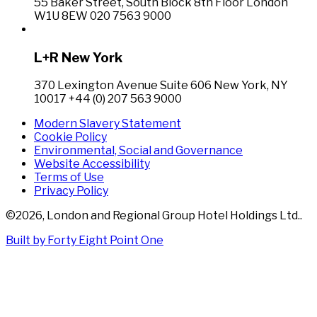
55 Baker Street, South Block 8th Floor London
W1U 8EW 020 7563 9000
L+R New York
370 Lexington Avenue Suite 606 New York, NY
10017 +44 (0) 207 563 9000
Modern Slavery Statement
Cookie Policy
Environmental, Social and Governance
Website Accessibility
Terms of Use
Privacy Policy
©
2026
,
London and Regional Group Hotel Holdings Ltd.
.
Built by Forty Eight Point One