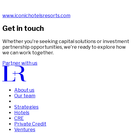
www.iconichotelsresorts.com​​​​‌ ‍ ​‍​‍‌‍ ‌ ​‍‌‍‍‌‌‍‌ ‌‍‍‌‌‍ ‍​‍​‍​ ‍‍​‍​‍‌ ​ ‌‍​‌‌‍ ‍‌‍‍‌‌ ‌​‌ ‍‌​‍ ‍‌‍‍‌‌‍ ​‍​‍​‍ ​​‍​‍‌‍‍​‌ ​‍‌‍‌‌‌‍‌‍​‍​‍​ ‍‍​‍​‍‌‍‍​‌ ‌​‌ ‌​‌ ​​‌ ​ ​ ‍‍​‍ ​‍ ‌‍ ​​‍ ‌‌‍​‌‌‍ ‍‌‍‌​​‍ ‌‌ ​‍​‍ ‌‌‍‍​‌‍ ‌ ‌​‌‍‌‌‌‍ ​‌ ​ ​‍ ‌‌ ​ ‌ ‌​‌ ‌‌‌‍‌​‌‍‍‌‌‍ ​‍ ‍‌ ‌‍‌‍‌‌‌ ​‍‌‍​ ‌‍‌‌‌‍ ​​‍ ‍‌‍​‌‌ ​​‌ ​​​‍ ‌‍‍‌‌‍ ‍‌ ‌​‌‍‌‌‌‍ ‍‌ ‌​​‍ ‌‍‌‌‌‍‌​‌‍‍‌‌ ‌​​‍ ‌‍ ‌‌‍ ‌‍‌​‌‍‌‌​ ‌‌ ​​‌ ​‍‌‍‌‌‌ ​ ‌‍‌‌‌‍ ‍‌ ‌​‌‍​‌‌ ‌​‌‍‍‌‌‍ ‌‍ ‍​ ‍ ‌‍‍‌‌‍‌​​ ‌​ ‍​​ ​‌‌‍‌‌​ ‌ ​ ​‍​ ‌‍​ ‌‍​ ​ ​‍ ‌​ ‍​‌‍‌‍​ ​​‌‍‌‍​‍ ‌​ ‌​​ ​​​ ​‌​ ​‌​‍ ‌‌‍​‍​ ‌​​ ​ ‌‍​‍​‍ ‌​ ‍​‌‍‌‍‌‍​ ​ ‍‌​ ‍‌​ ​‍​ ‌ ​ ‌​‌‍​ ‌‍‌‌‌‍‌​‌‍‌​​ ‍ ‌ ‌​‌ ‍‌‌ ​​‌‍‌‌​ ‌‌‍​ ‌‍ ‌ ​‍‌ ​​‌‍ ‌ ​‍‌‍​‌‌ ‌​‌‍‌‌‌‌​​‌‍ ‌ ​ ‌ ‌​​ ‍ ‌ ​​‌‍​‌‌ ‌​‌‍‍​​ ‌‌‍​ ‌‍ ‌‍ ‍‌ ‌​‌‍‌‌‌‍ ‍‌ ‌​​‍‌‌​ ‌‌‌​​‍‌‌ ‌‍‍ ‌‍‌‌‌ ‍‌​‍‌‌​ ​ ‌​‌​​‍‌‌​ ​ ‌​‌​​‍‌‌​ ​‍​ ​‍‌‍​ ‌‍‌​​ ​​‌‍‌‍​ ‌‌​ ​​​ ​‌​ ‌‍‌‍‌​‌‍​‍‌‍​‌​ ‌ ​‍‌‌​ ​‍​ ​‍​‍‌‌​ ‌‌‌​‌​​‍ ‍‌‍​ ‌‍‍​‌‍‍‌‌‍ ​‌‍‌​‌ ​‍‌‍‌‌‌‍ ‍​‍‌‌​ ‌‌‌​​‍‌‌ ‌‍‍ ‌‍‌‌‌ ‍‌​‍‌‌​ ​ ‌​‌​​‍‌‌​ ​ ‌​‌​​‍‌‌​ ​‍​ ​‍​ ‌​‌‍‌‍​ ​ ‌‍​ ‌‍‌‌‌‍​‍​ ‍​‌‍‌​​ ​​​ ​ ​ ‍​‌‍​ ​‍‌‌​ ​‍​ ​‍​‍‌‌​ ‌‌‌​‌​​‍ ‍‌ ‌​‌‍‌‌‌ ‍​‌ ‌​​ ‌‍​‍‌‍​‌‌ ​ ‌‍‌‌‌‌‌‌‌ ​‍‌‍ ​​ ‌‌‍‍​‌ ‌​‌ ‌​‌ ​​‌ ​ ​‍‌‌​ ​ ‌​​‌​‍‌‌​ ​‍‌​‌‍​‍‌‌​ ​‍‌​‌‍‌‍ ​​‍ ‌‌‍​‌‌‍ ‍‌‍‌​​‍ ‌‌ ​‍​‍ ‌‌‍‍​‌‍ ‌ ‌​‌‍‌‌‌‍ ​‌ ​ ​‍ ‌‌ ​ ‌ ‌​‌ ‌‌‌‍‌​‌‍‍‌‌‍ ​‍ ‍‌ ‌‍‌‍‌‌‌ ​‍‌‍​ ‌‍‌‌‌‍ ​​‍ ‍‌‍​‌‌ ​​‌ ​​​‍‌‍‌‍‍‌‌‍‌​​ ‌​ ‍​​ ​‌‌‍‌‌​ ‌ ​ ​‍​ ‌‍​ ‌‍​ ​ ​‍ ‌​ ‍​‌‍‌‍​ ​​‌‍‌‍​‍ ‌​ ‌​​ ​​​ ​‌​ ​‌​‍ ‌‌‍​‍​ ‌​​ ​ ‌‍​‍​‍ ‌​ ‍​‌‍‌‍‌‍​ ​ ‍‌​ ‍‌​ ​‍​ ‌ ​ ‌​‌‍​ ‌‍‌‌‌‍‌​‌‍‌​​‍‌‍‌ ‌​‌ ‍‌‌ ​​‌‍‌‌​ ‌‌‍​ ‌‍ ‌ ​‍‌ ​​‌‍ ‌ ​‍‌‍​‌‌ ‌​‌‍‌‌‌‌​​‌‍ ‌ ​ ‌ ‌​​‍‌‍‌ ​​‌‍​‌‌ ‌​‌‍‍​​ ‌‌‍​ ‌‍ ‌‍ ‍‌ ‌​‌‍‌‌‌‍ ‍‌ ‌​​‍‌‌​ ‌‌‌​​‍‌‌ ‌‍‍ ‌‍‌‌‌ ‍‌​‍‌‌​ ​ ‌​‌​​‍‌‌​ ​ ‌​‌​​‍‌‌​ ​‍​ ​‍‌‍​ ‌‍‌​​ ​​‌‍‌‍​ ‌‌​ ​​​ ​‌​ ‌‍‌‍‌​‌‍​‍‌‍​‌​ ‌ ​‍‌‌​ ​‍​ ​‍​‍‌‌​ ‌‌‌​‌​​‍ ‍‌‍​ ‌‍‍​‌‍‍‌‌‍ ​‌‍‌​‌ ​‍‌‍‌‌‌‍ ‍​‍‌‌​ ‌‌‌​​‍‌‌ ‌‍‍ ‌‍‌‌‌ ‍‌​‍‌‌​ ​ ‌​‌​​‍‌‌​ ​ ‌​‌​​‍‌‌​ ​‍​ ​‍​ ‌​‌‍‌‍​ ​ ‌‍​ ‌‍‌‌‌‍​‍​ ‍​‌‍‌​​ ​​​ ​ ​ ‍​‌‍​ ​‍‌‌​ ​‍​ ​‍​‍‌‌​ ‌‌‌​‌​​‍ ‍‌ ‌​‌‍‌‌‌ ‍​‌ ‌​​‍‌‍‌ ​​‌‍‌‌‌ ​‍‌ ​ ‌ ​​‌‍‌‌‌‍​ ‌ ‌​‌‍‍‌‌ ‌‍‌‍‌‌​ ‌‌ ​​‌ ‌‌‌‍​‍‌‍ ​‌‍‍‌‌ ​ ‌‍‍​‌‍‌‌‌‍‌​​‍​‍‌ ‌
​​​​‌ ‍ ​‍​‍‌‍ ‌ ​‍‌‍‍‌‌‍‌ ‌‍‍‌‌‍ ‍​‍​‍​ ‍‍​‍​‍‌ ​ ‌‍​‌‌‍ ‍‌‍‍‌‌ ‌​‌ ‍‌​‍ ‍‌‍‍‌‌‍ ​‍​‍​‍ ​​‍​‍‌‍‍​‌ ​‍‌‍‌‌‌‍‌‍​‍​‍​ ‍‍​‍​‍‌‍‍​‌ ‌​‌ ‌​‌ ​​‌ ​ ​ ‍‍​‍ ​‍ ‌‍ ​​‍ ‌‌‍​‌‌‍ ‍‌‍‌​​‍ ‌‌ ​‍​‍ ‌‌‍‍​‌‍ ‌ ‌​‌‍‌‌‌‍ ​‌ ​ ​‍ ‌‌ ​ ‌ ‌​‌ ‌‌‌‍‌​‌‍‍‌‌‍ ​‍ ‍‌ ‌‍‌‍‌‌‌ ​‍‌‍​ ‌‍‌‌‌‍ ​​‍ ‍‌‍​‌‌ ​​‌ ​​​‍ ‌‍‍‌‌‍ ‍‌ ‌​‌‍‌‌‌‍ ‍‌ ‌​​‍ ‌‍‌‌‌‍‌​‌‍‍‌‌ ‌​​‍ ‌‍ ‌‌‍ ‌‍‌​‌‍‌‌​ ‌‌ ​​‌ ​‍‌‍‌‌‌ ​ ‌‍‌‌‌‍ ‍‌ ‌​‌‍​‌‌ ‌​‌‍‍‌‌‍ ‌‍ ‍​ ‍ ‌‍‍‌‌‍‌​​ ‌​ ‍​​ ​‌‌‍‌‌​ ‌ ​ ​‍​ ‌‍​ ‌‍​ ​ ​‍ ‌​ ‍​‌‍‌‍​ ​​‌‍‌‍​‍ ‌​ ‌​​ ​​​ ​‌​ ​‌​‍ ‌‌‍​‍​ ‌​​ ​ ‌‍​‍​‍ ‌​ ‍​‌‍‌‍‌‍​ ​ ‍‌​ ‍‌​ ​‍​ ‌ ​ ‌​‌‍​ ‌‍‌‌‌‍‌​‌‍‌​​ ‍ ‌ ‌​‌ ‍‌‌ ​​‌‍‌‌​ ‌‌‍​ ‌‍ ‌ ​‍‌ ​​‌‍ ‌ ​‍‌‍​‌‌ ‌​‌‍‌‌‌‌​​‌‍ ‌ ​ ‌ ‌​​ ‍ ‌ ​​‌‍​‌‌ ‌​‌‍‍​​ ‌‌‍​ ‌‍ ‌‍ ‍‌ ‌​‌‍‌‌‌‍ ‍‌ ‌​​‍‌‌​ ‌‌‌​​‍‌‌ ‌‍‍ ‌‍‌‌‌ ‍‌​‍‌‌​ ​ ‌​‌​​‍‌‌​ ​ ‌​‌​​‍‌‌​ ​‍​ ​‍‌‍​ ‌‍‌​​ ​​‌‍‌‍​ ‌‌​ ​​​ ​‌​ ‌‍‌‍‌​‌‍​‍‌‍​‌​ ‌ ​‍‌‌​ ​‍​ ​‍​‍‌‌​ ‌‌‌​‌​​‍ ‍‌‍​ ‌‍‍​‌‍‍‌‌‍ ​‌‍‌​‌ ​‍‌‍‌‌‌‍ ‍​‍‌‌​ ‌‌‌​​‍‌‌ ‌‍‍ ‌‍‌‌‌ ‍‌​‍‌‌​ ​ ‌​‌​​‍‌‌​ ​ ‌​‌​​‍‌‌​ ​‍​ ​‍​ ‍​​ ‌​‌‍‌‌​ ‍​​ ‌ ​ ‌​​ ‍‌‌‍​‌​ ‌ ​ ‌‌​ ​​​ ‍​​‍‌‌​ ​‍​ ​‍​‍‌‌​ ‌‌‌​‌​​‍ ‍‌ ‌​‌‍‌‌‌ ‍​‌ ‌​​ ‌‍​‍‌‍​‌‌ ​ ‌‍‌‌‌‌‌‌‌ ​‍‌‍ ​​ ‌‌‍‍​‌ ‌​‌ ‌​‌ ​​‌ ​ ​‍‌‌​ ​ ‌​​‌​‍‌‌​ ​‍‌​‌‍​‍‌‌​ ​‍‌​‌‍‌‍ ​​‍ ‌‌‍​‌‌‍ ‍‌‍‌​​‍ ‌‌ ​‍​‍ ‌‌‍‍​‌‍ ‌ ‌​‌‍‌‌‌‍ ​‌ ​ ​‍ ‌‌ ​ ‌ ‌​‌ ‌‌‌‍‌​‌‍‍‌‌‍ ​‍ ‍‌ ‌‍‌‍‌‌‌ ​‍‌‍​ ‌‍‌‌‌‍ ​​‍ ‍‌‍​‌‌ ​​‌ ​​​‍‌‍‌‍‍‌‌‍‌​​ ‌​ ‍​​ ​‌‌‍‌‌​ ‌ ​ ​‍​ ‌‍​ ‌‍​ ​ ​‍ ‌​ ‍​‌‍‌‍​ ​​‌‍‌‍​‍ ‌​ ‌​​ ​​​ ​‌​ ​‌​‍ ‌‌‍​‍​ ‌​​ ​ ‌‍​‍​‍ ‌​ ‍​‌‍‌‍‌‍​ ​ ‍‌​ ‍‌​ ​‍​ ‌ ​ ‌​‌‍​ ‌‍‌‌‌‍‌​‌‍‌​​‍‌‍‌ ‌​‌ ‍‌‌ ​​‌‍‌‌​ ‌‌‍​ ‌‍ ‌ ​‍‌ ​​‌‍ ‌ ​‍‌‍​‌‌ ‌​‌‍‌‌‌‌​​‌‍ ‌ ​ ‌ ‌​​‍‌‍‌ ​​‌‍​‌‌ ‌​‌‍‍​​ ‌‌‍​ ‌‍ ‌‍ ‍‌ ‌​‌‍‌‌‌‍ ‍‌ ‌​​‍‌‌​ ‌‌‌​​‍‌‌ ‌‍‍ ‌‍‌‌‌ ‍‌​‍‌‌​ ​ ‌​‌​​‍‌‌​ ​ ‌​‌​​‍‌‌​ ​‍​ ​‍‌‍​ ‌‍‌​​ ​​‌‍‌‍​ ‌‌​ ​​​ ​‌​ ‌‍‌‍‌​‌‍​‍‌‍​‌​ ‌ ​‍‌‌​ ​‍​ ​‍​‍‌‌​ ‌‌‌​‌​​‍ ‍‌‍​ ‌‍‍​‌‍‍‌‌‍ ​‌‍‌​‌ ​‍‌‍‌‌‌‍ ‍​‍‌‌​ ‌‌‌​​‍‌‌ ‌‍‍ ‌‍‌‌‌ ‍‌​‍‌‌​ ​ ‌​‌​​‍‌‌​ ​ ‌​‌​​‍‌‌​ ​‍​ ​‍​ ‍​​ ‌​‌‍‌‌​ ‍​​ ‌ ​ ‌​​ ‍‌‌‍​‌​ ‌ ​ ‌‌​ ​​​ ‍​​‍‌‌​ ​‍​ ​‍​‍‌‌​ ‌‌‌​‌​​‍ ‍‌ ‌​‌‍‌‌‌ ‍​‌ ‌​​‍‌‍‌ ​​‌‍‌‌‌ ​‍‌ ​ ‌ ​​‌‍‌‌‌‍​ ‌ ‌​‌‍‍‌‌ ‌‍‌‍‌‌​ ‌‌ ​​‌ ‌‌‌‍​‍‌‍ ​‌‍‍‌‌ ​ ‌‍‍​‌‍‌‌‌‍‌​​‍​‍‌ ‌
Get in touch
Whether you're seeking capital solutions or investment
partnership opportunities, we're ready to explore how
we can work together.
Partner with us
About us
Our team
Strategies
Hotels
CRE
Private Credit
Ventures