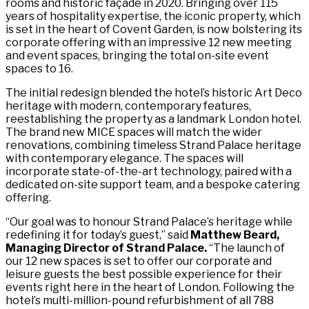
rooms and historic façade in 2020. Bringing over 115
years of hospitality expertise, the iconic property, which
is set in the heart of Covent Garden, is now bolstering its
corporate offering with an impressive 12 new meeting
and event spaces, bringing the total on-site event
spaces to 16.​​​​‌ ‍ ​‍​‍‌‍ ‌ ​‍‌‍‍‌‌‍‌ ‌‍‍‌‌‍ ‍​‍​‍​ ‍‍​‍​‍‌ ​ ‌‍​‌‌‍ ‍‌‍‍‌‌ ‌​‌ ‍‌​‍ ‍‌‍‍‌‌‍ ​‍​‍​‍ ​​‍​‍‌‍‍​‌ ​‍‌‍‌‌‌‍‌‍​‍​‍​ ‍‍​‍​‍‌‍‍​‌ ‌​‌ ‌​‌ ​​‌ ​ ​ ‍‍​‍ ​‍ ‌‍ ​​‍ ‌‌‍​‌‌‍ ‍‌‍‌​​‍ ‌‌ ​‍​‍ ‌‌‍‍​‌‍ ‌ ‌​‌‍‌‌‌‍ ​‌ ​ ​‍ ‌‌ ​ ‌ ‌​‌ ‌‌‌‍‌​‌‍‍‌‌‍ ​‍ ‍‌ ‌‍‌‍‌‌‌ ​‍‌‍​ ‌‍‌‌‌‍ ​​‍ ‍‌‍​‌‌ ​​‌ ​​​‍ ‌‍‍‌‌‍ ‍‌ ‌​‌‍‌‌‌‍ ‍‌ ‌​​‍ ‌‍‌‌‌‍‌​‌‍‍‌‌ ‌​​‍ ‌‍ ‌‌‍ ‌‍‌​‌‍‌‌​ ‌‌ ​​‌ ​‍‌‍‌‌‌ ​ ‌‍‌‌‌‍ ‍‌ ‌​‌‍​‌‌ ‌​‌‍‍‌‌‍ ‌‍ ‍​ ‍ ‌‍‍‌‌‍‌​​ ‌​ ‍​​ ​‌‌‍‌‌​ ‌ ​ ​‍​ ‌‍​ ‌‍​ ​ ​‍ ‌​ ‍​‌‍‌‍​ ​​‌‍‌‍​‍ ‌​ ‌​​ ​​​ ​‌​ ​‌​‍ ‌‌‍​‍​ ‌​​ ​ ‌‍​‍​‍ ‌​ ‍​‌‍‌‍‌‍​ ​ ‍‌​ ‍‌​ ​‍​ ‌ ​ ‌​‌‍​ ‌‍‌‌‌‍‌​‌‍‌​​ ‍ ‌ ‌​‌ ‍‌‌ ​​‌‍‌‌​ ‌‌‍​ ‌‍ ‌ ​‍‌ ​​‌‍ ‌ ​‍‌‍​‌‌ ‌​‌‍‌‌‌‌​​‌‍ ‌ ​ ‌ ‌​​ ‍ ‌ ​​‌‍​‌‌ ‌​‌‍‍​​ ‌‌‍​ ‌‍ ‌‍ ‍‌ ‌​‌‍‌‌‌‍ ‍‌ ‌​​‍‌‌​ ‌‌‌​​‍‌‌ ‌‍‍ ‌‍‌‌‌ ‍‌​‍‌‌​ ​ ‌​‌​​‍‌‌​ ​ ‌​‌​​‍‌‌​ ​‍​ ​‍‌‍‌‍‌‍‌‌​ ​‌​ ​‌​ ‍‌​ ‌​​ ​​‌‍​‍​ ​‍​ ​​​ ‍​​ ‌ ​‍‌‌​ ​‍​ ​‍​‍‌‌​ ‌‌‌​‌​​‍ ‍‌‍​ ‌‍‍​‌‍‍‌‌‍ ​‌‍‌​‌ ​‍‌‍‌‌‌‍ ‍​‍‌‌​ ‌‌‌​​‍‌‌ ‌‍‍ ‌‍‌‌‌ ‍‌​‍‌‌​ ​ ‌​‌​​‍‌‌​ ​ ‌​‌​​‍‌‌​ ​‍​ ​‍‌‍‌‍​ ​​​ ‌ ‌‍​‌​ ​ ​ ​‍‌‍​ ​ ​‍‌‍​ ‌‍‌‍​ ‍​​ ‌ ​‍‌‌​ ​‍​ ​‍​‍‌‌​ ‌‌‌​‌​​‍ ‍‌ ‌​‌‍‌‌‌ ‍​‌ ‌​​ ‌‍​‍‌‍​‌‌ ​ ‌‍‌‌‌‌‌‌‌ ​‍‌‍ ​​ ‌‌‍‍​‌ ‌​‌ ‌​‌ ​​‌ ​ ​‍‌‌​ ​ ‌​​‌​‍‌‌​ ​‍‌​‌‍​‍‌‌​ ​‍‌​‌‍‌‍ ​​‍ ‌‌‍​‌‌‍ ‍‌‍‌​​‍ ‌‌ ​‍​‍ ‌‌‍‍​‌‍ ‌ ‌​‌‍‌‌‌‍ ​‌ ​ ​‍ ‌‌ ​ ‌ ‌​‌ ‌‌‌‍‌​‌‍‍‌‌‍ ​‍ ‍‌ ‌‍‌‍‌‌‌ ​‍‌‍​ ‌‍‌‌‌‍ ​​‍ ‍‌‍​‌‌ ​​‌ ​​​‍‌‍‌‍‍‌‌‍‌​​ ‌​ ‍​​ ​‌‌‍‌‌​ ‌ ​ ​‍​ ‌‍​ ‌‍​ ​ ​‍ ‌​ ‍​‌‍‌‍​ ​​‌‍‌‍​‍ ‌​ ‌​​ ​​​ ​‌​ ​‌​‍ ‌‌‍​‍​ ‌​​ ​ ‌‍​‍​‍ ‌​ ‍​‌‍‌‍‌‍​ ​ ‍‌​ ‍‌​ ​‍​ ‌ ​ ‌​‌‍​ ‌‍‌‌‌‍‌​‌‍‌​​‍‌‍‌ ‌​‌ ‍‌‌ ​​‌‍‌‌​ ‌‌‍​ ‌‍ ‌ ​‍‌ ​​‌‍ ‌ ​‍‌‍​‌‌ ‌​‌‍‌‌‌‌​​‌‍ ‌ ​ ‌ ‌​​‍‌‍‌ ​​‌‍​‌‌ ‌​‌‍‍​​ ‌‌‍​ ‌‍ ‌‍ ‍‌ ‌​‌‍‌‌‌‍ ‍‌ ‌​​‍‌‌​ ‌‌‌​​‍‌‌ ‌‍‍ ‌‍‌‌‌ ‍‌​‍‌‌​ ​ ‌​‌​​‍‌‌​ ​ ‌​‌​​‍‌‌​ ​‍​ ​‍‌‍‌‍‌‍‌‌​ ​‌​ ​‌​ ‍‌​ ‌​​ ​​‌‍​‍​ ​‍​ ​​​ ‍​​ ‌ ​‍‌‌​ ​‍​ ​‍​‍‌‌​ ‌‌‌​‌​​‍ ‍‌‍​ ‌‍‍​‌‍‍‌‌‍ ​‌‍‌​‌ ​‍‌‍‌‌‌‍ ‍​‍‌‌​ ‌‌‌​​‍‌‌ ‌‍‍ ‌‍‌‌‌ ‍‌​‍‌‌​ ​ ‌​‌​​‍‌‌​ ​ ‌​‌​​‍‌‌​ ​‍​ ​‍‌‍‌‍​ ​​​ ‌ ‌‍​‌​ ​ ​ ​‍‌‍​ ​ ​‍‌‍​ ‌‍‌‍​ ‍​​ ‌ ​‍‌‌​ ​‍​ ​‍​‍‌‌​ ‌‌‌​‌​​‍ ‍‌ ‌​‌‍‌‌‌ ‍​‌ ‌​​‍‌‍‌ ​​‌‍‌‌‌ ​‍‌ ​ ‌ ​​‌‍‌‌‌‍​ ‌ ‌​‌‍‍‌‌ ‌‍‌‍‌‌​ ‌‌ ​​‌ ‌‌‌‍​‍‌‍ ​‌‍‍‌‌ ​ ‌‍‍​‌‍‌‌‌‍‌​​‍​‍‌ ‌
The initial redesign blended the hotel’s historic Art Deco
heritage with modern, contemporary features,
reestablishing the property as a landmark London hotel.
The brand new MICE spaces will match the wider
renovations, combining timeless Strand Palace heritage
with contemporary elegance. The spaces will
incorporate state-of-the-art technology, paired with a
dedicated on-site support team, and a bespoke catering
offering.​​​​‌ ‍ ​‍​‍‌‍ ‌ ​‍‌‍‍‌‌‍‌ ‌‍‍‌‌‍ ‍​‍​‍​ ‍‍​‍​‍‌ ​ ‌‍​‌‌‍ ‍‌‍‍‌‌ ‌​‌ ‍‌​‍ ‍‌‍‍‌‌‍ ​‍​‍​‍ ​​‍​‍‌‍‍​‌ ​‍‌‍‌‌‌‍‌‍​‍​‍​ ‍‍​‍​‍‌‍‍​‌ ‌​‌ ‌​‌ ​​‌ ​ ​ ‍‍​‍ ​‍ ‌‍ ​​‍ ‌‌‍​‌‌‍ ‍‌‍‌​​‍ ‌‌ ​‍​‍ ‌‌‍‍​‌‍ ‌ ‌​‌‍‌‌‌‍ ​‌ ​ ​‍ ‌‌ ​ ‌ ‌​‌ ‌‌‌‍‌​‌‍‍‌‌‍ ​‍ ‍‌ ‌‍‌‍‌‌‌ ​‍‌‍​ ‌‍‌‌‌‍ ​​‍ ‍‌‍​‌‌ ​​‌ ​​​‍ ‌‍‍‌‌‍ ‍‌ ‌​‌‍‌‌‌‍ ‍‌ ‌​​‍ ‌‍‌‌‌‍‌​‌‍‍‌‌ ‌​​‍ ‌‍ ‌‌‍ ‌‍‌​‌‍‌‌​ ‌‌ ​​‌ ​‍‌‍‌‌‌ ​ ‌‍‌‌‌‍ ‍‌ ‌​‌‍​‌‌ ‌​‌‍‍‌‌‍ ‌‍ ‍​ ‍ ‌‍‍‌‌‍‌​​ ‌​ ‍​​ ​‌‌‍‌‌​ ‌ ​ ​‍​ ‌‍​ ‌‍​ ​ ​‍ ‌​ ‍​‌‍‌‍​ ​​‌‍‌‍​‍ ‌​ ‌​​ ​​​ ​‌​ ​‌​‍ ‌‌‍​‍​ ‌​​ ​ ‌‍​‍​‍ ‌​ ‍​‌‍‌‍‌‍​ ​ ‍‌​ ‍‌​ ​‍​ ‌ ​ ‌​‌‍​ ‌‍‌‌‌‍‌​‌‍‌​​ ‍ ‌ ‌​‌ ‍‌‌ ​​‌‍‌‌​ ‌‌‍​ ‌‍ ‌ ​‍‌ ​​‌‍ ‌ ​‍‌‍​‌‌ ‌​‌‍‌‌‌‌​​‌‍ ‌ ​ ‌ ‌​​ ‍ ‌ ​​‌‍​‌‌ ‌​‌‍‍​​ ‌‌‍​ ‌‍ ‌‍ ‍‌ ‌​‌‍‌‌‌‍ ‍‌ ‌​​‍‌‌​ ‌‌‌​​‍‌‌ ‌‍‍ ‌‍‌‌‌ ‍‌​‍‌‌​ ​ ‌​‌​​‍‌‌​ ​ ‌​‌​​‍‌‌​ ​‍​ ​‍‌‍‌​‌‍‌‍‌‍‌‌​ ‍​‌‍​‌​ ​‍‌‍​ ‌‍‌‍​ ​‌‌‍‌‌‌‍‌‌​ ‌​​‍‌‌​ ​‍​ ​‍​‍‌‌​ ‌‌‌​‌​​‍ ‍‌‍​ ‌‍‍​‌‍‍‌‌‍ ​‌‍‌​‌ ​‍‌‍‌‌‌‍ ‍​‍‌‌​ ‌‌‌​​‍‌‌ ‌‍‍ ‌‍‌‌‌ ‍‌​‍‌‌​ ​ ‌​‌​​‍‌‌​ ​ ‌​‌​​‍‌‌​ ​‍​ ​‍​ ​​​ ​ ​ ​​​ ​​​ ​‍​ ‌‌​ ‍​​ ‌​​ ‌ ​ ‌ ​ ​‌​ ‍‌​‍‌‌​ ​‍​ ​‍​‍‌‌​ ‌‌‌​‌​​‍ ‍‌ ‌​‌‍‌‌‌ ‍​‌ ‌​​ ‌‍​‍‌‍​‌‌ ​ ‌‍‌‌‌‌‌‌‌ ​‍‌‍ ​​ ‌‌‍‍​‌ ‌​‌ ‌​‌ ​​‌ ​ ​‍‌‌​ ​ ‌​​‌​‍‌‌​ ​‍‌​‌‍​‍‌‌​ ​‍‌​‌‍‌‍ ​​‍ ‌‌‍​‌‌‍ ‍‌‍‌​​‍ ‌‌ ​‍​‍ ‌‌‍‍​‌‍ ‌ ‌​‌‍‌‌‌‍ ​‌ ​ ​‍ ‌‌ ​ ‌ ‌​‌ ‌‌‌‍‌​‌‍‍‌‌‍ ​‍ ‍‌ ‌‍‌‍‌‌‌ ​‍‌‍​ ‌‍‌‌‌‍ ​​‍ ‍‌‍​‌‌ ​​‌ ​​​‍‌‍‌‍‍‌‌‍‌​​ ‌​ ‍​​ ​‌‌‍‌‌​ ‌ ​ ​‍​ ‌‍​ ‌‍​ ​ ​‍ ‌​ ‍​‌‍‌‍​ ​​‌‍‌‍​‍ ‌​ ‌​​ ​​​ ​‌​ ​‌​‍ ‌‌‍​‍​ ‌​​ ​ ‌‍​‍​‍ ‌​ ‍​‌‍‌‍‌‍​ ​ ‍‌​ ‍‌​ ​‍​ ‌ ​ ‌​‌‍​ ‌‍‌‌‌‍‌​‌‍‌​​‍‌‍‌ ‌​‌ ‍‌‌ ​​‌‍‌‌​ ‌‌‍​ ‌‍ ‌ ​‍‌ ​​‌‍ ‌ ​‍‌‍​‌‌ ‌​‌‍‌‌‌‌​​‌‍ ‌ ​ ‌ ‌​​‍‌‍‌ ​​‌‍​‌‌ ‌​‌‍‍​​ ‌‌‍​ ‌‍ ‌‍ ‍‌ ‌​‌‍‌‌‌‍ ‍‌ ‌​​‍‌‌​ ‌‌‌​​‍‌‌ ‌‍‍ ‌‍‌‌‌ ‍‌​‍‌‌​ ​ ‌​‌​​‍‌‌​ ​ ‌​‌​​‍‌‌​ ​‍​ ​‍‌‍‌​‌‍‌‍‌‍‌‌​ ‍​‌‍​‌​ ​‍‌‍​ ‌‍‌‍​ ​‌‌‍‌‌‌‍‌‌​ ‌​​‍‌‌​ ​‍​ ​‍​‍‌‌​ ‌‌‌​‌​​‍ ‍‌‍​ ‌‍‍​‌‍‍‌‌‍ ​‌‍‌​‌ ​‍‌‍‌‌‌‍ ‍​‍‌‌​ ‌‌‌​​‍‌‌ ‌‍‍ ‌‍‌‌‌ ‍‌​‍‌‌​ ​ ‌​‌​​‍‌‌​ ​ ‌​‌​​‍‌‌​ ​‍​ ​‍​ ​​​ ​ ​ ​​​ ​​​ ​‍​ ‌‌​ ‍​​ ‌​​ ‌ ​ ‌ ​ ​‌​ ‍‌​‍‌‌​ ​‍​ ​‍​‍‌‌​ ‌‌‌​‌​​‍ ‍‌ ‌​‌‍‌‌‌ ‍​‌ ‌​​‍‌‍‌ ​​‌‍‌‌‌ ​‍‌ ​ ‌ ​​‌‍‌‌‌‍​ ‌ ‌​‌‍‍‌‌ ‌‍‌‍‌‌​ ‌‌ ​​‌ ‌‌‌‍​‍‌‍ ​‌‍‍‌‌ ​ ‌‍‍​‌‍‌‌‌‍‌​​‍​‍‌ ‌
“Our goal was to honour Strand Palace’s heritage while
redefining it for today’s guest,” ​​​​‌ ‍ ​‍​‍‌‍ ‌ ​‍‌‍‍‌‌‍‌ ‌‍‍‌‌‍ ‍​‍​‍​ ‍‍​‍​‍‌ ​ ‌‍​‌‌‍ ‍‌‍‍‌‌ ‌​‌ ‍‌​‍ ‍‌‍‍‌‌‍ ​‍​‍​‍ ​​‍​‍‌‍‍​‌ ​‍‌‍‌‌‌‍‌‍​‍​‍​ ‍‍​‍​‍‌‍‍​‌ ‌​‌ ‌​‌ ​​‌ ​ ​ ‍‍​‍ ​‍ ‌‍ ​​‍ ‌‌‍​‌‌‍ ‍‌‍‌​​‍ ‌‌ ​‍​‍ ‌‌‍‍​‌‍ ‌ ‌​‌‍‌‌‌‍ ​‌ ​ ​‍ ‌‌ ​ ‌ ‌​‌ ‌‌‌‍‌​‌‍‍‌‌‍ ​‍ ‍‌ ‌‍‌‍‌‌‌ ​‍‌‍​ ‌‍‌‌‌‍ ​​‍ ‍‌‍​‌‌ ​​‌ ​​​‍ ‌‍‍‌‌‍ ‍‌ ‌​‌‍‌‌‌‍ ‍‌ ‌​​‍ ‌‍‌‌‌‍‌​‌‍‍‌‌ ‌​​‍ ‌‍ ‌‌‍ ‌‍‌​‌‍‌‌​ ‌‌ ​​‌ ​‍‌‍‌‌‌ ​ ‌‍‌‌‌‍ ‍‌ ‌​‌‍​‌‌ ‌​‌‍‍‌‌‍ ‌‍ ‍​ ‍ ‌‍‍‌‌‍‌​​ ‌​ ‍​​ ​‌‌‍‌‌​ ‌ ​ ​‍​ ‌‍​ ‌‍​ ​ ​‍ ‌​ ‍​‌‍‌‍​ ​​‌‍‌‍​‍ ‌​ ‌​​ ​​​ ​‌​ ​‌​‍ ‌‌‍​‍​ ‌​​ ​ ‌‍​‍​‍ ‌​ ‍​‌‍‌‍‌‍​ ​ ‍‌​ ‍‌​ ​‍​ ‌ ​ ‌​‌‍​ ‌‍‌‌‌‍‌​‌‍‌​​ ‍ ‌ ‌​‌ ‍‌‌ ​​‌‍‌‌​ ‌‌‍​ ‌‍ ‌ ​‍‌ ​​‌‍ ‌ ​‍‌‍​‌‌ ‌​‌‍‌‌‌‌​​‌‍ ‌ ​ ‌ ‌​​ ‍ ‌ ​​‌‍​‌‌ ‌​‌‍‍​​ ‌‌‍​ ‌‍ ‌‍ ‍‌ ‌​‌‍‌‌‌‍ ‍‌ ‌​​‍‌‌​ ‌‌‌​​‍‌‌ ‌‍‍ ‌‍‌‌‌ ‍‌​‍‌‌​ ​ ‌​‌​​‍‌‌​ ​ ‌​‌​​‍‌‌​ ​‍​ ​‍​ ‌​​ ‌ ​ ‍‌‌‍‌‍‌‍​‌​ ​​​ ‌‌​ ‌‍‌‍‌‌​ ‍​‌‍‌‍‌‍‌‌​‍‌‌​ ​‍​ ​‍​‍‌‌​ ‌‌‌​‌​​‍ ‍‌‍​ ‌‍‍​‌‍‍‌‌‍ ​‌‍‌​‌ ​‍‌‍‌‌‌‍ ‍​‍‌‌​ ‌‌‌​​‍‌‌ ‌‍‍ ‌‍‌‌‌ ‍‌​‍‌‌​ ​ ‌​‌​​‍‌‌​ ​ ‌​‌​​‍‌‌​ ​‍​ ​‍​ ‌ ‌‍​‌‌‍‌‌‌‍‌‍‌‍​‍​ ‍‌​ ‌ ​ ‌​‌‍‌‌‌‍​ ​ ‌‍​ ​‍​‍‌‌​ ​‍​ ​‍​‍‌‌​ ‌‌‌​‌​​‍ ‍‌ ‌​‌‍‌‌‌ ‍​‌ ‌​​ ‌‍​‍‌‍​‌‌ ​ ‌‍‌‌‌‌‌‌‌ ​‍‌‍ ​​ ‌‌‍‍​‌ ‌​‌ ‌​‌ ​​‌ ​ ​‍‌‌​ ​ ‌​​‌​‍‌‌​ ​‍‌​‌‍​‍‌‌​ ​‍‌​‌‍‌‍ ​​‍ ‌‌‍​‌‌‍ ‍‌‍‌​​‍ ‌‌ ​‍​‍ ‌‌‍‍​‌‍ ‌ ‌​‌‍‌‌‌‍ ​‌ ​ ​‍ ‌‌ ​ ‌ ‌​‌ ‌‌‌‍‌​‌‍‍‌‌‍ ​‍ ‍‌ ‌‍‌‍‌‌‌ ​‍‌‍​ ‌‍‌‌‌‍ ​​‍ ‍‌‍​‌‌ ​​‌ ​​​‍‌‍‌‍‍‌‌‍‌​​ ‌​ ‍​​ ​‌‌‍‌‌​ ‌ ​ ​‍​ ‌‍​ ‌‍​ ​ ​‍ ‌​ ‍​‌‍‌‍​ ​​‌‍‌‍​‍ ‌​ ‌​​ ​​​ ​‌​ ​‌​‍ ‌‌‍​‍​ ‌​​ ​ ‌‍​‍​‍ ‌​ ‍​‌‍‌‍‌‍​ ​ ‍‌​ ‍‌​ ​‍​ ‌ ​ ‌​‌‍​ ‌‍‌‌‌‍‌​‌‍‌​​‍‌‍‌ ‌​‌ ‍‌‌ ​​‌‍‌‌​ ‌‌‍​ ‌‍ ‌ ​‍‌ ​​‌‍ ‌ ​‍‌‍​‌‌ ‌​‌‍‌‌‌‌​​‌‍ ‌ ​ ‌ ‌​​‍‌‍‌ ​​‌‍​‌‌ ‌​‌‍‍​​ ‌‌‍​ ‌‍ ‌‍ ‍‌ ‌​‌‍‌‌‌‍ ‍‌ ‌​​‍‌‌​ ‌‌‌​​‍‌‌ ‌‍‍ ‌‍‌‌‌ ‍‌​‍‌‌​ ​ ‌​‌​​‍‌‌​ ​ ‌​‌​​‍‌‌​ ​‍​ ​‍​ ‌​​ ‌ ​ ‍‌‌‍‌‍‌‍​‌​ ​​​ ‌‌​ ‌‍‌‍‌‌​ ‍​‌‍‌‍‌‍‌‌​‍‌‌​ ​‍​ ​‍​‍‌‌​ ‌‌‌​‌​​‍ ‍‌‍​ ‌‍‍​‌‍‍‌‌‍ ​‌‍‌​‌ ​‍‌‍‌‌‌‍ ‍​‍‌‌​ ‌‌‌​​‍‌‌ ‌‍‍ ‌‍‌‌‌ ‍‌​‍‌‌​ ​ ‌​‌​​‍‌‌​ ​ ‌​‌​​‍‌‌​ ​‍​ ​‍​ ‌ ‌‍​‌‌‍‌‌‌‍‌‍‌‍​‍​ ‍‌​ ‌ ​ ‌​‌‍‌‌‌‍​ ​ ‌‍​ ​‍​‍‌‌​ ​‍​ ​‍​‍‌‌​ ‌‌‌​‌​​‍ ‍‌ ‌​‌‍‌‌‌ ‍​‌ ‌​​‍‌‍‌ ​​‌‍‌‌‌ ​‍‌ ​ ‌ ​​‌‍‌‌‌‍​ ‌ ‌​‌‍‍‌‌ ‌‍‌‍‌‌​ ‌‌ ​​‌ ‌‌‌‍​‍‌‍ ​‌‍‍‌‌ ​ ‌‍‍​‌‍‌‌‌‍‌​​‍​‍‌ ‌
said ​​​​‌ ‍ ​‍​‍‌‍ ‌ ​‍‌‍‍‌‌‍‌ ‌‍‍‌‌‍ ‍​‍​‍​ ‍‍​‍​‍‌ ​ ‌‍​‌‌‍ ‍‌‍‍‌‌ ‌​‌ ‍‌​‍ ‍‌‍‍‌‌‍ ​‍​‍​‍ ​​‍​‍‌‍‍​‌ ​‍‌‍‌‌‌‍‌‍​‍​‍​ ‍‍​‍​‍‌‍‍​‌ ‌​‌ ‌​‌ ​​‌ ​ ​ ‍‍​‍ ​‍ ‌‍ ​​‍ ‌‌‍​‌‌‍ ‍‌‍‌​​‍ ‌‌ ​‍​‍ ‌‌‍‍​‌‍ ‌ ‌​‌‍‌‌‌‍ ​‌ ​ ​‍ ‌‌ ​ ‌ ‌​‌ ‌‌‌‍‌​‌‍‍‌‌‍ ​‍ ‍‌ ‌‍‌‍‌‌‌ ​‍‌‍​ ‌‍‌‌‌‍ ​​‍ ‍‌‍​‌‌ ​​‌ ​​​‍ ‌‍‍‌‌‍ ‍‌ ‌​‌‍‌‌‌‍ ‍‌ ‌​​‍ ‌‍‌‌‌‍‌​‌‍‍‌‌ ‌​​‍ ‌‍ ‌‌‍ ‌‍‌​‌‍‌‌​ ‌‌ ​​‌ ​‍‌‍‌‌‌ ​ ‌‍‌‌‌‍ ‍‌ ‌​‌‍​‌‌ ‌​‌‍‍‌‌‍ ‌‍ ‍​ ‍ ‌‍‍‌‌‍‌​​ ‌​ ‍​​ ​‌‌‍‌‌​ ‌ ​ ​‍​ ‌‍​ ‌‍​ ​ ​‍ ‌​ ‍​‌‍‌‍​ ​​‌‍‌‍​‍ ‌​ ‌​​ ​​​ ​‌​ ​‌​‍ ‌‌‍​‍​ ‌​​ ​ ‌‍​‍​‍ ‌​ ‍​‌‍‌‍‌‍​ ​ ‍‌​ ‍‌​ ​‍​ ‌ ​ ‌​‌‍​ ‌‍‌‌‌‍‌​‌‍‌​​ ‍ ‌ ‌​‌ ‍‌‌ ​​‌‍‌‌​ ‌‌‍​ ‌‍ ‌ ​‍‌ ​​‌‍ ‌ ​‍‌‍​‌‌ ‌​‌‍‌‌‌‌​​‌‍ ‌ ​ ‌ ‌​​ ‍ ‌ ​​‌‍​‌‌ ‌​‌‍‍​​ ‌‌‍​ ‌‍ ‌‍ ‍‌ ‌​‌‍‌‌‌‍ ‍‌ ‌​​‍‌‌​ ‌‌‌​​‍‌‌ ‌‍‍ ‌‍‌‌‌ ‍‌​‍‌‌​ ​ ‌​‌​​‍‌‌​ ​ ‌​‌​​‍‌‌​ ​‍​ ​‍​ ‌​​ ‌ ​ ‍‌‌‍‌‍‌‍​‌​ ​​​ ‌‌​ ‌‍‌‍‌‌​ ‍​‌‍‌‍‌‍‌‌​‍‌‌​ ​‍​ ​‍​‍‌‌​ ‌‌‌​‌​​‍ ‍‌‍​ ‌‍‍​‌‍‍‌‌‍ ​‌‍‌​‌ ​‍‌‍‌‌‌‍ ‍​‍‌‌​ ‌‌‌​​‍‌‌ ‌‍‍ ‌‍‌‌‌ ‍‌​‍‌‌​ ​ ‌​‌​​‍‌‌​ ​ ‌​‌​​‍‌‌​ ​‍​ ​‍‌‍‌‍‌‍​ ​ ‌​‌‍‌​​ ‍‌​ ​​​ ​‌​ ​​‌‍‌​​ ‌‍​ ‍​​ ‌‍​‍‌‌​ ​‍​ ​‍​‍‌‌​ ‌‌‌​‌​​‍ ‍‌ ‌​‌‍‌‌‌ ‍​‌ ‌​​ ‌‍​‍‌‍​‌‌ ​ ‌‍‌‌‌‌‌‌‌ ​‍‌‍ ​​ ‌‌‍‍​‌ ‌​‌ ‌​‌ ​​‌ ​ ​‍‌‌​ ​ ‌​​‌​‍‌‌​ ​‍‌​‌‍​‍‌‌​ ​‍‌​‌‍‌‍ ​​‍ ‌‌‍​‌‌‍ ‍‌‍‌​​‍ ‌‌ ​‍​‍ ‌‌‍‍​‌‍ ‌ ‌​‌‍‌‌‌‍ ​‌ ​ ​‍ ‌‌ ​ ‌ ‌​‌ ‌‌‌‍‌​‌‍‍‌‌‍ ​‍ ‍‌ ‌‍‌‍‌‌‌ ​‍‌‍​ ‌‍‌‌‌‍ ​​‍ ‍‌‍​‌‌ ​​‌ ​​​‍‌‍‌‍‍‌‌‍‌​​ ‌​ ‍​​ ​‌‌‍‌‌​ ‌ ​ ​‍​ ‌‍​ ‌‍​ ​ ​‍ ‌​ ‍​‌‍‌‍​ ​​‌‍‌‍​‍ ‌​ ‌​​ ​​​ ​‌​ ​‌​‍ ‌‌‍​‍​ ‌​​ ​ ‌‍​‍​‍ ‌​ ‍​‌‍‌‍‌‍​ ​ ‍‌​ ‍‌​ ​‍​ ‌ ​ ‌​‌‍​ ‌‍‌‌‌‍‌​‌‍‌​​‍‌‍‌ ‌​‌ ‍‌‌ ​​‌‍‌‌​ ‌‌‍​ ‌‍ ‌ ​‍‌ ​​‌‍ ‌ ​‍‌‍​‌‌ ‌​‌‍‌‌‌‌​​‌‍ ‌ ​ ‌ ‌​​‍‌‍‌ ​​‌‍​‌‌ ‌​‌‍‍​​ ‌‌‍​ ‌‍ ‌‍ ‍‌ ‌​‌‍‌‌‌‍ ‍‌ ‌​​‍‌‌​ ‌‌‌​​‍‌‌ ‌‍‍ ‌‍‌‌‌ ‍‌​‍‌‌​ ​ ‌​‌​​‍‌‌​ ​ ‌​‌​​‍‌‌​ ​‍​ ​‍​ ‌​​ ‌ ​ ‍‌‌‍‌‍‌‍​‌​ ​​​ ‌‌​ ‌‍‌‍‌‌​ ‍​‌‍‌‍‌‍‌‌​‍‌‌​ ​‍​ ​‍​‍‌‌​ ‌‌‌​‌​​‍ ‍‌‍​ ‌‍‍​‌‍‍‌‌‍ ​‌‍‌​‌ ​‍‌‍‌‌‌‍ ‍​‍‌‌​ ‌‌‌​​‍‌‌ ‌‍‍ ‌‍‌‌‌ ‍‌​‍‌‌​ ​ ‌​‌​​‍‌‌​ ​ ‌​‌​​‍‌‌​ ​‍​ ​‍‌‍‌‍‌‍​ ​ ‌​‌‍‌​​ ‍‌​ ​​​ ​‌​ ​​‌‍‌​​ ‌‍​ ‍​​ ‌‍​‍‌‌​ ​‍​ ​‍​‍‌‌​ ‌‌‌​‌​​‍ ‍‌ ‌​‌‍‌‌‌ ‍​‌ ‌​​‍‌‍‌ ​​‌‍‌‌‌ ​‍‌ ​ ‌ ​​‌‍‌‌‌‍​ ‌ ‌​‌‍‍‌‌ ‌‍‌‍‌‌​ ‌‌ ​​‌ ‌‌‌‍​‍‌‍ ​‌‍‍‌‌ ​ ‌‍‍​‌‍‌‌‌‍‌​​‍​‍‌ ‌
Matthew Beard,
Managing Director of Strand Palace.​​​​‌ ‍ ​‍​‍‌‍ ‌ ​‍‌‍‍‌‌‍‌ ‌‍‍‌‌‍ ‍​‍​‍​ ‍‍​‍​‍‌ ​ ‌‍​‌‌‍ ‍‌‍‍‌‌ ‌​‌ ‍‌​‍ ‍‌‍‍‌‌‍ ​‍​‍​‍ ​​‍​‍‌‍‍​‌ ​‍‌‍‌‌‌‍‌‍​‍​‍​ ‍‍​‍​‍‌‍‍​‌ ‌​‌ ‌​‌ ​​‌ ​ ​ ‍‍​‍ ​‍ ‌‍ ​​‍ ‌‌‍​‌‌‍ ‍‌‍‌​​‍ ‌‌ ​‍​‍ ‌‌‍‍​‌‍ ‌ ‌​‌‍‌‌‌‍ ​‌ ​ ​‍ ‌‌ ​ ‌ ‌​‌ ‌‌‌‍‌​‌‍‍‌‌‍ ​‍ ‍‌ ‌‍‌‍‌‌‌ ​‍‌‍​ ‌‍‌‌‌‍ ​​‍ ‍‌‍​‌‌ ​​‌ ​​​‍ ‌‍‍‌‌‍ ‍‌ ‌​‌‍‌‌‌‍ ‍‌ ‌​​‍ ‌‍‌‌‌‍‌​‌‍‍‌‌ ‌​​‍ ‌‍ ‌‌‍ ‌‍‌​‌‍‌‌​ ‌‌ ​​‌ ​‍‌‍‌‌‌ ​ ‌‍‌‌‌‍ ‍‌ ‌​‌‍​‌‌ ‌​‌‍‍‌‌‍ ‌‍ ‍​ ‍ ‌‍‍‌‌‍‌​​ ‌​ ‍​​ ​‌‌‍‌‌​ ‌ ​ ​‍​ ‌‍​ ‌‍​ ​ ​‍ ‌​ ‍​‌‍‌‍​ ​​‌‍‌‍​‍ ‌​ ‌​​ ​​​ ​‌​ ​‌​‍ ‌‌‍​‍​ ‌​​ ​ ‌‍​‍​‍ ‌​ ‍​‌‍‌‍‌‍​ ​ ‍‌​ ‍‌​ ​‍​ ‌ ​ ‌​‌‍​ ‌‍‌‌‌‍‌​‌‍‌​​ ‍ ‌ ‌​‌ ‍‌‌ ​​‌‍‌‌​ ‌‌‍​ ‌‍ ‌ ​‍‌ ​​‌‍ ‌ ​‍‌‍​‌‌ ‌​‌‍‌‌‌‌​​‌‍ ‌ ​ ‌ ‌​​ ‍ ‌ ​​‌‍​‌‌ ‌​‌‍‍​​ ‌‌‍​ ‌‍ ‌‍ ‍‌ ‌​‌‍‌‌‌‍ ‍‌ ‌​​‍‌‌​ ‌‌‌​​‍‌‌ ‌‍‍ ‌‍‌‌‌ ‍‌​‍‌‌​ ​ ‌​‌​​‍‌‌​ ​ ‌​‌​​‍‌‌​ ​‍​ ​‍​ ‌​​ ‌ ​ ‍‌‌‍‌‍‌‍​‌​ ​​​ ‌‌​ ‌‍‌‍‌‌​ ‍​‌‍‌‍‌‍‌‌​‍‌‌​ ​‍​ ​‍​‍‌‌​ ‌‌‌​‌​​‍ ‍‌‍​ ‌‍‍​‌‍‍‌‌‍ ​‌‍‌​‌ ​‍‌‍‌‌‌‍ ‍​‍‌‌​ ‌‌‌​​‍‌‌ ‌‍‍ ‌‍‌‌‌ ‍‌​‍‌‌​ ​ ‌​‌​​‍‌‌​ ​ ‌​‌​​‍‌‌​ ​‍​ ​‍​ ​​‌‍‌‌​ ‌ ​ ​​​ ‌‌​ ‌‌​ ​‌​ ​​‌‍‌‌​ ​‌​ ‌‌​ ​ ​‍‌‌​ ​‍​ ​‍​‍‌‌​ ‌‌‌​‌​​‍ ‍‌ ‌​‌‍‌‌‌ ‍​‌ ‌​​ ‌‍​‍‌‍​‌‌ ​ ‌‍‌‌‌‌‌‌‌ ​‍‌‍ ​​ ‌‌‍‍​‌ ‌​‌ ‌​‌ ​​‌ ​ ​‍‌‌​ ​ ‌​​‌​‍‌‌​ ​‍‌​‌‍​‍‌‌​ ​‍‌​‌‍‌‍ ​​‍ ‌‌‍​‌‌‍ ‍‌‍‌​​‍ ‌‌ ​‍​‍ ‌‌‍‍​‌‍ ‌ ‌​‌‍‌‌‌‍ ​‌ ​ ​‍ ‌‌ ​ ‌ ‌​‌ ‌‌‌‍‌​‌‍‍‌‌‍ ​‍ ‍‌ ‌‍‌‍‌‌‌ ​‍‌‍​ ‌‍‌‌‌‍ ​​‍ ‍‌‍​‌‌ ​​‌ ​​​‍‌‍‌‍‍‌‌‍‌​​ ‌​ ‍​​ ​‌‌‍‌‌​ ‌ ​ ​‍​ ‌‍​ ‌‍​ ​ ​‍ ‌​ ‍​‌‍‌‍​ ​​‌‍‌‍​‍ ‌​ ‌​​ ​​​ ​‌​ ​‌​‍ ‌‌‍​‍​ ‌​​ ​ ‌‍​‍​‍ ‌​ ‍​‌‍‌‍‌‍​ ​ ‍‌​ ‍‌​ ​‍​ ‌ ​ ‌​‌‍​ ‌‍‌‌‌‍‌​‌‍‌​​‍‌‍‌ ‌​‌ ‍‌‌ ​​‌‍‌‌​ ‌‌‍​ ‌‍ ‌ ​‍‌ ​​‌‍ ‌ ​‍‌‍​‌‌ ‌​‌‍‌‌‌‌​​‌‍ ‌ ​ ‌ ‌​​‍‌‍‌ ​​‌‍​‌‌ ‌​‌‍‍​​ ‌‌‍​ ‌‍ ‌‍ ‍‌ ‌​‌‍‌‌‌‍ ‍‌ ‌​​‍‌‌​ ‌‌‌​​‍‌‌ ‌‍‍ ‌‍‌‌‌ ‍‌​‍‌‌​ ​ ‌​‌​​‍‌‌​ ​ ‌​‌​​‍‌‌​ ​‍​ ​‍​ ‌​​ ‌ ​ ‍‌‌‍‌‍‌‍​‌​ ​​​ ‌‌​ ‌‍‌‍‌‌​ ‍​‌‍‌‍‌‍‌‌​‍‌‌​ ​‍​ ​‍​‍‌‌​ ‌‌‌​‌​​‍ ‍‌‍​ ‌‍‍​‌‍‍‌‌‍ ​‌‍‌​‌ ​‍‌‍‌‌‌‍ ‍​‍‌‌​ ‌‌‌​​‍‌‌ ‌‍‍ ‌‍‌‌‌ ‍‌​‍‌‌​ ​ ‌​‌​​‍‌‌​ ​ ‌​‌​​‍‌‌​ ​‍​ ​‍​ ​​‌‍‌‌​ ‌ ​ ​​​ ‌‌​ ‌‌​ ​‌​ ​​‌‍‌‌​ ​‌​ ‌‌​ ​ ​‍‌‌​ ​‍​ ​‍​‍‌‌​ ‌‌‌​‌​​‍ ‍‌ ‌​‌‍‌‌‌ ‍​‌ ‌​​‍‌‍‌ ​​‌‍‌‌‌ ​‍‌ ​ ‌ ​​‌‍‌‌‌‍​ ‌ ‌​‌‍‍‌‌ ‌‍‌‍‌‌​ ‌‌ ​​‌ ‌‌‌‍​‍‌‍ ​‌‍‍‌‌ ​ ‌‍‍​‌‍‌‌‌‍‌​​‍​‍‌ ‌
“The launch of
our 12 new spaces is set to offer our corporate and
leisure guests the best possible experience for their
events right here in the heart of London. Following the
hotel’s multi-million-pound refurbishment of all 788